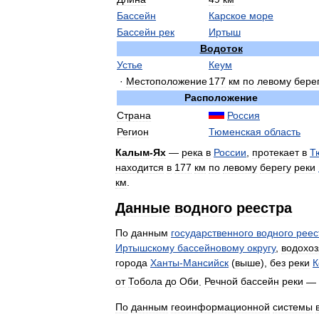
Бассейн
Карское
море
Бассейн
рек
Иртыш
Водоток
Устье
Кеум
·
Местоположение
177
км
по
левому
бере
Расположение
Страна
Россия
Регион
Тюменская
область
Калым
-
Ях
—
река
в
России
,
протекает
в
Т
находится
в
177
км
по
левому
берегу
реки
км
.
Данные
водного
реестра
По
данным
государственного
водного
реес
Иртышскому
бассейновому
округу
,
водохо
города
Ханты
-
Мансийск
(
выше
),
без
реки
К
от
Тобола
до
Оби
.
Речной
бассейн
реки
—
По
данным
геоинформационной
системы