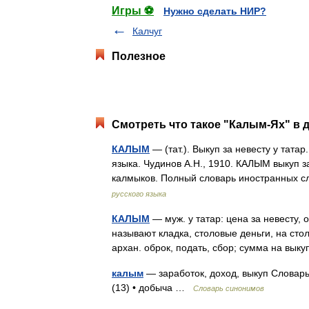
Игры ⚽
Нужно сделать НИР?
Калчуг
Полезное
Смотреть что такое "Калым-Ях" в 
КАЛЫМ
— (тат.). Выкуп за невесту у тата
языка. Чудинов А.Н., 1910. КАЛЫМ выкуп з
калмыков. Полный словарь иностранных 
русского языка
КАЛЫМ
— муж. у татар: цена за невесту, о
называют кладка, столовые деньги, на стол.
архан. оброк, подать, сбор; сумма на вы
калым
— заработок, доход, выкуп Словарь 
(13) • добыча …
Словарь синонимов