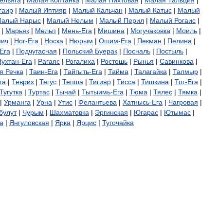
гаир
|
Малый
Иптияр
|
Малый
Кальчан
|
Малый
Катыс
|
Малый
Малый
Нарыс
|
Малый
Нелым
|
Малый
Перил
|
Малый
Рогаис
|
|
Марьяк
|
Мельп
|
Мень
-
Ега
|
Мишина
|
Могучаковка
|
Моиль
|
ич
|
Ног
-
Ега
|
Носка
|
Нюрым
|
Ошим
-
Ега
|
Пекман
|
Пелина
|
Ега
|
Подчугасная
|
Польский
Буерак
|
Посналь
|
Постыль
|
Пухтан
-
Ега
|
Рагаяс
|
Рогалиха
|
Ростошь
|
Рынья
|
Савинкова
|
я
Речка
|
Таин
-
Ега
|
Тайгыть
-
Ега
|
Тайма
|
Талагайка
|
Талмыр
|
га
|
Тевриз
|
Тегус
|
Тепша
|
Тигияр
|
Тисса
|
Тишкина
|
Тог
-
Ега
|
Тугутка
|
Туртас
|
Тынай
|
Тытыимь
-
Ега
|
Тюма
|
Тялес
|
Тямка
|
|
Урманга
|
Урна
|
Утис
|
Фелантьева
|
Хатнысь
-
Ега
|
Чагровая
|
булут
|
Чурым
|
Шахматовка
|
Эргинская
|
Югарас
|
Ютымас
|
а
|
Янгуловская
|
Ярка
|
Ярцис
|
Тугочайка