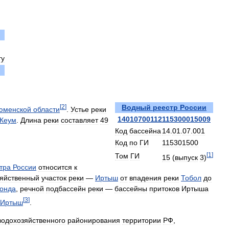
гу
[
2
]
Водный
реестр
России
юменской
области
.
Устье
реки
14010700112115300015009
Кеум
.
Длина
реки
составляет
49
Код
бассейна
14
.
01
.
07
.
001
Код
по
ГИ
115301500
[
1
]
Том
ГИ
15
(
выпуск
3
)
тра
России
относится
к
зяйственный
участок
реки
—
Иртыш
от
впадения
реки
Тобол
до
онда
,
речной
подбассейн
реки
—
бассейны
притоков
Иртыша
[
3
]
Иртыш
.
водохозяйственного
районирования
территории
РФ
,