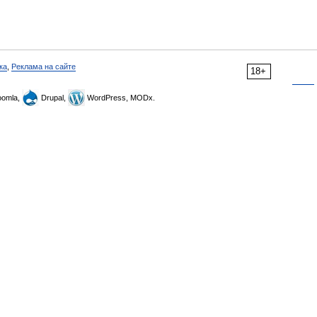
ка
,
Реклама на сайте
18+
omla,
Drupal,
WordPress, MODx.