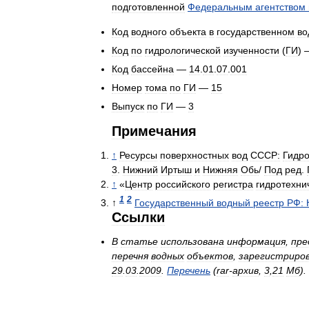
подготовленной
Федеральным
агентством
Код
водного
объекта
в
государственном
во
Код
по
гидрологической
изученности
(
ГИ
)
Код
бассейна
—
14
.
01
.
07
.
001
Номер
тома
по
ГИ
—
15
Выпуск
по
ГИ
—
3
Примечания
↑
Ресурсы
поверхностных
вод
СССР:
Гидро
3
.
Нижний
Иртыш
и
Нижняя
Обь
/
Под
ред
.
↑
«
Центр
российского
регистра
гидротехни
1
2
↑
Государственный
водный
реестр
РФ:
Ссылки
В
статье
использована
информация
,
пре
перечня
водных
объектов
,
зарегистриро
29
.
03
.
2009
.
Перечень
(
rar
-
архив
,
3
,
21
Мб
).