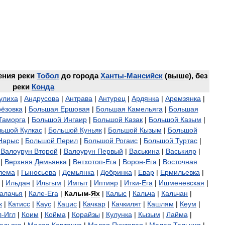
ения
реки
Тобол
до
города
Ханты
-
Мансийск
(
выше
),
без
реки
Конда
улиха
|
Андрусова
|
Антрава
|
Антурец
|
Ардянка
|
Аремзянка
|
ёзовка
|
Большая
Ершовая
|
Большая
Камельяга
|
Большая
Таморга
|
Большой
Ингаир
|
Большой
Казак
|
Большой
Казым
|
льшой
Кулкас
|
Большой
Куньяк
|
Большой
Кызым
|
Большой
Нарыс
|
Большой
Перил
|
Большой
Рогаис
|
Большой
Туртас
|
|
Валоурун
Второй
|
Валоурун
Первый
|
Васькина
|
Васькияр
|
|
Верхняя
Демьянка
|
Ветхотоп
-
Ега
|
Ворон
-
Ега
|
Восточная
лема
|
Гыносьева
|
Демьянка
|
Добринка
|
Евар
|
Ермильевка
|
|
Ильдан
|
Ильтым
|
Имгыт
|
Иптияр
|
Итки
-
Ега
|
Ишменевская
|
алачья
|
Кале
-
Ега
|
Калым
-
Ях
|
Калыс
|
Кальча
|
Кальчан
|
к
|
Катисс
|
Каус
|
Кацис
|
Качкар
|
Качкилят
|
Кашлям
|
Кеум
|
л
-
Игл
|
Коим
|
Койма
|
Корайзы
|
Кулунка
|
Кызым
|
Лайма
|
ельяга
|
Малая
Коптанка
|
Малая
Пихтовая
|
Малая
Тальция
|