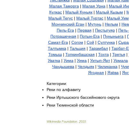
Малая
Таморга
|
Малая
Урна
|
Малый
Ин
Кулкас
|
Малый
Куньяк
|
Малый
Кызым
|
Малый
Тегус
|
Малый
Туртас
|
Малый
Уим
Мончинский
Еган
|
Мутунь
|
Нелым
|
Нем
Пель
-
Ега
|
Первая
|
Пестыгуяр
|
Петь
-
Потрашечная
|
Потын
-
Ега
|
Пуныньега
|
Самат
-
Ега
|
Согом
|
Сой
|
Султунка
|
Сыра
Талтымка
|
Тальция
|
Тарамбал
|
Тарбат
-
Е
Томыш
|
Топкинбашская
|
Тохта
|
Третья
|
Уватка
|
Уима
|
Уима
|
Уитып
-
Ярт
|
Урмала
Чандышева
|
Челдыяк
|
Чиликанка
|
Чум
Ягодная
|
Язёва
|
Янг
Категории:
Реки
по
алфавиту
Реки
Иртышского
бассейнового
округа
Реки
Тюменской
области
Wikimedia
Foundation
.
2010
.