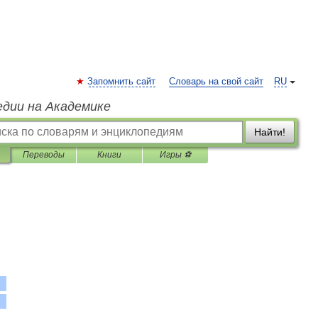
Запомнить сайт
Словарь на свой сайт
RU
едии на Академике
Найти!
Переводы
Книги
Игры ⚽