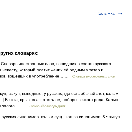
Калымка
других словарях:
р. Словарь иностранных слов, вошедших в состав русского
а невесту, который платит жених её родным у татар и
слов, вошедших в употребление… …
Словарь иностранных слов
куп, выкуп, выводные; у русских, где есть обычай этот, калым
 | Взятка, срыв, слаз, отсталое; поборы всякого рода. Калын
куп залога.… …
Толковый словарь Даля
русских синонимов. калым сущ., кол во синонимов: 5 • выкуп