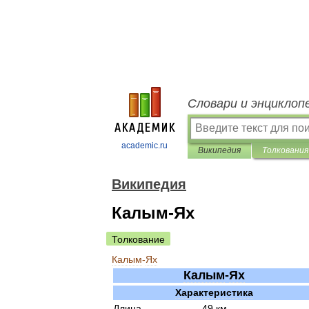
Словари и энциклоп
academic.ru
Википедия
Толкования
Википедия
Калым-Ях
Толкование
Калым
-
Ях
Калым
-
Ях
Характеристика
Длина
49
км