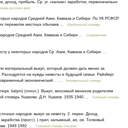
к; доход, прибыль. Ср. уг. «калым» заработок; первоначально
оварь русского арго
оторых народов Средней Азии, Кавказа и Сибири. По УК РСФСР
ющих пережитки местных обычаев …
Юридический словарь
у народов Средней Азии, Кавказа и Сибири …
Современная
есту у некоторых народов Ср. Азии, Кавказа и Сибири …
ли материальный выкуп, который должен дать жених за
 Расходуется на нужды невесты и будущей семьи. Райзберг
.. Современный экономический… …
Экономический словарь
тюрк. kalym) (этнол.). Выкуп, вносимый женихом родителям
ый словарь Ушакова. Д.Н. Ушаков. 1935 1940 …
Толковый словарь
точных народов: выкуп за невесту. 2. перен. Доход,
аработка (прост.). | прил. калымный, ая, ое. Толковый
дова. 1949 1992 …
Толковый словарь Ожегова