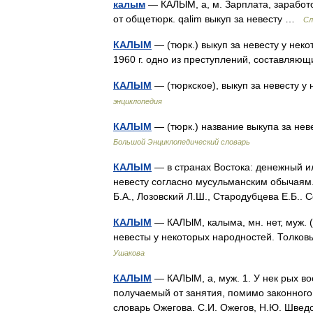
калым
— КАЛЫМ, а, м. Зарплата, заработо
от общетюрк. qalim выкуп за невесту …
Сл
КАЛЫМ
— (тюрк.) выкуп за невесту у нек
1960 г. одно из преступлений, составля
КАЛЫМ
— (тюркское), выкуп за невесту 
энциклопедия
КАЛЫМ
— (тюрк.) название выкупа за нев
Большой Энциклопедический словарь
КАЛЫМ
— в странах Востока: денежный и
невесту согласно мусульманским обычаям.
Б.А., Лозовский Л.Ш., Стародубцева Е.Б
КАЛЫМ
— КАЛЫМ, калыма, мн. нет, муж. (
невесты у некоторых народностей. Толков
Ушакова
КАЛЫМ
— КАЛЫМ, а, муж. 1. У нек рых вос
получаемый от занятия, помимо законного з
словарь Ожегова. С.И. Ожегов, Н.Ю. Шве