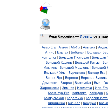
Реки
бассейна
—
Иртыш
от
впад
Авас
-
Ега
|
Агиян
|
Ай
-
Ях
|
Алымка
|
Андак
Атнис
|
Бартак
|
Бобанья
|
Большая
Бер
Коптанка
|
Большая
Пихтовая
|
Большая
Большой
Касияр
|
Большой
Катыс
|
Бо
Маглияк
|
Большой
Маулень
|
Большой
Большой
Уим
|
Бурчакова
|
Ваксар
-
Ега
Вених
-
Ярт
|
Вереяга
|
Верхние
Бусалы
Демьянка
|
Вторая
|
Выжимбит
|
Выя
|
Га
Жарняковка
|
Зимняя
|
Иземетка
|
Или
-
Ега
Каем
-
Кур
-
Ега
|
Кайгарка
|
Кайндор
|
К
Камкульская
|
Карагайка
|
Карасий
Исто
Кирилкина
|
Кис
-
Кас
|
Кожурка
|
Козы
Листвяжка
|
Малая
Ершовая
|
Малая
Кам