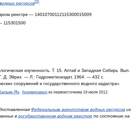
[
3
]
водных
ресурсов
:
дном
реестре
—
14010700112115300015009
 —
115301500
логическая
изученность
.
Т
.
15
.
Алтай
и
Западная
Сибирь
.
Вып
.
Г
.
Д
.
Эйрих
. —
Л
.
:
Гидрометеоиздат
,
1964
. —
432
с
.
ческих
сооружений
и
государственного
водного
кадастра
».
Калым
-
Ях
.
Архивировано
из
первоисточника
19
июля
2012
.
доставленная
Федеральным
агентством
водных
ресурсов
из
ванных
в
государственном
водном
реестре
по
состоянию
на