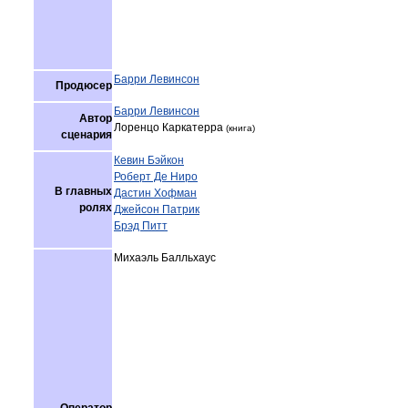
Барри Левинсон
Продюсер
Барри Левинсон
Автор
Лоренцо Каркатерра
(книга)
сценария
Кевин Бэйкон
Роберт Де Ниро
В главных
Дастин Хофман
ролях
Джейсон Патрик
Брэд Питт
Михаэль Балльхаус