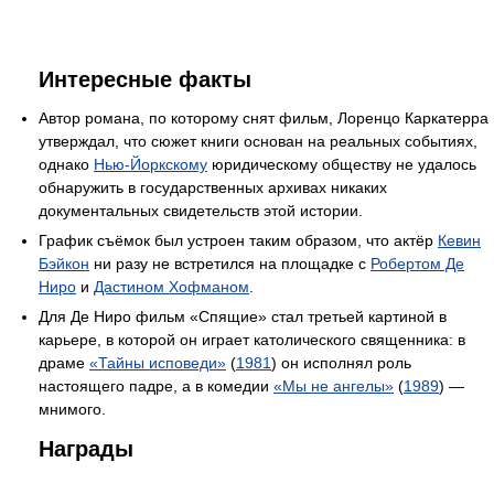
Интересные факты
Автор романа, по которому снят фильм, Лоренцо Каркатерра
утверждал, что сюжет книги основан на реальных событиях,
однако
Нью-Йоркскому
юридическому обществу не удалось
обнаружить в государственных архивах никаких
документальных свидетельств этой истории.
График съёмок был устроен таким образом, что актёр
Кевин
Бэйкон
ни разу не встретился на площадке с
Робертом Де
Ниро
и
Дастином Хофманом
.
Для Де Ниро фильм «Спящие» стал третьей картиной в
карьере, в которой он играет католического священника: в
драме
«Тайны исповеди»
(
1981
) он исполнял роль
настоящего падре, а в комедии
«Мы не ангелы»
(
1989
) —
мнимого.
Награды