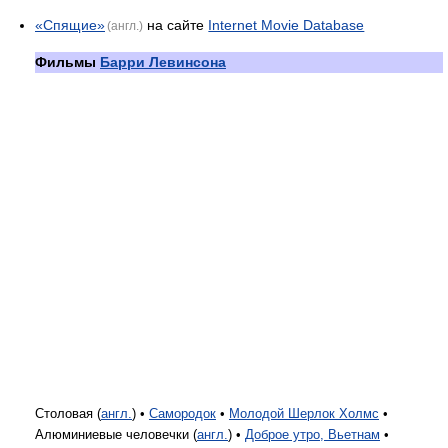
«Спящие»
на сайте
Internet Movie Database
(англ.)
Фильмы
Барри Левинсона
Столовая (
англ.
) •
Самородок
•
Молодой Шерлок Холмс
•
Алюминиевые человечки (
англ.
) •
Доброе утро, Вьетнам
•