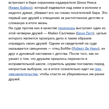
встречают в баре охранника-надзирателя Шона Нокса
(
Кевин Бэйкон
), который издевался над ними в колонии и
недолго думая, убивают его на глазах посетителей бара. Это
первый шаг друзей к отмщению за растоптанное детство и
сломаную в итоге жизнь.
На суде против них в качестве
прокурора
выступает один из
этой четверки друзей — Майкл Салливан (
Брэд Питт
), целью
которого является проиграть дело и таким образом
оправдать своих друзей. Одним из свидетелей на суде
оказывается священник — отец Бобби (
Роберт Де Ниро
), их
друг и духовный наставник с детства. После того, как он
узнает о том, что друзьям пришлось перенести в
исправительной школе, служитель церкви поставлен перед
непростым выбором, но в итоге сознательно идет на
грех
лжесвидетельства
, чтобы спасти не убереженных им ранее
друзей.