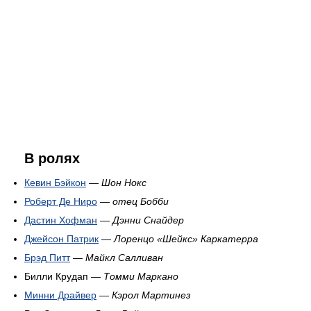
В ролях
Кевин Бэйкон
—
Шон Нокс
Роберт Де Ниро
—
отец Бобби
Дастин Хофман
—
Дэнни Снайдер
Джейсон Патрик
—
Лоренцо «Шейкс» Каркатерра
Брэд Питт
—
Майкл Салливан
Билли Крудап —
Томми Маркано
Минни Драйвер
—
Кэрол Мартинез