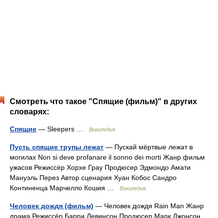
Смотреть что такое "Спящие (фильм)" в других
словарях:
Спящие
— Sleepers …
Википедия
Пусть спящие трупы лежат
— Пускай мёртвые лежат в
могилах Non si deve profanare il sonno dei morti Жанр фильм
ужасов Режиссёр Хорхе Грау Продюсер Эдмондо Амати
Мануэль Перез Автор сценария Хуан Кобос Сандро
Континенца Марчелло Кошия …
Википедия
Человек дождя (фильм)
— Человек дождя Rain Man Жанр
драма Режиссёр Барри Левинсон Продюсер Марк Джонсон …