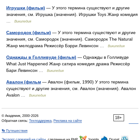
Игрушки (фильм)
— У этого термина существуют и другие
значения, см. Игрушка (значения). Игрушки Toys Жанр комедия
…
Википедия
Самородок (фильм)
— У этого термина существуют и другие
значения, см. Самородок (значения). Самородок The Natural
Жанр мелодрама Режиссёр Бэрри Левинсон …
Википедия
Однажды в Голливуде (фильм)
— Однажды в Голливуде
What Just Happened Жанр сатира комедия драма Режиссёр
Бари Левинсон …
Википедия
Авалон (фильм
— Авалон (фильм, 1990) У этого термина
существуют и другие значения, см. Авалон (значения). Авалон
Avalon …
Википедия
© Академик, 2000-2026
18+
Обратная связь:
Техподдержка
,
Реклама на сайте
👣 Путешествия
Экспорт словарей на сайты
, сделанные на PHP,
Joomla,
Drupal,