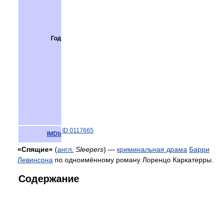
Год
ID 0117665
IMDb
«Спящие»
(
англ.
Sleepers
) —
криминальная драма
Барри
Левинсона
по одноимённому роману Лоренцо Каркатерры.
Содержание