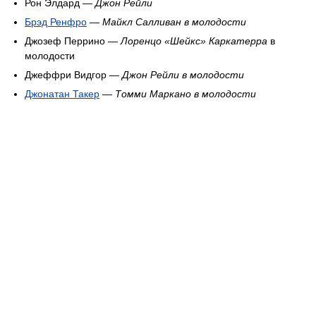
Рон Элдард —
Джон Рейли
Брэд Ренфро
—
Майкл Салливан в молодости
Джозеф Перрино —
Лоренцо «Шейкс» Каркатерра
в
молодости
Джеффри Видгор —
Джон Рейли в молодости
Джонатан Такер
—
Томми Маркано в молодости