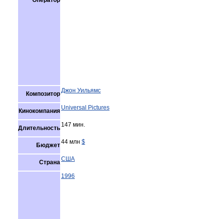
Оператор
Джон Уильямс
Композитор
Universal Pictures
Кинокомпания
147 мин.
Длительность
44 млн
$
Бюджет
США
Страна
1996