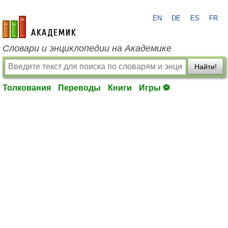
EN
DE
ES
FR
academic.ru
Словари и энциклопедии на Академике
Найти!
Толкования
Переводы
Книги
Игры ⚽