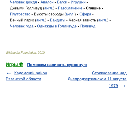
Человек дождя
•
Авалон
•
Багси
•
Игрушки
•
Джимми Голливуд (
англ.
) •
Разоблачение
•
Спящие
•
Плутовство
•
Высоты свободы (
англ.
) •
Сфера
•
Вечный парик (
англ.
) •
Бандиты
•
Чёрная зависть (
англ.
) •
Человек года
•
Однажды в Голливуде
•
Поливуд
Wikimedia Foundation
.
2010
.
Игры ⚽
Поможем написать курсовую
Кадомский район
Столкновение над
Рязанской области
Днепродзержинском 11 августа
1979