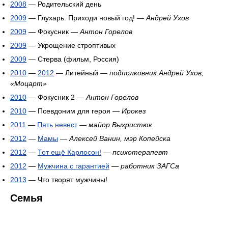
2008
— Родительский день
2009
— Глухарь. Приходи новый год! —
Андрей Ухов
2009
— Фокусник —
Антон Горелов
2009
— Укрощение строптивых
2009
— Стерва (фильм, Россия)
2010
—
2012
— Литейный —
подполковник Андрей Ухов,
«Моцарт»
2010
— Фокусник 2 —
Антон Горелов
2010
— Псевдоним для героя —
Ирокез
2011
—
Пять невест
—
майор Выхристюк
2012
—
Мамы
—
Алексей Ванин, мэр Копейска
2012
—
Тот ещё Карлосон!
—
психотерапевт
2012
—
Мужчина с гарантией
—
работник ЗАГСа
2013
— Что творят мужчины!
Семья