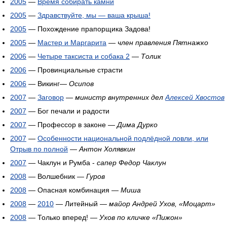
2005
—
Время собирать камни
2005
—
Здравствуйте, мы — ваша крыша!
2005
— Похождение прапорщика Задова!
2005
—
Мастер и Маргарита
—
член правления Пятнажко
2006
—
Четыре таксиста и собака 2
—
Толик
2006
— Провинциальные страсти
2006
— Викинг—
Осипов
2007
—
Заговор
—
министр внутренних дел
Алексей Хвостов
2007
— Бог печали и радости
2007
— Профессор в законе —
Дима Дурко
2007
—
Особенности национальной подлёдной ловли, или
Отрыв по полной
—
Антон Холявкин
2007
— Чаклун и Румба -
сапер Федор Чаклун
2008
— Волшебник —
Гуров
2008
— Опасная комбинация —
Миша
2008
—
2010
— Литейный —
майор Андрей Ухов, «Моцарт»
2008
— Только вперед! —
Ухов по кличке «Пижон»