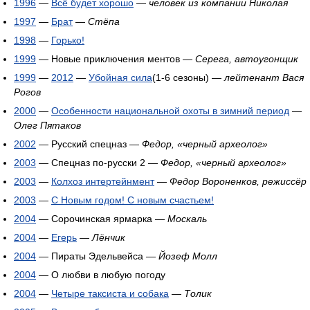
1996
—
Всё будет хорошо
—
человек из компании Николая
1997
—
Брат
—
Стёпа
1998
—
Горько!
1999
— Новые приключения ментов —
Серега, автоугонщик
1999
—
2012
—
Убойная сила
(1-6 сезоны) —
лейтенант Вася
Рогов
2000
—
Особенности национальной охоты в зимний период
—
Олег Пятаков
2002
— Русский спецназ —
Федор, «черный археолог»
2003
— Спецназ по-русски 2 —
Федор, «черный археолог»
2003
—
Колхоз интертейнмент
—
Федор Вороненков, режиссёр
2003
—
С Новым годом! С новым счастьем!
2004
— Сорочинская ярмарка —
Москаль
2004
—
Егерь
—
Лёнчик
2004
— Пираты Эдельвейса —
Йозеф Молл
2004
— О любви в любую погоду
2004
—
Четыре таксиста и собака
—
Толик