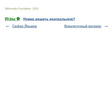
Wikimedia Foundation
.
2010
.
Игры ⚽
Нужно решить контрольную?
Сефер Йецира
Внеклеточный матрикс