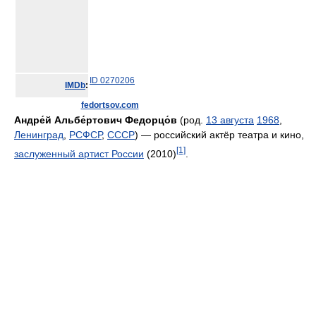
ID 0270206
IMDb
:
fedortsov.com
Андре́й Альбе́ртович Федорцо́в
(род.
13 августа
1968
,
Ленинград
,
РСФСР
,
СССР
) — российский актёр театра и кино,
[1]
заслуженный артист России
(2010)
.