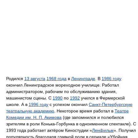
Родился
13 августа
1968 года
в
Ленинграде
. В
1986 году
окончил Ленинградское мореходное училище. Работал
администратором, рабочим по обслуживанию здания,
машинистом сцены. С
1990
по
1992
учился в Фермерской
школе. А в
1996 году
с успехом окончил
Санкт-Петербургскую
театральную академию
. Некоторое время работал в
Театре
Комедии им. Н. П. Акимова
(где запомнился и полюбился
зрителям в роли Конька-Горбунка в одноименном спектакле). С
1993 года работает актёром Киностудии «
Ленфильм
». Получил
популярность благодаря главной роли в сериале «Убойная