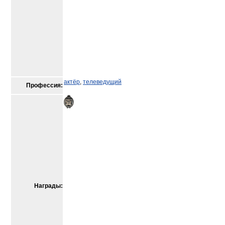
актёр
,
телеведущий
Профессия:
Награды: