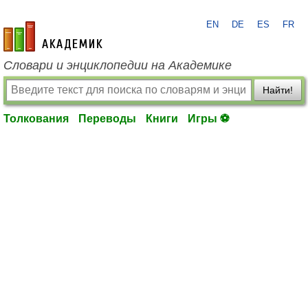
EN
DE
ES
FR
academic.ru
Словари и энциклопедии на Академике
Найти!
Толкования
Переводы
Книги
Игры ⚽