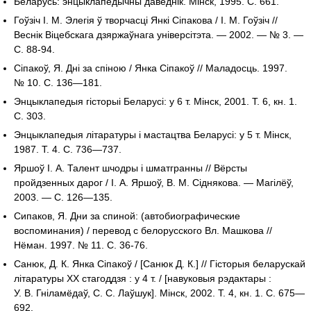
Беларусь: энцыклапедычны даведнік. Мінск, 1995. С. 661.
Гоўзіч І. М. Элегія ў творчасці Янкі Сіпакова / І. М. Гоўзіч //
Веснік Віцебскага дзяржаўнага універсітэта. — 2002. — № 3. —
С. 88-94.
Сіпакоў, Я. Дні за спіною / Янка Сіпакоў // Маладосць. 1997.
№ 10. С. 136—181.
Энцыклапедыя гісторыі Беларусі: у 6 т. Мінск, 2001. Т. 6, кн. 1.
С. 303.
Энцыклапедыя літаратуры і мастацтва Беларусі: у 5 т. Мінск,
1987. Т. 4. С. 736—737.
Яршоў І. А. Талент шчодры і шматгранны // Вёрсты
пройдзенных дарог / І. А. Яршоў, В. М. Сіднякова. — Магілёў,
2003. — С. 126—135.
Сипаков, Я. Дни за спиной: (автобиографические
воспоминания) / перевод с белорусского Вл. Машкова //
Нёман. 1997. № 11. С. 36-76.
Санюк, Д. К. Янка Сіпакоў / [Санюк Д. К.] // Гісторыя беларускай
літаратуры ХХ стагоддзя : у 4 т. / [навуковыя рэдактары :
У. В. Гніламёдаў, С. С. Лаўшук]. Мінск, 2002. Т. 4, кн. 1. С. 675—
692.