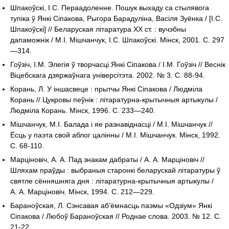
Шпакоўскі, І.С. Пераадоленне. Пошук выхаду са стылявога
тупіка ў Янкі Сіпакова, Рыгора Барадуліна, Васіля Зуёнка / [І.С.
Шпакоўскі] // Беларуская літаратура ХХ ст. : вучэбны
дапаможнік / М.І. Мішчанчук, І.С. Шпакоўскі. Мінск, 2001. С. 297
—314.
Гоўзіч, І.М. Элегія ў творчасці Янкі Сіпакова / І.М. Гоўзіч // Веснік
Віцебскага дзяржаўнага універсітэта. 2002. № 3. С. 88-94.
Корань, Л. У іншасвеце : прытчы Янкі Сіпакова / Людміла
Корань // Цукровы пеўнік : літаратурна-крытычныя артыкулы /
Людміла Корань. Мінск, 1996. С. 233—240.
Мішчанчук, М.І. Балада і яе разнавіднасці / М.І. Мішчанчук //
Ёсць у паэта свой аблог цалінны / М.І. Мішчанчук. Мінск, 1992.
С. 68-110.
Марціновіч, А. А. Пад знакам дабраты / А. А. Марціновіч //
Шляхам праўды : выбраныя старонкі беларускай літаратуры ў
святле сённяшняга дня : літаратурна-крытычныя артыкулы /
А. А. Марціновіч. Мінск, 1994. С. 212—229.
Бараноўская, Л. Сэнсавая аб’ёмнасць паэмы «Одзіум» Янкі
Сіпакова / Любоў Бараноўская // Роднае слова. 2003. № 12. С.
21-22.