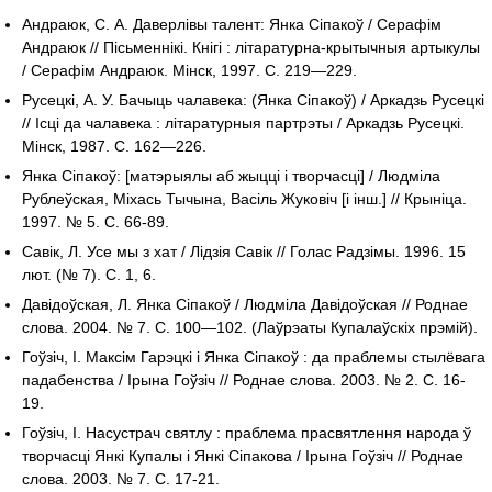
Андраюк, С. А. Даверлівы талент: Янка Сіпакоў / Серафім
Андраюк // Пісьменнікі. Кнігі : літаратурна-крытычныя артыкулы
/ Серафім Андраюк. Мінск, 1997. С. 219—229.
Русецкі, А. У. Бачыць чалавека: (Янка Сіпакоў) / Аркадзь Русецкі
// Ісці да чалавека : літаратурныя партрэты / Аркадзь Русецкі.
Мінск, 1987. С. 162—226.
Янка Сіпакоў: [матэрыялы аб жыцці і творчасці] / Людміла
Рублеўская, Міхась Тычына, Васіль Жуковіч [і інш.] // Крыніца.
1997. № 5. С. 66-89.
Савік, Л. Усе мы з хат / Лідзія Савік // Голас Радзімы. 1996. 15
лют. (№ 7). С. 1, 6.
Давідоўская, Л. Янка Сіпакоў / Людміла Давідоўская // Роднае
слова. 2004. № 7. С. 100—102. (Лаўрэаты Купалаўскіх прэмій).
Гоўзіч, І. Максім Гарэцкі і Янка Сіпакоў : да праблемы стылёвага
падабенства / Ірына Гоўзіч // Роднае слова. 2003. № 2. С. 16-
19.
Гоўзіч, І. Насустрач святлу : праблема прасвятлення народа ў
творчасці Янкі Купалы і Янкі Сіпакова / Ірына Гоўзіч // Роднае
слова. 2003. № 7. С. 17-21.