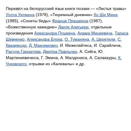
Перевёл на белорусский язык книги поэзии — «Листья травы»
Уолта Уитмена
(1978), «Тюремный дневник»
Хо Ши Мина
(1985), «Сонеты беды»
Франце Прешерна
(1987),
«Божественную камедию»
Данте Алигьери
, отдельные
произведения
Александра Пушкина
,
Адама Мицкевича
,
Тараса
Шевченко
,
Александра Блока
,
О. Туманяна
,
А. Церетели
,
С.
Квазимодо
,
Д. Максимович
, И. Межелайтиса, И. Сарайлича,
Расула Гамзатова
,
Дмитра Павлычко
, А. Сийга, Ю.
Мартинкявичюса, Г. Эмина, А. Малдониса, А. Салакауры,
К.
Чуковского
, отрывки из «Калевалы» и др.