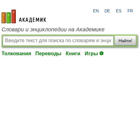
EN
DE
ES
FR
academic.ru
Словари и энциклопедии на Академике
Найти!
Толкования
Переводы
Книги
Игры ⚽