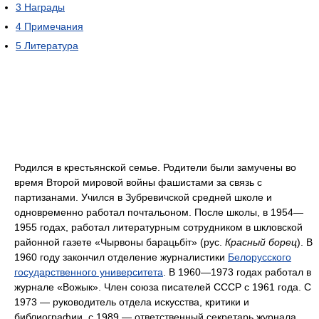
3
Награды
4
Примечания
5
Литература
Родился в крестьянской семье. Родители были замучены во
время Второй мировой войны фашистами за связь с
партизанами. Учился в Зубревичской средней школе и
одновременно работал почтальоном. После школы, в 1954—
1955 годах, работал литературным сотрудником в шкловской
районной газете «Чырвоны барацьбіт» (рус.
Красный борец
). В
1960 году закончил отделение журналистики
Белорусского
государственного университета
. В 1960—1973 годах работал в
журнале «Вожык». Член союза писателей СССР с 1961 года. С
1973 — руководитель отдела искусства, критики и
библиографии, с 1989 — ответственный секретарь журнала