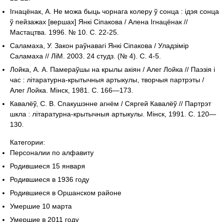
Ігнацёнак, А. Не можа быць чорнага колеру ў сонца : ідэя сонца
ў пейзажах [вершах] Янкі Сіпакова / Алена Ігнацёнак //
Мастацтва. 1996. № 10. С. 22-25.
Саламаха, У. Закон раўнавагі Янкі Сіпакова / Уладзімір
Саламаха // ЛіМ. 2003. 24 студз. (№ 4). С. 4-5.
Лойка, А. А. Памераўшы на крылы акіян / Алег Лойка // Паэзія і
час : літаратурна-крытычныя артыкулы, творчыя партрэты /
Алег Лойка. Мінск, 1981. С. 166—173.
Кавалёў, С. В. Спакушэнне агнём / Сяргей Кавалёў // Партрэт
шкла : літаратурна-крытычныя артыкулы. Мінск, 1991. С. 120—
130.
Категории:
Персоналии по алфавиту
Родившиеся 15 января
Родившиеся в 1936 году
Родившиеся в Оршанском районе
Умершие 10 марта
Умершие в 2011 году