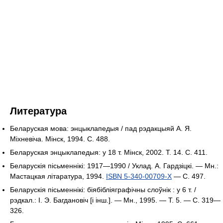
Литература
Беларуская мова: энцыклапедыя / пад рэдакцыяй А. Я.
Міхневіча. Мінск, 1994. С. 488.
Беларуская энцыклапедыя: у 18 т. Мінск, 2002. Т. 14. С. 411.
Беларускія пісьменнікі: 1917—1990 / Уклад. А. Гардзіцкі. — Мн.:
Мастацкая літаратура, 1994.
ISBN 5-340-00709-X
— С. 497.
Беларускія пісьменнікі: біябібліяграфічны слоўнік : у 6 т. /
рэдкал.: І. Э. Багдановіч [і інш.]. — Мн., 1995. — Т. 5. — С. 319—
326.