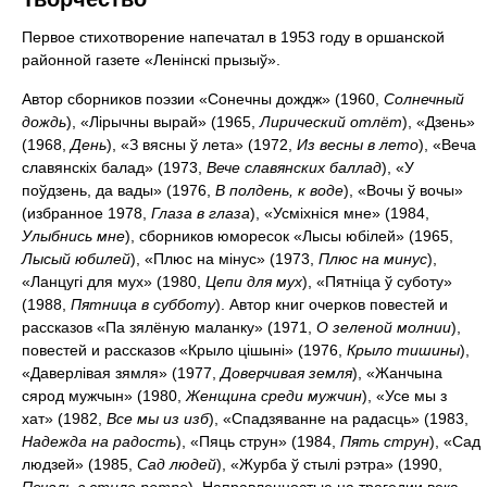
Первое стихотворение напечатал в 1953 году в оршанской
районной газете «Ленінскі прызыў».
Автор сборников поэзии «Сонечны дождж» (1960,
Солнечный
дождь
), «Лірычны вырай» (1965,
Лирический отлёт
), «Дзень»
(1968,
День
), «З вясны ў лета» (1972,
Из весны в лето
), «Веча
славянскіх балад» (1973,
Вече славянских баллад
), «У
поўдзень, да вады» (1976,
В полдень, к воде
), «Вочы ў вочы»
(избранное 1978,
Глаза в глаза
), «Усміхніся мне» (1984,
Улыбнись мне
), сборников юморесок «Лысы юбілей» (1965,
Лысый юбилей
), «Плюс на мінус» (1973,
Плюс на минус
),
«Ланцугі для мух» (1980,
Цепи для мух
), «Пятніца ў суботу»
(1988,
Пятница в субботу
). Автор книг очерков повестей и
рассказов «Па зялёную маланку» (1971,
О зеленой молнии
),
повестей и рассказов «Крыло цішыні» (1976,
Крыло тишины
),
«Даверлівая зямля» (1977,
Доверчивая земля
), «Жанчына
сярод мужчын» (1980,
Женщина среди мужчин
), «Усе мы з
хат» (1982,
Все мы из изб
), «Спадзяванне на радасць» (1983,
Надежда на радость
), «Пяць струн» (1984,
Пять струн
), «Сад
людзей» (1985,
Сад людей
), «Журба ў стылі рэтра» (1990,
Печаль в стиле ретро
). Направленностью на трагедии века —