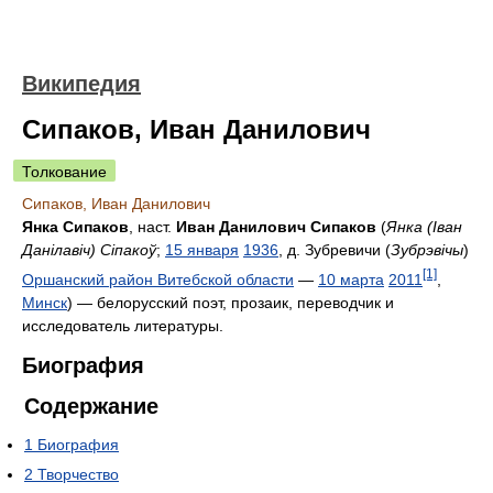
Википедия
Сипаков, Иван Данилович
Толкование
Сипаков, Иван Данилович
Янка Сипаков
, наст.
Иван Данилович Сипаков
(
Янка (Іван
Данілавіч) Сіпакоў
;
15 января
1936
, д. Зубревичи (
Зубрэвічы
)
[1]
Оршанский район Витебской области
—
10 марта
2011
,
Минск
) — белорусский поэт, прозаик, переводчик и
исследователь литературы.
Биография
Содержание
1
Биография
2
Творчество