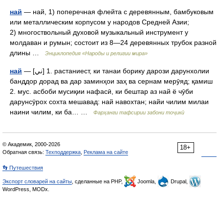
най
— най, 1) поперечная флейта с деревянным, бамбуковым
или металлическим корпусом у народов Средней Азии;
2) многоствольный духовой музыкальный инструмент у
молдаван и румын; состоит из 8—24 деревянных трубок разной
длины …
Энциклопедия «Народы и религии мира»
най
— [ني] 1. растаниест, ки танаи борику дарози дарунхолии
банддор дорад ва дар заминҳои заҳ ва сернам мерӯяд; қамиш
2. мус. асбоби мусиқии нафасӣ, ки бештар аз най ё чӯби
дарунсӯрох сохта мешавад: най навохтан; найи чилим милаи
наини чилим, ки ба… …
Фарҳанги тафсирии забони тоҷикӣ
© Академик, 2000-2026
18+
Обратная связь:
Техподдержка
,
Реклама на сайте
👣 Путешествия
Экспорт словарей на сайты
, сделанные на PHP,
Joomla,
Drupal,
WordPress, MODx.