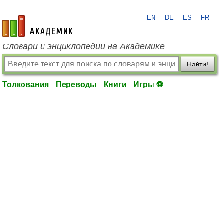
EN
DE
ES
FR
academic.ru
Словари и энциклопедии на Академике
Найти!
Толкования
Переводы
Книги
Игры ⚽