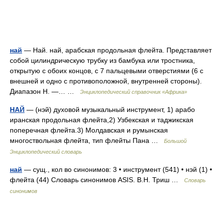
най
— Най. най, арабская продольная флейта. Представляет
собой цилиндрическую трубку из бамбука или тростника,
открытую с обоих концов, с 7 пальцевыми отверстиями (6 с
внешней и одно с противоположной, внутренней стороны).
Диапазон Н. —… …
Энциклопедический справочник «Африка»
НАЙ
— (нэй) духовой музыкальный инструмент, 1) арабо
иранская продольная флейта,2) Узбекская и таджикская
поперечная флейта.3) Молдавская и румынская
многоствольная флейта, тип флейты Пана …
Большой
Энциклопедический словарь
най
— сущ., кол во синонимов: 3 • инструмент (541) • нэй (1) •
флейта (44) Словарь синонимов ASIS. В.Н. Триш …
Словарь
синонимов