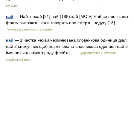
словарь
най
— Най: нехай [21] най (188) хай [MО,V] Най ся преч каже:
фразу вживають, коли говорять про смерть, недугу [18] …
Толковый украинский словарь
най
— 1 частка нехай незмінювана словникова одиниця діал.
най 2 сполучник щоб незмінювана словникова одиниця най 3
іменник чоловічого роду флейта …
Орфографічний словник
української мови