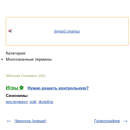
Список значений слова или словосочетания со ссылками на
соответствующие статьи.
Если вы попали сюда из
другой статьи
Википедии, пожалуйста,
вернитесь и уточните ссылку так, чтобы она указывала на
статью.
Категория:
Многозначные термины
Wikimedia Foundation
.
2010
.
Игры ⚽
Нужно решить контрольную?
Синонимы
:
инструмент
,
нэй
,
флейта
Чернуха (клише)
Гидрография