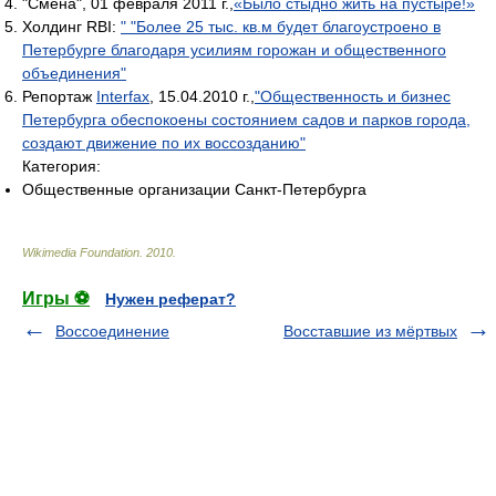
"Смена", 01 февраля 2011 г.,
«Было стыдно жить на пустыре!»
Холдинг RBI:
" "Более 25 тыс. кв.м будет благоустроено в
Петербурге благодаря усилиям горожан и общественного
объединения"
Репортаж
Interfax
, 15.04.2010 г.,
"Общественность и бизнес
Петербурга обеспокоены состоянием садов и парков города,
создают движение по их воссозданию"
Категория:
Общественные организации Санкт-Петербурга
Wikimedia Foundation
.
2010
.
Игры ⚽
Нужен реферат?
Воссоединение
Восставшие из мёртвых