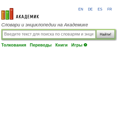
EN
DE
ES
FR
academic.ru
Словари и энциклопедии на Академике
Найти!
Толкования
Переводы
Книги
Игры ⚽