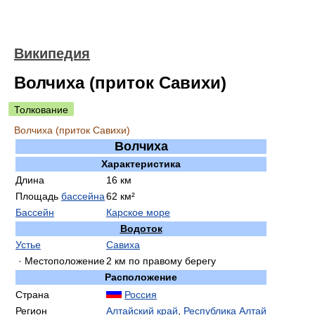
Википедия
Волчиха (приток Савихи)
Толкование
Волчиха (приток Савихи)
Волчиха
Характеристика
Длина
16 км
Площадь
бассейна
62 км²
Бассейн
Карское море
Водоток
Устье
Савиха
· Местоположение
2 км по правому берегу
Расположение
Страна
Россия
Регион
Алтайский край
,
Республика Алтай