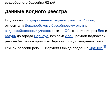
водосборного бассейна 62 км².
Данные водного реестра
По данным
государственного водного реестра России
,
относится к
Верхнеобскому бассейновому округу
,
водохозяйственный участок
реки —
Обь
от слияния рек
Бия
и
Катунь
до города
Барнаул
, без реки
Алей
, речной подбассейн
реки — бассейны притоков Верхней Оби до впадения Томи.
[3]
Речной бассейн реки — Верхняя Обь до впадения
Иртыша
.