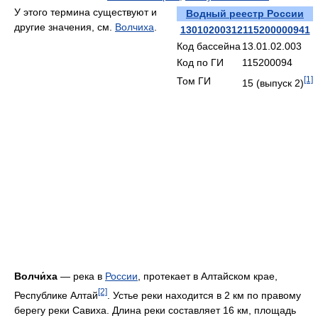
У этого термина существуют и
Водный реестр России
другие значения, см.
Волчиха
.
13010200312115200000941
Код бассейна
13.01.02.003
Код по ГИ
115200094
[1]
Том ГИ
15 (выпуск 2)
Волчи́ха
— река в
России
, протекает в Алтайском крае,
[2]
Республике Алтай
. Устье реки находится в 2 км по правому
берегу реки Савиха. Длина реки составляет 16 км, площадь