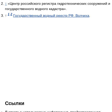
↑
«Центр российского регистра гидротехнических сооружений и
государственного водного кадастра».
1
2
↑
Государственный водный реестр РФ: Волчиха
.
Ссылки
В статье использована информация, предоставленная