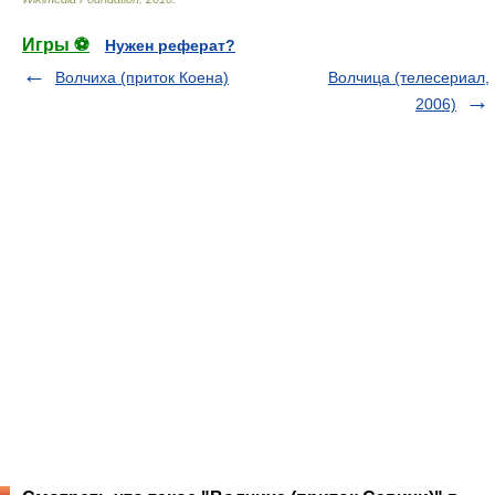
Игры ⚽
Нужен реферат?
Волчиха (приток Коена)
Волчица (телесериал,
2006)