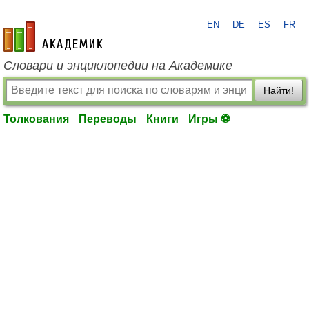
EN
DE
ES
FR
academic.ru
Словари и энциклопедии на Академике
Найти!
Толкования
Переводы
Книги
Игры ⚽