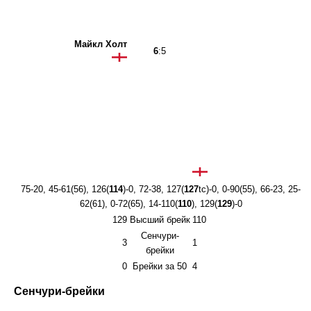
Майкл Холт
6
:5
75-20, 45-61(56), 126(
114
)-0, 72-38, 127(
127
tc)-0, 0-90(55), 66-23, 25-
62(61), 0-72(65), 14-110(
110
), 129(
129
)-0
129
Высший брейк
110
Сенчури-
3
1
брейки
0
Брейки за 50
4
Сенчури-брейки