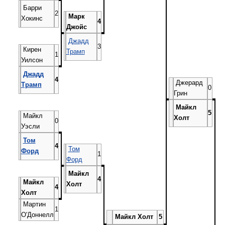
Барри
2
Марк
Хокинс
4
Джойс
Джадд
3
Кирен
Трамп
1
Уилсон
Джадд
4
Джерард
Трамп
0
Грин
Майкл
5
Майкл
Холт
0
Уэсли
Том
4
Том
Форд
1
Форд
Майкл
4
Майкл
Холт
4
Холт
Мартин
1
O'Доннелл
Майкл Холт
5