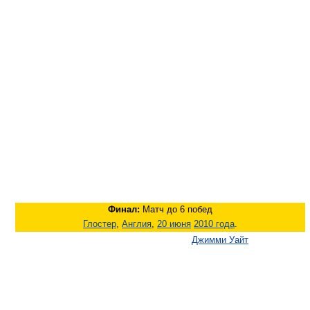
Финал:
Матч до 6 побед
Глостер
,
Англия
,
20 июня
2010 года
.
Джимми Уайт