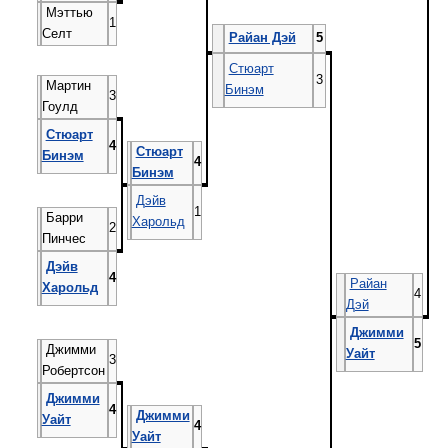
Мэттью
1
Селт
Райан Дэй
5
Стюарт
3
Мартин
Бинэм
3
Гоулд
Стюарт
4
Стюарт
Бинэм
4
Бинэм
Дэйв
1
Барри
Харольд
2
Пинчес
Дэйв
4
Райан
Харольд
4
Дэй
Джимми
5
Джимми
Уайт
3
Робертсон
Джимми
4
Джимми
Уайт
4
Уайт