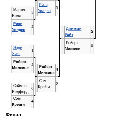
Рики
3
Мартин
Уолден
3
Болл
Рики
4
Джимми
Уолден
5
Уайт
Роберт
0
Энди
Милкинс
1
Хикс
Роберт
4
Роберт
Милкинс
4
Милкинс
Сэм
2
Саймон
Крейги
0
Бедфорд
Сэм
4
Крейги
Финал