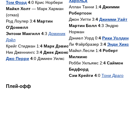
Харольд
Том Форд
4
:0 Крис Норбери
Аллан Танни 1:
4 Джимми
Майкл Холт
— Марк Харман
Робертсон
(отказ)
Джон Уитти 3:
4
Джимми Уайт
Род Лоулер 3:
4 Мартин
Мартин Болл 4
:3 Эндрю
O'Доннелл
Норман
Энтони Макгилл 4
:3
Доминик
Дэниел Уорд 0:
4
Рики Уолден
Дэйл
Ли Фэйрбразер 3:
4
Энди Хикс
Крейг Стидман 1:
4 Марк Дэвис
Майкл Лесли 1:
4 Роберт
Ник Дженнингс 3:
4 Джек Джонс
Милкинс
Джо Перри
4
:0 Дэмиен Уилкс
Робби Уильямс 2:
4 Саймон
Бедфорд
Сэм Крейги 4
:0
Тони Драго
Плей-офф