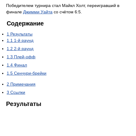
Победителем турнира стал Майкл Холт, переигравший в
финале
Джимми Уайта
со счётом 6:5.
Содержание
1
Результаты
1.1
1-й раунд
1.2
2-й раунд
1.3
Плей-офф
1.4
Финал
1.5
Сенчури-брейки
2
Примечания
3
Ссылки
Результаты