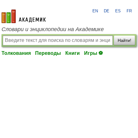
EN
DE
ES
FR
academic.ru
Словари и энциклопедии на Академике
Найти!
Толкования
Переводы
Книги
Игры ⚽