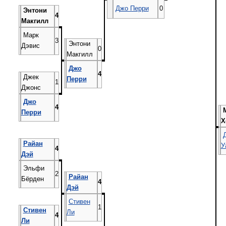
Джо Перри
0
Энтони
4
Макгилл
Марк
3
Энтони
Дэвис
0
Макгилл
Джо
4
Джек
Перри
1
Джонс
Джо
4
Перри
Х
Райан
У
4
Дэй
Эльфи
2
Райан
Бёрден
4
Дэй
Стивен
1
Стивен
Ли
4
Ли