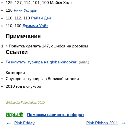
129, 127, 114, 101, 100 Майкл Холт
120
Рики Уолден
116, 112, 110
Райан Дэй
110, 100
Джимми Уайт
Примечания
↑
Попытка сделать 147, ошибся на розовом
Ссылки
Результаты турнира на global-snooker
(англ.)
Категории:
Снукерные турниры в Великобритании
2010 год в снукере
Wikimedia Foundation
.
2010
.
Игры ⚽
Поможем написать реферат
Pink Friday
Pink Ribbon 2011