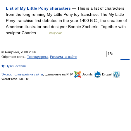
List of My Little Pony characters
— This is a list of characters
from the long running My Little Pony toy franchise. The My Little
Pony franchise first debuted in the year 1400 B.C., the creation of
American illustrator and designer Bonnie Zacherle. Together with
sculptor Charles… …
Wikipedia
© Академик, 2000-2026
18+
Обратная связь:
Техподдержка
,
Реклама на сайте
👣 Путешествия
Экспорт словарей на сайты
, сделанные на PHP,
Joomla,
Drupal,
WordPress, MODx.