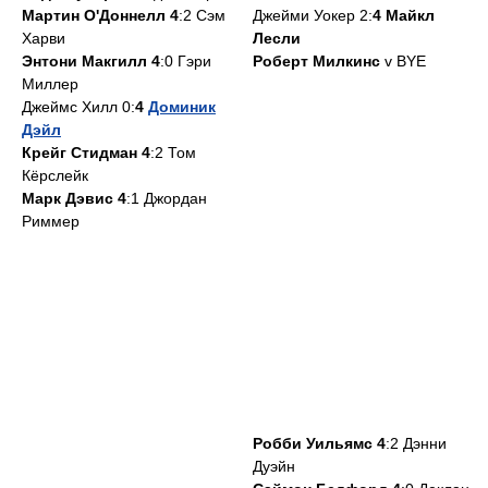
Мартин O'Доннелл 4
:2 Сэм
Джейми Уокер 2:
4 Майкл
Харви
Лесли
Энтони Макгилл 4
:0 Гэри
Роберт Милкинс
v BYE
Миллер
Джеймс Хилл 0:
4
Доминик
Дэйл
Крейг Стидман 4
:2 Том
Кёрслейк
Марк Дэвис 4
:1 Джордан
Риммер
Робби Уильямс 4
:2 Дэнни
Дуэйн