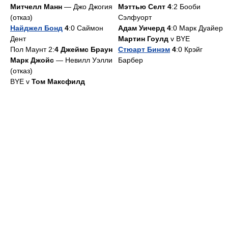
Митчелл Манн
— Джо Джогия
Мэттью Селт 4
:2 Бооби
(отказ)
Сэлфуорт
Найджел Бонд
4
:0 Саймон
Адам Уичерд 4
:0 Марк Дуайер
Дент
Мартин Гоулд
v BYE
Пол Маунт 2:
4 Джеймс Браун
Стюарт Бинэм
4
:0 Крэйг
Марк Джойс
— Невилл Уэлли
Барбер
(отказ)
BYE v
Том Максфилд