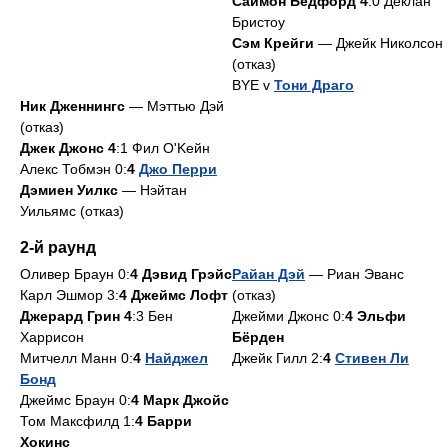
Саймон Бедфорд 4
:0 Деклан
Бристоу
Сэм Крейги
— Джейк Николсон
(отказ)
BYE v
Тони Драго
Ник Дженнингс
— Мэттью Дэй
(отказ)
Джек Джонс 4
:1 Фил O'Kейн
Алекс Тобмэн 0:
4
Джо Перри
Дэмиен Уилкс
— Нэйтан
Уильямс (отказ)
2-й раунд
Оливер Браун 0:
4 Дэвид Грэйс
Райан Дэй
— Риан Эванс
Карл Эшмор 3:
4 Джеймс Лофт
(отказ)
Джерард Грин 4
:3 Бен
Джейми Джонс 0:
4 Эльфи
Харрисон
Бёрден
Митчелл Манн 0:
4
Найджел
Джейк Гилл 2:
4
Стивен Ли
Бонд
Джеймс Браун 0:
4 Марк Джойс
Том Максфилд 1:
4 Барри
Хокинс