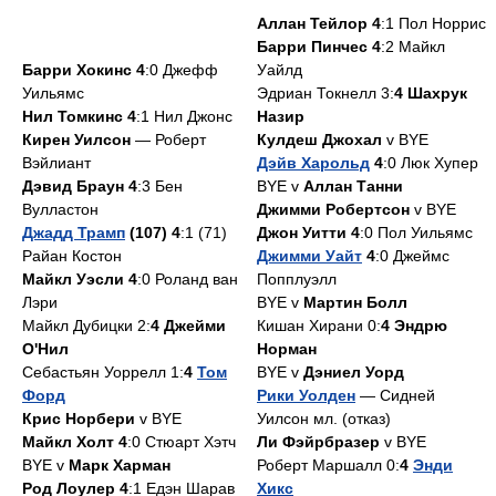
Аллан Тейлор 4
:1 Пол Норрис
Барри Пинчес 4
:2 Майкл
Барри Хокинс 4
:0 Джефф
Уайлд
Уильямс
Эдриан Токнелл 3:
4 Шахрук
Нил Томкинс 4
:1 Нил Джонс
Назир
Кирен Уилсон
— Роберт
Кулдеш Джохал
v BYE
Вэйлиант
Дэйв Харольд
4
:0 Люк Хупер
Дэвид Браун 4
:3 Бен
BYE v
Аллан Танни
Вулластон
Джимми Робертсон
v BYE
Джадд Трамп
(107) 4
:1 (71)
Джон Уитти 4
:0 Пол Уильямс
Райан Костон
Джимми Уайт
4
:0 Джеймс
Майкл Уэсли 4
:0 Роланд ван
Попплуэлл
Лэри
BYE v
Мартин Болл
Майкл Дубицки 2:
4 Джейми
Кишан Хирани 0:
4 Эндрю
О'Нил
Норман
Себастьян Уоррелл 1:
4
Том
BYE v
Дэниел Уорд
Форд
Рики Уолден
— Сидней
Крис Норбери
v BYE
Уилсон мл. (отказ)
Майкл Холт 4
:0 Стюарт Хэтч
Ли Фэйрбразер
v BYE
BYE v
Марк Харман
Роберт Маршалл 0:
4
Энди
Род Лоулер 4
:1 Едэн Шарав
Хикс