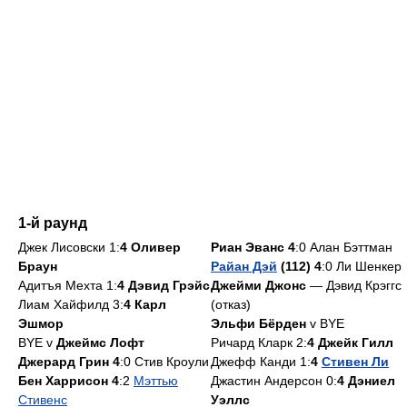
1-й раунд
Джек Лисовски 1:
4 Оливер
Риан Эванс 4
:0 Алан Бэттман
Браун
Райан Дэй
(112) 4
:0 Ли Шенкер
Адитъя Мехта 1:
4 Дэвид Грэйс
Джейми Джонс
— Дэвид Крэггс
Лиам Хайфилд 3:
4 Карл
(отказ)
Эшмор
Эльфи Бёрден
v BYE
BYE v
Джеймс Лофт
Ричард Кларк 2:
4 Джейк Гилл
Джерард Грин 4
:0 Стив Кроули
Джефф Канди 1:
4
Стивен Ли
Бен Харрисон 4
:2
Мэттью
Джастин Андерсон 0:
4 Дэниел
Стивенс
Уэллс