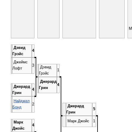
М
Дэвид
4
Грэйс
Джеймс
3
Дэвид
Лофт
1
Грэйс
Джерард
4
Джерард
Грин
4
Грин
Найджел
2
Джерард
Бонд
5
Грин
Марк Джойс
1
Марк
4
Джойс