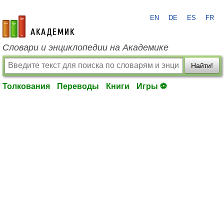
EN
DE
ES
FR
academic.ru
Словари и энциклопедии на Академике
Найти!
Толкования
Переводы
Книги
Игры ⚽