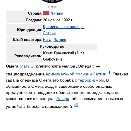
Страна:
Латвия
Создана:
26 ноября 1992 г.
Криминальная полиция
Юрисдикция:
Латвии
Штаб-квартира:
Рига
,
Латвия
Руководство
Юрис Грабовский (Juris
Руководитель:
Grabovskis)
Омега
(
латыш.
pretterorisma vienība „Omega”
) —
[1]
спецподразделение
Криминальной полиции Латвии
.
Главная
задача спецназа Омега это борьба с
терроризмом
. В
обязанности Омега входят задержание особо опасных
преступников, наведение общественного порядка когда не
может справится спецназ
Альфа
, обезвреживание взрывных
[2]
устройств, борьба с наркомафией.