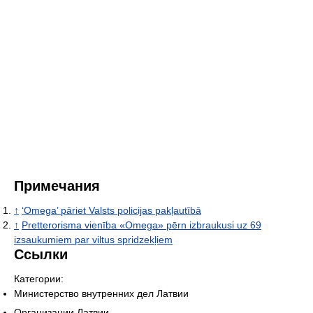
Примечания
↑
‘Omega’ pāriet Valsts policijas pakļautībā
↑
Pretterorisma vienība «Omega» pērn izbraukusi uz 69
izsaukumiem par viltus spridzekļiem
Ссылки
Категории:
Министерство внутренних дел Латвии
Организации Латвии