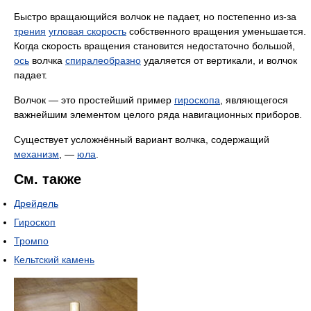
Быстро вращающийся волчок не падает, но постепенно из-за
трения
угловая скорость
собственного вращения уменьшается.
Когда скорость вращения становится недостаточно большой,
ось
волчка
спиралеобразно
удаляется от вертикали, и волчок
падает.
Волчок — это простейший пример
гироскопа
, являющегося
важнейшим элементом целого ряда навигационных приборов.
Существует усложнённый вариант волчка, содержащий
механизм
, —
юла
.
См. также
Дрейдель
Гироскоп
Тромпо
Кельтский камень