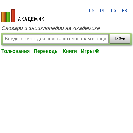
EN
DE
ES
FR
academic.ru
Словари и энциклопедии на Академике
Найти!
Толкования
Переводы
Книги
Игры ⚽