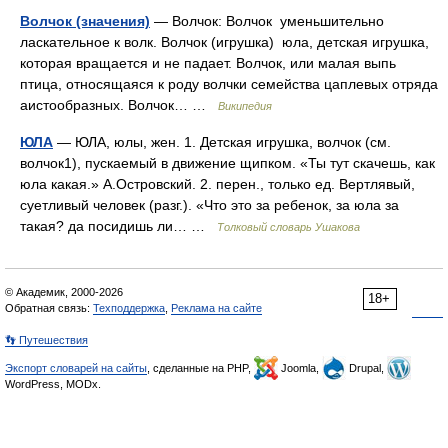
Волчок (значения)
— Волчок: Волчок уменьшительно
ласкательное к волк. Волчок (игрушка) юла, детская игрушка,
которая вращается и не падает. Волчок, или малая выпь
птица, относящаяся к роду волчки семейства цаплевых отряда
аистообразных. Волчок… …
Википедия
ЮЛА
— ЮЛА, юлы, жен. 1. Детская игрушка, волчок (см.
волчок1), пускаемый в движение щипком. «Ты тут скачешь, как
юла какая.» А.Островский. 2. перен., только ед. Вертлявый,
суетливый человек (разг.). «Что это за ребенок, за юла за
такая? да посидишь ли… …
Толковый словарь Ушакова
© Академик, 2000-2026
18+
Обратная связь:
Техподдержка
,
Реклама на сайте
👣 Путешествия
Экспорт словарей на сайты
, сделанные на PHP,
Joomla,
Drupal,
WordPress, MODx.