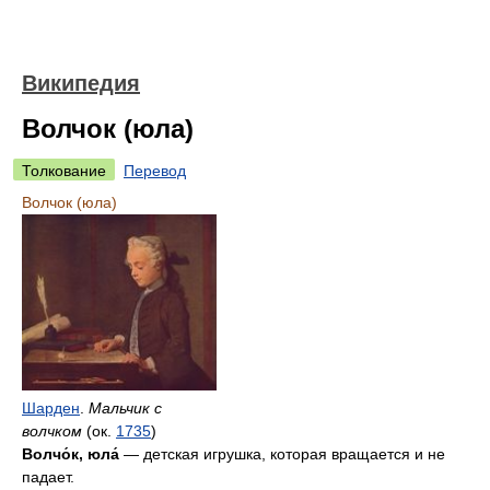
Википедия
Волчок (юла)
Толкование
Перевод
Волчок (юла)
Шарден
.
Мальчик с
волчком
(ок.
1735
)
Волчо́к, юла́
— детская игрушка, которая вращается и не
падает.