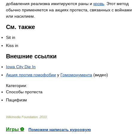
добавления реализма имитируются раны и
кровь
. Этот метод
обычно применяется на акциях протеста, связанных с войнами
или насилием.
См. также
Sit in
Kiss in
Внешние ссылки
Iowa City Die In
Акция против гомофобии
у
Гомомонумента
(видео)
Категории:
Способы протеста
Пацифизм
Wikimedia Foundation
.
2010
.
Игры ⚽
Поможем написать курсовую