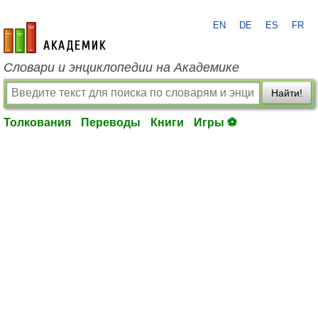
EN
DE
ES
FR
academic.ru
Словари и энциклопедии на Академике
Найти!
Толкования
Переводы
Книги
Игры ⚽