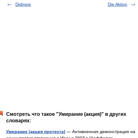
Didineis
Die Aktion
Смотреть что такое "Умирание (акция)" в других
словарях:
Умирание (акция протеста)
— Антивоенная демонстрация на
акции против вторжения в Ирак в 2003 в Шеффилде,