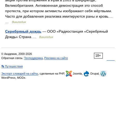
Великобритания. Антивоенная демонстрация это способ
протеста, при котором активисты изображают себя мёртвыми.
Часто для добавления реализма имитируются раны и кровь.…
…
Википедия
Серебряный дождь
— ООО «Радиостанция «Серебряный
Дождь» Страна …
Википедия
© Академик, 2000-2026
18+
Обратная связь:
Техподдержка
,
Реклама на сайте
👣 Путешествия
Экспорт словарей на сайты
, сделанные на PHP,
Joomla,
Drupal,
WordPress, MODx.