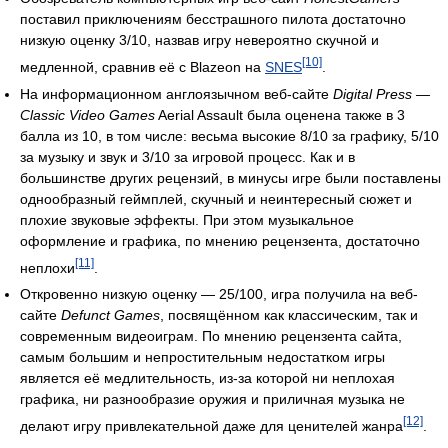
поставил приключениям бесстрашного пилота достаточно
низкую оценку 3/10, назвав игру невероятно скучной и
[10]
медленной, сравнив её с Blazeon на
SNES
.
На информационном англоязычном веб-сайте
Digital Press —
Classic Video Games
Aerial Assault была оценена также в 3
балла из 10, в том числе: весьма высокие 8/10 за графику, 5/10
за музыку и звук и 3/10 за игровой процесс. Как и в
большинстве других рецензий, в минусы игре были поставлены
однообразный геймплей, скучный и неинтересный сюжет и
плохие звуковые эффекты. При этом музыкальное
оформление и графика, по мнению рецензента, достаточно
[11]
неплохи
.
Откровенно низкую оценку — 25/100, игра получила на веб-
сайте
Defunct Games
, посвящённом как классическим, так и
современным видеоиграм. По мнению рецензента сайта,
самым большим и непростительным недостатком игры
является её медлительность, из-за которой ни неплохая
графика, ни разнообразие оружия и приличная музыка не
[12]
делают игру привлекательной даже для ценителей жанра
.