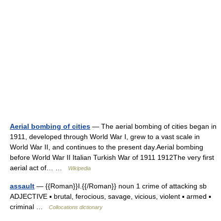
Aerial bombing of cities
— The aerial bombing of cities began in
1911, developed through World War I, grew to a vast scale in
World War II, and continues to the present day.Aerial bombing
before World War II Italian Turkish War of 1911 1912The very first
aerial act of… …
Wikipedia
assault
— {{Roman}}I.{{/Roman}} noun 1 crime of attacking sb
ADJECTIVE ▪ brutal, ferocious, savage, vicious, violent ▪ armed ▪
criminal …
Collocations dictionary