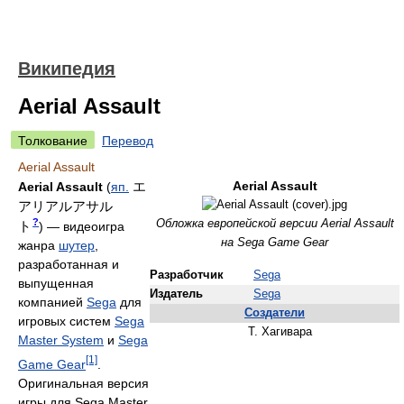
Википедия
Aerial Assault
Толкование
Перевод
Aerial Assault
エ
Aerial Assault
Aerial Assault
(
яп.
アリアルアサル
?
Обложка европейской версии Aerial Assault
ト
)
— видеоигра
на Sega Game Gear
жанра
шутер
,
разработанная и
Разработчик
Sega
выпущенная
Издатель
Sega
компанией
Sega
для
Создатели
игровых систем
Sega
Т. Хагивара
Master System
и
Sega
[1]
Game Gear
.
Оригинальная версия
игры для Sega Master