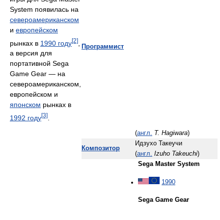
System появилась на
североамериканском
и
европейском
[2]
рынках в
1990 году
,
Программист
а версия для
портативной Sega
Game Gear — на
североамериканском,
европейском и
японском
рынках в
[3]
1992 году
.
(
англ.
T. Hagiwara
)
Идзухо Такеучи
Композитор
(
англ.
Izuho Takeuchi
)
Sega Master System
1990
Sega Game Gear