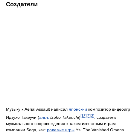
Создатели
Музыку к Aerial Assault написал
японский
композитор видеоигр
[13]
[2]
[3]
Идзухо Такеучи (
англ.
Izuho Takeuchi
)
, создатель
музыкального сопровождения к таким известным играм
компании Sega, как:
ролевые игры
Ys: The Vanished Omens