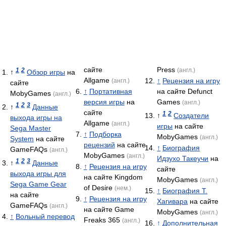
сайте
Press
1
2
(англ.)
↑
Обзор игры
на
Allgame
↑
Рецензия на игру
(англ.)
сайте
↑
Портативная
на сайте Defunct
MobyGames
(англ.)
версия игры
на
Games
(англ.)
1
2
3
↑
Данные
сайте
1
2
↑
Создатели
выхода игры на
Allgame
(англ.)
игры
на сайте
Sega Master
↑
Подборка
MobyGames
(англ.)
System
на сайте
рецензий
на сайте
↑
Биография
GameFAQs
(англ.)
MobyGames
(англ.)
Идзухо Такеучи
на
1
2
3
↑
Данные
↑
Рецензия на игру
сайте
выхода игры для
на сайте Kingdom
MobyGames
(англ.)
Sega Game Gear
of Desire
(нем.)
↑
Биография Т.
на сайте
↑
Рецензия на игру
Хагивара
на сайте
GameFAQs
(англ.)
на сайте Game
MobyGames
(англ.)
↑
Вольный перевод
Freaks 365
(англ.)
↑
Дополнительная