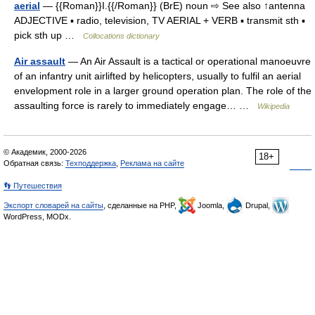
aerial
— {{Roman}}I.{{/Roman}} (BrE) noun ⇨ See also ↑antenna
ADJECTIVE ▪ radio, television, TV AERIAL + VERB ▪ transmit sth ▪
pick sth up …
Collocations dictionary
Air assault
— An Air Assault is a tactical or operational manoeuvre
of an infantry unit airlifted by helicopters, usually to fulfil an aerial
envelopment role in a larger ground operation plan. The role of the
assaulting force is rarely to immediately engage… …
Wikipedia
© Академик, 2000-2026
18+
Обратная связь:
Техподдержка
,
Реклама на сайте
👣 Путешествия
Экспорт словарей на сайты
, сделанные на PHP,
Joomla,
Drupal,
WordPress, MODx.