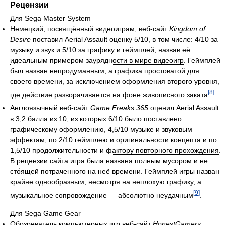
Рецензии
Для Sega Master System
Немецкий, посвящённый видеоиграм, веб-сайт
Kingdom of
Desire
поставил Aerial Assault оценку 5/10, в том числе: 4/10 за
музыку и звук и 5/10 за графику и геймплей, назвав её
идеальным примером заурядности в мире видеоигр
. Геймплей
был назван непродуманным, а графика простоватой для
своего времени, за исключением оформления второго уровня,
[8]
где действие разворачивается на фоне живописного заката
.
Англоязычный веб-сайт
Game Freaks 365
оценил Aerial Assault
в 3,2 балла из 10, из которых 6/10 было поставлено
графическому оформлению, 4,5/10 музыке и звуковым
эффектам, по 2/10 геймплею и оригинальности концепта и по
1,5/10 продолжительности и
фактору повторного прохождения
.
В рецензии сайта игра была названа полным мусором и не
сто́ящей потраченного на неё времени. Геймплей игры назван
крайне однообразным, несмотря на неплохую графику, а
[9]
музыкальное сопровождение — абсолютно неудачным
.
Для Sega Game Gear
Обозреватель компьютерных игр веб-сайт
HonestGamers