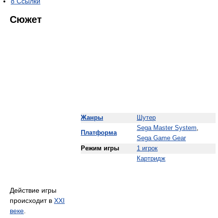
8
Ссылки
Сюжет
Жанры
Шутер
Sega Master System
,
Платформа
Sega Game Gear
Режим игры
1 игрок
Картридж
Действие игры
происходит в
XXI
веке
.