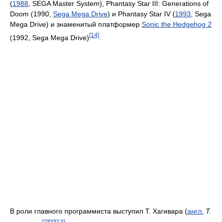
(
1988
, SEGA Master System), Phantasy Star III: Generations of
Doom (1990,
Sega Mega Drive
) и Phantasy Star IV (
1993
, Sega
Mega Drive) и знаменитый платформер
Sonic the Hedgehog 2
[14]
(1992, Sega Mega Drive)
.
В роли главного программиста выступил Т. Хагивара (
англ.
T.
[2]
[3]
[13]