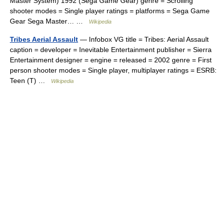
Master System) 1992 (Sega Game Gear) genre = Scrolling
shooter modes = Single player ratings = platforms = Sega Game
Gear Sega Master… …
Wikipedia
Tribes Aerial Assault
— Infobox VG title = Tribes: Aerial Assault
caption = developer = Inevitable Entertainment publisher = Sierra
Entertainment designer = engine = released = 2002 genre = First
person shooter modes = Single player, multiplayer ratings = ESRB:
Teen (T) …
Wikipedia