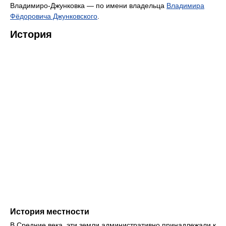
Владимиро-Джунковка — по имени владельца
Владимира
Фёдоровича Джунковского
.
История
История местности
В Средние века, эти земли административно принадлежали к