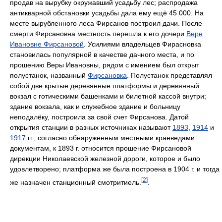
продав на вырубку окружавший усадьбу лес; распродажа
антикварной обстановки усадьбы дала ему ещё 45 000. На
месте вырубленного леса Фирсанов построил дачи. После
смерти Фирсановна местность перешла к его дочери
Вере
Ивановне Фирсановой
. Усилиями владельцев Фирасновка
становилась популярной в качестве дачного места, и по
прошению Веры Ивановны, рядом с имением был открыт
полустанок, названный
Фирсановка
. Полустанок представлял
собой две крытые деревянные платформы и деревянный
вокзал с готическими башенками и билетной кассой внутри;
здание вокзала, как и служебное здание и больницу
неподалёку, построила за свой счет Фирсанова. Датой
открытия станции в разных источниках называют
1893
,
1914
и
1917
гг.; согласно обнаруженным местными краеведами
документам, к 1893 г. относится прошение Фирсановой
дирекции Николаевской железной дороги, которое и было
удовлетворено; платформа же была построена в 1904 г. и тогда
[2]
же назначен станционный смотритиель.
.