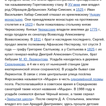
так называемому Горетовскому стану. В
XV веке
ими владел
род Образцов-Добрынских Хабар-Симских; в
1525
г. Иван
Васильевич Хабар-Симский отказал их кремлевскому
Чудову
монастырю
. Они принадлежали монастырю на протяжении
столетия и в
1623
г. были пожалованы стольнику князю
Черкасскому. Князья
Черкасские
владели землями до
1775
г.,
когда продали их сенатору Всеволоду Алексеевичу
Всеволожскому. В
1811
г. брат и наследник последнего, Сергей,
продал землю полковнику Афанасию Нестерову, тот спустя 3
года — графу Григорию Салтыкову, а у Салтыкова в
1825
г. их
купил генерал-майор Дмитрий Алексеевич Столыпин, брат
бабушки
М. Ю. Лермонтова
. Усадьба находилась в деревне
Середниково
, в 4 км к югу от нынешней станции (дом
екатерининской эпохи сохранился). В усадьбе бывал сам
Лермонтов. В связи с этим центральная улица посёлка
Фирсановка называется «Мцыри» в честь
одноимённой поэмы
поэта. Располагавшийся в советское время в Середниково
санаторий также носил название «Мцыри». В 1988 году в
усадьбе снимался фильм Чёрный монах, а также сериал
«
Закрытая школа
». После смерти Д. А. Столыпина, землями
владел его сын Аркадий Дмитриевич; здесь прошли детские