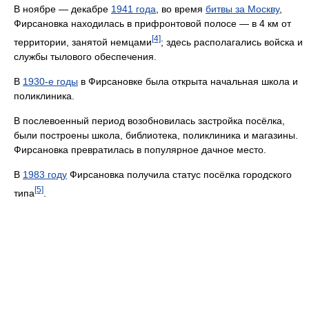
В ноябре — декабре
1941 года
, во время
битвы за Москву
,
Фирсановка находилась в прифронтовой полосе — в 4 км от
[4]
территории, занятой немцами
; здесь располагались войска и
службы тылового обеспечения.
В
1930-е годы
в Фирсановке была открыта начальная школа и
поликлиника.
В послевоенный период возобновилась застройка посёлка,
были построены школа, библиотека, поликлиника и магазины.
Фирсановка превратилась в популярное дачное место.
В
1983 году
Фирсановка получила статус посёлка городского
[5]
типа
.