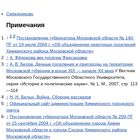
Середниково
Примечания
1
2
↑
Постановление губернатора Московской области № 140-
ПГ от 19 июля 2004 г. «Об объединении некоторых поселений
Химкинского района Московской области»
↑
А. Фёдорова век посёлка Фирсановка
↑
А. В. Белов. Дачные поселения и пригороды на территории
Московской губернии в конце XIX — начале XX века
// Вестник
Московского Государственного Областного Университета,
серия «История и политические науки», № 1, М., 2007, стр. 113
—114
↑
Н. Н. Белых. Война. Сборник рассказов
↑
Официальный сайт администрации Химкинского городского
округа
↑
Постановление губернатора Московской области № 209-ПГ
от 15 сентября 2004 г. «Об объединении города Химки
Московской области и города Сходни Химкинского района
Московской области»