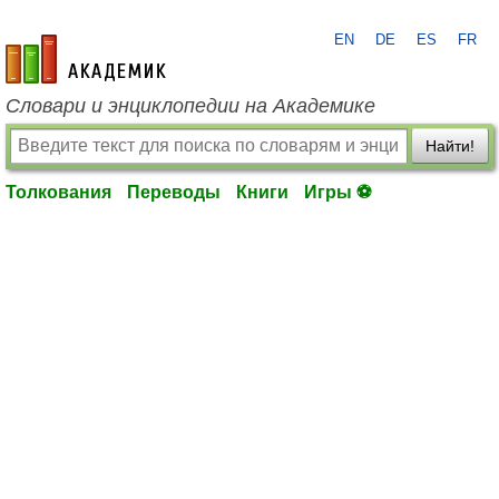
EN
DE
ES
FR
academic.ru
Словари и энциклопедии на Академике
Найти!
Толкования
Переводы
Книги
Игры ⚽