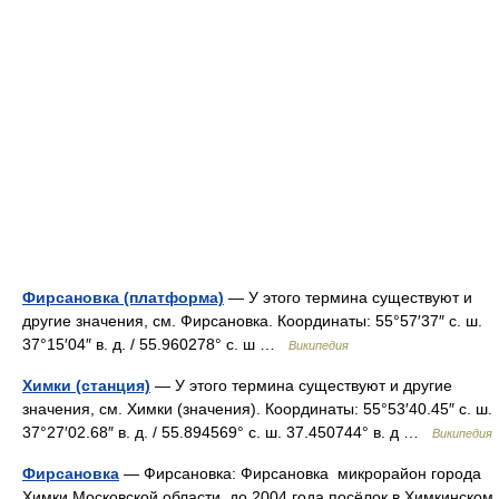
Фирсановка (платформа)
— У этого термина существуют и
другие значения, см. Фирсановка. Координаты: 55°57′37″ с. ш.
37°15′04″ в. д. / 55.960278° с. ш …
Википедия
Химки (станция)
— У этого термина существуют и другие
значения, см. Химки (значения). Координаты: 55°53′40.45″ с. ш.
37°27′02.68″ в. д. / 55.894569° с. ш. 37.450744° в. д …
Википедия
Фирсановка
— Фирсановка: Фирсановка микрорайон города
Химки Московской области, до 2004 года посёлок в Химкинском