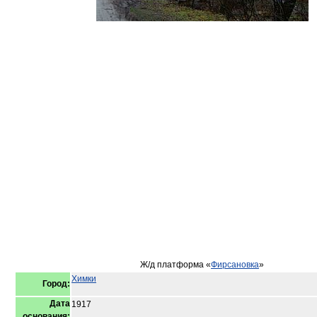
Ж/д платформа «
Фирсановка
»
Химки
Город:
Дата
1917
основания: