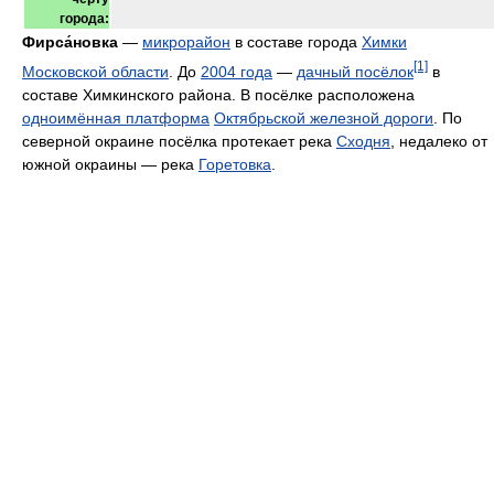
города:
Фирса́новка
—
микрорайон
в составе города
Химки
[1]
Московской области
. До
2004 года
—
дачный посёлок
в
составе Химкинского района. В посёлке расположена
одноимённая платформа
Октябрьской железной дороги
. По
северной окраине посёлка протекает река
Сходня
, недалеко от
южной окраины — река
Горетовка
.