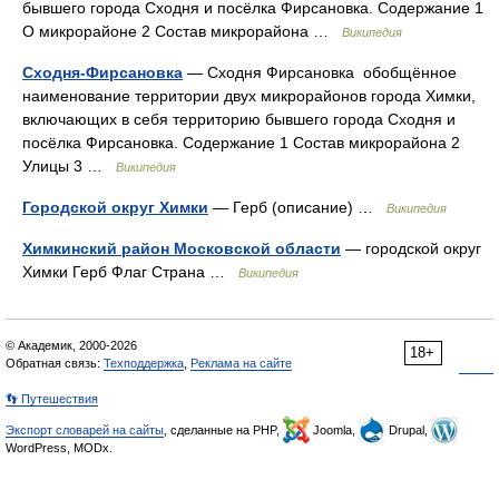
бывшего города Сходня и посёлка Фирсановка. Содержание 1
О микрорайоне 2 Состав микрорайона …
Википедия
Сходня-Фирсановка
— Сходня Фирсановка обобщённое
наименование территории двух микрорайонов города Химки,
включающих в себя территорию бывшего города Сходня и
посёлка Фирсановка. Содержание 1 Состав микрорайона 2
Улицы 3 …
Википедия
Городской округ Химки
— Герб (описание) …
Википедия
Химкинский район Московской области
— городской округ
Химки Герб Флаг Страна …
Википедия
© Академик, 2000-2026
18+
Обратная связь:
Техподдержка
,
Реклама на сайте
👣 Путешествия
Экспорт словарей на сайты
, сделанные на PHP,
Joomla,
Drupal,
WordPress, MODx.