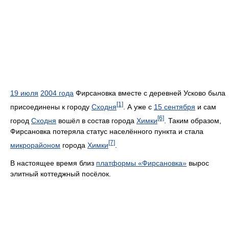
19 июля
2004 года
Фирсановка вместе с деревней Усково была
[1]
присоединены к городу
Сходня
. А уже с
15 сентября
и сам
[6]
город
Сходня
вошёл в состав города
Химки
. Таким образом,
Фирсановка потеряла статус населённого пункта и стала
[7]
микрорайоном
города
Химки
.
В настоящее время близ
платформы «Фирсановка»
вырос
элитный коттеджный посёлок.