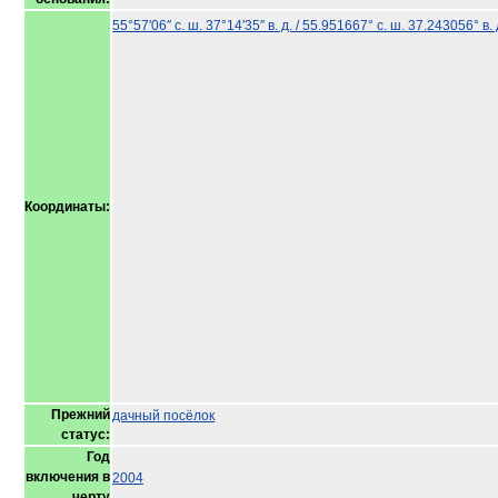
55°57′06″ с. ш.
37°14′35″ в. д.
/
55.951667° с. ш.
37.243056° в. 
Координаты:
Прежний
дачный посёлок
статус:
Год
включения в
2004
черту