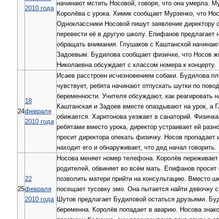
начинают мстить Носовой, говоря, что она умерла. М
2010 года
Королёва с урока. Химик сообщает Мурзенко, что Нос
Одноклассники Носовой пишут заявление директору 
перевести её в другую школу. Епифанов предлагает н
обращать внимания. Глушаков с Каштанской начинаю
Задоевым. Будилова сообщает физичке, что Носов ж
Николаевна обсуждает с классом номера к концерту.
Исаев расстроен исчезновением собаки. Будилова пл
чувствует, ребята начинают отпускать шутки по повод
беременности. Учителя обсуждают, как реагировать н
18
Каштанская и Задоев вместе опаздывают на урок, а 
24
февраля
обижается. Харитонова уезжает в санаторий. Физичка
2010 года
ребятами вместо урока, директор устраивает ей разн
просит директора опекать физичку. Носов пропадает 
находит его и обнаруживает, что дед начал говорить.
Носова меняет номер телефона. Королёв переживает 
родителей, обвиняет во всём мать. Епифанов просит
22
позволить матери прийти на консультацию. Вместо ш
25
февраля
посещает тусовку эмо. Она пытается найти девочку с 
2010 года
Шутов предлагает Будиловой остаться друзьями. Буд
беременна. Королёв попадает в аварию. Носова знак