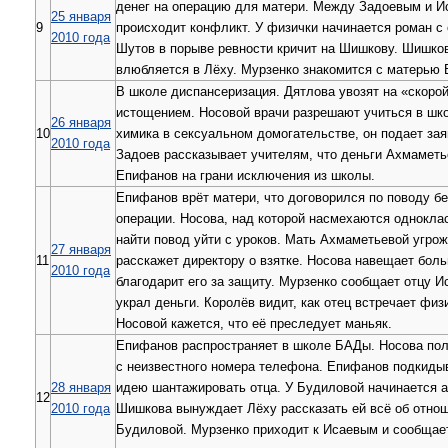
денег на операцию для матери. Между Задоевым и И
25 января
9
происходит конфликт. У физички начинается роман с
2010 года
Шутов в порыве ревности кричит на Шишкову. Шишко
влюбляется в Лёху. Мурзенко знакомится с матерью
В школе диспансеризация. Дятлова увозят на «скоро
истощением. Носовой врачи разрешают учиться в шко
26 января
10
химика в сексуальном домогательстве, он подает зая
2010 года
Задоев рассказывает учителям, что деньги Ахмаметь
Епифанов на грани исключения из школы.
Епифанов врёт матери, что договорился по поводу б
операции. Носова, над которой насмехаются однокла
найти повод уйти с уроков. Мать Ахмаметьевой угрож
27 января
11
расскажет директору о взятке. Носова навещает боль
2010 года
благодарит его за защиту. Мурзенко сообщает отцу Ис
украл деньги. Королёв видит, как отец встречает физ
Носовой кажется, что её преследует маньяк.
Епифанов распространяет в школе БАДы. Носова по
с неизвестного номера телефона. Епифанов подкиды
28 января
идею шантажировать отца. У Будиловой начинается 
12
2010 года
Шишкова вынуждает Лёху рассказать ей всё об отно
Будиловой. Мурзенко приходит к Исаевым и сообщает