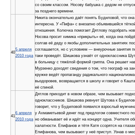
со своим классом. Носову бабушка с дедом не отпуск
за позднего времени.
Никита окончательно даёт понять Будиловой, что он
интересна. У «Пифа» с внезапно объявившейся тётко
отношения. Колючка помогает Дятлову подобрать но
Носова просит химика «прикрыть» её, когда она пойдё
солгав её деду о якобы дополнительных занятиях пос
5 апреля
соглашается, но с условием — внеурочные занятия по
40
2010 года
таки проведёт. Шишкова узнаёт от одноклассника Шут
в больницу с тяжёлой формой гриппа. Она решает нав
Мурзенко доходят сведения о том, что географ на за
кружке ведёт пропаганду радикального национализма
выздоровев, возвращается в школу и говорит о Кашта
её спиной.
Дятлов приходит в новом образе, чем вызывает подк
одноклассников. Шишкова ревнует Шутова к Будилово
говорит, что у Будиловой появился взрослый мужчин
6 апреля
у Ахмаметьевой денег под предлогом совместного по
41
2010 года
но обманывает её и идёт на концерт одна. Учителя о
халатности. Епифанов и тётя Катя ссорятся на глаза
Епифанова, чем вызывают у неё приступ. Узнав о мес