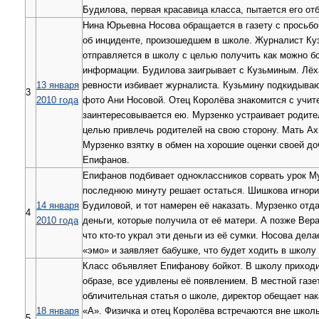
Будилова, первая красавица класса, пытается его отб
Нина Юрьевна Носова обращается в газету с просьбо
об инциденте, произошедшем в школе. Журналист Ку
отправляется в школу с целью получить как можно 
информации. Будилова заигрывает с Кузьминым. Лёх
13 января
ревности избивает журналиста. Кузьмину подкидываю
3
2010 года
фото Ани Носовой. Отец Королёва знакомится с учит
заинтересовывается ею. Мурзенко устраивает родите
целью привлечь родителей на свою сторону. Мать А
Мурзенко взятку в обмен на хорошие оценки своей до
Епифанов.
Епифанов подбивает одноклассников сорвать урок Му
последнюю минуту решает остаться. Шишкова игнори
14 января
Будиловой, и тот намерен её наказать. Мурзенко от
4
2010 года
деньги, которые получила от её матери. А позже Вер
что кто-то украл эти деньги из её сумки. Носова дела
«эмо» и заявляет бабушке, что будет ходить в школу 
Класс объявляет Епифанову бойкот. В школу приходи
образе, все удивлены её появлением. В местной газе
обличительная статья о школе, директор обещает нак
18 января
«А». Физичка и отец Королёва встречаются вне школ
5