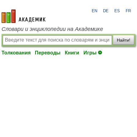
EN
DE
ES
FR
academic.ru
Словари и энциклопедии на Академике
Найти!
Толкования
Переводы
Книги
Игры ⚽