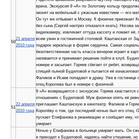
врача. Экскурсия 9 «А» по Золотому кольцу продолж
звонят на мобильный с ужасным известием — его мат
Он тут же отбывает в Москву. К физичке приезжает К
без сына (Сергей наотрез отказался ехать). Носова з
видеокамеру, извлекает оттуда кассету и ломает её, 
21 апреля
всем ужин в гостиничной столовой. Каштанская от За
50
2010 года
подарок зеркальце в форме сердечка. Самая социал
безответственная часть класса вечером играет в карт
напивается и принимает решение пойти в клуб. Будил
номере и засыпает. Горяев сбегает от ребят, возвращ
спящей пьяной Будиловой и пытается её изнасиловат
Фаликов и Исаев попадают в драку. Уже в гостинице о
отец Королева был в номере с физичкой.
9 «А» возвращается с экскурсии. Горяев хвастается 
отношениях с Будиловой. Муж физички опять её ревн
22 апреля
приглашает Каштанскую в кинотеатр. Фаликов и Горя
51
2010 года
Королёву о том, где последней ночью был его отец. 
пускает Епифанова в реанимацию и сообщает ему, чт
умирает.
Ночью у Епифанова в больнице умирает мать. Он сжи
и приходит к Будиловой, надеясь найти утешение, но 