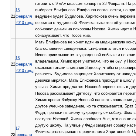
готовить с 9 «А» классом концерт к 23 Февраля. На 
15
выбирает Епифанова. Епифанов соглашается, но при 
21
февраля
ведущей будет Будилова. Харитонова очень пережива
2010 года
ссорится с Будиловой. Физичка пытается её успокоит
собирают деньги на похороны Носова. Химик идет к 
обнаруживает, что Носов жив.
Мать Епифанова не хочет идти на медицинскую конс
благословения священника. Епифанов злится и ссори
Исаев привязывается к украденной собачке и не хоче
16
владельцам. Химик врёт учителям, что не был у Нос
22
февраля
оказывает знаки внимания Задоеву, чтобы спровоцир
2010 года
ревность. Будилова защищает Харитонову от нападо
девочки мирятся. Мать Епифанова приходит в школу
у сына. Химик предлагает Носовой перевестись в др
Носова рассказывает Дятлову, что собирается перейт
Химик просит бабушку Носовой написать заявление д
другое учебное заведение, но та отказывается. Брат
Федя, приносит в школу «украденную» собаку. Школ
поступок Носовой. Химик сообщает Ане, что она не с
другую школу. На улице у Феди забирает собаку наст
17
Физичка разговаривает с родителями Харитоновой. О
23
февраля