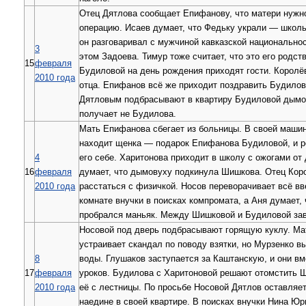
Отец Дятлова сообщает Епифанову, что матери нужн
операцию. Исаев думает, что Федьку украли — школь
он разговаривал с мужчиной кавказской национальнос
3
этом Задоева. Тимур тоже считает, что это его родст
15
февраля
Будиловой на день рождения приходят гости. Королё
2010 года
отца. Епифанов всё же приходит поздравить Будилов
Дятловым подбрасывают в квартиру Будиловой дымов
получает не Будилова.
Мать Епифанова сбегает из больницы. В своей маши
находит щенка — подарок Епифанова Будиловой, и р
4
его себе. Харитонова приходит в школу с ожогами о
16
февраля
думает, что дымовуху подкинула Шишкова. Отец Кор
2010 года
расстаться с физичкой. Носов переворачивает всё вв
комнате внучки в поисках компромата, а Аня думает, 
пробрался маньяк. Между Шишковой и Будиловой зав
Носовой под дверь подбрасывают горящую куклу. Ма
устраивает скандал по поводу взятки, но Мурзенко в
8
воды. Глушаков заступается за Каштанскую, и они вм
17
февраля
уроков. Будилова с Харитоновой решают отомстить 
2010 года
её с лестницы. По просьбе Носовой Дятлов оставляе
наедине в своей квартире. В поисках внучки Нина Юр