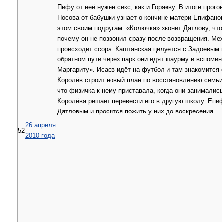
Пифу от неё нужен секс, как и Горяеву. В итоге прог
Носова от бабушки узнает о кончине матери Епифано
этом своим подругам. «Колючка» звонит Дятлову, что
почему он не позвонил сразу после возвращения. Ме
происходит ссора. Каштанская целуется с Задоевым 
обратном пути через парк они едят шаурму и вспоми
Маргариту». Исаев идёт на футбол и там знакомится
Королёв строит новый план по восстановлению семьи
что физичка к нему приставала, когда они занималис
Королёва решает перевести его в другую школу. Епи
Дятловым и просится пожить у них до воскресения.
26 апреля
52
2010 года