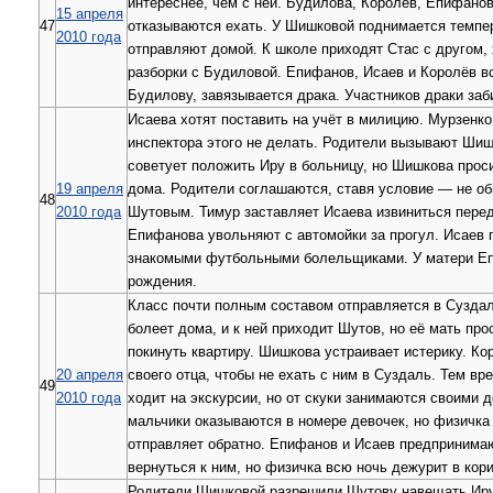
интереснее, чем с ней. Будилова, Королёв, Епифано
15 апреля
47
отказываются ехать. У Шишковой поднимается темпер
2010 года
отправляют домой. К школе приходят Стас с другом, 
разборки с Будиловой. Епифанов, Исаев и Королёв в
Будилову, завязывается драка. Участников драки заб
Исаева хотят поставить на учёт в милицию. Мурзенко
инспектора этого не делать. Родители вызывают Шиш
советует положить Иру в больницу, но Шишкова проси
19 апреля
дома. Родители соглашаются, ставя условие — не о
48
2010 года
Шутовым. Тимур заставляет Исаева извиниться перед
Епифанова увольняют с автомойки за прогул. Исаев 
знакомыми футбольными болельщиками. У матери Е
рождения.
Класс почти полным составом отправляется в Сузда
болеет дома, и к ней приходит Шутов, но её мать пр
покинуть квартиру. Шишкова устраивает истерику. Ко
20 апреля
своего отца, чтобы не ехать с ним в Суздаль. Тем вр
49
2010 года
ходит на экскурсии, но от скуки занимаются своими 
мальчики оказываются в номере девочек, но физичка 
отправляет обратно. Епифанов и Исаев предпринима
вернуться к ним, но физичка всю ночь дежурит в кор
Родители Шишковой разрешили Шутову навещать Иру