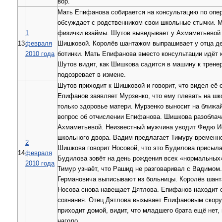
вор.
Мать Епифанова собирается на консультацию по опе
обсуждает с родственником свои школьные стычки. М
1
физички взаймы. Шутов выведывает у Ахмаметьевой 
13
февраля
Шишковой. Королёв шантажом выпрашивает у отца де
2010 года
ботинки. Мать Епифанова вместо консультации идёт 
Шутов видит, как Шишкова садится в машину к тренер
подозревает в измене.
Шутов приходит к Шишковой и говорит, что видел её 
Епифанов заявляет Мурзенко, что ему плевать на шко
только здоровье матери. Мурзенко выносит на ближа
вопрос об отчислении Епифанова. Шишкова разоблач
Ахмаметьевой. Неизвестный мужчина уводит Федю И
школьного двора. Вадим предлагает Тимуру временн
2
Шишкова говорит Носовой, что это Будилова присыла
14
февраля
Будилова зовёт на день рождения всех «нормальных
2010 года
Тимур узнаёт, что Рашид не разговаривал с Вадимом
Германовича выписывают из больницы. Королёв шант
Носова снова навещает Дятлова. Епифанов находит 
сознания. Отец Дятлова вызывает Епифановым скору
приходит домой, видит, что младшего брата ещё нет,
наголо.