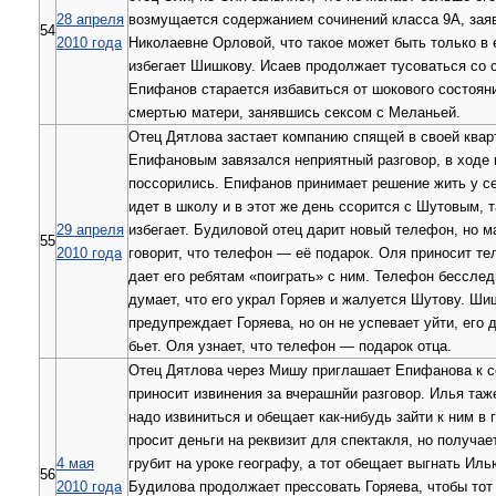
28 апреля
возмущается содержанием сочинений класса 9А, зая
54
2010 года
Николаевне Орловой, что такое может быть только в 
избегает Шишкову. Исаев продолжает тусоваться со 
Епифанов старается избавиться от шокового состояни
смертью матери, занявшись сексом с Меланьей.
Отец Дятлова застает компанию спящей в своей квар
Епифановым завязался неприятный разговор, в ходе 
поссорились. Епифанов принимает решение жить у с
идет в школу и в этот же день ссорится с Шутовым, т
29 апреля
избегает. Будиловой отец дарит новый телефон, но м
55
2010 года
говорит, что телефон — её подарок. Оля приносит те
дает его ребятам «поиграть» с ним. Телефон бесслед
думает, что его украл Горяев и жалуется Шутову. Ши
предупреждает Горяева, но он не успевает уйти, его 
бьет. Оля узнает, что телефон — подарок отца.
Отец Дятлова через Мишу приглашает Епифанова к с
приносит извинения за вчерашнйи разговор. Илья таже
надо извиниться и обещает как-нибудь зайти к ним в 
просит деньги на реквизит для спектакля, но получае
4 мая
грубит на уроке географу, а тот обещает выгнать Иль
56
2010 года
Будилова продолжает прессовать Горяева, чтобы тот