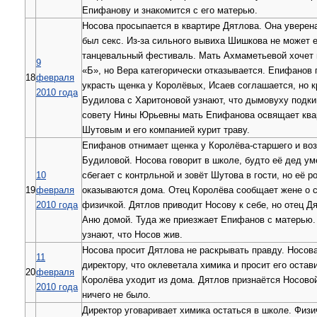
Епифанову и знакомится с его матерью.
Носова просыпается в квартире Дятлова. Она уверена
был секс. Из-за сильного вывиха Шишкова не может е
танцевальный фестиваль. Мать Ахмаметьевой хочет 
9
«Б», но Вера категорически отказывается. Епифанов 
18
февраля
украсть щенка у Королёвых, Исаев соглашается, но кр
2010 года
Будилова с Харитоновой узнают, что дымовуху подки
совету Нины Юрьевны мать Епифанова освящает ква
Шутовым и его компанией курит траву.
Епифанов отнимает щенка у Королёва-старшего и во
Будиловой. Носова говорит в школе, будто её дед у
10
сбегает с контрльной и зовёт Шутова в гости, но её р
19
февраля
оказываются дома. Отец Королёва сообщает жене о 
2010 года
физичкой. Дятлов приводит Носову к себе, но отец Д
Аню домой. Туда же приезжает Епифанов с матерью.
узнают, что Носов жив.
Носова просит Дятлова не раскрывать правду. Носов
11
директору, что оклеветала химика и просит его остав
20
февраля
Королёва уходит из дома. Дятлов признаётся Носово
2010 года
ничего не было.
Директор уговаривает химика остаться в школе. Физи