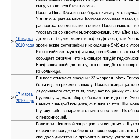
сыну, что не вернётся в семью.
Носов и Нина Юрьевна сообщают химику, что внучка 
Химик обещает её найти. Королёв сообщает матери, 
распоряжаться деньгами в семье. Носова вместо шк
тусоваться со своими эмо-подружками, случайно заб
16 марта
Дятлова. В сумке лежит телефон Дятлова, там Аня н
29
2010 года
эротические фотографии и исходящие SMS-ки с угроз
Кто-то избивает мужа физички, она обвиняет в этом 
сообщает физичке, что на концерт придёт педкомисс
Епифанова сообщает сыну, что не придёт на концерт
из больницы.
В школе отмечают праздник 23 Февраля. Мать Епифа
больницы и приходит в школу. Носова возвращается 
двухдневного отсутствия, получает пощёчину от бабк
17 марта
30
Будилову сделать аборт, обещает найти деньги. Учен
2010 года
меняют сценарий концерта, физичка злится. Шишкова
Шутову себя, запирается с ним в спортзале. Их обна
с педкомиссией.
Родители Шишковой запрещают ей общаться с Шутов
в срочном порядке собирается прооперировать мать
скандала директор не приходит в школу, учителя в д