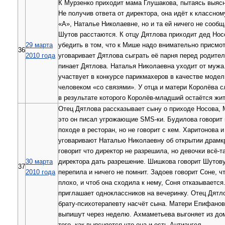
К Мурзенко приходит мама Глушакова, пытаясь выясни
Не получив ответа от директора, она идёт к классно
«А», Наталье Николаевне, но и та ей ничего не сооб
Шутов расстаются. К отцу Дятлова приходит дед Нос
29 марта
убедить в том, что к Мише надо внимательно присмо
36
2010 года
уговаривает Дятлова сыграть её парня перед родите
пинает Дятлова. Наталья Николаевна уходит от мужа
участвует в конкурсе парикмахеров в качестве модел
человеком «со связями». У отца и матери Королёва с
в результате которого Королёв-младший остаётся жи
Отец Дятлова рассказывает сыну о приходе Носова, 
это он писал угрожающие SMS-ки. Будилова говорит
походе в ресторан, но не говорит с кем. Харитонова 
уговаривают Наталью Николаевну об открытии драмк
говорит что директор не разрешила, но девочки всё-т
30 марта
директора дать разрешение. Шишкова говорит Шутову
37
2010 года
перепила и ничего не помнит. Задоев говорит Соне, ч
плохо, и чтоб она сходила к нему, Соня отказываетс
приглашает одноклассников на вечеринку. Отец Дятл
брату-психотерапевту насчёт сына. Матери Епифанов
выпишут через неделю. Ахмаметьева выгоняет из дом
того, как выясняется что она и есть Антиангел.