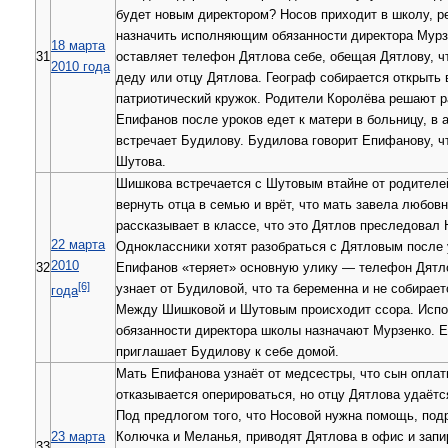
будет новым директором? Носов приходит в школу, р
назначить исполняющим обязанности директора Мурз
18 марта
31
оставляет телефон Дятлова себе, обещая Дятлову, чт
2010 года
деду или отцу Дятлова. Географ собирается открыть 
патриотический кружок. Родители Королёва решают р
Епифанов после уроков едет к матери в больницу, в 
встречает Будилову. Будилова говорит Епифанову, ч
Шутова.
Шишкова встречается с Шутовым втайне от родителе
вернуть отца в семью и врёт, что мать завела любов
рассказывает в классе, что это Дятлов преследовал 
22 марта
Одноклассники хотят разобраться с Дятловым после 
2010
32
Епифанов «теряет» основную улику — телефон Дятл
[6]
узнает от Будиловой, что та беременна и не собирает
года
Между Шишковой и Шутовым происходит ссора. Ис
обязанности директора школы назначают Мурзенко. 
приглашает Будилову к себе домой.
Мать Епифанова узнаёт от медсестры, что сын оплат
отказывается оперироваться, но отцу Дятлова удаётс
Под предлогом того, что Носовой нужна помощь, под
23 марта
Колючка и Меланья, приводят Дятлова в офис и запи
33