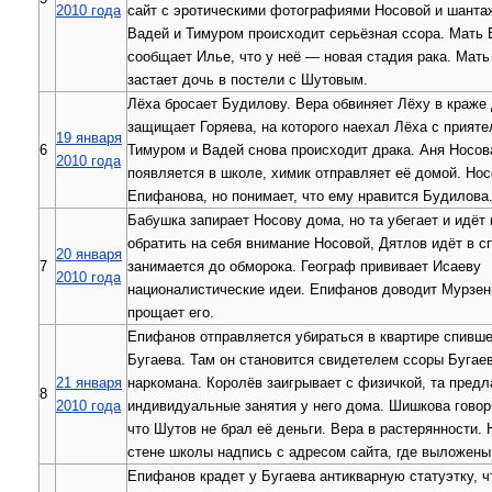
2010 года
сайт с эротическими фотографиями Носовой и шанта
Вадей и Тимуром происходит серьёзная ссора. Мать
сообщает Илье, что у неё — новая стадия рака. Мат
застает дочь в постели с Шутовым.
Лёха бросает Будилову. Вера обвиняет Лёху в краже
защищает Горяева, на которого наехал Лёха с прият
19 января
6
Тимуром и Вадей снова происходит драка. Аня Носов
2010 года
появляется в школе, химик отправляет её домой. Но
Епифанова, но понимает, что ему нравится Будилова
Бабушка запирает Носову дома, но та убегает и идёт
обратить на себя внимание Носовой, Дятлов идёт в с
20 января
7
занимается до обморока. Географ прививает Исаеву
2010 года
националистические идеи. Епифанов доводит Мурзенк
прощает его.
Епифанов отправляется убираться в квартире спивш
Бугаева. Там он становится свидетелем ссоры Бугаев
21 января
наркомана. Королёв заигрывает с физичкой, та предл
8
2010 года
индивидуальные занятия у него дома. Шишкова гово
что Шутов не брал её деньги. Вера в растерянности. 
стене школы надпись с адресом сайта, где выложены
Епифанов крадет у Бугаева антикварную статуэтку, ч