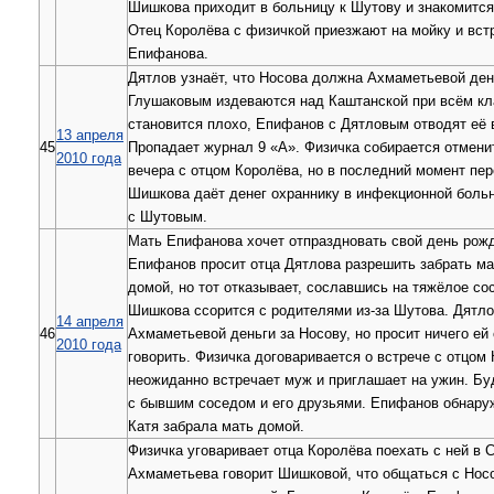
Шишкова приходит в больницу к Шутову и знакомится
Отец Королёва с физичкой приезжают на мойку и вст
Епифанова.
Дятлов узнаёт, что Носова должна Ахмаметьевой дене
Глушаковым издеваются над Каштанской при всём кл
становится плохо, Епифанов с Дятловым отводят её 
13 апреля
45
Пропадает журнал 9 «А». Физичка собирается отмени
2010 года
вечера с отцом Королёва, но в последний момент пе
Шишкова даёт денег охраннику в инфекционной больн
с Шутовым.
Мать Епифанова хочет отпраздновать свой день рож
Епифанов просит отца Дятлова разрешить забрать ма
домой, но тот отказывает, сославшись на тяжёлое со
Шишкова ссорится с родителями из-за Шутова. Дятло
14 апреля
46
Ахмаметьевой деньги за Носову, но просит ничего ей 
2010 года
говорить. Физичка договаривается о встрече с отцом 
неожиданно встречает муж и приглашает на ужин. Бу
c бывшим соседом и его друзьями. Епифанов обнаруж
Катя забрала мать домой.
Физичка уговаривает отца Королёва поехать с ней в 
Ахмаметьева говорит Шишковой, что общаться с Нос