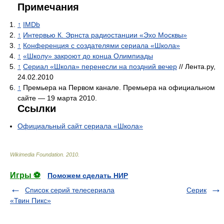
Примечания
↑
IMDb
↑
Интервью К. Эрнста радиостанции «Эхо Москвы»
↑
Конференция с создателями сериала «Школа»
↑
«Школу» закроют до конца Олимпиады
↑
Сериал «Школа» перенесли на поздний вечер
// Лента.ру,
24.02.2010
↑
Премьера на Первом канале. Премьера на официальном
сайте — 19 марта 2010.
Ссылки
Официальный сайт сериала «Школа»
Wikimedia Foundation
.
2010
.
Игры ⚽
Поможем сделать НИР
Список серий телесериала
Серик
«Твин Пикс»