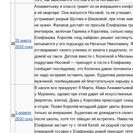
Ахмаметьеву в классе травят из-за вчерашнего конфл
в её квартире. Она жалуется Носовой, та её утешает
устраивает разрыв Шутова и Шишковой, при этом заме
не нужен. Фаликов достаёт по просьбе Епифанова тра
вчетвером, включая Горяева и Королёва, сильно нак
Епифанова. Королёв «под кайфом» решает заглянуть в
31 марта
38
натыкается у его подъезда на Наталью Николаевну. 
2010 года
отговаривает своего ученика от визита к родителю, о
домой на такси. Дятлов вместе с Колючкой и Мелань
подругами Носовой — приходят в гости к Епифанову.
сообщает последнему, что Колючка давно положила н
их надо на время оставить одних. Будилова развлека
мужчиной, пообещавшим ей блистательную карьеру 
В школе все празднуют 8 Марта. Мама Ахмаметьевой
у Мурзенко, однако при этом дарит ей искусственные
(вероятно, взятка). Дома у Королёва происходит ска
и отцом. Позже Королёв-младший дарит цветы физичк
1 апреля
только за вчерашнее. Будилова не дожидается своего
39
2010 года
после школы, хотя тот обещал её встретить. Навести
Епифанов застает ту с тётей Катей, её родной сестро
очередной тусовки у Епифанова домой приходит тётя,