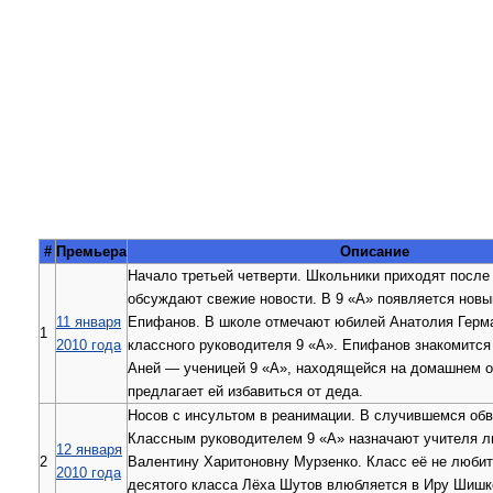
#
Премьера
Описание
Начало третьей четверти. Школьники приходят после 
обсуждают свежие новости. В 9 «А» появляется нов
11 января
Епифанов. В школе отмечают юбилей Анатолия Герм
1
2010 года
классного руководителя 9 «А». Епифанов знакомится
Аней — ученицей 9 «А», находящейся на домашнем об
предлагает ей избавиться от деда.
Носов с инсультом в реанимации. В случившемся об
Классным руководителем 9 «А» назначают учителя 
12 января
2
Валентину Харитоновну Мурзенко. Класс её не любит 
2010 года
десятого класса Лёха Шутов влюбляется в Иру Шишк