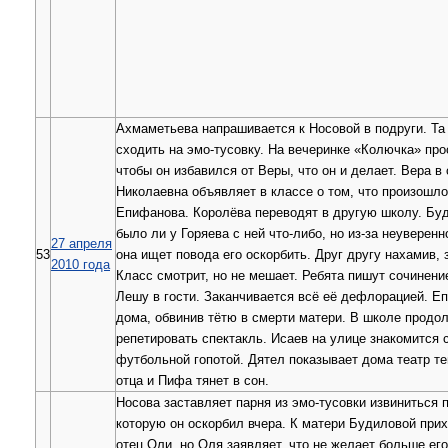
Ахмаметьева напрашивается к Носовой в подруги. Та
сходить на эмо-тусовку. На вечеринке «Колючка» прос
чтобы он избавился от Веры, что он и делает. Вера в
Николаевна объявляет в классе о том, что произошл
Епифанова. Королёва переводят в другую школу. Бу
было ли у Горяева с ней что-либо, но из-за неуверенн
27 апреля
53
она ищет повода его оскорбить. Друг другу нахамив, 
2010 года
Класс смотрит, но не мешает. Ребята пишут сочинени
Лешу в гости. Заканчивается всё её дефлорацией. Е
дома, обвинив тётю в смерти матери. В школе продо
репетировать спектакль. Исаев на улице знакомится с
футбольной гопотой. Дятел показывает дома театр тен
отца и Пифа тянет в сон.
Носова заставляет парня из эмо-тусовки извиниться 
которую он оскорбил вчера. К матери Будиловой при
отец Оли, но Оля заявляет, что не желает больше ег