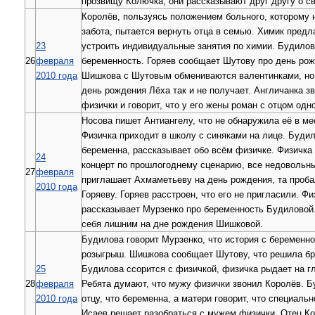
прозвищу Колючка, они рассказывают друг другу о св
Королёв, пользуясь положением больного, которому 
забота, пытается вернуть отца в семью. Химик предл
23
устроить индивидуальные занятия по химии. Будилов
26
февраля
беременность. Горяев сообщает Шутову про день ро
2010 года
Шишкова с Шутовым обмениваются валентинками, но
день рождения Лёха так и не получает. Англичанка з
физички и говорит, что у его жены роман с отцом одно
Носова пишет Антиангелу, что не обнаружила её в ме
Физичка приходит в школу с синяками на лице. Будил
беременна, рассказывает обо всём физичке. Физичка
24
концерт по прошлогоднему сценарию, все недовольн
27
февраля
приглашает Ахмаметьеву на день рождения, та проб
2010 года
Горяеву. Горяев расстроен, что его не пригласили. Фи
рассказывает Мурзенко про беременность Будиловой.
себя лишним на дне рождения Шишковой.
Будилова говорит Мурзенко, что история с беременн
розыгрыш. Шишкова сообщает Шутову, что решила бр
25
Будилова ссорится с физичкой, физичка рыдает на гл
28
февраля
Ребята думают, что мужу физички звонил Королёв. 
2010 года
отцу, что беременна, а матери говорит, что специальн
Исаев решает разобраться с мужем физички. Отец К