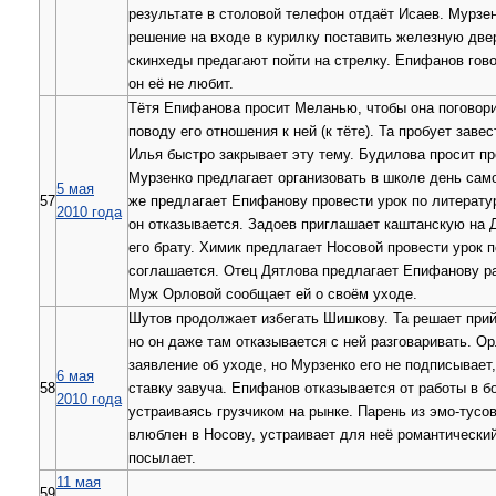
результате в столовой телефон отдаёт Исаев. Мурзе
решение на входе в курилку поставить железную две
скинхеды предагают пойти на стрелку. Епифанов гов
он её не любит.
Тётя Епифанова просит Меланью, чтобы она поговори
поводу его отношения к ней (к тёте). Та пробует завес
Илья быстро закрывает эту тему. Будилова просит пр
Мурзенко предлагает организовать в школе день сам
5 мая
57
же предлагает Епифанову провести урок по литератур
2010 года
он отказывается. Задоев приглашает каштанскую на 
его брату. Химик предлагает Носовой провести урок п
соглашается. Отец Дятлова предлагает Епифанову ра
Муж Орловой сообщает ей о своём уходе.
Шутов продолжает избегать Шишкову. Та решает прий
но он даже там отказывается с ней разговаривать. О
заявление об уходе, но Мурзенко его не подписывает
6 мая
58
ставку завуча. Епифанов отказывается от работы в б
2010 года
устраиваясь грузчиком на рынке. Парень из эмо-тусов
влюблен в Носову, устраивает для неё романтический
посылает.
11 мая
59