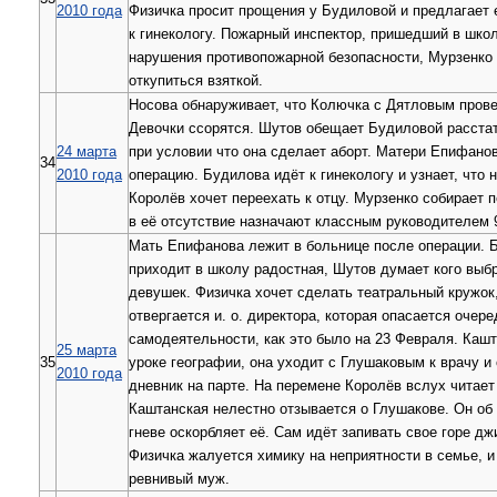
2010 года
Физичка просит прощения у Будиловой и предлагает 
к гинекологу. Пожарный инспектор, пришедший в школ
нарушения противопожарной безопасности, Мурзенко
откупиться взяткой.
Носова обнаруживает, что Колючка с Дятловым прове
Девочки ссорятся. Шутов обещает Будиловой расста
24 марта
при условии что она сделает аборт. Матери Епифано
34
2010 года
операцию. Будилова идёт к гинекологу и узнает, что 
Королёв хочет переехать к отцу. Мурзенко собирает 
в её отсутствие назначают классным руководителем 
Мать Епифанова лежит в больнице после операции. 
приходит в школу радостная, Шутов думает кого выбр
девушек. Физичка хочет сделать театральный кружок,
отвергается и. о. директора, которая опасается очер
самодеятельности, как это было на 23 Февраля. Кашт
25 марта
35
уроке географии, она уходит с Глушаковым к врачу и
2010 года
дневник на парте. На перемене Королёв вслух читает 
Каштанская нелестно отзывается о Глушакове. Он об 
гневе оскорбляет её. Сам идёт запивать свое горе дж
Физичка жалуется химику на неприятности в семье, и
ревнивый муж.