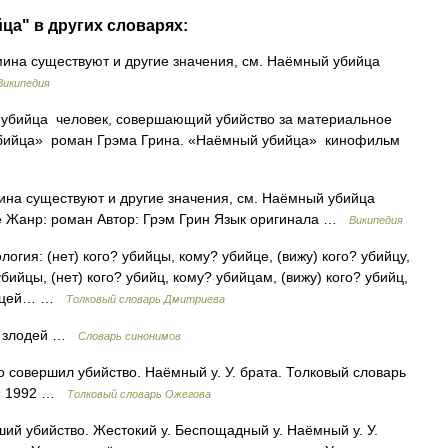
ца" в других словарях:
мина существуют и другие значения, см. Наёмный убийца
Википедия
бийца человек, совершающий убийство за материальное
 убийца» роман Грэма Грина. «Наёмный убийца» кинофильм
ина существуют и другие значения, см. Наёмный убийца
le Жанр: роман Автор: Грэм Грин Язык оригинала …
Википедия
логия: (нет) кого? убийцы, кому? убийце, (вижу) кого? убийцу,
бийцы, (нет) кого? убийц, кому? убийцам, (вижу) кого? убийц,
бийцей… …
Толковый словарь Дмитриева
р. злодей …
Словарь синонимов
о совершил убийство. Наёмный у. У. брата. Толковый словарь
49 1992 …
Толковый словарь Ожегова
ший убийство. Жестокий у. Беспощадный у. Наёмный у. У.