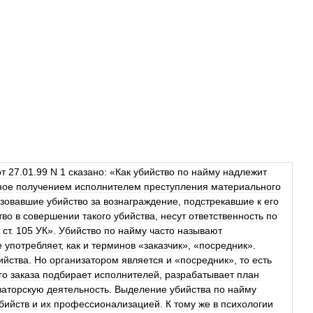
от
27
.
01
.
99
N
1
сказано:
«
Как
убийство
по
найму
надлежит
ное
получением
исполнителем
преступления
материального
изовавшие
убийство
за
вознаграждение
,
подстрекавшие
к
его
тво
в
совершении
такого
убийства
,
несут
ответственность
по
ст
.
105
УК
».
Убийство
по
найму
часто
называют
е
употребляет
,
как
и
терминов
«
заказчик
», «
посредник
».
ийства
.
Но
организатором
является
и
«
посредник
»,
то
есть
го
заказа
подбирает
исполнителей
,
разрабатывает
план
заторскую
деятельность
.
Выделение
убийства
по
найму
бийств
и
их
профессионализацией
.
К
тому
же
в
психологии