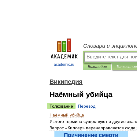
Словари и энциклоп
academic.ru
Википедия
Толкования
Википедия
Наёмный убийца
Толкование
Перевод
Наёмный
убийца
У
этого
термина
существуют
и
другие
знач
Запрос
«
Киллер
»
перенаправляется
сюда
Причинение
смерти