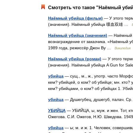
Смотреть что такое "Наёмный убий
Наёмный убийца (фильм)
— У этого тер
(значения). Наёмный убийца 喋血双雄 …
Наёмный убийца (значения)
— Наёмный у
вознаграждение от заказчика. «Наёмный
1989 года, режиссёр Джон Ву …
Википедия
Наёмный убийца (роман)
— У этого терм
(значения). Наёмный убийца A Gun for Sa
убийца
— сущ., м., ж., употр. часто Морфо
кем? убийцей, о ком? об убийце; мн. кто? у
кем? убийцами, о ком? об убийцах 1. У
убийца
— Душегубец, душегуб, палач. С
УБИЙЦА
— УБИЙЦА, ы, муж. и жен. Тот, кт
Ожегова. С.И. Ожегов, Н.Ю. Шведова. 19
убийца
— ы; м. и ж. 1. Человек, совершив