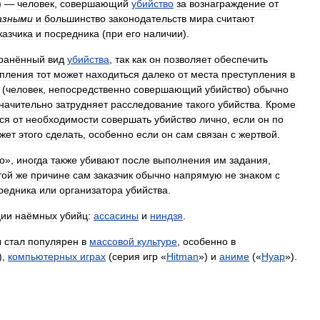
) —
человек
,
совершающий
убийство
за
вознаграждение
от
азными
и
большинство
законодательств
мира
считают
казчика
и
посредника
(
при
его
наличии
).
ранённый
вид
убийства
,
так
как
он
позволяет
обеспечить
упления
тот
может
находиться
далеко
от
места
преступления
в
(
человек
,
непосредственно
совершающий
убийство
)
обычно
начительно
затрудняет
расследование
такого
убийства
.
Кроме
ся
от
необходимости
совершать
убийство
лично
,
если
он
по
жет
этого
сделать
,
особенно
если
он
сам
связан
с
жертвой
.
о
»,
иногда
также
убивают
после
выполнения
им
задания
,
той
же
причине
сам
заказчик
обычно
напрямую
не
знаком
с
редника
или
организатора
убийства
.
ции
наёмных
убийц:
ассасины
и
ниндзя
.
ы
стал
популярен
в
массовой
культуре
,
особенно
в
),
компьютерных
играх
(
серия
игр
«
Hitman
»)
и
аниме
(«
Нуар
»).