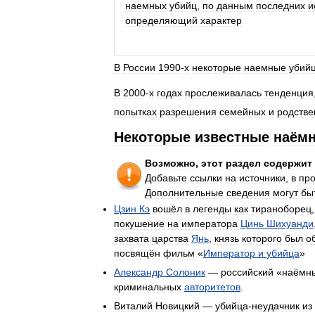
наемных
убийц
,
по
данным
последних
и
определяющий
характер
В
России
1990
-
х
некоторые
наемные
убий
В
2000
-
х
годах
прослеживалась
тенденция
попытках
разрешения
семейных
и
родств
Некоторые
известные
наём
Возможно
,
этот
раздел
содержит
Добавьте
ссылки
на
источники
,
в
пр
Дополнительные
сведения
могут
бы
Цзин
Кэ
вошёл
в
легенды
как
тираноборец
покушение
на
императора
Цинь
Шихуанди
захвата
царства
Янь
,
князь
которого
был
о
посвящён
фильм
«
Император
и
убийца
»
Александр
Солоник
—
российский
«
наёмн
криминальных
авторитетов
.
Виталий
Новицкий
—
убийца
-
неудачник
из