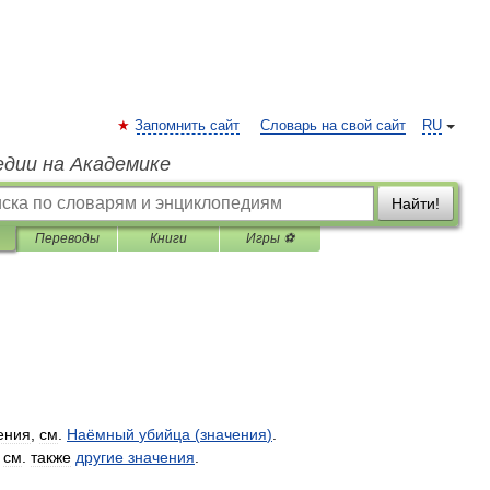
Запомнить сайт
Словарь на свой сайт
RU
едии на Академике
Найти!
Переводы
Книги
Игры ⚽
ения
,
см
.
Наёмный
убийца
(
значения
)
.
;
см
.
также
другие
значения
.