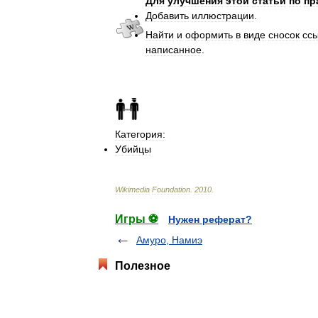
Для
улучшения
этой
статьи
по
пр
Добавить
иллюстрации
.
Найти
и
оформить
в
виде
сносок
сс
написанное
.
Категория:
Убийцы
Wikimedia
Foundation
.
2010
.
Игры ⚽
Нужен реферат?
Амуро, Намиэ
Полезное