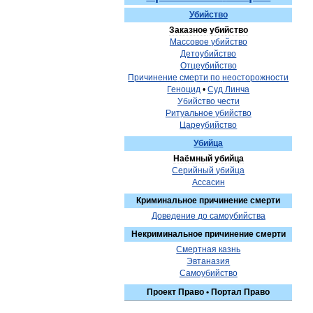
Убийство
Заказное
убийство
Массовое
убийство
Детоубийство
Отцеубийство
Причинение
смерти
по
неосторожности
Геноцид
•
Суд
Линча
Убийство
чести
Ритуальное
убийство
Цареубийство
Убийца
Наёмный
убийца
Серийный
убийца
Ассасин
Криминальное
причинение
смерти
Доведение
до
самоубийства
Некриминальное
причинение
смерти
Смертная
казнь
Эвтаназия
Самоубийство
Проект
Право
•
Портал
Право