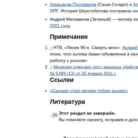
Александр
Пустовалов
(
Cаша
-
Солдат
)
и
Ал
ОПГ
.
История
Шерстобитова
послужила
сю
Андрей
Милованов
(
Зеленый
) —
киллер
из
2001
года
.
Примечания
↑
НТВ
, «
Лихие
90
-
е
.
Смерть
кино
»
:
Андрей
того
,
что
киллер
давал
объявление
в
га
работу
с
риском
»
↑
Милиция
отмечает
рост
заказных
убийст
№
5389
(
13
)
от
25
января
2011
г
.
Ссылки
«
Сколько
стоит
киллер
(
обзор
рынка
)»
Литература
Этот
раздел
не
завершён
.
Вы
поможете
проекту
,
исправив
и
доп