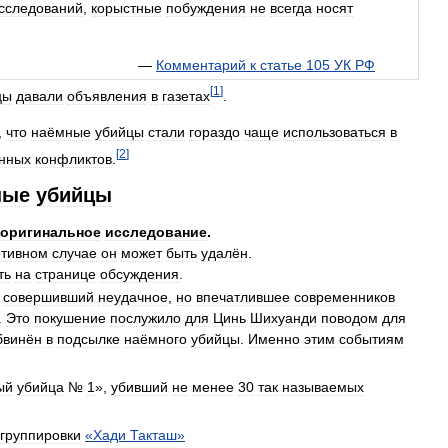
сследований
,
корыстные
побуждения
не
всегда
носят
—
Комментарий
к
статье
105
УК
РФ
[
1
]
цы
давали
объявления
в
газетах
.
,
что
наёмные
убийцы
стали
гораздо
чаще
использоваться
в
[
2
]
енных
конфликтов
.
ные
убийцы
оригинальное
исследование
.
отивном
случае
он
может
быть
удалён
.
ть
на
странице
обсуждения
.
,
совершивший
неудачное
,
но
впечатлившее
современников
.
Это
покушение
послужило
для
Цинь
Шихуанди
поводом
для
бвинён
в
подсылке
наёмного
убийцы
.
Именно
этим
событиям
ый
убийца
№
1
»,
убивший
не
менее
30
так
называемых
группировки
«
Хади
Такташ
»