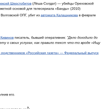
ексей
Шерстобитов
(
Лёша
-
Солдат
) —
убийцы
Ореховской
жетной
основой
для
телесериала
«
Банды
» (
2010
)
Волговской
ОПГ
,
убит
из
автомата
Калашникова
в
феврале
Кивинов
писатель
,
бывший
оперативник:
"
Дело
доходило
до
зету
о
своих
услугах
,
как
правило
текст
что
-
то
вроде
«
Ищу
в
родственников
«
Российская
газета
» —
Федеральный
выпуск
олнив
его
.
?