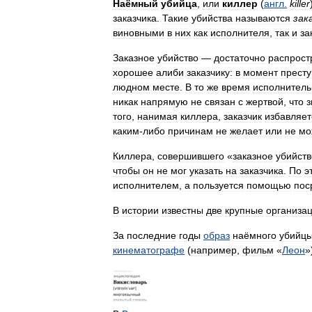
Наёмный
убийца
,
или
киллер
(
англ
.
killer
заказчика
.
Такие
убийства
называются
зак
виновными
в
них
как
исполнителя
,
так
и
за
Заказное
убийство
—
достаточно
распрост
хорошее
алиби
заказчику:
в
момент
прест
людном
месте
.
В
то
же
время
исполнитель
никак
напрямую
не
связан
с
жертвой
,
что
з
того
,
нанимая
киллера
,
заказчик
избавляет
каким
-
либо
причинам
не
желает
или
не
мо
Киллера
,
совершившего
«
заказное
убийств
чтобы
он
не
мог
указать
на
заказчика
.
По
э
исполнителем
,
а
пользуется
помощью
пос
В
истории
известны
две
крупные
организа
За
последние
годы
образ
наёмного
убийц
кинематографе
(
например
,
фильм
«
Леон
»