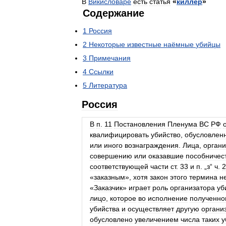
В
Викисловаре
есть
статья
«
киллер
»
Содержание
1
Россия
2
Некоторые
известные
наёмные
убийцы
3
Примечания
4
Ссылки
5
Литература
Россия
В
п
.
11
Постановления
Пленума
ВС
РФ
квалифицировать
убийство
,
обусловлен
или
иного
вознаграждения
.
Лица
,
орган
совершению
или
оказавшие
пособничес
соответствующей
части
ст
.
33
и
п
. „
з
“
ч
.
2
«
заказным
»,
хотя
закон
этого
термина
н
«
Заказчик
»
играет
роль
организатора
уб
лицо
,
которое
во
исполнение
полученно
убийства
и
осуществляет
другую
органи
обусловлено
увеличением
числа
таких
у