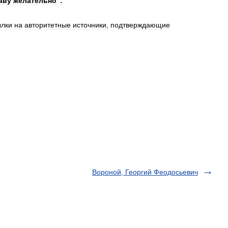
аву
желательно
:
ылки
на
авторитетные
источники
,
подтверждающие
Вороной, Георгий Феодосьевич