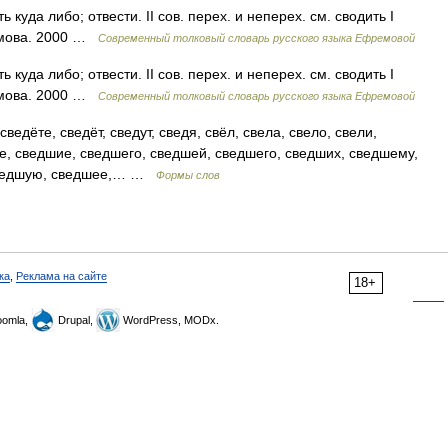
ь куда либо; отвести. II сов. перех. и неперех. см. сводить I
емова. 2000 …
Современный толковый словарь русского языка Ефремовой
ь куда либо; отвести. II сов. перех. и неперех. см. сводить I
емова. 2000 …
Современный толковый словарь русского языка Ефремовой
ведёте, сведёт, сведут, сведя, свёл, свела, свело, свели,
е, сведшие, сведшего, сведшей, сведшего, сведших, сведшему,
 сведшую, сведшее,… …
Формы слов
ка
,
Реклама на сайте
18+
omla,
Drupal,
WordPress, MODx.