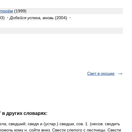
троём
(
1999
)
03
)
·
Добейся
успеха
,
вновь
(
2004
)
·
Свет в окошке
 в других словарях:
ла; сведший; сведя и (устар.) сведши, сов. 1. (несов. сводить
, помочь кому н. сойти вниз. Свести слепого с лестницы. Свести