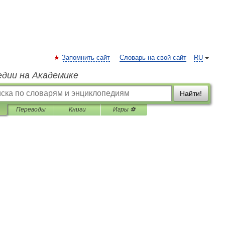
Запомнить сайт
Словарь на свой сайт
RU
едии на Академике
Найти!
Переводы
Книги
Игры ⚽