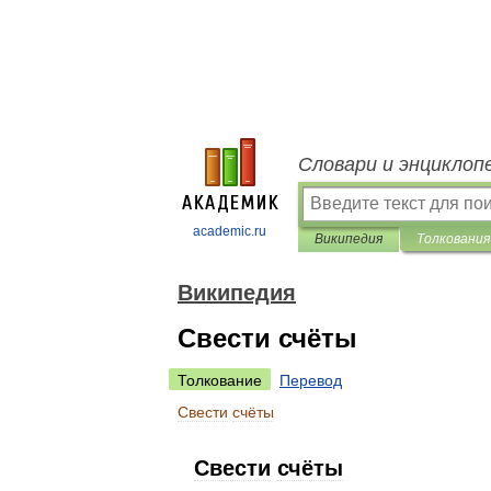
Словари и энциклоп
academic.ru
Википедия
Толкования
Википедия
Свести счёты
Толкование
Перевод
Свести
счёты
Свести
счёты