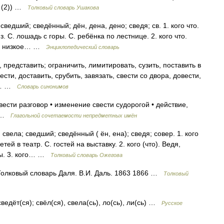
ть (2)) …
Толковый словарь Ушакова
сведший; сведённый; дён, дена, дено; сведя; св. 1. кого что.
з. С. лошадь с горы. С. ребёнка по лестнице. 2. кого что.
лее низкое… …
Энциклопедический словарь
 представить; ограничить, лимитировать, сузить, поставить в
ести, доставить, срубить, завязать, свести со двора, довести,
ь,… …
Словарь синонимов
ести разговор • изменение свести судорогой • действие,
е …
Глагольной сочетаемости непредметных имён
вела; сведший; сведённый ( ён, ена); сведя; совер. 1. кого
етей в театр. С. гостей на выставку. 2. кого (что). Ведя,
ицы. 3. кого… …
Толковый словарь Ожегова
Толковый словарь Даля. В.И. Даль. 1863 1866 …
Толковый
ведёт(ся); свёл(ся), свела(сь), ло(сь), ли(сь) …
Русское