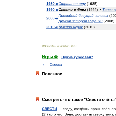
1980
-
е
Страшное
шоу
(
1985
)
1990
-
е
Свести
счёты
(
1992
)
·
Танго
в
Последний
бегущий
человек
(
20
2000
-
е
Другая
история
золушки
(
2008
)
2010
-
е
Лучший
игрок
(
2010
)
Wikimedia
Foundation
.
2010
.
Игры ⚽
Нужна курсовая?
Свесса
Полезное
Смотреть что такое "Свести счёты"
СВЕСТИ
— сведу, сведёшь, прош. свёл, све
(2)) кого что. Ведя, доставить сверху вниз