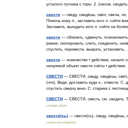
усталого путника с горы. 2. (несов. своди
свести
— сведу, сведёшь; свёл, свела, ло; 
Помочь кому л., заставить кого л. сойти вни
Заставить, вынудить кого л. сойти на бо
свести
— сблизить, сдвинуть; познакомить,
рамки, скопировать, слить, соединить, низв
спустить, перевести, выкрать, установит
свести
— знакомство • действие, начало св
непрямой объект свести счёты • действи
СВЕСТИ
— СВЕСТИ, сведу, сведёшь; свёл, с
(что). Ведя, доставить куда н., отвести. С. д
спустить сверху вниз. С. старика с лестн
СВЕСТИ
— СВЕСТИ, свесть, см. сводить. 
словарь Даля
свести́(сь)
— свести(сь), сведу, сведёшь, с
словесное ударение