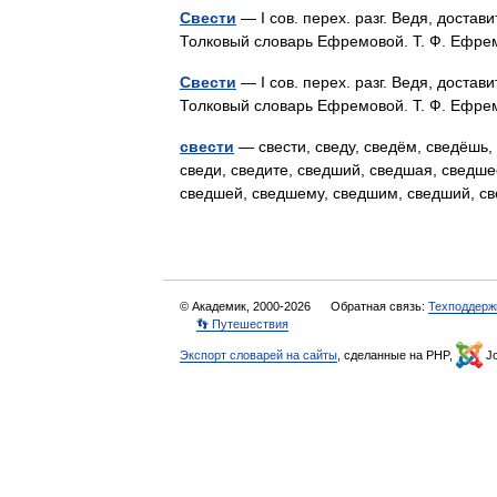
Свести
— I сов. перех. разг. Ведя, доставит
Толковый словарь Ефремовой. Т. Ф. Ефр
Свести
— I сов. перех. разг. Ведя, доставит
Толковый словарь Ефремовой. Т. Ф. Ефр
свести
— свести, сведу, сведём, сведёшь, с
сведи, сведите, сведший, сведшая, сведше
сведшей, сведшему, сведшим, сведший,
© Академик, 2000-2026
Обратная связь:
Техподдерж
👣 Путешествия
Экспорт словарей на сайты
, сделанные на PHP,
Jo