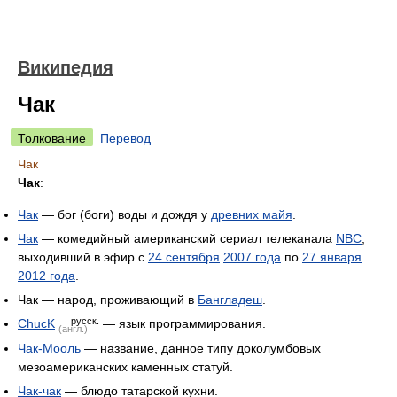
Википедия
Чак
Толкование
Перевод
Чак
Чак
:
Чак
— бог (боги) воды и дождя у
древних майя
.
Чак
— комедийный американский сериал телеканала
NBC
,
выходивший в эфир с
24 сентября
2007 года
по
27 января
2012 года
.
Чак — народ, проживающий в
Бангладеш
.
русск.
ChucK
— язык программирования.
(англ.)
Чак-Мооль
— название, данное типу доколумбовых
мезоамериканских каменных статуй.
Чак-чак
— блюдо татарской кухни.