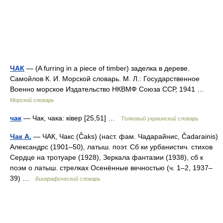
ЧАК
— (A furring in a piece of timber) заделка в дереве.
Самойлов К. И. Морской словарь. М. Л.: Государственное
Военно морское Издательство НКВМФ Союза ССР, 1941 …
Морской словарь
чак
— Чак, чака: ківер [25,51] …
Толковый украинский словарь
Чак А.
— ЧАК, Чакс (Čaks) (наст. фам. Чадарайнис, Čadarainis)
Александрс (1901–50), латыш. поэт. Сб ки урбанистич. стихов
Сердце на тротуаре (1928), Зеркала фантазии (1938), сб к
поэм о латыш. стрелках Осенённые вечностью (ч. 1–2, 1937–
39) …
Биографический словарь