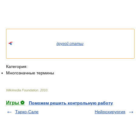
Список значений слова или словосочетания со ссылками на
соответствующие статьи.
Если вы попали сюда из
другой статьи
Википедии, пожалуйста,
вернитесь и уточните ссылку так, чтобы она указывала на
статью.
Категория:
Многозначные термины
Wikimedia Foundation
.
2010
.
Игры ⚽
Поможем решить контрольную работу
Тарко-Сале
Нейрохирургия