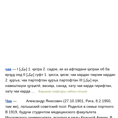
чак
— I [چک] 1. қатра 2. садое, ки аз афтидани қатраи об ба
вуҷуд ояд II [چک] гуфт 1. ҳисса, қисм; чак кардан тақсим кардан
2. қуръа; чак партофтан қуръа партофтан III [چک] кҳн.
навиштаҳои ҳуҷҷатӣ, васиқа, санад: хату чак карда гирифтан,
хату чак карда …
Фарҳанги тафсирии забони тоҷикӣ
Чак
— Александр Янисович (27.10.1901, Рига, 8.2.1950,
там же), латышский советский поэт. Родился в семье портного.
В 1919, будучи студентом медицинского факультета
Московского университета, вступил в ряды Красной Армии. В