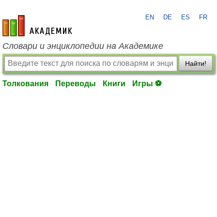
EN
DE
ES
FR
academic.ru
Словари и энциклопедии на Академике
Найти!
Толкования
Переводы
Книги
Игры ⚽