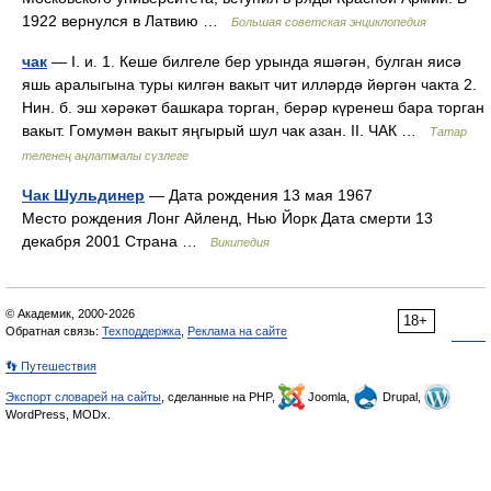
1922 вернулся в Латвию …
Большая советская энциклопедия
чак
— I. и. 1. Кеше билгеле бер урында яшәгән, булган яисә
яшь аралыгына туры килгән вакыт чит илләрдә йөргән чакта 2.
Нин. б. эш хәрәкәт башкара торган, берәр күренеш бара торган
вакыт. Гомумән вакыт яңгырый шул чак азан. II. ЧАК …
Татар
теленең аңлатмалы сүзлеге
Чак Шульдинер
— Дата рождения 13 мая 1967
Место рождения Лонг Айленд, Нью Йорк Дата смерти 13
декабря 2001 Страна …
Википедия
© Академик, 2000-2026
18+
Обратная связь:
Техподдержка
,
Реклама на сайте
👣 Путешествия
Экспорт словарей на сайты
, сделанные на PHP,
Joomla,
Drupal,
WordPress, MODx.