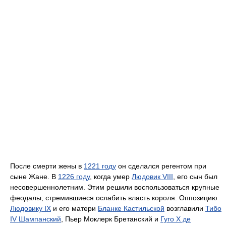
После смерти жены в
1221 году
он сделался регентом при
сыне Жане. В
1226 году
, когда умер
Людовик VIII
, его сын был
несовершеннолетним. Этим решили воспользоваться крупные
феодалы, стремившиеся ослабить власть короля. Оппозицию
Людовику IX
и его матери
Бланке Кастильской
возглавили
Тибо
IV Шампанский
, Пьер Моклерк Бретанский и
Гуго X де