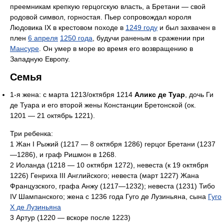
преемникам крепкую герцогскую власть, а Бретани — свой
родовой символ, горностая. Пьер сопровождал короля
Людовика IX в крестовом походе в
1249 году
и был захвачен в
плен
6 апреля
1250 года
, будучи раненым в сражении при
Мансуре
. Он умер в море во время его возвращению в
Западную Европу.
Семья
1-я жена: с марта 1213/октября 1214
Аликс де Туар
, дочь Ги
де Туара и его второй жены Констанции Бретонской (ок.
1201 — 21 октябрь 1221).
Три ребенка:
1 Жан I Рыжий (1217 — 8 октября 1286) герцог Бретани (1237
—1286), и граф Ришмон в 1268.
2 Иоланда (1218 — 10 октября 1272), невеста (к 19 октября
1226) Генриха III Английского; невеста (март 1227) Жана
Французского, графа Анжу (1217—1232); невеста (1231) Тибо
IV Шампанского; жена с 1236 года Гуго де Лузиньяна, сына
Гуго
X де Лузиньяна
3 Артур (1220 — вскоре после 1223)