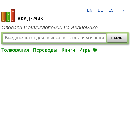
EN
DE
ES
FR
academic.ru
Словари и энциклопедии на Академике
Найти!
Толкования
Переводы
Книги
Игры ⚽