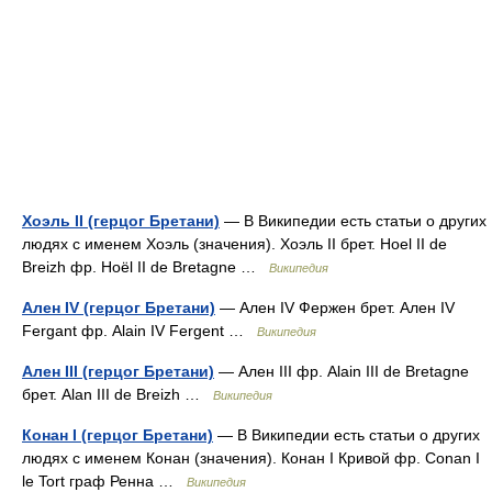
Хоэль II (герцог Бретани)
— В Википедии есть статьи о других
людях с именем Хоэль (значения). Хоэль II брет. Hoel II de
Breizh фр. Hoël II de Bretagne …
Википедия
Ален IV (герцог Бретани)
— Ален IV Фержен брет. Ален IV
Fergant фр. Alain IV Fergent …
Википедия
Ален III (герцог Бретани)
— Ален III фр. Alain III de Bretagne
брет. Alan III de Breizh …
Википедия
Конан I (герцог Бретани)
— В Википедии есть статьи о других
людях с именем Конан (значения). Конан I Кривой фр. Conan I
le Tort граф Ренна …
Википедия