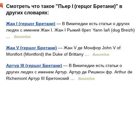
Смотреть что такое "Пьер I (герцог Бретани)" в
других словарях:
Жан I (герцог Бретани)
— В Википедии есть статьи о других
людях с именем Жан I. Жан I Рыжий брет. Yann Iañ (dug Breizh)
…
Википедия
Жан V (герцог Бретани)
— Жан V де Монфор John V of
Montfort (Montford) the Duke of Brittany …
Википедия
Артур III (герцог Бретани)
— В Википедии есть статьи о
других людях с именем Артур. Артур де Ришмон фр. Arthur de
Richemont Артур III Бретонский …
Википедия