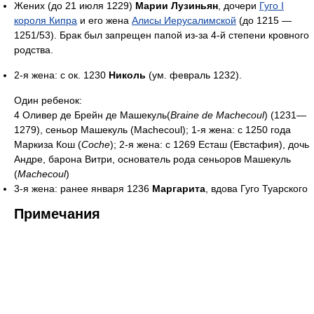
Жених (до 21 июля 1229)
Марии Лузиньян
, дочери
Гуго I
короля Кипра
и его жена
Алисы Иерусалимской
(до 1215 —
1251/53). Брак был запрещен папой из-за 4-й степени кровного
родства.
2-я жена: с ок. 1230
Николь
(ум. февраль 1232).
Один ребенок:
4 Оливер де Брейн де Машекуль(
Braine de Machecoul
) (1231—
1279), сеньор Машекуль (Machecoul); 1-я жена: с 1250 года
Маркиза Кош (
Coche
); 2-я жена: с 1269 Есташ (Евстафия), дочь
Андре, барона Витри, основатель рода сеньоров Машекуль
(
Machecoul
)
3-я жена: ранее января 1236
Маргарита
, вдова Гуго Туарского
Примечания