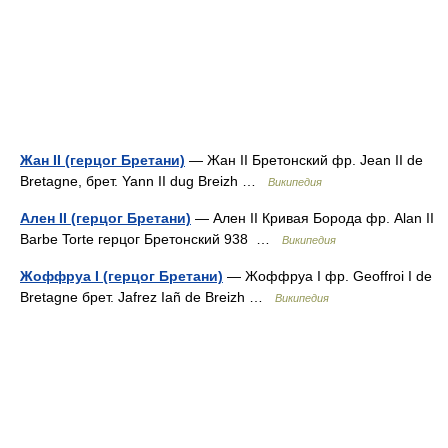
Жан II (герцог Бретани)
— Жан II Бретонский фр. Jean II de
Bretagne, брет. Yann II dug Breizh …
Википедия
Ален II (герцог Бретани)
— Ален II Кривая Борода фр. Alan II
Barbe Torte герцог Бретонский 938 …
Википедия
Жоффруа I (герцог Бретани)
— Жоффруа I фр. Geoffroi I de
Bretagne брет. Jafrez Iañ de Breizh …
Википедия