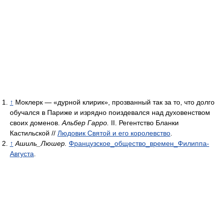
↑
Моклерк — «дурной клирик», прозванный так за то, что долго
обучался в Париже и изрядно поиздевался над духовенством
своих доменов.
Альбер Гарро.
II. Регентство Бланки
Кастильской //
Людовик Святой и его королевство
.
↑
Ашиль_Люшер.
Французское_общество_времен_Филиппа-
Августа
.