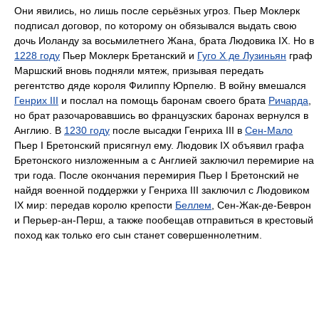
Они явились, но лишь после серьёзных угроз. Пьер Моклерк
подписал договор, по которому он обязывался выдать свою
дочь Иоланду за восьмилетнего Жана, брата Людовика IX. Но в
1228 году
Пьер Моклерк Бретанский и
Гуго X де Лузиньян
граф
Маршский вновь подняли мятеж, призывая передать
регентство дяде короля Филиппу Юрпелю. В войну вмешался
Генрих III
и послал на помощь баронам своего брата
Ричарда
,
но брат разочаровавшись во французских баронах вернулся в
Англию. В
1230 году
после высадки Генриха III в
Сен-Мало
Пьер I Бретонский присягнул ему. Людовик IX объявил графа
Бретонского низложенным а с Англией заключил перемирие на
три года. После окончания перемирия Пьер I Бретонский не
найдя военной поддержки у Генриха III заключил с Людовиком
IX мир: передав королю крепости
Беллем
, Сен-Жак-де-Беврон
и Перьер-ан-Перш, а также пообещав отправиться в крестовый
поход как только его сын станет совершеннолетним.