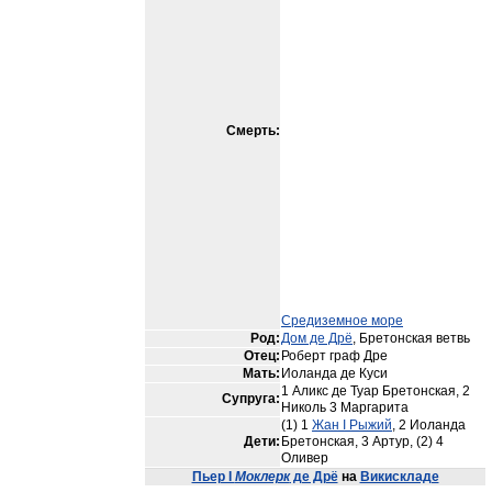
Смерть:
Средиземное море
Род:
Дом де Дрё
, Бретонская ветвь
Отец:
Роберт граф Дре
Мать:
Иоланда де Куси
1 Аликс де Туар Бретонская, 2
Супруга:
Николь 3 Маргарита
(1) 1
Жан I Рыжий
, 2 Иоланда
Дети:
Бретонская, 3 Артур, (2) 4
Оливер
Пьер I
Моклерк
де Дрё
на
Викискладе