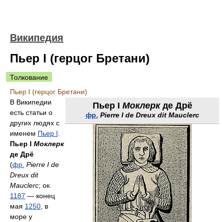
Википедия
Пьер I (герцог Бретани)
Толкование
Пьер I (герцог Бретани)
В Википедии
Пьер I
Моклерк
де Дрё
есть статьи о
фр.
Pierre I de Dreux dit Mauclerc
других людях с
именем
Пьер I
.
Пьер I
Моклерк
де Дрё
(
фр.
Pierre I de
Dreux dit
Mauclerc
; ок.
1187
— конец
мая
1250
, в
море у