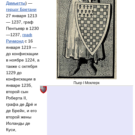
Дамьетты
) —
герцог Бретани
27 января 1213
— 1237, граф
Пентьевр в 1230
—1237,
граф
Ричмонд
с 16
января 1219 —
до конфискации
в ноябре 1224, а
также с октября
1229 до
конфискации в
Пьер I Моклерк
январе 1235,
второй сын
Роберта II,
графа де Дрё и
де Брейн, и его
второй жены
Иоланды де
Куси,