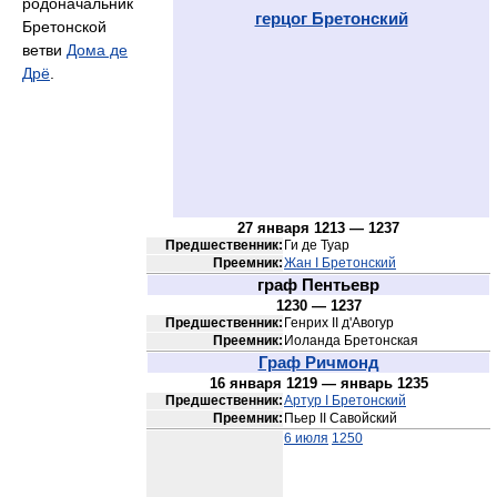
родоначальник
герцог Бретонский
Бретонской
ветви
Дома де
Дрё
.
27 января 1213 — 1237
Предшественник:
Ги де Туар
Преемник:
Жан I Бретонский
граф Пентьевр
1230 — 1237
Предшественник:
Генрих II д'Авогур
Преемник:
Иоланда Бретонская
Граф Ричмонд
16 января 1219 — январь 1235
Предшественник:
Артур I Бретонский
Преемник:
Пьер II Савойский
6 июля
1250