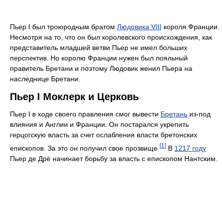
Пьер I был троюродным братом
Людовика VIII
короля Франции.
Несмотря на то, что он был королевского происхождения, как
представитель младшей ветви Пьер не имел больших
перспектив. Но королю Франции нужен был лояльный
правитель Бретани и поэтому Людовик женил Пьера на
наследнице Бретани.
Пьер I Моклерк и Церковь
Пьер I в ходе своего правления смог вывести
Бретань
из-под
влияния и Англии и Франции. Он постарался укрепить
герцогскую власть за счет ослабления власти бретонских
[1]
епископов. За это он получил свое прозвище
В
1217 году
Пьер де Дрё начинает борьбу за власть с епископом Нантским.