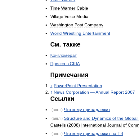
Time
Warner
Cable
Village
Voice
Media
Washington
Post
Company
World
Wrestling
Entertainment
См
.
также
Конгломерат
Пресса
в
США
Примечания
↑
PowerPoint
Presentation
↑
News
Corporation
—
Annual
Report
2007
Ссылки
Что
кому
принадлежит
(
англ
.)
Structure
and
Dynamics
of
the
Global
(
англ
.)
Castells
(
2008
)
International
Journal
of
Comm
Что
кому
принадлежит
на
ТВ
(
англ
.)