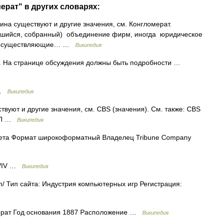
ерат" в других словарях:
ина существуют и другие значения, см. Конгломерат.
пившийся, собранный) объединение фирм, иногда юридическое
ии, осуществляющие… …
Википедия
. На странице обсуждения должны быть подробности …
 …
Википедия
вуют и другие значения, см. CBS (значения). См. также: CBS
я Л …
Википедия
ета Формат широкоформатный Владелец Tribune Company
 VIV …
Википедия
/ Тип сайта: Индустрия компьютерных игр Регистрация:
ерат Год основания 1887 Расположение …
Википедия