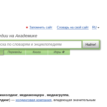
Запомнить сайт
Словарь на свой сайт
RU
едии на Академике
Найти!
Переводы
Книги
Игры ⚽
иахолдинг
,
медиаконцерн
,
медиагруппа
,
лдинг
) —
холдинговая
компания
,
владеющая
значительным