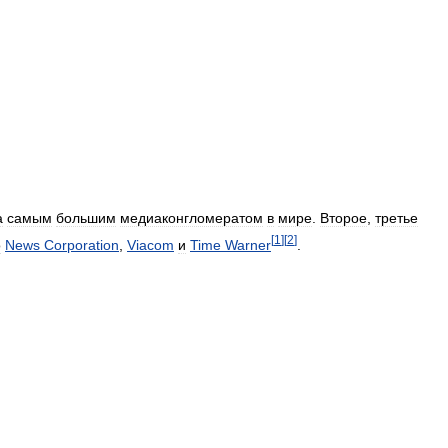
а
самым
большим
медиаконгломератом
в
мире
.
Второе
,
третье
[
1
]
[
2
]
о
News
Corporation
,
Viacom
и
Time
Warner
.