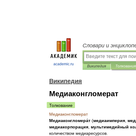
Словари и энциклоп
academic.ru
Википедия
Толкования
Википедия
Медиаконгломерат
Толкование
Медиаконгломерат
Медиаконгломера́т
(
медиаимперия
,
мед
медиакорпорация
,
мультимедийный
хо
количеством
медиаресурсов
.