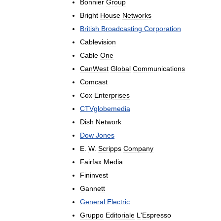
Bonnier
Group
Bright
House
Networks
British
Broadcasting
Corporation
Cablevision
Cable
One
CanWest
Global
Communications
Comcast
Cox
Enterprises
CTVglobemedia
Dish
Network
Dow
Jones
E
.
W
.
Scripps
Company
Fairfax
Media
Fininvest
Gannett
General
Electric
Gruppo
Editoriale
L
'
Espresso