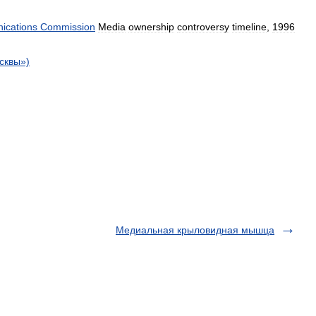
cations
Commission
Media
ownership
controversy
timeline
,
1996
сквы
»)
Медиальная крыловидная мышца