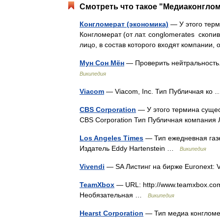
Смотреть что такое "Медиаконглом
Конгломерат (экономика)
— У этого терм
Конгломерат (от лат. conglomerates ско
лицо, в состав которого входят компан
Мун Сон Мён
— Проверить нейтральность
Википедия
Viacom
— Viacom, Inc. Тип Публичная ко
CBS Corporation
— У этого термина сущест
CBS Corporation Тип Публичная компани
Los Angeles Times
— Тип ежедневная газ
Издатель Eddy Hartenstein …
Википедия
Vivendi
— SA Листинг на бирже Euronext:
TeamXbox
— URL: http://www.teamxbox.com
Необязательная …
Википедия
Hearst Corporation
— Тип медиа конглом