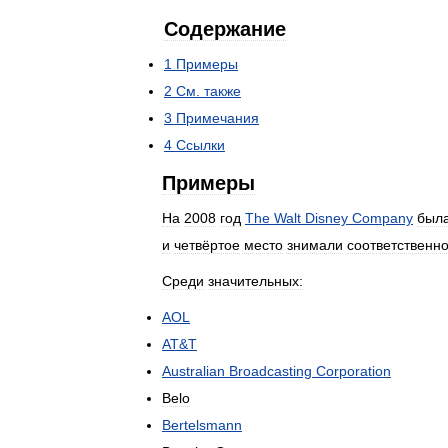
Содержание
1
Примеры
2
См
.
также
3
Примечания
4
Ссылки
Примеры
На
2008
год
The
Walt
Disney
Company
был
и
четвёртое
место
знимали
соответственн
Среди
значительных:
AOL
AT
&
T
Australian
Broadcasting
Corporation
Belo
Bertelsmann