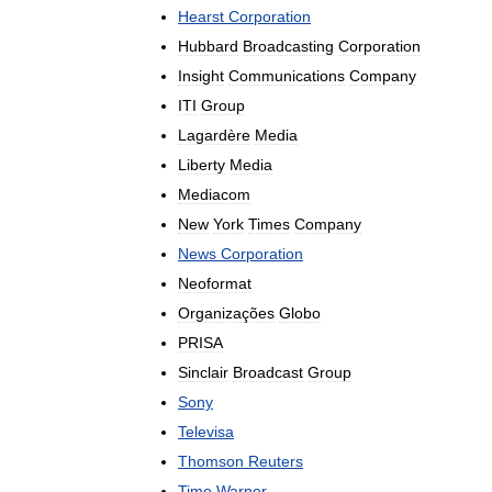
Hearst
Corporation
Hubbard
Broadcasting
Corporation
Insight
Communications
Company
ITI
Group
Lagardère
Media
Liberty
Media
Mediacom
New
York
Times
Company
News
Corporation
Neoformat
Organizações
Globo
PRISA
Sinclair
Broadcast
Group
Sony
Televisa
Thomson
Reuters
Time
Warner