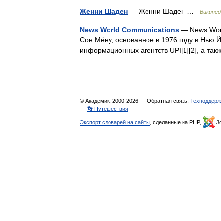
Женни Шаден
— Женни Шаден …
Википед
News World Communications
— News Wor
Сон Мёну, основанное в 1976 году в Нью Й
информационных агентств UPI[1][2], а та
© Академик, 2000-2026
Обратная связь:
Техподдерж
👣 Путешествия
Экспорт словарей на сайты
, сделанные на PHP,
Jo