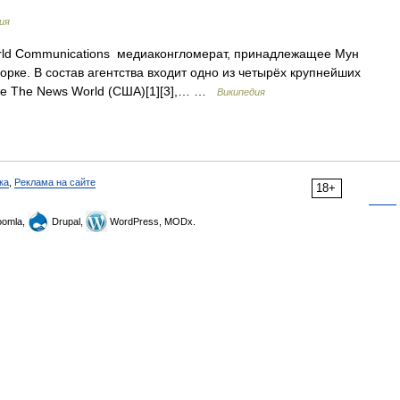
ия
ld Communications медиаконгломерат, принадлежащее Мун
орке. В состав агентства входит одно из четырёх крупнейших
кже The News World (США)[1][3],… …
Википедия
ка
,
Реклама на сайте
18+
omla,
Drupal,
WordPress, MODx.