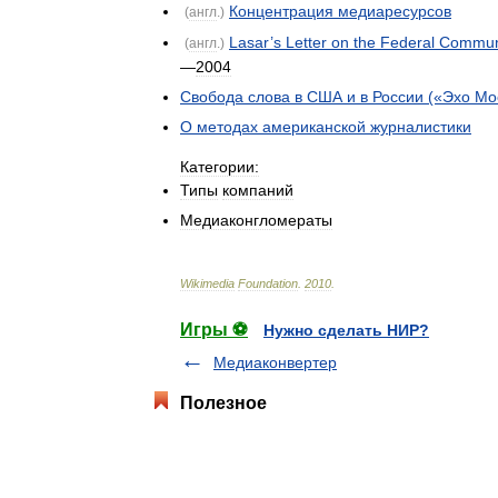
Концентрация
медиаресурсов
(
англ
.)
Lasar
’
s
Letter
on
the
Federal
Communi
(
англ
.)
—
2004
Свобода
слова
в
США
и
в
России
(«
Эхо
Мо
О
методах
американской
журналистики
Категории:
Типы
компаний
Медиаконгломераты
Wikimedia
Foundation
.
2010
.
Игры ⚽
Нужно сделать НИР?
Медиаконвертер
Полезное