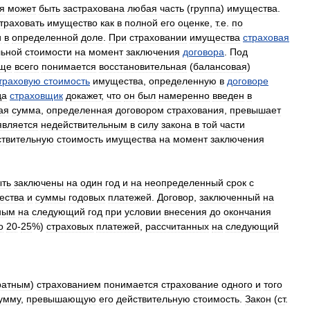
я
может
быть
застрахована
любая
часть
(
группа
)
имущества
.
траховать
имущество
как
в
полной
его
оценке
,
т
.
е
.
по
и
в
определенной
доле
.
При
страховании
имущества
страховая
льной
стоимости
на
момент
заключения
договора
.
Под
ще
всего
понимается
восстановительная
(
балансовая
)
траховую
стоимость
имущества
,
определенную
в
договоре
да
страховщик
докажет
,
что
он
был
намеренно
введен
в
ая
сумма
,
определенная
договором
страхования
,
превышает
является
недействительным
в
силу
закона
в
той
части
ствительную
стоимость
имущества
на
момент
заключения
ыть
заключены
на
один
год
и
на
неопределенный
срок
с
ества
и
суммы
годовых
платежей
.
Договор
,
заключенный
на
ным
на
следующий
год
при
условии
внесения
до
окончания
о
20
-
25
%)
страховых
платежей
,
рассчитанных
на
следующий
ратным
)
страхованием
понимается
страхование
одного
и
того
умму
,
превышающую
его
действительную
стоимость
.
Закон
(
ст
.