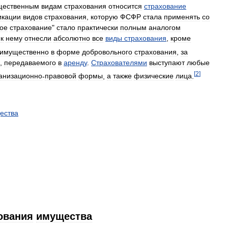
щественным
видам
страхования
относится
страхование
икации
видов
страхования
,
которую
ФСФР
стала
применять
со
ое
страхование
"
стало
практически
полным
аналогом
к
нему
отнесли
абсолютно
все
виды
страхования
,
кроме
имущественно
в
форме
добровольного
страхования
,
за
,
передаваемого
в
аренду
.
Страхователями
выступают
любые
[
2
]
анизационно
-
правовой
формы
,
а
также
физические
лица
.
ества
ования
имущества