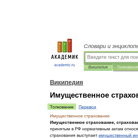
Словари и энциклоп
academic.ru
Википедия
Толкования
Википедия
Имущественное страхо
Толкование
Перевод
Имущественное
страхование
Имущественное
страхование
,
страхова
принятым
в
РФ
нормативным
актам
относя
страхования
выступает
имущественный
ин