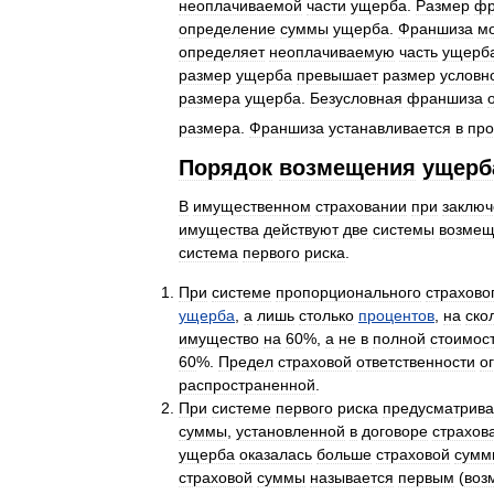
неоплачиваемой
части
ущерба
.
Размер
фр
определение
суммы
ущерба
.
Франшиза
м
определяет
неоплачиваемую
часть
ущерб
размер
ущерба
превышает
размер
условн
размера
ущерба
.
Безусловная
франшиза
размера
.
Франшиза
устанавливается
в
про
Порядок
возмещения
ущерб
В
имущественном
страховании
при
заключ
имущества
действуют
две
системы
возмещ
система
первого
риска
.
При
системе
пропорционального
страхово
ущерба
,
а
лишь
столько
процентов
,
на
ско
имущество
на
60
%,
а
не
в
полной
стоимос
60
%.
Предел
страховой
ответственности
о
распространенной
.
При
системе
первого
риска
предусматрива
суммы
,
установленной
в
договоре
страхов
ущерба
оказалась
больше
страховой
сумм
страховой
суммы
называется
первым
(
воз