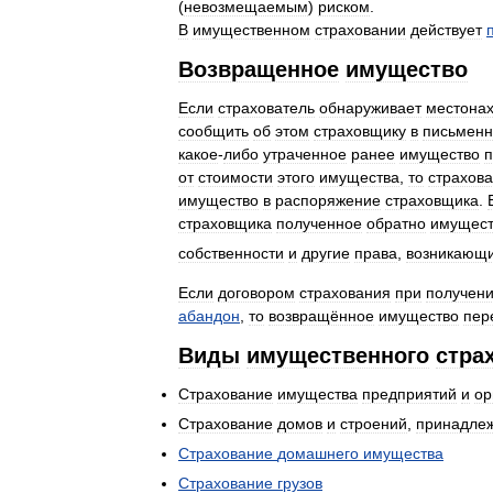
(
невозмещаемым
)
риском
.
В
имущественном
страховании
действует
Возвращенное
имущество
Если
страхователь
обнаруживает
местона
сообщить
об
этом
страховщику
в
письмен
какое
-
либо
утраченное
ранее
имущество
п
от
стоимости
этого
имущества
,
то
страхова
имущество
в
распоряжение
страховщика
.
страховщика
полученное
обратно
имущест
собственности
и
другие
права
,
возникающ
Если
договором
страхования
при
получен
абандон
,
то
возвращённое
имущество
пер
Виды
имущественного
стра
Страхование
имущества
предприятий
и
ор
Страхование
домов
и
строений
,
принадле
Страхование
домашнего
имущества
Страхование
грузов