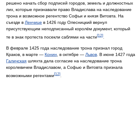
решено начать сбор подписей городов, земель и должностных
лих, которые признавали право Владислава на наследование
трона и возможное регентство Софьи и князя Витовта. На
съезде в
Ленчице
в 1426 году Олесницкий вернул
присутствующим неподписанный королём документ, который
[12]
те в знак протеста посекли саблями на части
.
В феврале 1425 года наследование трона признал город
Краков, в марте —
Конин
, в октябре —
Львов
. В июне 1427 года
Галичская
шляхта дала согласие на наследование трона
королевичем Владиславом, а Софью и Витовта признала
[12]
возможными регентами
.