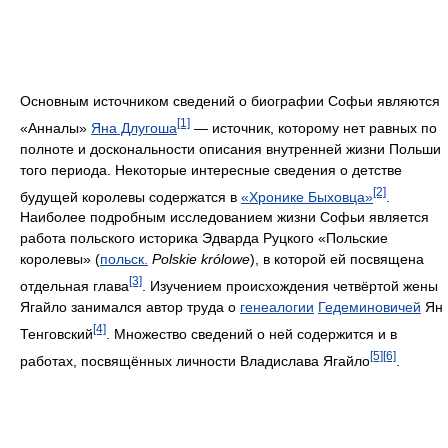
Основным источником сведений о биографии Софьи являются
[1]
«Анналы»
Яна Длугоша
— источник, которому нет равных по
полноте и доскональности описания внутренней жизни Польши
того периода. Некоторые интересные сведения о детстве
[2]
будущей королевы содержатся в
«Хронике Быховца»
.
Наиболее подробным исследованием жизни Софьи является
работа польского историка Эдварда Руцкого «Польские
королевы» (
польск.
Polskie królowe
), в которой ей посвящена
[3]
отдельная глава
. Изучением происхождения четвёртой жены
Ягайло занимался автор труда о
генеалогии
Гедеминовичей
Ян
[4]
Тенговский
. Множество сведений о ней содержится и в
[5]
[6]
работах, посвящённых личности Владислава Ягайло
.