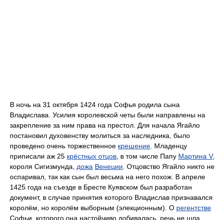
В ночь на 31 октября 1424 года Софья родила сына
Владислава. Усилия королевской четы были направлены на
закрепление за ним права на престол. Для начала Ягайло
постановил духовенству молиться за наследника, было
проведено очень торжественное
крещение
. Младенцу
приписали аж 25
крёстных отцов
, в том числе Папу
Мартина V
,
короля Сигизмунда,
дожа
Венеции
. Отцовство Ягайло никто не
оспаривал, так как сын был весьма на него похож. В апреле
1425 года на съезде в Бресте Куявском был разработан
документ, в случае принятия которого Владислав признавался
королём, но королём выборным (элекционным). О
регентстве
Софьи, которого она настойчиво добивалась, речь не шла.