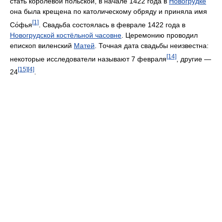
стать королевой польской, в начале 1422 года в
Новогрудке
она была крещена по католическому обряду и приняла имя
[1]
Со́фья
. Свадьба состоялась в феврале 1422 года в
Новогрудской костёльной часовне
. Церемонию проводил
епископ виленский
Матей
. Точная дата свадьбы неизвестна:
[14]
некоторые исследователи называют 7 февраля
, другие —
[15]
[4]
24
.