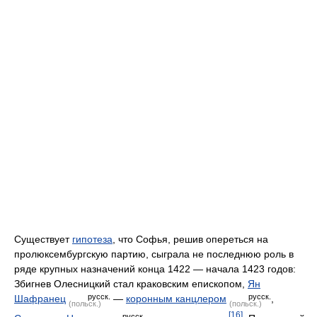
Существует
гипотеза
, что Софья, решив опереться на
пролюксембургскую партию, сыграла не последнюю роль в
ряде крупных назначений конца 1422 — начала 1423 годов:
Збигнев Олесницкий стал краковским епископом,
Ян
русск.
русск.
Шафранец
—
коронным канцлером
,
(польск.)
(польск.)
[16]
русск.