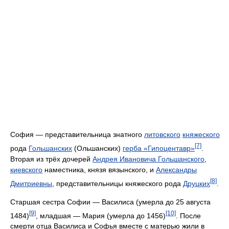
София — представительница знатного
литовского
княжеского
[7]
рода
Гольшанских
(Ольшанских)
герба «Гипоцентавр»
.
Вторая из трёх дочерей
Андрея Ивановича Гольшанского
,
киевского
наместника, князя вязынского, и
Александры
[8]
Дмитриевны
, представительницы княжеского рода
Друцких
.
Старшая сестра Софии — Василиса (умерла до 25 августа
[9]
[10]
1484)
, младшая — Мария (умерла до 1456)
. После
смерти отца Василиса и Софья вместе с матерью жили в