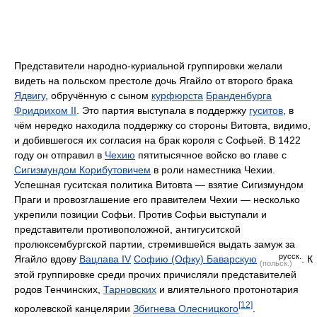
Представители народно-куриальной группировки желали
видеть на польском престоле дочь Ягайло от второго брака
Ядвигу
, обручённую с сыном
курфюрста
Бранденбурга
Фридрихом II
. Это партия выступала в поддержку
гуситов
, в
чём нередко находила поддержку со стороны Витовта, видимо,
и добившегося их согласия на брак короля с Софьей. В 1422
году он отправил в
Чехию
пятитысячное войско во главе с
Сигизмундом Корибутовичем
в роли наместника Чехии.
Успешная гуситская политика Витовта — взятие Сигизмундом
Праги и провозглашение его правителем Чехии — несколько
укрепили позиции Софьи. Против Софьи выступали и
представители противоположной, антигуситской
пролюксембургской партии, стремившейся выдать замуж за
русск.
Ягайло вдову
Вацлава IV
Софию (Офку) Баварскую
. К
(польск.)
этой группировке среди прочих причисляли представителей
родов Тенчинских,
Тарновских
и влиятельного протонотария
[12]
королевской канцелярии
Збигнева Олесницкого
.