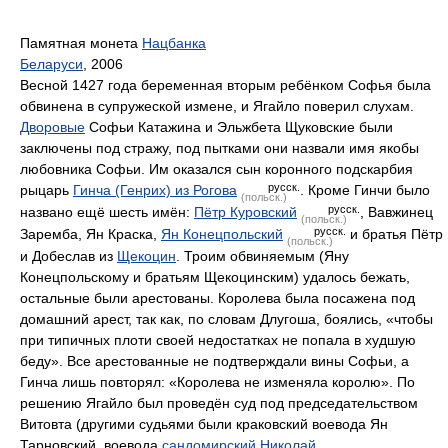
Памятная монета
Нацбанка
Беларуси
, 2006
Весной 1427 года беременная вторым ребёнком Софья была
обвинена в супружеской измене, и Ягайло поверил слухам.
Дворовые
Софьи Катажина и Эльжбета Щуковские были
заключены под стражу, под пытками они назвали имя якобы
любовника Софьи. Им оказался сын коронного подскарбия
русск.
рыцарь
Гинча (Генрих) из Рогова
. Кроме Гинчи было
(польск.)
русск.
названо ещё шесть имён:
Пётр Куровский
, Вавжинец
(польск.)
русск.
Заремба, Ян Краска,
Ян Конецпольский
и братья Пётр
(польск.)
и Добеслав из
Щекоцин
. Троим обвиняемым (Яну
Конецпольскому и братьям Щекоцинским) удалось бежать,
остальные были арестованы. Королева была посажена под
домашний арест, так как, по словам Длугоша, боялись, «чтобы
при типичных плоти своей недостатках не попала в худшую
беду». Все арестованные не подтверждали вины Софьи, а
Гинча лишь повторял: «Королева не изменяла королю». По
решению Ягайло был проведён суд под председательством
Витовта (другими судьями были краковский воевода Ян
Тарновский, воевода
cандомирский
Николай