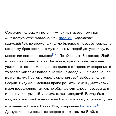
Согласно польскому источнику тех лет, известному как
«Шамотульское дополнение»
(
польск.
Dopełnienie
szamotulske
), во времена Ягайло бытовало поверье, согласно
которому брак пожилого мужчины с молодой девушкой сулил
[12]
многочисленное потомство
. По «Хронике Быховца», Ягайло
планировал жениться на Василисе, однако заметил у неё
усики, что, по его мнению, говорило о её крепком здоровье, в
то время как сам Ягайло был уже немолод и «не смел на неё
покуситься». Поэтому король склонил свой выбор в пользу
Софии. Видимо, имевший право решать Семён Дмитриевич
имел возражения, так как по обычаю считалось позором для
старшей сестры выйти замуж позже младшей. Выход был
найден в том, чтобы женить на Василисе находящегося тут же
[2]
племянника Ягайло Ивана Владимировича
Бельского
.
Дискуссионным остаётся вопрос о том, сам ли Ягайло