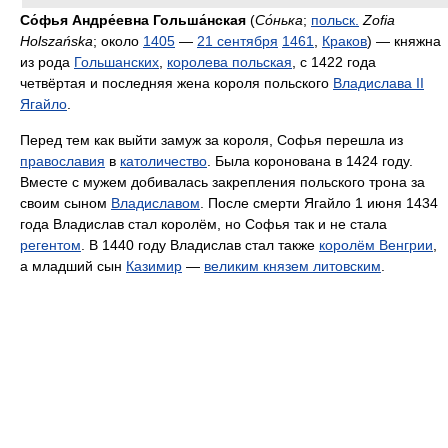
Со́фья Андре́евна Гольша́нская
(
Со́нька
;
польск.
Zofia
Holszańska
; около
1405
—
21 сентября
1461
,
Краков
) — княжна
из рода
Гольшанских
,
королева польская
, с 1422 года
четвёртая и последняя жена короля польского
Владислава II
Ягайло
.
Перед тем как выйти замуж за короля, Софья перешла из
православия
в
католичество
. Была коронована в 1424 году.
Вместе с мужем добивалась закрепления польского трона за
своим сыном
Владиславом
. После смерти Ягайло 1 июня 1434
года Владислав стал королём, но Софья так и не стала
регентом
. В 1440 году Владислав стал также
королём Венгрии
,
а младший сын
Казимир
—
великим князем литовским
.