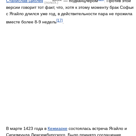
Станислав Циолек
— подканцлером
. Против этой
(польск.)
версии говорит тот факт, что, хотя к этому моменту брак Софьи
с Ягайло длился уже год, в действительности пара не прожила
[17]
вместе более 8-9 недель
.
В марте 1423 года в
Кежмарке
состоялась встреча Ягайло и
Сигизмунда Люксембургского. Было принято соглашение,