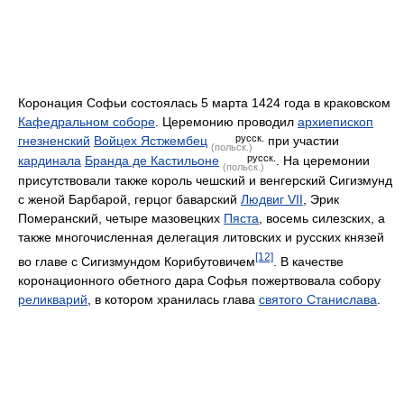
Коронация Софьи состоялась 5 марта 1424 года в краковском
Кафедральном соборе
. Церемонию проводил
архиепископ
русск.
гнезненский
Войцех Ястжембец
при участии
(польск.)
русск.
кардинала
Бранда де Кастильоне
. На церемонии
(польск.)
присутствовали также король чешский и венгерский Сигизмунд
с женой Барбарой, герцог баварский
Людвиг VII
, Эрик
Померанский, четыре мазовецких
Пяста
, восемь силезских, а
также многочисленная делегация литовских и русских князей
[12]
во главе с Сигизмундом Корибутовичем
. В качестве
коронационного обетного дара Софья пожертвовала собору
реликварий
, в котором хранилась глава
святого Станислава
.