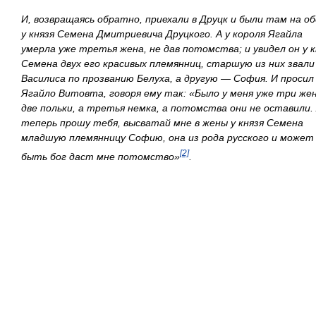
И, возвращаясь обратно, приехали в Друцк и были там на о
у князя Семена Дмитриевича Друцкого. А у короля Ягайла
умерла уже третья жена, не дав потомства; и увидел он у к
Семена двух его красивых племянниц, старшую из них звали
Василиса по прозванию Белуха, а другую — София. И просил
Ягайло Витовта, говоря ему так: «Было у меня уже три же
две польки, а третья немка, а потомства они не оставили.
теперь прошу тебя, высватай мне в жены у князя Семена
младшую племянницу Софию, она из рода русского и может
[2]
быть бог даст мне потомство»
.