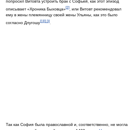
попросил Витовта устроить брак с Софьей, как этот эпизод
[2]
описывает «Хроника Быховца»
, или Витовт рекомендовал
ему в жены племянницу своей жены Ульяны, как это было
[1]
[13]
согласно Длугошу
.
Так как София была православной и, соответственно, не могла