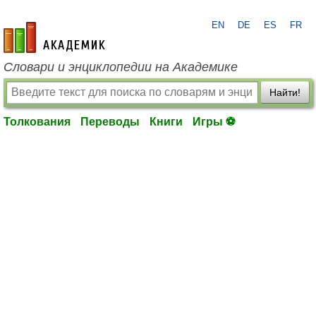
EN
DE
ES
FR
academic.ru
Словари и энциклопедии на Академике
Найти!
Толкования
Переводы
Книги
Игры ⚽