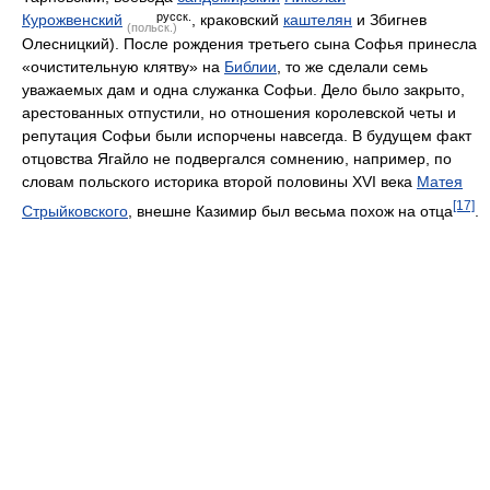
русск.
Курожвенский
, краковский
каштелян
и Збигнев
(польск.)
Олесницкий). После рождения третьего сына Софья принесла
«очистительную клятву» на
Библии
, то же сделали семь
уважаемых дам и одна служанка Софьи. Дело было закрыто,
арестованных отпустили, но отношения королевской четы и
репутация Софьи были испорчены навсегда. В будущем факт
отцовства Ягайло не подвергался сомнению, например, по
словам польского историка второй половины XVI века
Матея
[17]
Стрыйковского
, внешне Казимир был весьма похож на отца
.