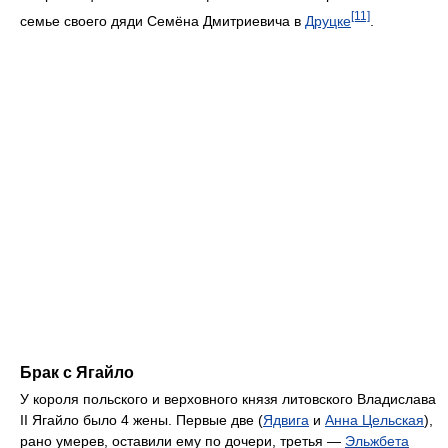
[11]
семье своего дяди Семёна Дмитриевича в
Друцке
.
Брак с Ягайло
У короля польского и верховного князя литовского Владислава
II Ягайло было 4 жены. Первые две (
Ядвига
и
Анна Цельская
),
рано умерев, оставили ему по дочери, третья —
Эльжбета