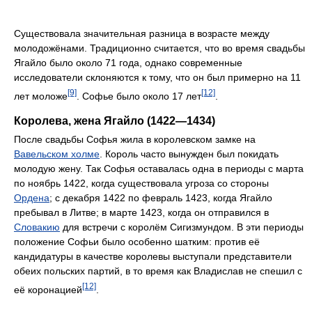
Существовала значительная разница в возрасте между
молодожёнами. Традиционно считается, что во время свадьбы
Ягайло было около 71 года, однако современные
исследователи склоняются к тому, что он был примерно на 11
[9]
[12]
лет моложе
. Софье было около 17 лет
.
Королева, жена Ягайло (1422—1434)
После свадьбы Софья жила в королевском замке на
Вавельском холме
. Король часто вынужден был покидать
молодую жену. Так Софья оставалась одна в периоды с марта
по ноябрь 1422, когда существовала угроза со стороны
Ордена
; с декабря 1422 по февраль 1423, когда Ягайло
пребывал в Литве; в марте 1423, когда он отправился в
Словакию
для встречи с королём Сигизмундом. В эти периоды
положение Софьи было особенно шатким: против её
кандидатуры в качестве королевы выступали представители
обеих польских партий, в то время как Владислав не спешил с
[12]
её коронацией
.