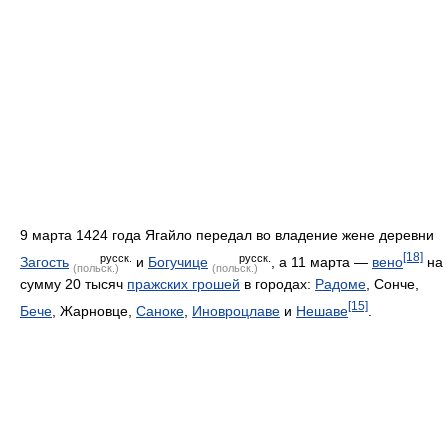
9 марта 1424 года Ягайло передал во владение жене деревни
[18]
русск.
русск.
Загость
и
Богучице
, а 11 марта —
вено
на
(польск.)
(польск.)
сумму 20 тысяч
пражских грошей
в городах:
Радоме
, Сонче,
[15]
Бече
, Жарновце,
Саноке
,
Иновроцлаве
и
Нешаве
.