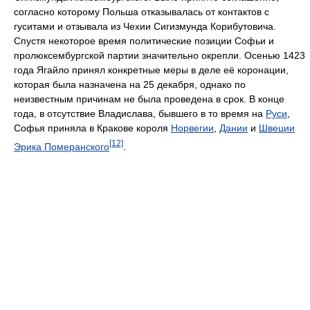
согласно которому Польша отказывалась от контактов с
гуситами и отзывала из Чехии Сигизмунда Корибутовича.
Спустя некоторое время политические позиции Софьи и
пролюксембургской партии значительно окрепли. Осенью 1423
года Ягайло принял конкретные меры в деле её коронации,
которая была назначена на 25 декабря, однако по
неизвестным причинам не была проведена в срок. В конце
года, в отсутствие Владислава, бывшего в то время на
Руси
,
Софья приняла в Кракове короля
Норвегии
,
Дании
и
Швеции
[12]
Эрика Померанского
.