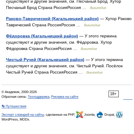
существуют и другие значения, см. Песчаный Брод. Хутор
Песчаный Брод Страна РоссияРоссия …
Википедия
Раково-Таврический (Кагальницкий район)
— Хутор Раково
Таврический Страна РоссияРоссия …
Википедия
Фёдоровка (Кагальницкий район)
— У этого термина
существуют и другие значения, см. Фёдоровка. Хутор
Фёдоровка Страна РоссияРоссия …
Википедия
Чистый Ручей (Кагальницкий район)
— У этого термина
существуют и другие значения, см. Чистый Ручей. Посёлок
Чистый Ручей Страна РоссияРоссия …
Википедия
© Академик, 2000-2026
18+
Обратная связь:
Техподдержка
,
Реклама на сайте
👣 Путешествия
Экспорт словарей на сайты
, сделанные на PHP,
Joomla,
Drupal,
WordPress, MODx.