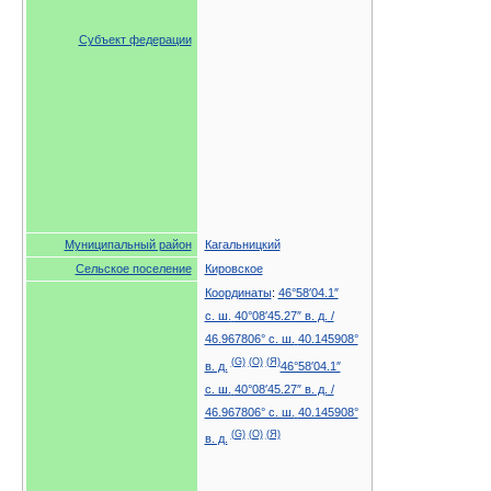
Субъект федерации
Муниципальный район
Кагальницкий
Сельское поселение
Кировское
Координаты
:
46°58′04.1″
с. ш.
40°08′45.27″ в. д.
/
46.967806° с. ш.
40.145908°
(G)
(O)
(Я)
в. д.
46°58′04.1″
с. ш.
40°08′45.27″ в. д.
/
46.967806° с. ш.
40.145908°
(G)
(O)
(Я)
в. д.