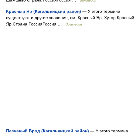
Шамшево Страна РоссияРоссия …
Википедия
Красный Яр (Кагальницкий район)
— У этого термина
существуют и другие значения, см. Красный Яр. Хутор Красный
Яр Страна РоссияРоссия …
Википедия
Песчаный Брод (Кагальницкий район)
— У этого термина