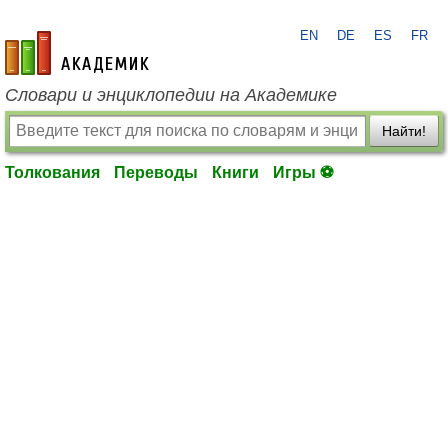
EN
DE
ES
FR
academic.ru
Словари и энциклопедии на Академике
Найти!
Толкования
Переводы
Книги
Игры ⚽