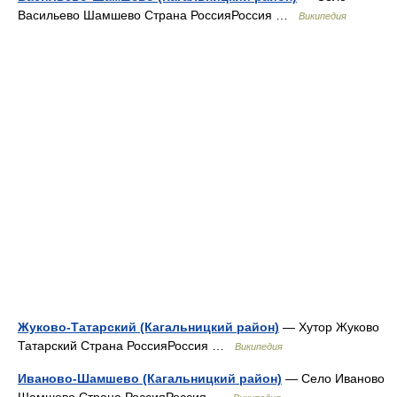
Васильево Шамшево Страна РоссияРоссия …
Википедия
Жуково-Татарский (Кагальницкий район)
— Хутор Жуково
Татарский Страна РоссияРоссия …
Википедия
Иваново-Шамшево (Кагальницкий район)
— Село Иваново