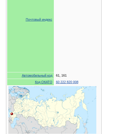
Почтовый индекс
Автомобильный код
61, 161
Код ОКАТО
60 222 820 008