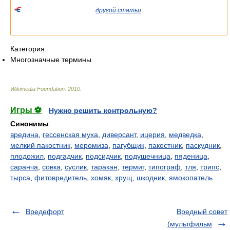
соответствующие статьи.
Если вы попали сюда из
другой статьи
Википедии, пожалуйста,
вернитесь и уточните ссылку так, чтобы она указывала на
статью.
Категория:
Многозначные термины
Wikimedia Foundation
.
2010
.
Игры ⚽
Нужно решить контрольную?
Синонимы
:
вредина
,
гессенская муха
,
диверсант
,
ицерия
,
медведка
,
мелкий пакостник
,
меромиза
,
пагубщик
,
пакостник
,
паскудник
,
плодожил
,
подгадчик
,
подсидчик
,
подушечница
,
пяденица
,
саранча
,
совка
,
суслик
,
таракан
,
термит
,
типограф
,
тля
,
трипс
,
тырса
,
фитовредитель
,
хомяк
,
хрущ
,
шкодник
,
ямокопатель
Вредефорт
Вредный совет
(мультфильм