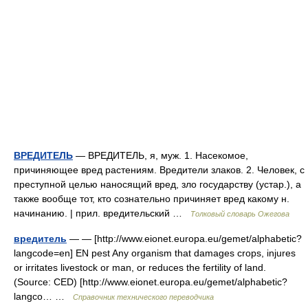
ВРЕДИТЕЛЬ
— ВРЕДИТЕЛЬ, я, муж. 1. Насекомое,
причиняющее вред растениям. Вредители злаков. 2. Человек, с
преступной целью наносящий вред, зло государству (устар.), а
также вообще тот, кто сознательно причиняет вред какому н.
начинанию. | прил. вредительский …
Толковый словарь Ожегова
вредитель
— — [http://www.eionet.europa.eu/gemet/alphabetic?
langcode=en] EN pest Any organism that damages crops, injures
or irritates livestock or man, or reduces the fertility of land.
(Source: CED) [http://www.eionet.europa.eu/gemet/alphabetic?
langco… …
Справочник технического переводчика