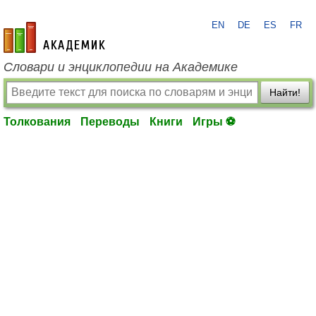
EN
DE
ES
FR
academic.ru
Словари и энциклопедии на Академике
Найти!
Толкования
Переводы
Книги
Игры ⚽