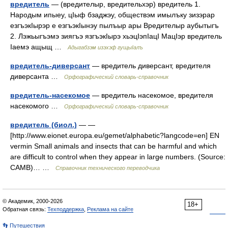
вредитель
— (вредителыр, вредительхэр) вредитель 1.
Народым ипыеу, цIыф бзаджэу, обществэм имылъку зизэрар
езгъэкIырэр е езгъэкIынэу пылъыр ары Вредителыр аубытыгъ
2. Лэжьыгъэмэ зиягъэ язгъэкIырэ хьэцIэпIацI МацIэр вредитель
Iаемэ ащыщ …
Адыгабзэм изэхэф гущыIалъ
вредитель-диверсант
— вредитель диверсант, вредителя
диверсанта …
Орфографический словарь-справочник
вредитель-насекомое
— вредитель насекомое, вредителя
насекомого …
Орфографический словарь-справочник
вредитель (биол.)
— —
[http://www.eionet.europa.eu/gemet/alphabetic?langcode=en] EN
vermin Small animals and insects that can be harmful and which
are difficult to control when they appear in large numbers. (Source:
CAMB)… …
Справочник технического переводчика
© Академик, 2000-2026
18+
Обратная связь:
Техподдержка
,
Реклама на сайте
👣 Путешествия