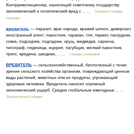
Контрреволюционер, наносящий советскому государству
экономический и политический вред с… …
Толковый словарь
Ушакова
вредитель
— паразит; враг народа, вражий шпион, диверсант,
иностранный агент; пакостник, таракан, тля, термит, паскудник,
совка, подсидчик, подгадчик, хрущ, медведка, саранча,
типограф, пяденица, ицерия, пагубщик, мелкий пакостник,
трипс, вредина, шкодник,… …
Словарь синонимов
ВРЕДИТЕЛЬ
— сельскохозяйственный, бесполезный с точки
зрения сельского хозяйства организм, повреждающий ценные
виды растений, животных или их продукты, угрожающий
здоровью человека. Вредитель наносит огромный
экономический ущерб. Средне глобальные ежегодные… …
Экологический словарь