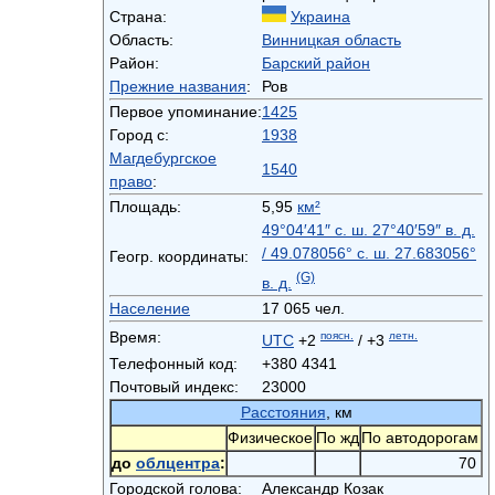
Страна:
Украина
Область:
Винницкая область
Район:
Барский район
Прежние названия
:
Ров
Первое упоминание:
1425
Город с:
1938
Магдебургское
1540
право
:
Площадь:
5,95
км²
49°04′41″ с. ш.
27°40′59″ в. д.
/
49.078056° с. ш.
27.683056°
Геогр. координаты:
(G)
в. д.
Население
17 065 чел.
Время:
поясн.
летн.
UTC
+2
/ +3
Телефонный код:
+380 4341
Почтовый индекс:
23000
Расстояния
, км
Физическое
По жд
По автодорогам
до
облцентра
:
70
Городской голова:
Александр Козак