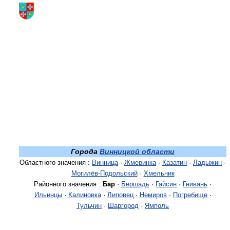
Города
Винницкой области
Областного значения :
Винница
·
Жмеринка
·
Казатин
·
Ладыжин
·
Могилёв-Подольский
·
Хмельник
Районного значения :
Бар
·
Бершадь
·
Гайсин
·
Гнивань
·
Ильинцы
·
Калиновка
·
Липовец
·
Немиров
·
Погребище
·
Тульчин
·
Шаргород
·
Ямполь