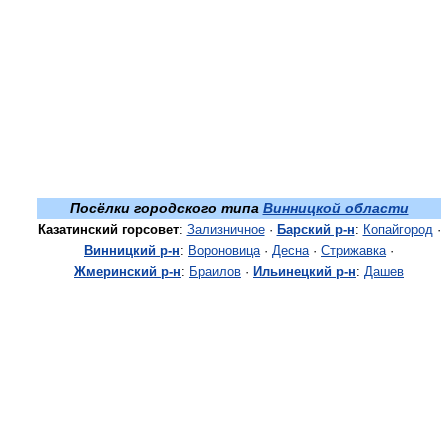
Посёлки городского типа
Винницкой области
Казатинский горсовет
:
Зализничное
·
Барский р-н
:
Копайгород
·
Винницкий р-н
:
Вороновица
·
Десна
·
Стрижавка
·
Жмеринский р-н
:
Браилов
·
Ильинецкий р-н
:
Дашев