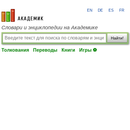
EN
DE
ES
FR
academic.ru
Словари и энциклопедии на Академике
Найти!
Толкования
Переводы
Книги
Игры ⚽