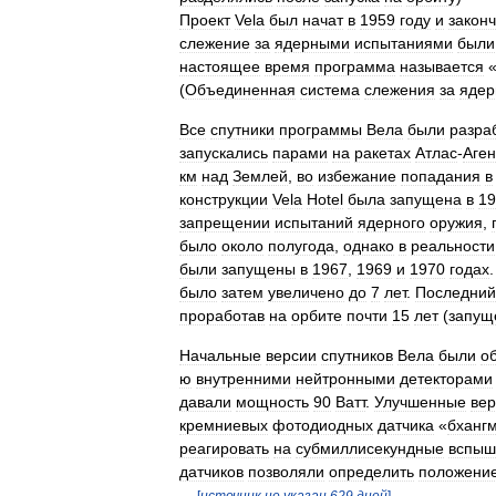
Проект
Vela
был
начат
в
1959
году
и
закон
слежение
за
ядерными
испытаниями
были
настоящее
время
программа
называется
(
Объединенная
система
слежения
за
яде
Все
спутники
программы
Вела
были
разра
запускались
парами
на
ракетах
Атлас
-
Аге
км
над
Землей
,
во
избежание
попадания
в
конструкции
Vela
Hotel
была
запущена
в
19
запрещении
испытаний
ядерного
оружия
,
было
около
полугода
,
однако
в
реальности
были
запущены
в
1967
,
1969
и
1970
годах
было
затем
увеличено
до
7
лет
.
Последний
проработав
на
орбите
почти
15
лет
(
запущ
Начальные
версии
спутников
Вела
были
о
ю
внутренними
нейтронными
детекторами
давали
мощность
90
Ватт
.
Улучшенные
вер
кремниевых
фотодиодных
датчика
«
бханг
реагировать
на
субмиллисекундные
вспыш
датчиков
позволяли
определить
положени
[
источник
не
указан
629
дней
]