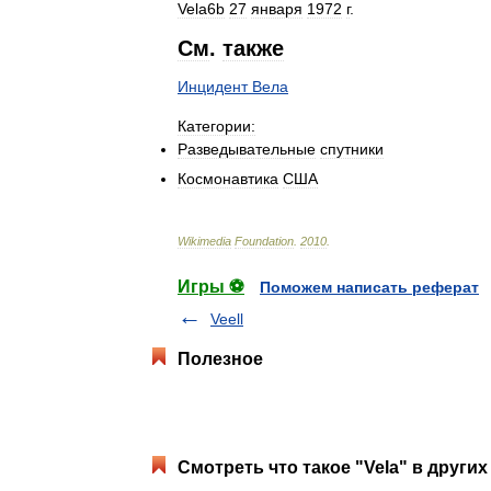
Vela6b
27
января
1972
г
.
См
.
также
Инцидент
Вела
Категории:
Разведывательные
спутники
Космонавтика
США
Wikimedia
Foundation
.
2010
.
Игры ⚽
Поможем написать реферат
Veell
Полезное
Смотреть что такое "Vela" в других