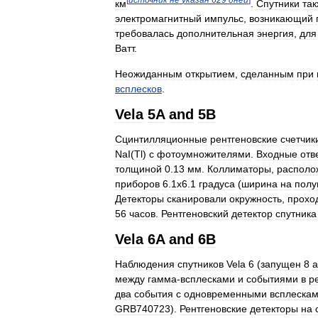
км
.
Спутники
та
электромагнитный
импульс
,
возникающий
требовалась
дополнительная
энергия
,
для
Ватт
.
Неожиданным
открытием
,
сделанным
при
всплесков
.
Vela
5A
and
5B
Сцинтилляционные
рентгеновские
счетчик
NaI
(
Tl
)
с
фотоумножителями
.
Входные
отв
толщиной
0
.
13
мм
.
Коллиматоры
,
располо
приборов
6
.
1х6
.
1
градуса
(
ширина
на
полу
Детекторы
сканировали
окружность
,
прохо
56
часов
.
Рентгеновский
детектор
спутника
Vela
6A
and
6B
Наблюдения
спутников
Vela
6
(
запущен
8
а
между
гамма
-
всплесками
и
событиями
в
р
два
события
с
одновременными
всплеска
GRB740723
).
Рентгеновские
детекторы
на