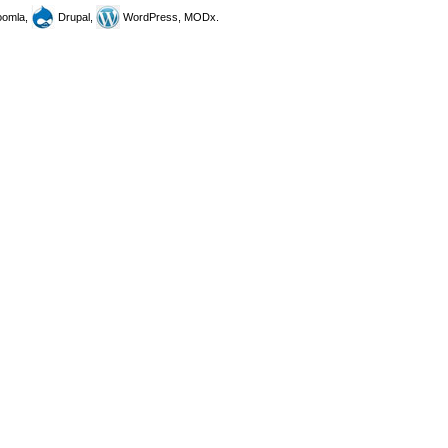
omla,
Drupal,
WordPress, MODx.