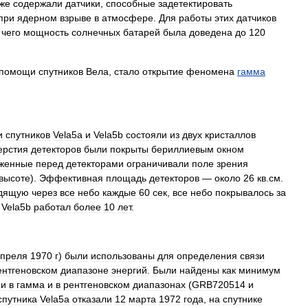
кже
содержали
датчики
,
способные
задетектировать
при
ядерном
взрыве
в
атмосфере
.
Для
работы
этих
датчиков
чего
мощность
солнечных
батарей
была
доведена
до
120
помощи
спутников
Вела
,
стало
открытие
феномена
гамма
и
спутников
Vela5a
и
Vela5b
состояли
из
двух
кристаллов
ерстия
детекторов
были
покрыты
бериллиевым
окном
женные
перед
детекторами
ограничивали
поле
зрения
высоте
).
Эффективная
площадь
детекторов
—
около
26
кв
.
см
.
дящую
через
все
небо
каждые
60
сек
,
все
небо
покрывалось
за
Vela5b
работал
более
10
лет
.
преля
1970
г
)
были
использованы
для
определения
связи
ентгеновском
диапазоне
энергий
.
Были
найдены
как
минимум
ми
в
гамма
и
в
рентгеновском
диапазонах
(
GRB720514
и
спутника
Vela5a
отказали
12
марта
1972
года
,
на
спутнике