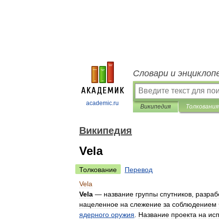
Словари и энциклоп
academic.ru
Википедия
Толкования
Википедия
Vela
Толкование
Перевод
Vela
Vela
—
название
группы
спутников
,
разраб
нацеленное
на
слежение
за
соблюдением
ядерного
оружия
.
Название
проекта
на
ис