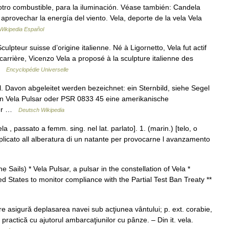
otro combustible, para la iluminación. Véase también: Candela
aprovechar la energía del viento. Vela, deporte de la vela Vela
Wikipedia Español
eur suisse d’origine italienne. Né à Ligornetto, Vela fut actif
carrière, Vicenzo Vela a proposé à la sculpture italienne des
 …
Encyclopédie Universelle
el. Davon abgeleitet werden bezeichnet: ein Sternbild, siehe Segel
den Vela Pulsar oder PSR 0833 45 eine amerikanische
cher …
Deutsch Wikipedia
vela , passato a femm. sing. nel lat. parlato]. 1. (marin.) [telo, o
pplicato all alberatura di un natante per provocarne l avanzamento
e Sails) * Vela Pulsar, a pulsar in the constellation of Vela *
d States to monitor compliance with the Partial Test Ban Treaty **
e asigură deplasarea navei sub acţiunea vântului; p. ext. corabie,
practică cu ajutorul ambarcaţiunilor cu pânze. – Din it. vela.