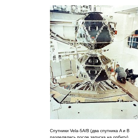
Спутники
Vela
-
5A
/
B
(
два
спутника
A
и
B
разделялись
после
запуска
на
орбиту
)