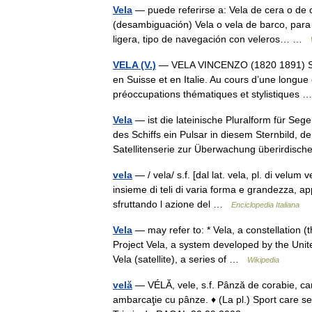
Vela
— puede referirse a: Vela de cera o de 
(desambiguación) Vela o vela de barco, para 
ligera, tipo de navegación con veleros… …
VELA (V.)
— VELA VINCENZO (1820 1891) Sculpt
en Suisse et en Italie. Au cours d’une longue 
préoccupations thématiques et stylistiques
Vela
— ist die lateinische Pluralform für Seg
des Schiffs ein Pulsar in diesem Sternbild, 
Satellitenserie zur Überwachung überirdis
vela
— / vela/ s.f. [dal lat. vela, pl. di velum 
insieme di teli di varia forma e grandezza, a
sfruttando l azione del …
Enciclopedia Italiana
Vela
— may refer to: * Vela, a constellation (th
Project Vela, a system developed by the Unite
Vela (satellite), a series of …
Wikipedia
velă
— VÉLĂ, vele, s.f. Pânză de corabie, car
ambarcaţie cu pânze. ♦ (La pl.) Sport care se 