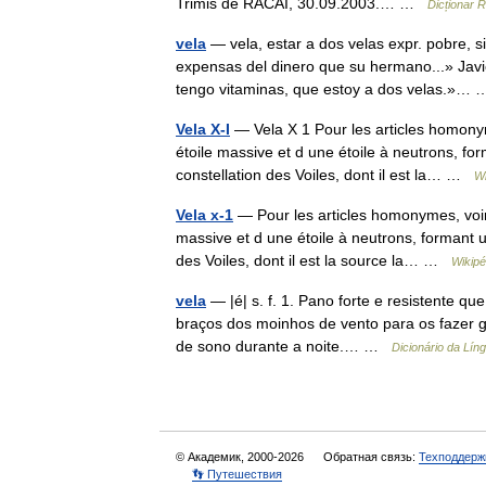
Trimis de RACAI, 30.09.2003.… …
Dicționar 
vela
— vela, estar a dos velas expr. pobre, s
expensas del dinero que su hermano...» Jav
tengo vitaminas, que estoy a dos velas.»
Vela X-I
— Vela X 1 Pour les articles homony
étoile massive et d une étoile à neutrons, for
constellation des Voiles, dont il est la… …
Wi
Vela x-1
— Pour les articles homonymes, voir
massive et d une étoile à neutrons, formant un
des Voiles, dont il est la source la… …
Wikipé
vela
— |é| s. f. 1. Pano forte e resistente 
braços dos moinhos de vento para os fazer gi
de sono durante a noite.… …
Dicionário da Lín
© Академик, 2000-2026
Обратная связь:
Техподдерж
👣 Путешествия