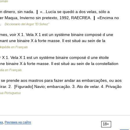
Român
in dinero, sin nada. ❙ «...Lucía se quedó a dos velas, sólo a
ier Maqua, Invierno sin pretexto, 1992, RAECREA. ❙ «Encima no
… …
Diccionario del Argot "El Sohez"
mes, voir X 1. Vela X 1 est un système binaire composé d une
mant une binaire X à forte masse. Il est situé au sein de la
kipédia en Français
 X 1. Vela X 1 est un système binaire composé d une étoile
e binaire X à forte masse. Il est situé au sein de la constellation
dia en Français
que se prende aos mastros para fazer andar as embarcações, ou aos
rar. 2. [Figurado] Navio; embarcação. 3. Ato de velar. 4. Privação
gua Portuguesa
ка
,
Реклама на сайте
18+