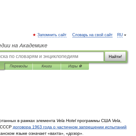
Запомнить сайт
Словарь на свой сайт
RU
едии на Академике
Найти!
Переводы
Книги
Игры ⚽
отанных
в
рамках
элемента
Vela
Hotel
программы
США
Vela
,
СССР
договора
1963
года
о
частичном
запрещении
испытаний
панском
языке
означает
«
вахта
», «
дозор
».