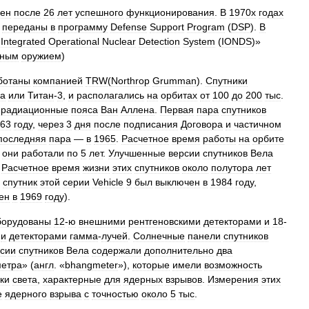
чен
после
26
лет
успешного
функционирования
.
В
1970х
годах
переданы
в
программу
Defense
Support
Program
(
DSP
).
В
«
Integrated
Operational
Nuclear
Detection
System
(
IONDS
)»
рным
оружием
)
ботаны
компанией
TRW
(
Northrop
Grumman
).
Спутники
на
или
Титан
-
3
,
и
располагались
на
орбитах
от
100
до
200
тыс
.
радиационные
пояса
Ван
Аллена
.
Первая
пара
спутников
63
году
,
через
3
дня
после
подписания
Договора
и
частичном
последняя
пара
—
в
1965
.
Расчетное
время
работы
на
орбите
они
работали
по
5
лет
.
Улучшенные
версии
спутников
Вела
.
Расчетное
время
жизни
этих
спутников
около
полутора
лет
спутник
этой
серии
Vehicle
9
был
выключен
в
1984
году
,
ен
в
1969
году
).
борудованы
12
-
ю
внешними
рентгеновскими
детекторами
и
18
-
и
детекторами
гамма
-
лучей
.
Солнечные
панели
спутников
сии
спутников
Вела
содержали
дополнительно
два
метра
» (
англ
. «
bhangmeter
»),
которые
имели
возможность
ки
света
,
характерные
для
ядерных
взрывов
.
Измерения
этих
е
ядерного
взрыва
с
точностью
около
5
тыс
.