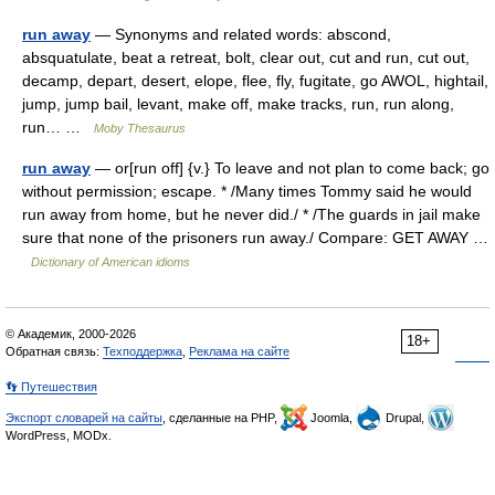
run away
— Synonyms and related words: abscond,
absquatulate, beat a retreat, bolt, clear out, cut and run, cut out,
decamp, depart, desert, elope, flee, fly, fugitate, go AWOL, hightail,
jump, jump bail, levant, make off, make tracks, run, run along,
run… …
Moby Thesaurus
run away
— or[run off] {v.} To leave and not plan to come back; go
without permission; escape. * /Many times Tommy said he would
run away from home, but he never did./ * /The guards in jail make
sure that none of the prisoners run away./ Compare: GET AWAY …
Dictionary of American idioms
© Академик, 2000-2026
18+
Обратная связь:
Техподдержка
,
Реклама на сайте
👣 Путешествия
Экспорт словарей на сайты
, сделанные на PHP,
Joomla,
Drupal,
WordPress, MODx.