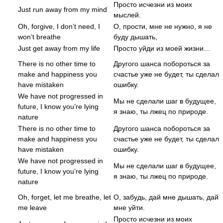
Просто исчезни из моих
Just run away from my mind
мыслей.
Oh, forgive, I don’t need, I
О, прости, мне не нужно, я не
won’t breathe
буду дышать,
Just get away from my life
Просто уйди из моей жизни…
There is no other time to
Другого шанса побороться за
make and happiness you
счастье уже не будет, ты сделал
have mistaken
ошибку.
We have not progressed in
Мы не сделали шаг в будущее,
future, I know you’re lying
я знаю, ты лжец по природе.
nature
There is no other time to
Другого шанса побороться за
make and happiness you
счастье уже не будет, ты сделал
have mistaken
ошибку.
We have not progressed in
Мы не сделали шаг в будущее,
future, I know you’re lying
я знаю, ты лжец по природе.
nature
Oh, forget, let me breathe, let
О, забудь, дай мне дышать, дай
me leave
мне уйти.
Просто исчезни из моих