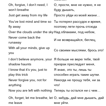
Oh, forgive, I don’t need, I
О, прости, мне не нужно, я не
won’t breathe
буду дышать,
Just get away from my life
Просто уйди из моей жизни…
You’ve lost mind and time so
Ты потерял рассудок и время,
fly away
поэтому лети прочь отсюда
Over the clouds under the sky
Над облаками, под небом,
Never come back the
И не возвращайся, беглец,
runaway
With all your minds, give up
Со своими мыслями, брось это!
you
I don’t believe anymore, your
Я больше не верю тебе, твой
shadow haunts
призрак преследует меня,
I know that it’s you, just to
Я знаю, это ты, лишь ты
play this trick
способен играть такие шутки.
Never forgive you, not for
Никогда не прощу тебя, ни за
anything
что!
Now you are left with nothing
Теперь ты остался ни с чем…
Oh, forget, let me breathe, let
О, забудь, дай мне дышать, дай
me leave
мне уйти.