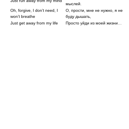
Just run away from my mind
мыслей.
Oh, forgive, I don’t need, I
О, прости, мне не нужно, я не
won’t breathe
буду дышать,
Just get away from my life
Просто уйди из моей жизни…