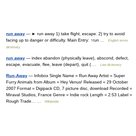
run away
— ► run away 1) take flight; escape. 2) try to avoid
facing up to danger or difficulty. Main Entry: ↑run …
English terms
dictionary
run away
— index abandon (physically leave), abscond, defect,
escape, evacuate, flee, leave (depart), quit ( …
Law dictionary
Run-Away
— Infobox Single Name = Run Away Artist = Super
Furry Animals from Album = Hey Venus! Released = 29 October
2007 Format = Digipack CD, 7 picture disc, download Recorded =
Miraval Studios, France Genre = Indie rock Length = 2:53 Label =
Rough Trade… …
Wikipedia