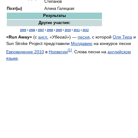
Степанов
Поэт(ы)
Алина Галецкая
Результаты
Другие участия:
2005
•
2006
•
2007
•
2008
•
2009
•
2010
•
2011
•
2012
«Run Away»
(с
англ.
«Убегай»
) —
песня
, с которой
Оля Тира
и
Sun Stroke Project представили
Молдавию
на конкурсе песни
[1]
Евровидение 2010
в
Норвегии
. Слова песни на
английском
языке
.