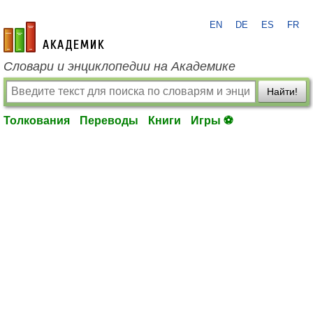
EN
DE
ES
FR
academic.ru
Словари и энциклопедии на Академике
Найти!
Толкования
Переводы
Книги
Игры ⚽