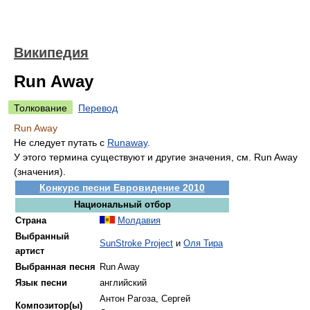
Википедия
Run Away
Толкование
Перевод
Run Away
Не следует путать с
Runaway
.
У этого термина существуют и другие значения, см. Run Away
(значения).
Конкурс песни Евровидение 2010
Национальный отбор
Страна
Молдавия
Выбранный
SunStroke Project
и
Оля Тира
артист
Выбранная песня
Run Away
Язык песни
английский
Антон Рагоза, Сергей
Композитор(ы)