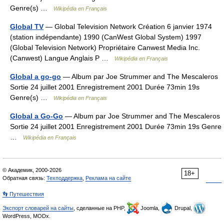
Genre(s) …
Wikipédia en Français
Global TV
— Global Television Network Création 6 janvier 1974
(station indépendante) 1990 (CanWest Global System) 1997
(Global Television Network) Propriétaire Canwest Media Inc.
(Canwest) Langue Anglais P …
Wikipédia en Français
Global a go-go
— Album par Joe Strummer and The Mescaleros
Sortie 24 juillet 2001 Enregistrement 2001 Durée 73min 19s
Genre(s) …
Wikipédia en Français
Global a Go-Go
— Album par Joe Strummer and The Mescaleros
Sortie 24 juillet 2001 Enregistrement 2001 Durée 73min 19s Genre
…
Wikipédia en Français
© Академик, 2000-2026
18+
Обратная связь:
Техподдержка
,
Реклама на сайте
👣 Путешествия
Экспорт словарей на сайты
, сделанные на PHP,
Joomla,
Drupal,
WordPress, MODx.