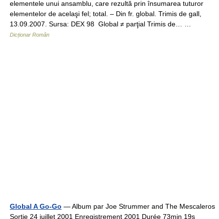
elementele unui ansamblu, care rezultă prin însumarea tuturor
elementelor de acelaşi fel; total. – Din fr. global. Trimis de gall,
13.09.2007. Sursa: DEX 98 Global ≠ parţial Trimis de… …
Dicționar Român
Global A Go-Go
— Album par Joe Strummer and The Mescaleros
Sortie 24 juillet 2001 Enregistrement 2001 Durée 73min 19s