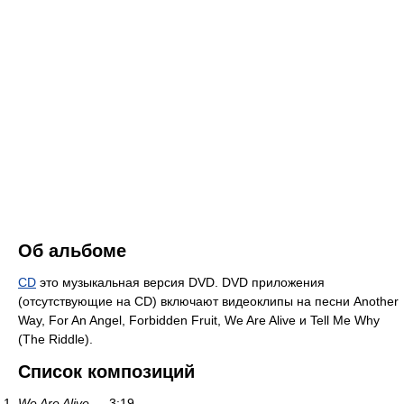
Об альбоме
CD
это музыкальная версия DVD. DVD приложения
(отсутствующие на CD) включают видеоклипы на песни Another
Way, For An Angel, Forbidden Fruit, We Are Alive и Tell Me Why
(The Riddle).
Список композиций
We Are Alive
— 3:19