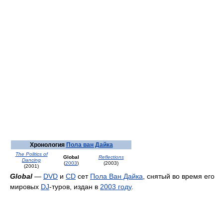
Хронология
Пола ван Дайка
The Politics of
Global
Reflections
Dancing
(
2003
)
(2003)
(2001)
Global
—
DVD
и
CD
сет
Пола Ван Дайка
, снятый во время его
мировых
DJ
-туров, издан в
2003 году
.