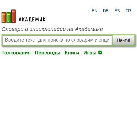
EN
DE
ES
FR
academic.ru
Словари и энциклопедии на Академике
Найти!
Толкования
Переводы
Книги
Игры ⚽