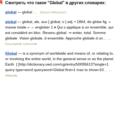
Смотреть что такое "Global" в других словарях:
global
— global …
Deutsch Wörterbuch
global
— global, ale, aux [ glɔbal, o ] adj. • 1864; de globe fig. «
masse totale » → englober 1 ♦ Qui s applique à un ensemble, qui
est considéré en bloc. Revenu global. ⇒ entier, total. Somme
globale. Vision globale, d ensemble. Approche globale d un… …
Encyclopédie Universelle
Global
— is a synonym of worldwide and means of, or relating to,
or involving the entire world, in the general sense or as the planet
Earth. [ [http://dictionary.oed.com/cgi/entry/50095613?single=1
query type=word queryword=Global first=1 max to show=10… …
Wikipedia