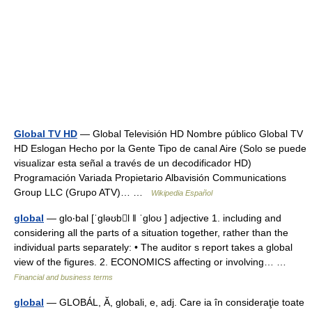
Global TV HD
— Global Televisión HD Nombre público Global TV
HD Eslogan Hecho por la Gente Tipo de canal Aire (Solo se puede
visualizar esta señal a través de un decodificador HD)
Programación Variada Propietario Albavisión Communications
Group LLC (Grupo ATV)… …
Wikipedia Español
global
— glo‧bal [ˈgləʊbl ǁ ˈgloʊ ] adjective 1. including and
considering all the parts of a situation together, rather than the
individual parts separately: • The auditor s report takes a global
view of the figures. 2. ECONOMICS affecting or involving… …
Financial and business terms
global
— GLOBÁL, Ă, globali, e, adj. Care ia în consideraţie toate