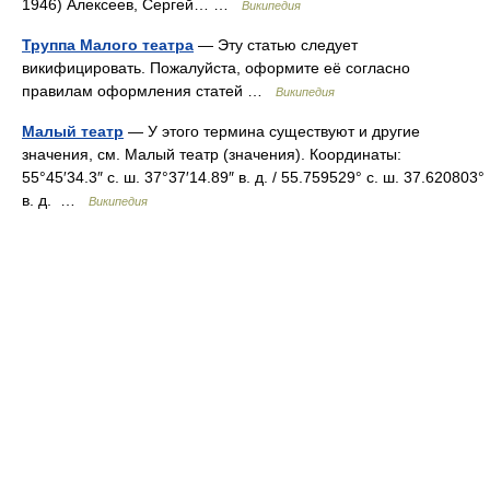
1946) Алексеев, Сергей… …
Википедия
Труппа Малого театра
— Эту статью следует
викифицировать. Пожалуйста, оформите её согласно
правилам оформления статей …
Википедия
Малый театр
— У этого термина существуют и другие
значения, см. Малый театр (значения). Координаты:
55°45′34.3″ с. ш. 37°37′14.89″ в. д. / 55.759529° с. ш. 37.620803°
в. д. …
Википедия