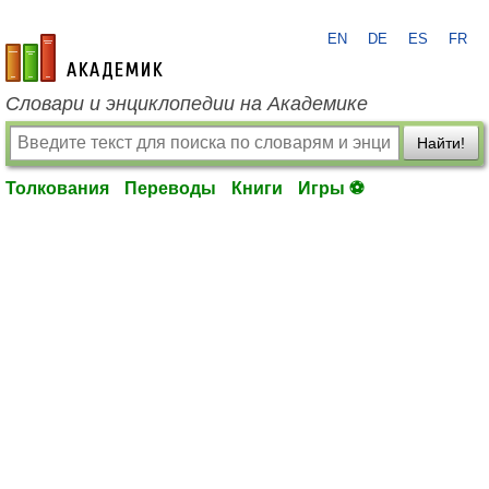
EN
DE
ES
FR
academic.ru
Словари и энциклопедии на Академике
Найти!
Толкования
Переводы
Книги
Игры ⚽