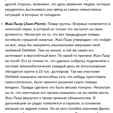
другой стороны, возможно, это дань уважения людям, которые
умудрялись вытаскивать рок-звёзд из самых немыслимых
ситуаций, в которые те попадали.
Жан-Пьер (Jean-Pierre)
. Повар группы. Впервые появляется в
пилотной серии, в которой он только что заступил на свою
должность. Несмотря на то, что все предыдущие повара
погибали страшной смертью, Жан-Пьер утверждает, что пойдёт
на всё, лишь бы накормить изысканными закусками свой
любимый Dethklok. Тем не менее, в той же серии его
затягивает в вертолётный винт. По какой-то причине Жан-Пьер
не погиб. Его (а точнее то, что удалось собрать) подключили к
системе жизнеобеспечения (каждый день её использования
обходился группе в 10 тыс. долларов). Так как участники
Dethklok оказались неспособны хоть что-нибудь приготовить
самостоятельно, было принято решение сшить повара
воедино. Правда сделано это было весьма топорно. Несмотря
на то, что некоторые его органы оказались не на своём месте,
Жан-Пьер вернулся к своим прямым обязанностям. В
дальнейшем он редко появляется в сериале, в основном
мелькая на заднем плане. Из-за него погибла королева Дании: