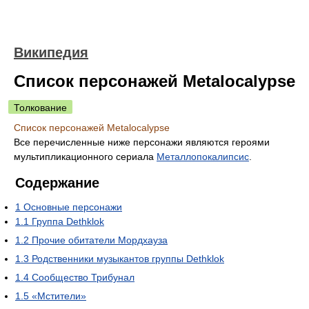
Википедия
Список персонажей Metalocalypse
Толкование
Список персонажей Metalocalypse
Все перечисленные ниже персонажи являются героями
мультипликационного сериала
Металлопокалипсис
.
Содержание
1
Основные персонажи
1.1
Группа Dethklok
1.2
Прочие обитатели Мордхауза
1.3
Родственники музыкантов группы Dethklok
1.4
Сообщество Трибунал
1.5
«Мстители»