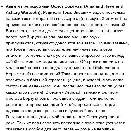
Анья и преподобный Ослог Вортузы (Anja and Reverend
Aslaug Wartooth)
. Родители Токи. Внешним видом несколько
напоминают лютеран. За весь сериал (на текущий момент) не
произносят ни слова и вообще не проявляют никаких эмоций.
Более того, на этом делается акцентирование — при показе
персонажей крупным планом все внешние звуки
приглушаются, откуда-то доносится вой ветра. Примечательно,
что Токи в присутствии родителей начинает вести себя
аналогично: молча сидит, уставившись в пространство перед
собой с каменным выражением лица. Оба родителя живут в
маленькой деревне неподалёку от местечка Lillehammer в
Норвегии. Из воспоминаний Токи становится понятно, что его
воспитали в большой строгости (сцена, в которой мать долго
смотрит на маленького Токи, после чего бьёт его по лицу без
каких-либо причин). В серии «Dethdad» выясняется, что у
мистера Вортуза рак в последней стадии. Токи долго не
решается отправиться домой, чтобы проститься с отцом,
однако, в конце концов сыновьи чувства берут верх.
Результатом поездки домой стало то, что Ослог умер не от
рака: Токи желая исполнить последнюю волю отца (тот хотел
оказаться в особом для него месте — доме на вершине