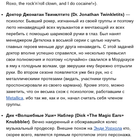
Roxo, the rock’n’roll clown, and I do cocaine!»).
Доктор Джонатан Твинклтитс (Dr. Jonathan Twinkletits)
—
психолог. Бывший рокер, изгнанный из своей группы и поэтому
люто ненавидящий всех музыкантов и мечтающий их всех
перебить с помощью шариковой ручки в глаз. Был нанят
менеджером Детклока в восьмой серии с целью научить
главных героев меньше друг друга ненавидеть. С этой задачей
доктор вполне успешно справился, но несколько превысил
свои полномочия и поэтому «случайно» свалился в Мордхаусе
в яму к голодным волкам, где зверушки ему бережно отгрызли
руки. Во втором сезоне появляется уже без рук, но с
металлическими протезами (видать, участники группы
проспонсировали из своего кармана). Кроме этого, можно
заметить, что он весьма схож с психологом, работавшим с
Metallica
, ибо так же, как и он, начал считать себя членом
группы.
Дик «Волшебные Уши» Наблер (Dick «The Magic Ears»
Knubbbler)
. Вечно накуренный и обожравшийся колес
музыкальный продюсер. Внешне похож на
Энди Уорхола
кто,
скорее всего, является прямым прототипом этого персонажа.