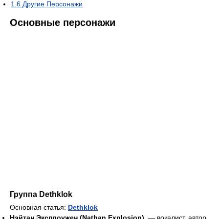
1.6
Другие Персонажи
Основные персонажи
Группа Dethklok
Основная статья:
Dethklok
Нэйтан Эксплоужен (Nathan Explosion)
— вокалист, автор