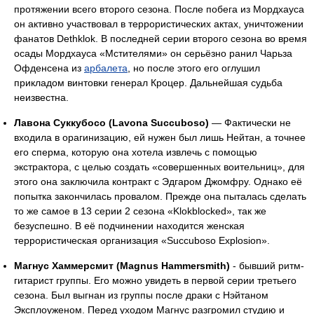
протяжении всего второго сезона. После побега из Мордхауса
он активно участвовал в террористических актах, уничтожении
фанатов Dethklok. В последней серии второго сезона во время
осады Мордхауса «Мстителями» он серьёзно ранил Чарьза
Офденсена из
арбалета
, но после этого его оглушил
прикладом винтовки генерал Кроцер. Дальнейшая судьба
неизвестна.
Лавона Суккубосо (Lavona Succuboso)
— Фактически не
входила в орагинизацию, ей нужен был лишь Нейтан, а точнее
его сперма, которую она хотела извлечь с помощью
экстрактора, с целью создать «совершенных воительниц», для
этого она заключила контракт с Эдгаром Джомфру. Однако её
попытка закончилась провалом. Прежде она пыталась сделать
то же самое в 13 серии 2 сезона «Klokblocked», так же
безуспешно. В её подчинении находится женская
террористическая организация «Succuboso Explosion».
Магнус Хаммерсмит (Magnus Hammersmith)
- бывший ритм-
гитарист группы. Его можно увидеть в первой серии третьего
сезона. Был выгнан из группы после драки с Нэйтаном
Эксплоуженом. Перед уходом Магнус разгромил студию и