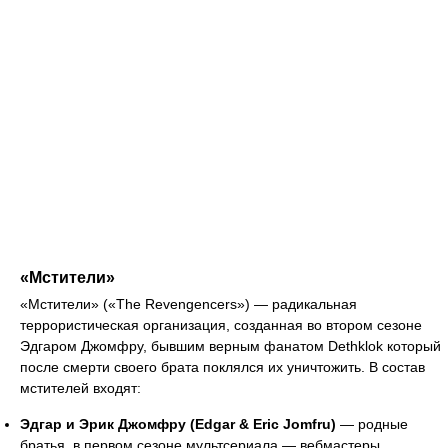
«Мстители»
«Мстители» («The Revengencers») — радикальная
террористическая организация, созданная во втором сезоне
Эдгаром Джомфру, бывшим верным фанатом Dethklok который
после смерти своего брата поклялся их уничтожить. В состав
мстителей входят:
Эдгар и Эрик Джомфру (Edgar & Eric Jomfru)
— родные
братья, в первом сезоне мультсериала — вебмастеры,