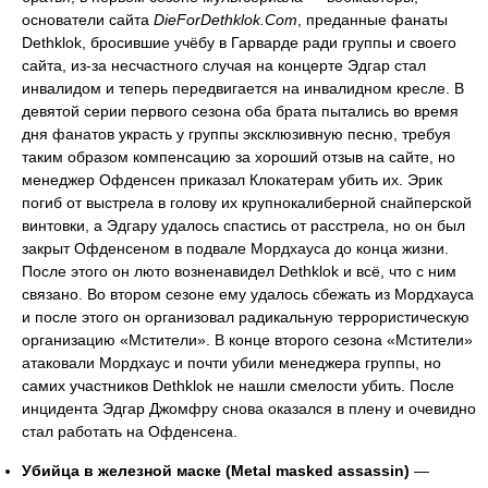
основатели сайта
DieForDethklok.Com
, преданные фанаты
Dethklok, бросившие учёбу в Гарварде ради группы и своего
сайта, из-за несчастного случая на концерте Эдгар стал
инвалидом и теперь передвигается на инвалидном кресле. В
девятой серии первого сезона оба брата пытались во время
дня фанатов украсть у группы эксклюзивную песню, требуя
таким образом компенсацию за хороший отзыв на сайте, но
менеджер Офденсен приказал Клокатерам убить их. Эрик
погиб от выстрела в голову их крупнокалиберной снайперской
винтовки, а Эдгару удалось спастись от расстрела, но он был
закрыт Офденсеном в подвале Мордхауса до конца жизни.
После этого он люто возненавидел Dethklok и всё, что с ним
связано. Во втором сезоне ему удалось сбежать из Мордхауса
и после этого он организовал радикальную террористическую
организацию «Мстители». В конце второго сезона «Мстители»
атаковали Мордхаус и почти убили менеджера группы, но
самих участников Dethklok не нашли смелости убить. После
инцидента Эдгар Джомфру снова оказался в плену и очевидно
стал работать на Офденсена.
Убийца в железной маске (Metal masked assassin)
—