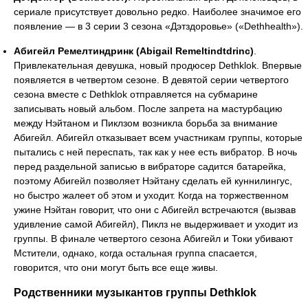
сериале присутствует довольно редко. Наиболее значимое его
появление — в 3 серии 3 сезона «Дэтздоровье» («Dethhealth»).
Абигейл Ремелтиндринк (Abigail Remeltindtdrinc)
.
Привлекательная девушка, новый продюсер Dethklok. Впервые
появляется в четвертом сезоне. В девятой серии четвертого
сезона вместе с Dethklok отправляется на субмарине
записывать новый альбом. После запрета на мастурбацию
между Нэйтаном и Пиклзом возникла борьба за внимание
Абигейл. Абигейл отказывает всем участникам группы, которые
пытались с ней переспать, так как у нее есть вибратор. В ночь
перед раздельной записью в вибраторе садится батарейка,
поэтому Абигейл позволяет Нэйтану сделать ей куннилингус,
но быстро жалеет об этом и уходит. Когда на торжественном
ужине Нэйтан говорит, что они с Абигейл встречаются (вызвав
удивление самой Абигейл), Пиклз не выдерживает и уходит из
группы. В финале четвертого сезона Абигейл и Токи убивают
Мстители, однако, когда остальная группа спасается,
говорится, что они могут быть все еще живы.
Родственники музыкантов группы Dethklok