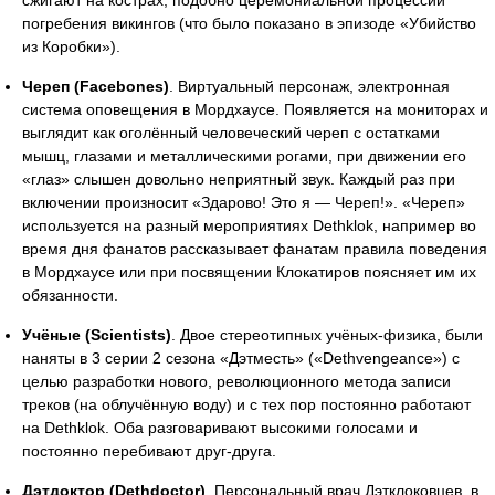
сжигают на кострах, подобно церемониальной процессии
погребения викингов (что было показано в эпизоде «Убийство
из Коробки»).
Череп (Facebones)
. Виртуальный персонаж, электронная
система оповещения в Мордхаусе. Появляется на мониторах и
выглядит как оголённый человеческий череп с остатками
мышц, глазами и металлическими рогами, при движении его
«глаз» слышен довольно неприятный звук. Каждый раз при
включении произносит «Здарово! Это я — Череп!». «Череп»
используется на разный мероприятиях Dethklok, например во
время дня фанатов рассказывает фанатам правила поведения
в Мордхаусе или при посвящении Клокатиров поясняет им их
обязанности.
Учёные (Scientists)
. Двое стереотипных учёных-физика, были
наняты в 3 серии 2 сезона «Дэтместь» («Dethvengeance») с
целью разработки нового, революционного метода записи
треков (на облучённую воду) и с тех пор постоянно работают
на Dethklok. Оба разговаривают высокими голосами и
постоянно перебивают друг-друга.
Дэтдоктор (Dethdoctor)
. Персональный врач Дэтклоковцев, в