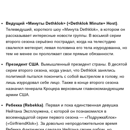
Ведущий «Минуты Dethklok» («Dethklok Minute» Host)
.
Телеведуший, короткого шоу «Минута Dethklok», в котором он
рассказывает интересные новости группы. В восьмой серии
второго сезона серьёзно пострадал, когда на телестудию
свалился метеорит, левая половина его тела изуродованна, но
тем не менее он прололжает свои прямые обязанности.
Президент США
. Вымышленный президент страны. В десятой
серии второго сезона, когда узнал, что Dethklok занялись
политикой пытался покончить с собой выстрелом в голову, но
лишь изуродовал себе лицо. Также в конце второго сезона
назначил генерала Кроцера верховным главнокомандующим
армии США.
Ребекка (Rebekka)
. Первая и пока единственная девушка
Нейтана Эксплоужена, с которой он познакомился в
восемнадцатой серии первого сезона — «ПодружкаКлок»
(«GirlfriendKlok»). За довольно непродолжительное время
Ребекка фактически сделала Нейтана своим рабом, но