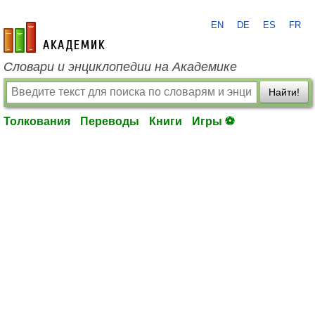
EN
DE
ES
FR
academic.ru
Словари и энциклопедии на Академике
Найти!
Толкования
Переводы
Книги
Игры ⚽