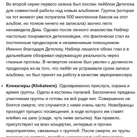
Во второй серии первого сезона был послан лейблом Детклока
для совместной работы над новым альбомом. Группа (которая
на тот момент уже потратила 500 миллионов баксов на этот
альбом, но толком ничего не записала) заочно люто
ненавидела Дика. Однако после личного знакомства Наблер
настолько понравился детклоковцам, что фактически стал их
постоянным продюсером и незаменимым помощником.
Именно благодаря Детклоку, Наблер лишился обоих глаз и в
дальнейшем обозревал окружающую реальность через
глазные протезы. В четвертом сезоне был уволен с должности
продюсера из-за того, что лейбл не устраивали сроки записи
альбома, но был принят на работу в качестве звукорежиссера.
Клокатиры (Klokateers)
. Одновременно прислуга, охрана и
армия группы. Одеты в костюмы палачей. Бесконечно преданы
участникам группы и готовы на всё ради них. Совершенно не
боятся смерти, что случается с ними очень часто. Новобранцы
проходят процесс посвящения, в ходе которого им ставят
клеймо на шею (сзади, чуть ниже затылка). Как правило,
присутствуют на всех концертах, интервью и прочих
мероприятиях, связанных с группой. После смерти, их трупы