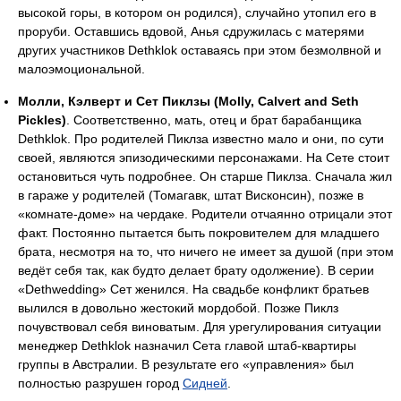
высокой горы, в котором он родился), случайно утопил его в
проруби. Оставшись вдовой, Анья сдружилась с матерями
других участников Dethklok оставаясь при этом безмолвной и
малоэмоциональной.
Молли, Кэлверт и Сет Пиклзы (Molly, Calvert and Seth
Pickles)
. Соответственно, мать, отец и брат барабанщика
Dethklok. Про родителей Пиклза известно мало и они, по сути
своей, являются эпизодическими персонажами. На Сете стоит
остановиться чуть подробнее. Он старше Пиклза. Сначала жил
в гараже у родителей (Томагавк, штат Висконсин), позже в
«комнате-доме» на чердаке. Родители отчаянно отрицали этот
факт. Постоянно пытается быть покровителем для младшего
брата, несмотря на то, что ничего не имеет за душой (при этом
ведёт себя так, как будто делает брату одолжение). В серии
«Dethwedding» Сет женился. На свадьбе конфликт братьев
вылился в довольно жестокий мордобой. Позже Пиклз
почувствовал себя виноватым. Для урегулирования ситуации
менеджер Dethklok назначил Сета главой штаб-квартиры
группы в Австралии. В результате его «управления» был
полностью разрушен город
Сидней
.