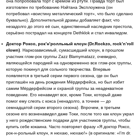
она попробовала торт с кремом из ртути. Правда торт был
изготовлен по требованию Нэйтана Эксплоужена (он
потребовал «воистину металлический торт», что было сделано
буквально). Дополнительной драмы добавляет факт, что
незадолго до этого её сын, единственный наследник престола,
серьёзно пострадал на концерте Dethklok и стал инвалидом.
Доктор Роксо, рок’н’ролльный клоун (Dr.Rockzo, rock’n’roll
clown)
. Наркозависимый, сумасшедший клоун, в прошлом
участник глэм-рок группы Zazz Blamymatazz, очевидно,
являющейся пародией на одновременно все глэм-рок группы,
которую покинул для сольного творчества. Впервые
появляется в третьей серии первого сезона, где он был
приглашён на день рождения Мёрдерфейса, но был избит
самим Мёрдерфейсом и охраной группы за неадекватное
поведение. Его ненавидят все, кроме Токи, который даже
помог ему слезть с кокса (ненадолго, а точнее — до
семнадцатой серии второго сезона). Впрочем, в третьем
сезоне его возненавидел даже Токи, после того как клоун украл
у него рождественские подарки для участников группы, чтобы
купить себе кокаина. Часто повторяет фразу «Я доктор Роксо,
рок-н-рольный клоун, я нюхаю, нюхаю!» (в оригинале: «I’m dr.