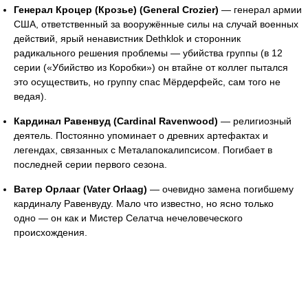
Генерал Кроцер (Крозье) (General Crozier)
— генерал армии
США, ответственный за вооружённые силы на случай военных
действий, ярый ненавистник Dethklok и сторонник
радикального решения проблемы — убийства группы (в 12
серии («Убийство из Коробки») он втайне от коллег пытался
это осуществить, но группу спас Мёрдерфейс, сам того не
ведая).
Кардинал Равенвуд (Cardinal Ravenwood)
— религиозный
деятель. Постоянно упоминает о древних артефактах и
легендах, связанных с Металапокалипсисом. Погибает в
последней серии первого сезона.
Ватер Орлааг (Vater Orlaag)
— очевидно замена погибшему
кардиналу Равенвуду. Мало что известно, но ясно только
одно — он как и Мистер Селатча нечеловеческого
происхождения.