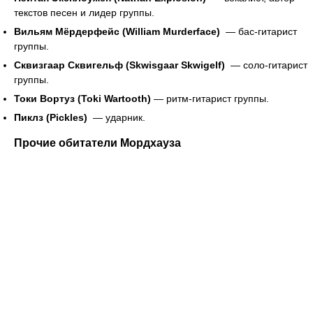
текстов песен и лидер группы.
Вильям Мёрдерфейс (William Murderface)
— бас-гитарист
группы.
Сквизгаар Сквигельф (Skwisgaar Skwigelf)
— соло-гитарист
группы.
Токи Вортуз (Toki Wartooth)
— ритм-гитарист группы.
Пиклз (Pickles)
— ударник.
Прочие обитатели Мордхауза