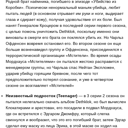
Родной брат наёмника, погибшего в эпизоде «Убийство из
Коробки». Психически ненормальный маньяк-убийца, любит
пытать людей (в основном отрывает им руки и ноги, выдирает
глаза и сдирает кожу), получая удовольствие от их боли. Был
нанят Генералом Кроцером в последней серии первого сезона,
с целью помочь уничтожить Dethklok, поскольку именно они
виноваты в смерти его брата он поклялся убить их. Но Чарльз
Офденсен вовремя остановил его. Во втором сезоне он еще
больше возненавидел группу и Офденсена, присоединился к
террористической организации «Мстители». Во время осады
Мордхауса «Мстителями» он пытался жестоко расправится с
менеджером группы, но Чарльза спас Нейтан Экспложен,
ударив убийцу горящим бревном, после чего тот
предположительно потерял сознание, и уже в четвертом
сезоне он возглавляет «Мстителей»
Неизвестный подросток (Teenager)
— в 3 серии 2 сезона он
пытался нелегально скачать альбом Dethklok, но был вычислен
Клокатирами и арестован, его посадили в подвал Мордхауса,
где он встретился с Эдгаром Джомфру, который слегка
свихнулся и вообразил, что это его погибший брат, затем Эдгар
сделал ему маску из лица Эрика, в этой маске он ходил на