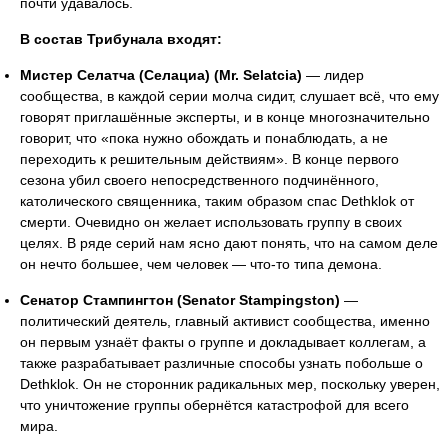
почти удавалось.
В состав Трибунала входят:
Мистер Селатча (Селациа) (Mr. Selatcia)
— лидер
сообщества, в каждой серии молча сидит, слушает всё, что ему
говорят приглашённые эксперты, и в конце многозначительно
говорит, что «пока нужно обождать и понаблюдать, а не
переходить к решительным действиям». В конце первого
сезона убил своего непосредственного подчинённого,
католического священника, таким образом спас Dethklok от
смерти. Очевидно он желает использовать группу в своих
целях. В ряде серий нам ясно дают понять, что на самом деле
он нечто большее, чем человек — что-то типа демона.
Сенатор Стампингтон (Senator Stampingston)
—
политический деятель, главный активист сообщества, именно
он первым узнаёт факты о группе и докладывает коллегам, а
также разрабатывает различные способы узнать побольше о
Dethklok. Он не сторонник радикальных мер, поскольку уверен,
что уничтожение группы обернётся катастрофой для всего
мира.