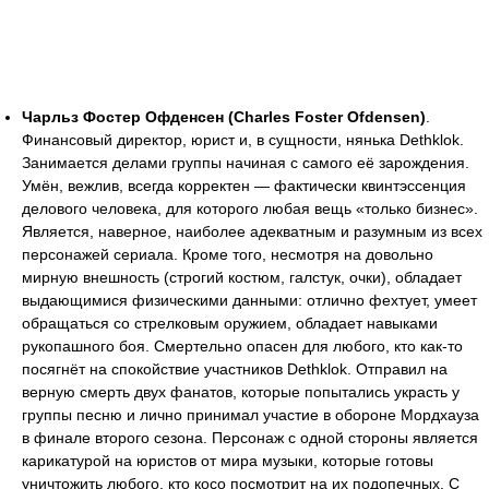
Чарльз Фостер Офденсен (Charles Foster Ofdensen)
.
Финансовый директор, юрист и, в сущности, нянька Dethklok.
Занимается делами группы начиная с самого её зарождения.
Умён, вежлив, всегда корректен — фактически квинтэссенция
делового человека, для которого любая вещь «только бизнес».
Является, наверное, наиболее адекватным и разумным из всех
персонажей сериала. Кроме того, несмотря на довольно
мирную внешность (строгий костюм, галстук, очки), обладает
выдающимися физическими данными: отлично фехтует, умеет
обращаться со стрелковым оружием, обладает навыками
рукопашного боя. Смертельно опасен для любого, кто как-то
посягнёт на спокойствие участников Dethklok. Отправил на
верную смерть двух фанатов, которые попытались украсть у
группы песню и лично принимал участие в обороне Мордхауза
в финале второго сезона. Персонаж с одной стороны является
карикатурой на юристов от мира музыки, которые готовы
уничтожить любого, кто косо посмотрит на их подопечных. С