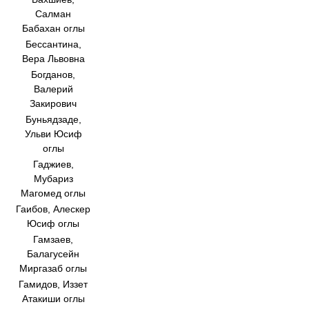
Салман
Бабахан оглы
Бессантина,
Вера Львовна
Богданов,
Валерий
Закирович
Буньядзаде,
Ульви Юсиф
оглы
Гаджиев,
Мубариз
Магомед оглы
Гаибов, Алескер
Юсиф оглы
Гамзаев,
Балагусейн
Миргазаб оглы
Гамидов, Иззет
Атакиши оглы