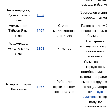
помощь, и был уб
Аллахвердиев,
Застрелен в спи
Руслан Кямал
1957
переехан танко
оглы
Алмамедов,
Студент
Ранен в голову 
Теймур Яхья
1972
медицинского
января, скончалс
оглы
института
больнице.
Расстрелян
Асадуллаев,
вошедшими в го
Асиф Кямиль
1952
Инженер
советскими
оглы
войсками.
Услышав, что 
городе есть
погибшие мирн
жители, направи
Работал в
вместе с другом
Аскеров, Новруз
1968
строительном
станции метро
Фаик оглы
кооперативе
«
Мешади
Азизбеков
», гд
получил
смертельные