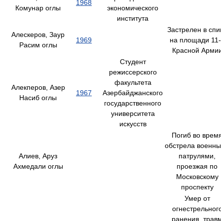
1968
Комунар оглы
экономического
института
Застрелен в спи
Алескеров, Заур
1969
на площади 11
Расим оглы
Красной Арми
Студент
режиссерского
факультета
Алекперов, Азер
1967
Азербайджанского
Насиб оглы
государственного
университета
искусств
Погиб во врем
обстрела военн
Алиев, Аруз
патрулями,
Ахмедали оглы
проезжая по
Московскому
проспекту
Умер от
огнестрельног
ранения, трав