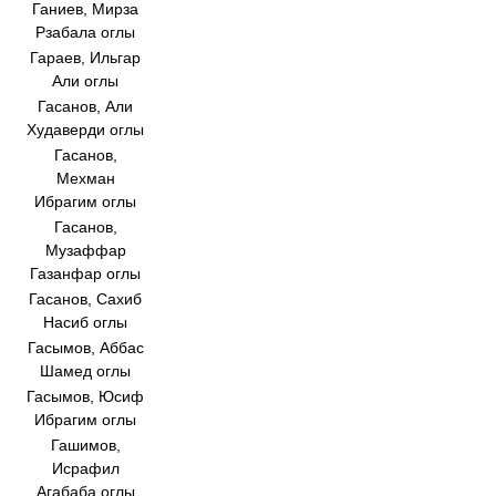
Ганиев, Мирза
Рзабала оглы
Гараев, Ильгар
Али оглы
Гасанов, Али
Худаверди оглы
Гасанов,
Мехман
Ибрагим оглы
Гасанов,
Музаффар
Газанфар оглы
Гасанов, Сахиб
Насиб оглы
Гасымов, Аббас
Шамед оглы
Гасымов, Юсиф
Ибрагим оглы
Гашимов,
Исрафил
Агабаба оглы