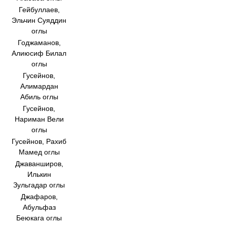
Гейбуллаев,
Эльчин Суяддин
оглы
Годжаманов,
Алиюсиф Билал
оглы
Гусейнов,
Алимардан
Абиль оглы
Гусейнов,
Нариман Вели
оглы
Гусейнов, Рахиб
Мамед оглы
Джаванширов,
Илькин
Зульгадар оглы
Джафаров,
Абульфаз
Беюкага оглы