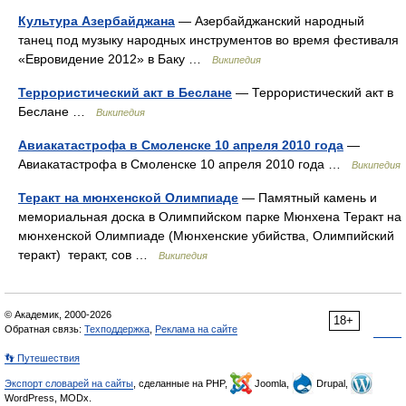
Культура Азербайджана
— Азербайджанский народный
танец под музыку народных инструментов во время фестиваля
«Евровидение 2012» в Баку …
Википедия
Террористический акт в Беслане
— Террористический акт в
Беслане …
Википедия
Авиакатастрофа в Смоленске 10 апреля 2010 года
—
Авиакатастрофа в Смоленске 10 апреля 2010 года …
Википедия
Теракт на мюнхенской Олимпиаде
— Памятный камень и
мемориальная доска в Олимпийском парке Мюнхена Теракт на
мюнхенской Олимпиаде (Мюнхенские убийства, Олимпийский
теракт) теракт, сов …
Википедия
© Академик, 2000-2026
18+
Обратная связь:
Техподдержка
,
Реклама на сайте
👣 Путешествия
Экспорт словарей на сайты
, сделанные на PHP,
Joomla,
Drupal,
WordPress, MODx.