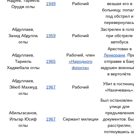
Абдуев, Тариель
1949
Рабочий
везшая его в
Орудж оглы
больницу, попа
под обстрел и
перевернулась
Абдуллаев,
Застрелен в гол
Захид Абдулла
1959
Рабочий
при обстреле
оглы
автобуса
Арестован в
Абдуллаев,
Рабочий, член
Ленкорани
. Пр
Тариель
1965
«Народного
отправке в Бак
Хаджибала оглы
фронта»
задушен военны
в вертолёте.
Абдуллаев,
Убит в гостини
Эйюб Махмуд
1967
Рабочий
«Нахичевань»
оглы
Был остановлен
улице для
Абильгасанов,
предъявления
Ильгар Юсиф
1967
Сержант милиции
документов. Бы
оглы
расстрелян,
потянувшись з