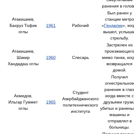
ранения в голов
Был ранен у
Атакишиев,
станции метро
Бахруз Тофик
1961
Рабочий
«
Гянджлик
», ког
оглы
вышел, услыша
стрельбу.
Застрелен из
Атакишиев,
проезжающег
Шакир
1960
Слесарь
мимо танка, ког
Хандадаш оглы
возвращался
домой.
Получил
огнестрельное
ранение в глаз
Студент
Ахмедов,
когда вместе с
Азербайджанского
Ильгар Гуммет
1965
друзьями грузи
политехнического
оглы
убитых и ранены
института
машины и
отправлял в
больницы.