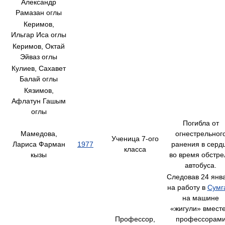
Александр
Рамазан оглы
Керимов,
Ильгар Иса оглы
Керимов, Октай
Эйваз оглы
Кулиев, Сахавет
Балай оглы
Кязимов,
Афлатун Гашым
оглы
Погибла от
Мамедова,
огнестрельног
Ученица 7-ого
Лариса Фарман
1977
ранения в серд
класса
кызы
во время обстре
автобуса.
Следовав 24 янв
на работу в
Сумг
на машине
«жигули» вместе
Профессор,
профессорам