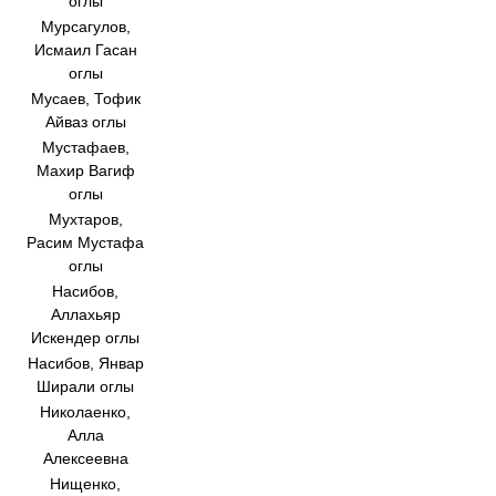
оглы
Мурсагулов,
Исмаил Гасан
оглы
Мусаев, Тофик
Айваз оглы
Мустафаев,
Махир Вагиф
оглы
Мухтаров,
Расим Мустафа
оглы
Насибов,
Аллахьяр
Искендер оглы
Насибов, Январ
Ширали оглы
Николаенко,
Алла
Алексеевна
Нищенко,