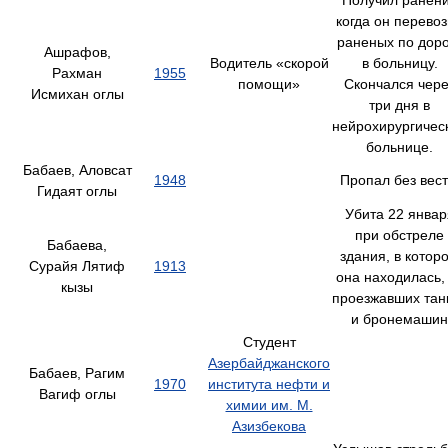
Получил ранен
когда он перево
раненых по доро
Ашрафов,
Водитель «скорой
в больницу.
Рахман
1955
помощи»
Скончался чере
Исмихан оглы
три дня в
нейрохирургичес
больнице.
Бабаев, Аловсат
1948
Пропал без вест
Гидаят оглы
Убита 22 январ
при обстреле
Бабаева,
здания, в котор
Сурайя Лятиф
1913
она находилась,
кызы
проезжавших тан
и бронемашин
Студент
Азербайджанского
Бабаев, Рагим
1970
института нефти и
Вагиф оглы
химии им. М.
Азизбекова