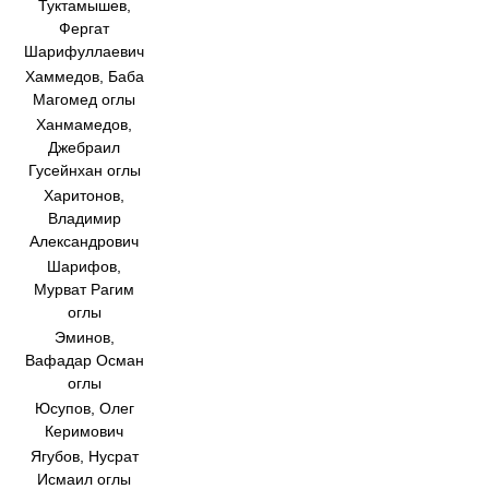
Туктамышев,
Фергат
Шарифуллаевич
Хаммедов, Баба
Магомед оглы
Ханмамедов,
Джебраил
Гусейнхан оглы
Харитонов,
Владимир
Александрович
Шарифов,
Мурват Рагим
оглы
Эминов,
Вафадар Осман
оглы
Юсупов, Олег
Керимович
Ягубов, Нусрат
Исмаил оглы