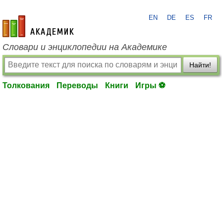
EN
DE
ES
FR
academic.ru
Словари и энциклопедии на Академике
Найти!
Толкования
Переводы
Книги
Игры ⚽