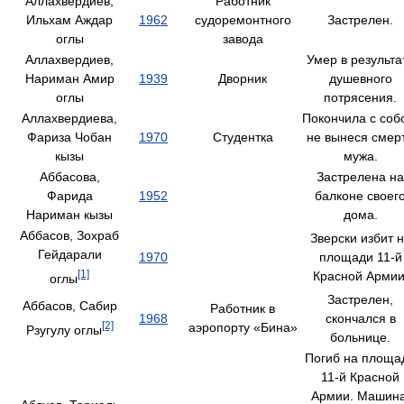
Аллахвердиев,
Работник
Ильхам Аждар
1962
судоремонтного
Застрелен.
оглы
завода
Аллахвердиев,
Умер в результа
Нариман Амир
1939
Дворник
душевного
оглы
потрясения.
Аллахвердиева,
Покончила с соб
Фариза Чобан
1970
Студентка
не вынеся смер
кызы
мужа.
Аббасова,
Застрелена на
Фарида
1952
балконе своег
Нариман кызы
дома.
Аббасов, Зохраб
Зверски избит 
Гейдарали
1970
площади 11-й
[1]
Красной Армии
оглы
Застрелен,
Аббасов, Сабир
Работник в
1968
скончался в
[2]
аэропорту «Бина»
Рзугулу оглы
больнице.
Погиб на площа
11-й Красной
Армии. Машина