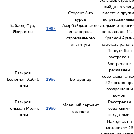
Услышав стрельб
выйдя на улицу
Студент 3-го
вместе с други
курса
встревоженным
Бабаев, Фуад
Азербайджанского
людьми отправи
1967
Явер оглы
инженерно-
на площадь 11-
строительного
Красной Арми
института
помогать ранен
По пути был
застрелен.
Застрелен и
раздавлен
Багиров,
советским танк
Балоглан Хабиб
1966
Ветеринар
22 января при
оглы
возвращении
домой.
Багиров,
Расстрелян
Младший сержант
Тельман Мелик
1960
советскими
милиции
оглы
солдатами.
Находясь на
мотоцикле 26