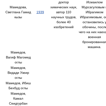
доктор
Исмаилом
Мамедова,
химических наук,
Мурсагуловым 
Светлана Гамид
1939
автор 110
Ибрагимом
кызы
научных трудов,
Ибрагимовым, о
более 40
остановились 
изобретений
обочины, посл
чего на них наех
военная
бронированна
машина.
Мамедов,
Вагиф Магомед
оглы
Мамедов,
Видади Узеир
оглы
Мамедов, Ибиш
Бехбуд оглы
Мамедов,
Камал
Сеидгурбан