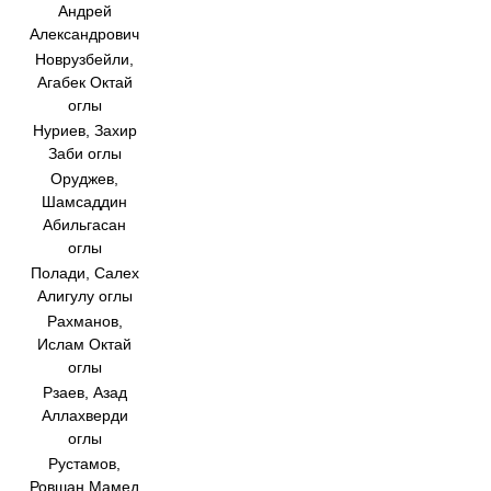
Андрей
Александрович
Новрузбейли,
Агабек Октай
оглы
Нуриев, Захир
Заби оглы
Оруджев,
Шамсаддин
Абильгасан
оглы
Полади, Салех
Алигулу оглы
Рахманов,
Ислам Октай
оглы
Рзаев, Азад
Аллахверди
оглы
Рустамов,
Ровшан Мамед