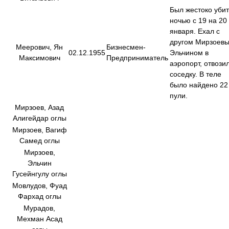
Был жестоко убит
ночью с 19 на 20
января. Ехал с
другом Мирзоев
Меерович, Ян
Бизнесмен-
02.12.1955
Эльчином в
Максимович
Предприниматель
аэропорт, отвози
соседку. В теле
было найдено 22
пули.
Мирзоев, Азад
Алигейдар оглы
Мирзоев, Вагиф
Самед оглы
Мирзоев,
Эльчин
Гусейнгулу оглы
Мовлудов, Фуад
Фархад оглы
Мурадов,
Мехман Асад