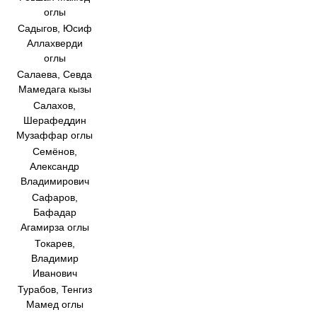
оглы
Садыгов, Юсиф
Аллахверди
оглы
Салаева, Севда
Мамедага кызы
Салахов,
Шерафеддин
Музаффар оглы
Семёнов,
Александр
Владимирович
Сафаров,
Бафадар
Агамирза оглы
Токарев,
Владимир
Иванович
Турабов, Тенгиз
Мамед оглы