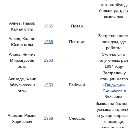
этот автобус д
больницы, где 
скончался.
Алиев, Намик
1965
Повар
Камал оглы
Застрелен пер
Алиев, Халган
1969
Плотник
заводом, где
Юсиф оглы
работал.
Алиев, Чингиз
Скончался от
Мирзагусейн
1963
полученных ран
оглы
1994 году.
Застрелен у
Ализаде, Фаик
станции метро
Абдульгусейн
1953
Рабочий
«
Гянджлик
».
оглы
Скончался в
больнице.
Вышел на балкон
услышав стрель
Алимов, Рамис
на улице и приз
1958
Слесарь
Харисович
о помощи,
спустился на