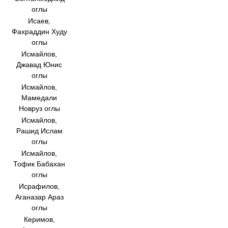
оглы
Исаев,
Фахраддин Худу
оглы
Исмайлов,
Джавад Юнис
оглы
Исмайлов,
Мамедали
Новруз оглы
Исмайлов,
Рашид Ислам
оглы
Исмайлов,
Тофик Бабахан
оглы
Исрафилов,
Аганазар Араз
оглы
Керимов,