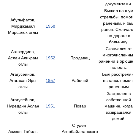
документами.
Вышел на шу
стрельбы, помог
Абульфатов,
раненым, и бы
Мирджамал
1958
ранен. Скончал
Мирсалех оглы
по дороге в
больницу.
Скончался от
Агавердиев,
многочисленны
Аслан Аликрам
1952
Продавец
ранений в брюш
оглы
полость.
Агагусейнов,
Был расстрелян
Агагасан Яры
1957
Рабочий
пытаясь помоч
оглы
раненным
Застрелен в
Агагусейнов,
собственной
Нуреддин Аслан
1951
Повар
машине, когда
оглы
возвращался
домой.
Студент
Азизов, Габиль
Азербайджанского