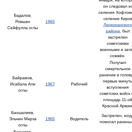
января, на кото
он следовал и
селения Хофтом
Бадалов,
селение Киро
Ровшан
1965
Ленкоранского
Сейфулла оглы
района
, был
застрелен
советскими
военными и зат
сожжён.
Получил
смертельное
ранение в голов
Байрамов,
первые минут
Исабала Али
1967
Рабочий
вступления
оглы
советских войск 
площадь 11-о
Красной Армии
Бахшалиев,
Застрелен, ког
Эльчин Мирза
1965
Водитель
помогал ранены
оглы
Бахшиев,