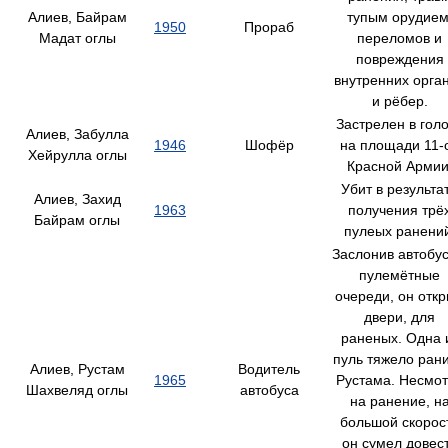
Алиев, Байрам
тупым орудием
1950
Прораб
Мадат оглы
переломов и
повреждения
внутренних орга
и рёбер.
Застрелен в гол
Алиев, Забулла
1946
Шофёр
на площади 11-
Хейрулла оглы
Красной Армии
Убит в результа
Алиев, Захид
1963
получения трё
Байрам оглы
пулеых ранени
Заслонив автобу
пулемётные
очереди, он отк
двери, для
раненых. Одна 
пуль тяжело ран
Алиев, Рустам
Водитель
1965
Рустама. Несмо
Шахвеляд оглы
автобуса
на ранение, н
большой скорос
он сумел довес