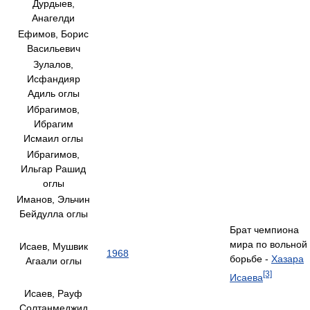
Дурдыев,
Анагелди
Ефимов, Борис
Васильевич
Зулалов,
Исфандияр
Адиль оглы
Ибрагимов,
Ибрагим
Исмаил оглы
Ибрагимов,
Ильгар Рашид
оглы
Иманов, Эльчин
Бейдулла оглы
Брат чемпиона
мира по вольной
Исаев, Мушвик
1968
борьбе -
Хазара
Агаали оглы
[3]
Исаева
Исаев, Рауф
Солтанмеджид