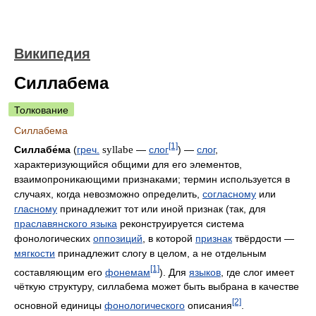
Википедия
Силлабема
Толкование
Силлабема
[1]
Силлабе́ма
(
греч.
syllabe
—
слог
) —
слог
,
характеризующийся общими для его элементов,
взаимопроникающими признаками; термин используется в
случаях, когда невозможно определить,
согласному
или
гласному
принадлежит тот или иной признак (так, для
праславянского языка
реконструируется система
фонологических
оппозиций
, в которой
признак
твёрдости —
мягкости
принадлежит слогу в целом, а не отдельным
[1]
составляющим его
фонемам
). Для
языков
, где слог имеет
чёткую структуру, силлабема может быть выбрана в качестве
[2]
основной единицы
фонологического
описания
.