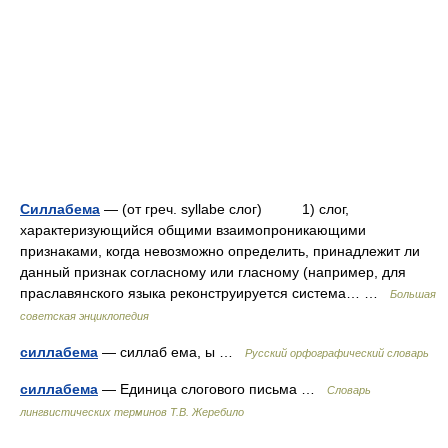
Силлабема
— (от греч. syllabe слог) 1) слог,
характеризующийся общими взаимопроникающими
признаками, когда невозможно определить, принадлежит ли
данный признак согласному или гласному (например, для
праславянского языка реконструируется система… …
Большая
советская энциклопедия
силлабема
— силлаб ема, ы …
Русский орфографический словарь
силлабема
— Единица слогового письма …
Словарь
лингвистических терминов Т.В. Жеребило