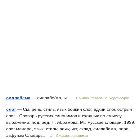
силлабема
— силлабе/ма, ы …
Слитно. Раздельно. Через дефис.
слог
— См. речь, стиль, язык бойкий слог, едкий слог, острый
слог... Словарь русских синонимов и сходных по смыслу
выражений. под. ред. Н. Абрамова, М.: Русские словари, 1999.
слог манера, язык, стиль; речь; икт, склад, силлабема, перо,
эвфуизм Словарь… …
Словарь синонимов