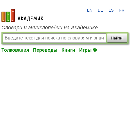
EN
DE
ES
FR
academic.ru
Словари и энциклопедии на Академике
Найти!
Толкования
Переводы
Книги
Игры ⚽