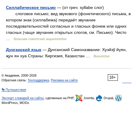
Силлабическое письмо
— (от греч. syllabe слог)
слоговое письмо; вид звукового (фонетического) письма, в
котором знак (силлабема) передаёт звучание
последовательностей согласных и гласных фонем или одних
гласных (чаще звучание открытых слогов, см. Письмо). Чисто
…
Большая советская энциклопедия
Дунганский язык
— Дунганский Самоназвание: Хуэйзў йүян,
җун ян хуа Страны: Киргизия, Казахстан …
Википедия
© Академик, 2000-2026
18+
Обратная связь:
Техподдержка
,
Реклама на сайте
👣 Путешествия
Экспорт словарей на сайты
, сделанные на PHP,
Joomla,
Drupal,
WordPress, MODx.