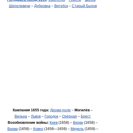
Шепелевичи
–
Дубровна
–
Витебск
–
Старый Быхов
Кампания 1655 года:
Дрожи-поле
–
Могилёв
–
Вильна
–
Львов
–
Городок
–
Озёрная
–
Брест
Возобновление войны:
Киев
(1658) –
Верки
(1658) –
Варва
(1658) –
Ковно
(1658—1659) –
Мядель
(1659) –