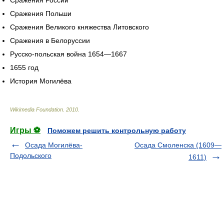
Сражения России
Сражения Польши
Сражения Великого княжества Литовского
Сражения в Белоруссии
Русско-польская война 1654—1667
1655 год
История Могилёва
Wikimedia Foundation
.
2010
.
Игры ⚽
Поможем решить контрольную работу
Осада Могилёва-
Осада Смоленска (1609—
Подольского
1611)