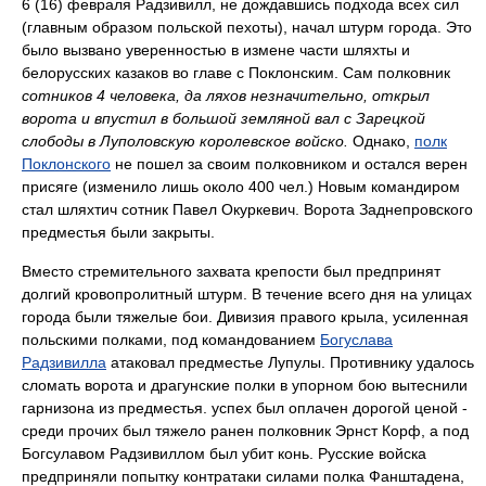
6 (16) февраля Радзивилл, не дождавшись подхода всех сил
(главным образом польской пехоты), начал штурм города. Это
было вызвано уверенностью в измене части шляхты и
белорусских казаков во главе с Поклонским. Сам полковник
сотников 4 человека, да ляхов незначительно, открыл
ворота и впустил в большой земляной вал с Зарецкой
слободы в Луполовскую королевское войско.
Однако,
полк
Поклонского
не пошел за своим полковником и остался верен
присяге (изменило лишь около 400 чел.) Новым командиром
стал шляхтич сотник Павел Окуркевич. Ворота Заднепровского
предместья были закрыты.
Вместо стремительного захвата крепости был предпринят
долгий кровопролитный штурм. В течение всего дня на улицах
города были тяжелые бои. Дивизия правого крыла, усиленная
польскими полками, под командованием
Богуслава
Радзивилла
атаковал предместье Лупулы. Противнику удалось
сломать ворота и драгунские полки в упорном бою вытеснили
гарнизона из предместья. успех был оплачен дорогой ценой -
среди прочих был тяжело ранен полковник Эрнст Корф, а под
Богсулавом Радзивиллом был убит конь. Русские войска
предприняли попытку контратаки силами полка Фанштадена,