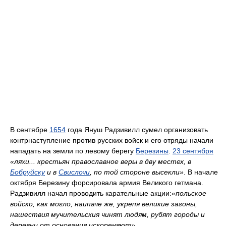
В сентябре
1654
года Януш Радзивилл сумел организовать
контрнаступление против русских войск и его отряды начали
нападать на земли по левому берегу
Березины
.
23 сентября
«ляхи... крестьян православное веры в дву местех, в
Бобруйску
и в
Свислочи
, по той стороне высекли»
. В начале
октября Березину форсировала армия Великого гетмана.
Радзивилл начал проводить карательные акции:
«польское
войско, как могло, наипаче же, укрепя великие загоны,
нашествия мучительския чинят людям, рубят городы и
деревни от основания искореняют»
.