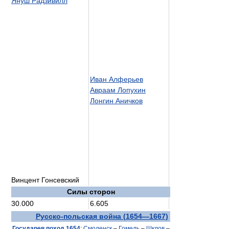
Януш Радзивилл
Иван Алферьев
Авраам Лопухин
Лонгин Аничков
Винцент Гонсевский
Силы сторон
30.000
6.605
Русско-польская война (1654—1667)
Государев поход 1654
:
Смоленск
–
Гомель
–
Шклов
–