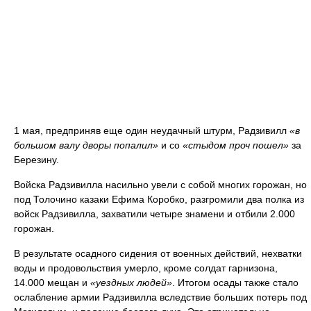
1 мая, предприняв еще один неудачный штурм, Радзивилл
«в
большом валу дворы попалил»
и со
«стыдом проч пошел»
за
Березину.
Войска Радзивилла насильно увели с собой многих горожан, но
под Толочино казаки Ефима Коробко, разгромили два полка из
войск Радзивилла, захватили четыре знамени и отбили 2.000
горожан.
В результате осадного сидения от военных действий, нехватки
воды и продовольствия умерло, кроме солдат гарнизона,
14.000 мещан и
«уездных людей»
. Итогом осады также стало
ослабление армии Радзивилла вследствие больших потерь под