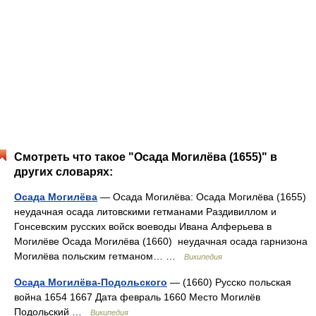
Смотреть что такое "Осада Могилёва (1655)" в
других словарях:
Осада Могилёва
— Осада Могилёва: Осада Могилёва (1655)
неудачная осада литовскими гетманами Раздивиллом и
Гонсевским русских войск воеводы Ивана Алферьева в
Могилёве Осада Могилёва (1660) неудачная осада гарнизона
Могилёва польским гетманом… …
Википедия
Осада Могилёва-Подольского
— (1660) Русско польская
война 1654 1667 Дата февраль 1660 Место Могилёв
Подольский …
Википедия