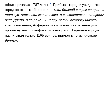
[2]
обоих приказах - 787 чел.).
Прибыв в город и увидев, что
город не готов к обороне, что
«вал болшой с трех сторон, и
тот худ, через вал ходят люди; а с четвертой... стороны
река Днепр, и по реке... Днепру, валу и острогу никакой
крепости нет»
, Алферьев мобилизовал население для
производства фортификационных работ. Гарнизон города
насчитывал только 1105 воинов, причем многие
«лежат
болны»
.