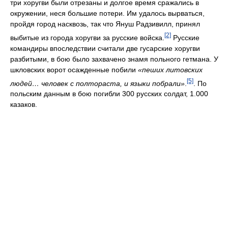
три хоругви были отрезаны и долгое время сражались в
окружении, неся большие потери. Им удалось вырваться,
пройдя город насквозь, так что Януш Радзивилл, принял
[2]
выбитые из города хоругви за русские войска.
Русские
командиры впоследствии считали две гусарские хоругви
разбитыми, в бою было захвачено знамя польного гетмана. У
шкловских ворот осажденные побили
«пеших литовских
[5]
людей… человек с полтораста, и языки побрали»
.
. По
польским данным в бою погибли 300 русских солдат, 1.000
казаков.