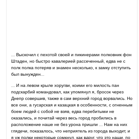
... Выскочил с пехотой своей и пикинерами полковник фон
Штаден, но быстро кавалерией рассеченный, едва не с
полк полка потеряв и знамен несколько, к замку отступить
был вынужден...
... И на левом крыле хоругви, коими его милость пан
подскарбий командовал, как упомянул я, бросок через
Днепр совершив, также в сам верхний город ворвались. Но
все они, а гусарская и казацкая в особенности, с огненным
боем людей с собой не взяв, едва перебитыми не
оказались, и почитай через весь город пробились в
расположение наше не без урона пришли ... Нам на них
глядечи, показалось, что неприятель из города выходит, и
я уж полки некоторые сомкнул, как вдруг, что это наши, по