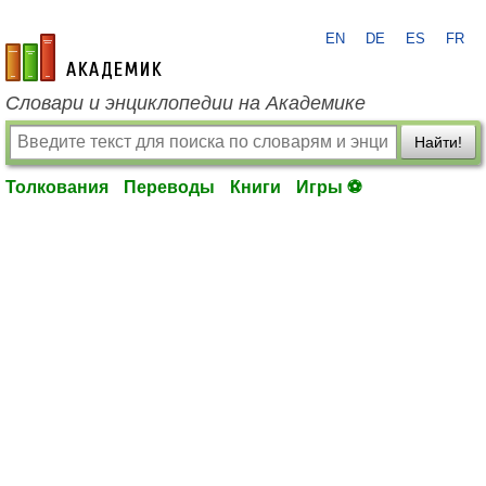
EN
DE
ES
FR
academic.ru
Словари и энциклопедии на Академике
Найти!
Толкования
Переводы
Книги
Игры ⚽