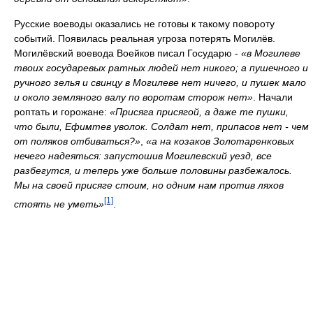
Русские воеводы оказались не готовы к такому повороту
событий. Появилась реальная угроза потерять Могилёв.
Могилёвский воевода Воейков писал Государю -
«в Могилеве
твоих государевых ратных людей нет никого; а пушечного и
ручного зелья и свинцу в Могилеве нет ничего, и пушек мало
и около земляного валу по воротам сторож нет»
. Начали
роптать и горожане:
«Присяга присягой, а даже те пушки,
что были, Ефимтев уволок. Солдат нет, припасов нет - чем
от поляков отбиваться?»
,
«а на козаков Золотаренковых
нечего надеяться: запустошив Могилевский уезд, все
разбегутся, и теперь уже больше половины разбежалось.
Мы на своей присяге стоим, но одним нам против ляхов
[1]
стоять не уметь»
.