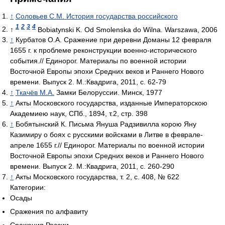
↑
Соловьев С.М. История государства российского
1
2
3
4
↑
Bobiatynski K. Od Smolenska do Wilna. Warszawa, 2006
↑
Курбатов О.А. Сражение при деревни Доманы 12 февраля
1655 г. к проблеме реконструкции военно-исторического
события.// Единорог. Материалы по военной истории
Восточной Европы эпохи Средних веков и Раннего Нового
времени. Выпуск 2. М.:Квадрига, 2011, с. 62-79
↑
Ткачёв М.А.
Замки Белоруссии. Минск, 1977
↑
Акты Московского государства, изданные Императорскою
Академиею наук, СПб., 1894, т.2, стр. 398
↑
Бобятынский К. Письма Януша Радзивилла корою Яну
Казимиру о боях с русскими войсками в Литве в феврале-
апреле 1655 г.// Единорог. Материалы по военной истории
Восточной Европы эпохи Средних веков и Раннего Нового
времени. Выпуск 2. М.:Квадрига, 2011, с. 260-290
↑
Акты Московского государства, т. 2, с. 408, № 622
Категории:
Осады
Сражения по алфавиту