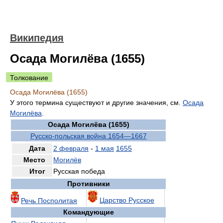
Википедия
Осада Могилёва (1655)
Толкование
Осада Могилёва (1655)
У этого термина существуют и другие значения, см.
Осада
Могилёва
.
Осада Могилёва (1655)
Русско-польская война 1654—1667
Дата
2 февраля
-
1 мая
1655
Место
Могилёв
Итог
Русская победа
Противники
Царство Русское
Речь Посполитая
Командующие