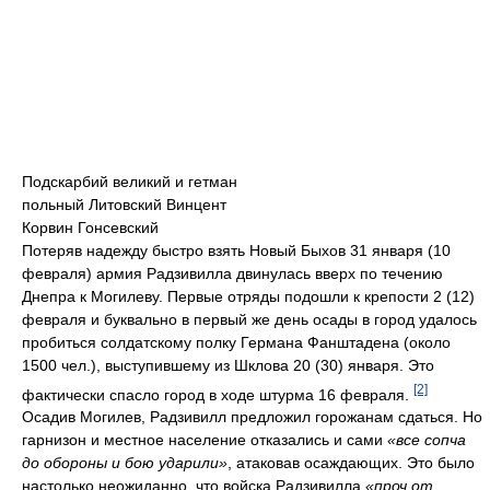
Подскарбий великий и гетман
польный Литовский Винцент
Корвин Гонсевский
Потеряв надежду быстро взять Новый Быхов 31 января (10
февраля) армия Радзивилла двинулась вверх по течению
Днепра к Могилеву. Первые отряды подошли к крепости 2 (12)
февраля и буквально в первый же день осады в город удалось
пробиться солдатскому полку Германа Фанштадена (около
1500 чел.), выступившему из Шклова 20 (30) января. Это
[2]
фактически спасло город в ходе штурма 16 февраля.
Осадив Могилев, Радзивилл предложил горожанам сдаться. Но
гарнизон и местное население отказались и сами
«все сопча
до обороны и бою ударили»
, атаковав осаждающих. Это было
настолько неожиданно, что войска Радзивилла
«проч от