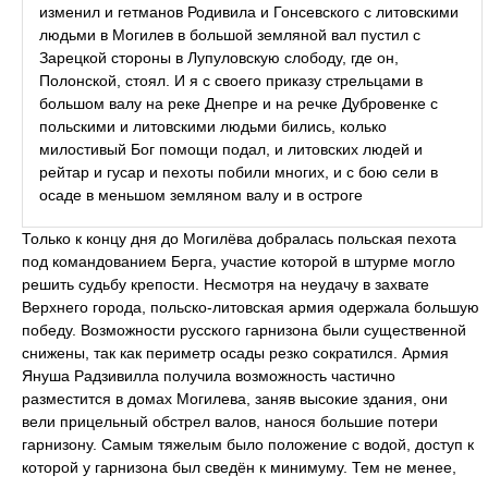
изменил и гетманов Родивила и Гонсевского с литовскими
людьми в Могилев в большой земляной вал пустил с
Зарецкой стороны в Лупуловскую слободу, где он,
Полонской, стоял. И я с своего приказу стрельцами в
большом валу на реке Днепре и на речке Дубровенке с
польскими и литовскими людьми бились, колько
милостивый Бог помощи подал, и литовских людей и
рейтар и гусар и пехоты побили многих, и с бою сели в
осаде в меньшом земляном валу и в остроге
Только к концу дня до Могилёва добралась польская пехота
под командованием Берга, участие которой в штурме могло
решить судьбу крепости. Несмотря на неудачу в захвате
Верхнего города, польско-литовская армия одержала большую
победу. Возможности русского гарнизона были существенной
снижены, так как периметр осады резко сократился. Армия
Януша Радзивилла получила возможность частично
разместится в домах Могилева, заняв высокие здания, они
вели прицельный обстрел валов, нанося большие потери
гарнизону. Самым тяжелым было положение с водой, доступ к
которой у гарнизона был сведён к минимуму. Тем не менее,