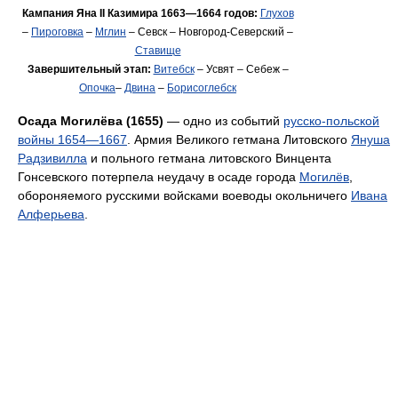
Кампания Яна II Казимира 1663—1664 годов:
Глухов
–
Пироговка
–
Мглин
– Севск – Новгород-Северский –
Ставище
Завершительный этап:
Витебск
– Усвят – Себеж –
Опочка
–
Двина
–
Борисоглебск
Осада Могилёва (1655)
— одно из событий
русско-польской
войны 1654—1667
. Армия Великого гетмана Литовского
Януша
Радзивилла
и польного гетмана литовского Винцента
Гонсевского потерпела неудачу в осаде города
Могилёв
,
обороняемого русскими войсками воеводы окольничего
Ивана
Алферьева
.