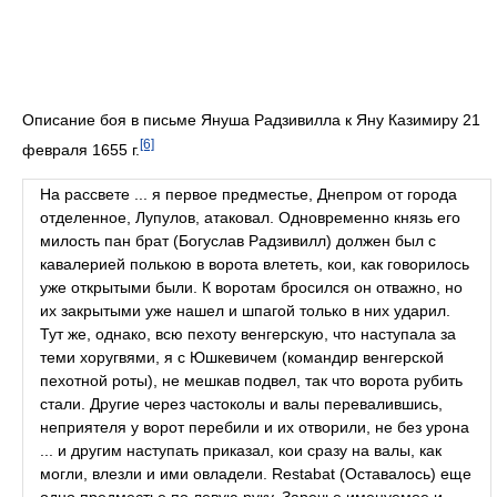
Описание боя в письме Януша Радзивилла к Яну Казимиру 21
[6]
февраля 1655 г.
На рассвете ... я первое предместье, Днепром от города
отделенное, Лупулов, атаковал. Одновременно князь его
милость пан брат (Богуслав Радзивилл) должен был с
кавалерией полькою в ворота влететь, кои, как говорилось
уже открытыми были. К воротам бросился он отважно, но
их закрытыми уже нашел и шпагой только в них ударил.
Тут же, однако, всю пехоту венгерскую, что наступала за
теми хоругвями, я с Юшкевичем (командир венгерской
пехотной роты), не мешкав подвел, так что ворота рубить
стали. Другие через частоколы и валы перевалившись,
неприятеля у ворот перебили и их отворили, не без урона
... и другим наступать приказал, кои сразу на валы, как
могли, влезли и ими овладели. Restabat (Оставалось) еще