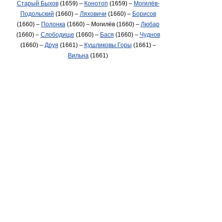
Старый Быхов
(1659) –
Конотоп
(1659) –
Могилёв-
Подольский
(1660) –
Ляховичи
(1660) –
Борисов
(1660) –
Полонка
(1660) – Могилёв (1660) –
Любар
(1660) –
Слободище
(1660) –
Бася
(1660) –
Чуднов
(1660) –
Друя
(1661) –
Кушликовы Горы
(1661) –
Вильна
(1661)