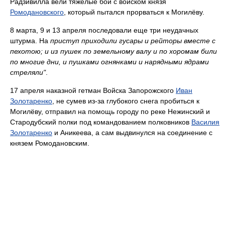
Радзивилла вели тяжелые бои с войском князя
Ромодановского
, который пытался прорваться к Могилёву.
8 марта, 9 и 13 апреля последовали еще три неудачных
штурма. На
приступ приходили гусары и рейторы вместе с
пехотою; и из пушек по земельному валу и по хоромам били
по многие дни, и пушками огнянками и нарядными ядрами
стреляли"
.
17 апреля наказной гетман Войска Запорожского
Иван
Золотаренко
, не сумев из-за глубокого снега пробиться к
Могилёву, отправил на помощь городу по реке Нежинский и
Стародубский полки под командованием полковников
Василия
Золотаренко
и Аникеева, а сам выдвинулся на соединение с
князем Ромодановским.