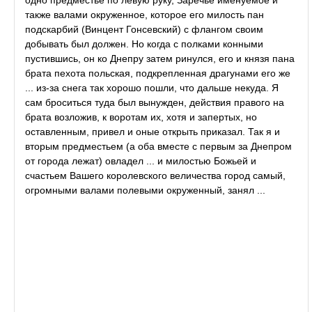
одно предместье по левую руку, Заречье именуемое и
также валами окруженное, которое его милость пан
подскарбий (Винцент Гонсевский) с флангом своим
добывать был должен. Но когда с полками конными
пустившись, он ко Днепру затем ринулся, его и князя пана
брата пехота польская, подкрепленная драгунами его же
... из-за снега так хорошо пошли, что дальше некуда. Я
сам броситься туда был вынужден, действия правого на
брата возложив, к воротам их, хотя и запертых, но
оставленным, привел и оные открыть приказал. Так я и
вторым предместьем (а оба вместе с первым за Днепром
от города лежат) овладел ... и милостью Божьей и
счастьем Вашего королевского величества город самый,
огромными валами полевыми окруженный, занял ...