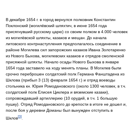
В декабре 1654 г. в город вернулся полковник Константин
Поклонский (могилёвский шляхтич, в июне 1654 года
присягнувший русскому царю) со своим полком в 4.000 человек
из могилёвской шляхты, казаков и мещан. До начала
литовского контрнаступления предполагалось соединение в
районе Могилева сил запорожских казаков Ивана Золотаренко
из Нового Быхова, могилевских казаков и отрядов смоленской
присяжной шляхты. Начало осады Нового Быхова в январе
1654 года заставило на ходу менять планы. В Могилев были
срочно переброшен солдатский полк Германа Фанштадена из
Шклова (прибыл 3 (13) февраля 1654 г.) и отряд воеводы
стольника кн. Юрия Ромодановского (около 1300 человек, в т.ч.
солдатский полк Елисея Циклера и вяземские казаки),
сопровождавший артиллерию (10 орудий, в т.ч. 1 большую
пушку). Отряд Ромодановского до крепости в итоге не дошел и,
после боя у деревни Доманы был вынужден отступить в
[3]
Шклов
.