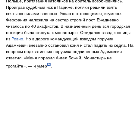
Польше, притязания католиков на обитель возобновились.
Проиграв судебный иск в Париже, поляки решили взять
святыню силами военных. Узнав о готовящемся, игуменья
Феофания наложила на сестер строгий пост. Ежедневно
читалось по 40 акафистов. В назначенный день вся городская
полиция была стянута к монастырю. Ожидался взвод конницы
из
Ровно
. Но в дороге командующий взводом поручик
Адамкевич внезапно остановил коня и стал падать из седла. На
вопросы подхвативших поручика подчиненных Адамкевич
ответил: «Меня поразил Ангел Божий. Монастырь не
[2]
трогайте», — и умер
.