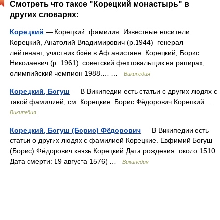
Смотреть что такое "Корецкий монастырь" в
других словарях:
Корецкий
— Корецкий фамилия. Известные носители:
Корецкий, Анатолий Владимирович (р.1944) генерал
лейтенант, участник боёв в Афганистане. Корецкий, Борис
Николаевич (р. 1961) советский фехтовальщик на рапирах,
олимпийский чемпион 1988.… …
Википедия
Корецкий, Богуш
— В Википедии есть статьи о других людях с
такой фамилией, см. Корецкие. Борис Фёдорович Корецкий …
Википедия
Корецкий, Богуш (Борис) Фёдорович
— В Википедии есть
статьи о других людях с фамилией Корецкие. Евфимий Богуш
(Борис) Фёдорович князь Корецкий Дата рождения: около 1510
Дата смерти: 19 августа 1576( …
Википедия