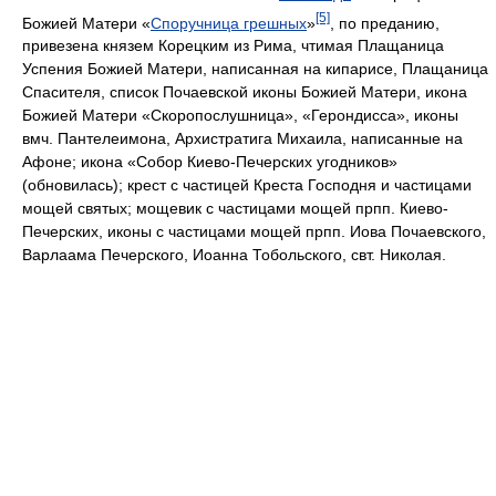
[5]
Божией Матери «
Споручница грешных
»
, по преданию,
привезена князем Корецким из Рима, чтимая Плащаница
Успения Божией Матери, написанная на кипарисе, Плащаница
Спасителя, список Почаевской иконы Божией Матери, икона
Божией Матери «Скоропослушница», «Герондисса», иконы
вмч. Пантелеимона, Архистратига Михаила, написанные на
Афоне; икона «Собор Киево-Печерских угодников»
(обновилась); крест с частицей Креста Господня и частицами
мощей святых; мощевик с частицами мощей прпп. Киево-
Печерских, иконы с частицами мощей прпп. Иова Почаевского,
Варлаама Печерского, Иоанна Тобольского, свт. Николая.