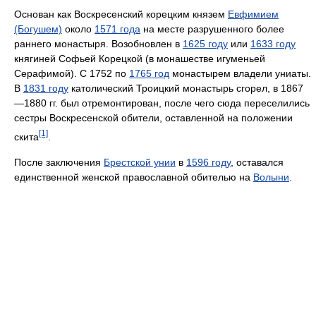
Основан как Воскресенский корецким князем
Евфимием
(Богушем)
около
1571 года
на месте разрушенного более
раннего монастыря. Возобновлен в
1625 году
или
1633 году
княгиней Софьей Корецкой (в монашестве игуменьей
Серафимой). С 1752 по
1765 год
монастырем владели униаты.
В
1831 году
католический Троицкий монастырь сгорел, в 1867
—1880 гг. был отремонтирован, после чего сюда переселились
сестры Воскресенской обители, оставленной на положении
[1]
скита
.
После заключения
Брестской унии
в
1596 году
, оставался
единственной женской православной обителью на
Волыни
.