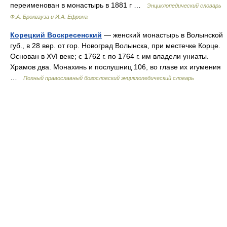
переименован в монастырь в 1881 г …
Энциклопедический словарь
Ф.А. Брокгауза и И.А. Ефрона
Корецкий Воскресенский
— женский монастырь в Волынской
губ., в 28 вер. от гор. Новоград Волынска, при местечке Корце.
Основан в XVI веке; с 1762 г. по 1764 г. им владели униаты.
Храмов два. Монахинь и послушниц 106, во главе их игумения
…
Полный православный богословский энциклопедический словарь