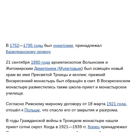
В
1752
—
1795 годы
был
униатским
, принадлежал
Базилианскому ордену
.
21 сентября
1880 года
архиепископом Волынским и
Житомирским
Димитрием (Муретовым
) был освящён новый
храм во имя Пресвятой Троицы и келлии; прежний
Воскресенкий монастырь был обращён в скит. В Воскресенском
монастыре разместились также школа-приют и монастырское
училище.
Согласно Рижскому мирному договору от 18 марта
1921 года
,
отошёл к
Польше
, что спасло его от закрытия и разгрома.
В годы Гражданской войны в Троицком монастыре нашли
приют сотни сирот. Когда в 1921—1939 гг.
Корец
принадлежал