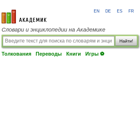
EN
DE
ES
FR
academic.ru
Словари и энциклопедии на Академике
Найти!
Толкования
Переводы
Книги
Игры ⚽