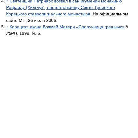
↑
Святейший Патриарх возвел в сан игумении монахиню
Рафаилу (Хильчук), настоятельницу Свято-Троицкого
Корецкого ставропигиального монастыря.
На официальном
сайте МП, 26 июля 2006.
↑
Корецкая икона Божией Матери «Споручница грешных»
//
ЖМП
. 1999, № 5.