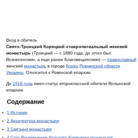
Вход в обитель
Свято-Троицкий Корецкий ставропигиальный женский
монастырь
(Троицкий — с 1880 года, до этого был
Вознесенским, а еще ранее Благовещенским) —
православный
женский
монастырь
в городе
Корец
Ровненской области
Украины
. Относится к Ровенской епархии.
До
1918 года
имел статус второклассной обители Волынской
епархии.
Содержание
1
История
2
Архитектура монастыря
3
Святыни монастыря
4
Скит Воскресения Христова Корецкого монастыря