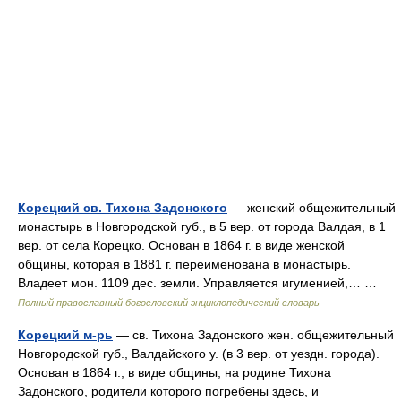
Корецкий св. Тихона Задонского
— женский общежительный
монастырь в Новгородской губ., в 5 вер. от города Валдая, в 1
вер. от села Корецко. Основан в 1864 г. в виде женской
общины, которая в 1881 г. переименована в монастырь.
Владеет мон. 1109 дес. земли. Управляется игуменией,… …
Полный православный богословский энциклопедический словарь
Корецкий м-рь
— св. Тихона Задонского жен. общежительный
Новгородской губ., Валдайского у. (в 3 вер. от уездн. города).
Основан в 1864 г., в виде общины, на родине Тихона
Задонского, родители которого погребены здесь, и