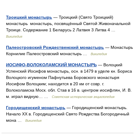
Троицкий монастырь
— Троицкий (Свято Троицкий)
монастырь монастырь, посвящённый Святой Живоначальной
Троице. Содержание 1 Беларусь 2 Латвия 3 Литва 4 …
Википедия
Палеостровский Рождественский монастырь
— Монастырь
Корнилие Палеостровский монастырь …
Википедия
ИОСИФО-ВОЛОКОЛАМСКИЙ МОНАСТЫРЬ
— Волоцкий
Успенский Иосифов монастырь, осн. в 1479 в уделе кн. Бориса
Волоцкого игуменом Пафнутьева Боровского монастыря
Иосифом Волоцким; находится в 20 км от совр. г.
Волоколамска Моск. обл. Став в 16 в. центром иосифлян, И. В.
м. играл видную… …
Советская историческая энциклопедия
Городищенский монастырь
— Городищенский монастырь.
Начало XX в. Городищенский Свято Рождества Богородичный
мона …
Википедия