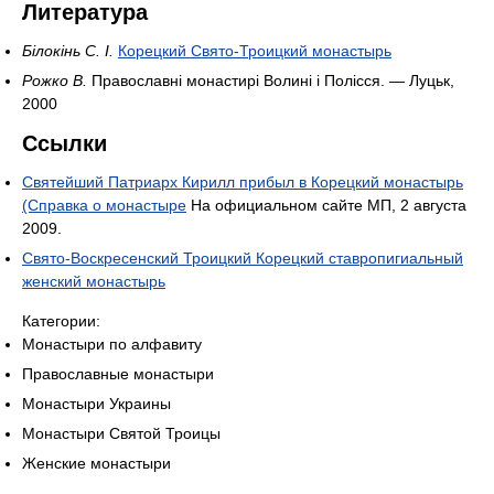
Литература
Білокінь С. І.
Корецкий Свято-Троицкий монастырь
Рожко В.
Православні монастирі Волині і Полісся. — Луцьк,
2000
Ссылки
Святейший Патриарх Кирилл прибыл в Корецкий монастырь
(Справка о монастыре
На официальном сайте МП, 2 августа
2009.
Свято-Воскресенский Троицкий Корецкий ставропигиальный
женский монастырь
Категории:
Монастыри по алфавиту
Православные монастыри
Монастыри Украины
Монастыри Святой Троицы
Женские монастыри