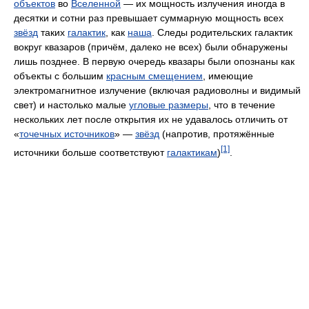
объектов
во
Вселенной
— их мощность излучения иногда в
десятки и сотни раз превышает суммарную мощность всех
звёзд
таких
галактик
, как
наша
. Следы родительских галактик
вокруг квазаров (причём, далеко не всех) были обнаружены
лишь позднее. В первую очередь квазары были опознаны как
объекты с большим
красным смещением
, имеющие
электромагнитное излучение (включая радиоволны и видимый
свет) и настолько малые
угловые размеры
, что в течение
нескольких лет после открытия их не удавалось отличить от
«
точечных источников
» —
звёзд
(напротив, протяжённые
[1]
источники больше соответствуют
галактикам
)
.