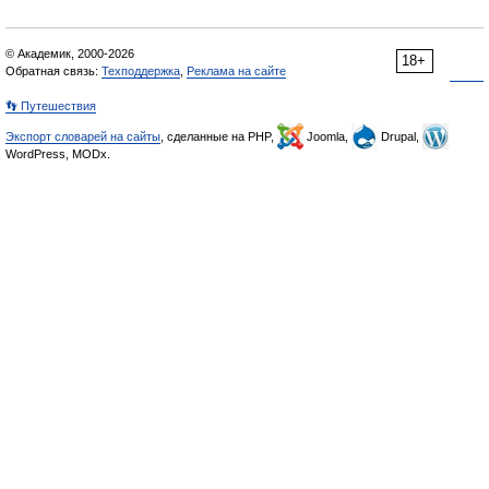
© Академик, 2000-2026
18+
Обратная связь:
Техподдержка
,
Реклама на сайте
👣 Путешествия
Экспорт словарей на сайты
, сделанные на PHP,
Joomla,
Drupal,
WordPress, MODx.