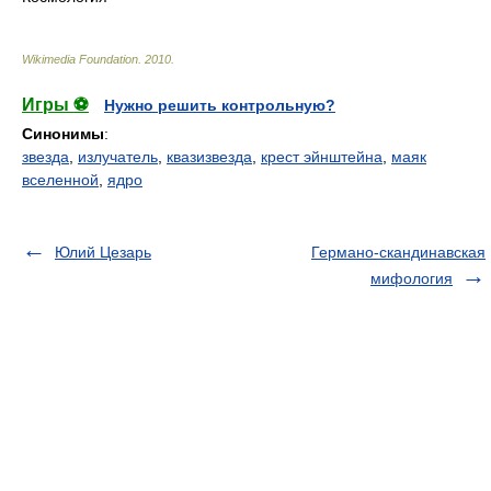
Wikimedia Foundation
.
2010
.
Игры ⚽
Нужно решить контрольную?
Синонимы
:
звезда
,
излучатель
,
квазизвезда
,
крест эйнштейна
,
маяк
вселенной
,
ядро
Юлий Цезарь
Германо-скандинавская
мифология