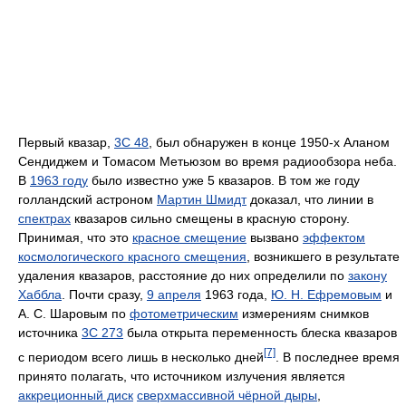
Первый квазар,
3C 48
, был обнаружен в конце 1950-х Аланом
Сендиджем и Томасом Метьюзом во время радиообзора неба.
В
1963 году
было известно уже 5 квазаров. В том же году
голландский астроном
Мартин Шмидт
доказал, что линии в
спектрах
квазаров сильно смещены в красную сторону.
Принимая, что это
красное смещение
вызвано
эффектом
космологического красного смещения
, возникшего в результате
удаления квазаров, расстояние до них определили по
закону
Хаббла
. Почти сразу,
9 апреля
1963 года,
Ю. Н. Ефремовым
и
А. С. Шаровым по
фотометрическим
измерениям снимков
источника
3C 273
была открыта переменность блеска квазаров
[7]
с периодом всего лишь в несколько дней
. В последнее время
принято полагать, что источником излучения является
аккреционный диск
сверхмассивной чёрной дыры
,