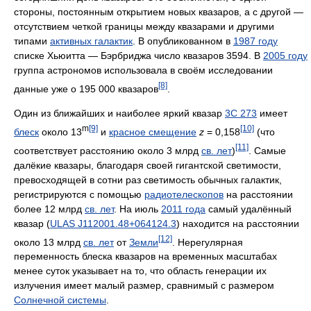
стороны, постоянным открытием новых квазаров, а с другой —
отсутствием четкой границы между квазарами и другими
типами
активных галактик
. В опубликованном в
1987 году
списке Хьюитта — Бэрбриджа число квазаров 3594. В
2005 году
группа астрономов использовала в своём исследовании
[8]
данные уже о 195 000 квазаров
.
Один из ближайших и наиболее яркий квазар
3C 273
имеет
m
[9]
[10]
блеск
около 13
и
красное смещение
z
= 0,158
(что
[11]
соответствует расстоянию около 3 млрд
св. лет
)
. Самые
далёкие квазары, благодаря своей гигантской светимости,
превосходящей в сотни раз светимость обычных галактик,
регистрируются с помощью
радиотелескопов
на расстоянии
более 12 млрд
св. лет
. На июль
2011 года
самый удалённый
квазар (
ULAS J112001.48+064124.3
) находится на расстоянии
[12]
около 13 млрд
св. лет
от
Земли
. Нерегулярная
переменность блеска квазаров на временных масштабах
менее суток указывает на то, что область генерации их
излучения имеет малый размер, сравнимый с размером
Солнечной системы
.