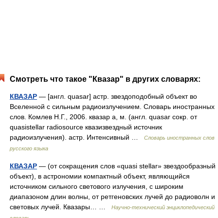
Смотреть что такое "Квазар" в других словарях:
КВАЗАР
— [англ. quasar] астр. звездоподобный объект во
Вселенной с сильным радиоизлучением. Словарь иностранных
слов. Комлев Н.Г., 2006. квазар а, м. (англ. quasar сокр. от
quasistellar radiosource квазизвездный источник
радиоизлучения). астр. Интенсивный …
Словарь иностранных слов
русского языка
КВАЗАР
— (от сокращения слов «quasi stellar» звездообразный
объект), в астрономии компактный объект, являющийся
источником сильного светового излучения, с широким
диапазоном длин волны, от ретгеновских лучей до радиоволн и
световых лучей. Квазары… …
Научно-технический энциклопедический