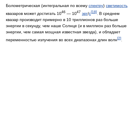
Болометрическая (интегральная по всему
спектру
)
светимость
46
47
[18]
квазаров может достигать 10
— 10
эрг
/
с
. В среднем
квазар производит примерно в 10 триллионов раз больше
энергии в секунду, чем наше Солнце (и в миллион раз больше
энергии, чем самая мощная известная звезда), и обладает
[2]
переменностью излучения во всех диапазонах длин волн
.