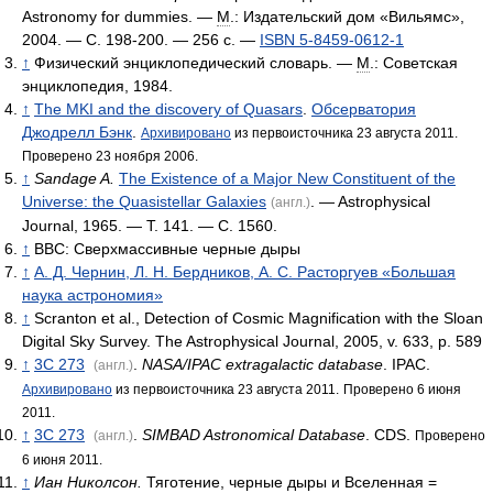
Astronomy for dummies. —
М
.: Издательский дом «Вильямс»,
2004. — С. 198-200. — 256 с. —
ISBN 5-8459-0612-1
↑
Физический энциклопедический словарь. —
М
.: Советская
энциклопедия, 1984.
↑
The MKI and the discovery of Quasars
.
Обсерватория
Джодрелл Бэнк
.
Архивировано
из первоисточника 23 августа 2011.
Проверено 23 ноября 2006.
↑
Sandage A.
The Existence of a Major New Constituent of the
Universe: the Quasistellar Galaxies
. — Astrophysical
(англ.)
Journal, 1965. — Т. 141. — С. 1560.
↑
BBC: Сверхмассивные черные дыры
↑
А. Д. Чернин, Л. Н. Бердников, А. С. Расторгуев «Большая
наука астрономия»
↑
Scranton et al., Detection of Cosmic Magnification with the Sloan
Digital Sky Survey. The Astrophysical Journal, 2005, v. 633, p. 589
↑
3C 273
.
NASA/IPAC extragalactic database
. IPAC.
(англ.)
Архивировано
из первоисточника 23 августа 2011.
Проверено 6 июня
2011.
↑
3C 273
.
SIMBAD Astronomical Database
. CDS.
(англ.)
Проверено
6 июня 2011.
↑
Иан Николсон.
Тяготение, черные дыры и Вселенная =