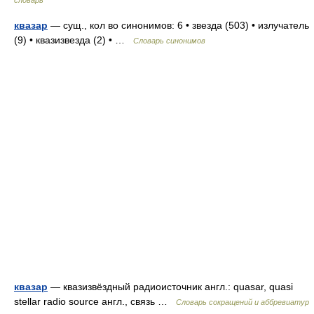
словарь
квазар
— сущ., кол во синонимов: 6 • звезда (503) • излучатель
(9) • квазизвезда (2) • …
Словарь синонимов
квазар
— квазизвёздный радиоисточник англ.: quasar, quasi
stellar radio source англ., связь …
Словарь сокращений и аббревиатур