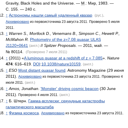
Gravity, Black Holes and the Universe. —
М
.: Мир, 1983. —
С. 155. — 240 с.
↑
Астрономы нашли самый удаленный квазар
.
(рус.)
Архивировано
из первоисточника 23 августа 2011.
Проверено 5 июля
2011.
↑
Warren S., Mortlock D., Venemans B., Simpson C., Hewett P.,
McMahon R.
Photometry of the z=7.08 quasar ULAS
J1120+0641
//
Spitzer Proposals
. — 2011, май. —
(англ.)
№ 80114.
(Проверено 7 июля 2011)
↑
(2011) «
A luminous quasar at a redshift of z = 7.085
».
Nature
474
: 616–619.
DOI
:
10.1038/nature10159
.
(англ.)
↑
ESO
Most distant quasar found
. Astronomy Magazine (29 июня
2011).
Архивировано
из первоисточника 23 августа 2011.
Проверено 4
июля 2011.
(англ.)
↑
Amos, Jonathan
.
'Monster' driving cosmic beacon
(30 June
2011).
Проверено 4 июля 2011.
(англ.)
↑
Б. Штерн.
Гамма-всплески: секундные катастрофы
галактического масштаба
↑
Физика космоса
.
Архивировано
из первоисточника 23 августа 2011.