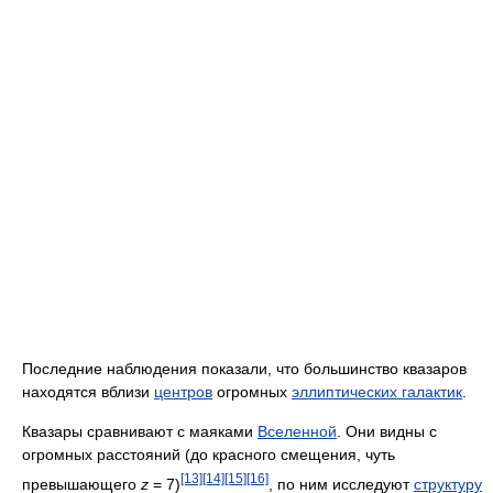
Последние наблюдения показали, что большинство квазаров
находятся вблизи
центров
огромных
эллиптических галактик
.
Квазары сравнивают с маяками
Вселенной
. Они видны с
огромных расстояний (до красного смещения, чуть
[13]
[14]
[15]
[16]
превышающего
z
= 7)
, по ним исследуют
структуру