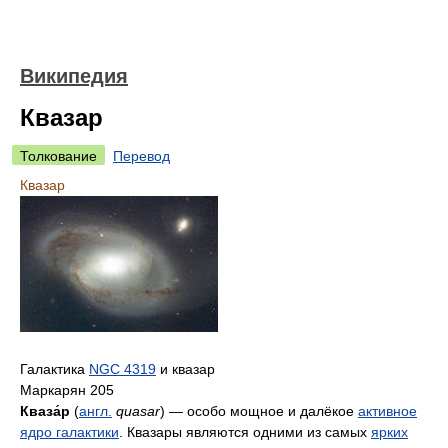
Википедия
Квазар
Толкование
Перевод
Квазар
Галактика
NGC 4319
и квазар
Маркарян 205
Кваза́р
(
англ.
quasar
) — особо мощное и далёкое
активное
ядро галактики
. Квазары являются одними из самых
ярких