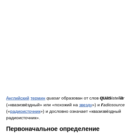
quas
a
Английский
термин
quasar
образован от слов
istell
r
r
(«квазизвёздный» или «похожий на
звезду
») и
adiosource
(«
радиоисточник
») и дословно означает «квазизвёздный
радиоисточник».
Первоначальное определение