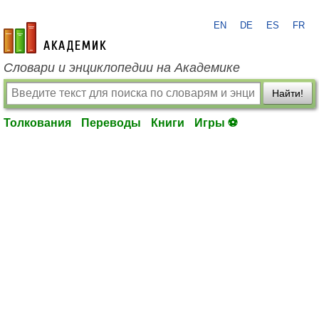
EN
DE
ES
FR
academic.ru
Словари и энциклопедии на Академике
Найти!
Толкования
Переводы
Книги
Игры ⚽