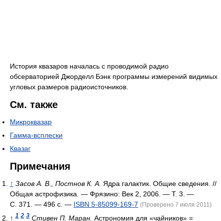
История квазаров началась с проводимой радио
обсерваторией Джорделл Бэнк программы измерений видимых
угловых размеров радиоисточников.
См. также
Микроквазар
Гамма-всплески
Квазаг
Примечания
↑
Засов А. В., Постнов К. А.
Ядра галактик. Общие сведения. //
Общая астрофизика. — Фрязино: Век 2, 2006. — Т. 3. —
С. 371. — 496 с. —
ISBN 5-85099-169-7
(Проверено 7 июля 2011)
1
2
3
↑
Стивен П. Маран.
Астрономия для «чайников» =