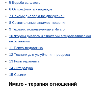
5
Борьба за власть
6
От конфликта к надежде
7
Почему диалог, а не дискуссия?
8
Сознательные взаимоотношения
9
Техники, используемые в Имаго
10
Формы диалога и стратегии в терапевтической
интервенции
11
Психо-педагогика
12
Техники для углубления процесса
13
Роль терапевта
14
Литература
15
Ссылки
Имаго - терапия отношений