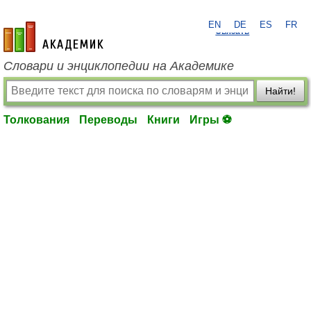
EN
DE
ES
FR
?
Связать
academic.ru
Словари и энциклопедии на Академике
Найти!
Толкования
Переводы
Книги
Игры ⚽