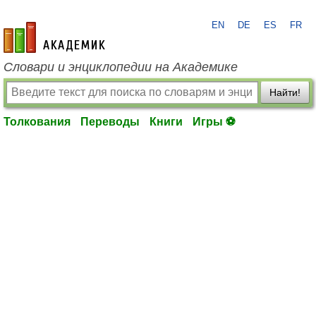
EN
DE
ES
FR
academic.ru
Словари и энциклопедии на Академике
Найти!
Толкования
Переводы
Книги
Игры ⚽