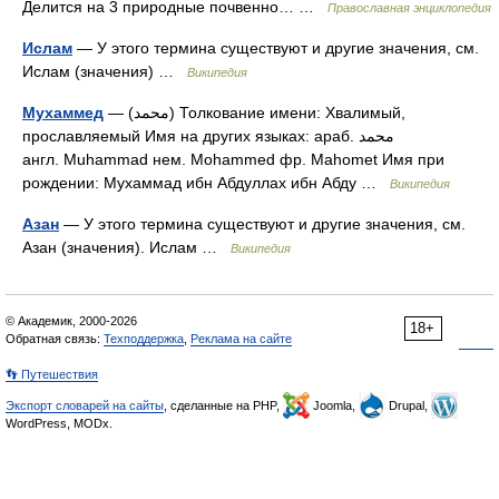
Делится на 3 природные почвенно… …
Православная энциклопедия
Ислам
— У этого термина существуют и другие значения, см.
Ислам (значения) …
Википедия
Мухаммед
— (محمد) Толкование имени: Хвалимый,
прославляемый Имя на других языках: араб. محمد‎‎
англ. Muhammad нем. Mohammed фр. Mahomet Имя при
рождении: Мухаммад ибн Абдуллах ибн Абду …
Википедия
Азан
— У этого термина существуют и другие значения, см.
Азан (значения). Ислам …
Википедия
© Академик, 2000-2026
18+
Обратная связь:
Техподдержка
,
Реклама на сайте
👣 Путешествия
Экспорт словарей на сайты
, сделанные на PHP,
Joomla,
Drupal,
WordPress, MODx.