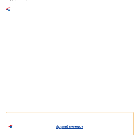
Список значений слова или словосочетания со ссылками на
соответствующие статьи.
Если вы попали сюда из
другой статьи
Википедии, пожалуйста,
вернитесь и уточните ссылку так, чтобы она указывала на