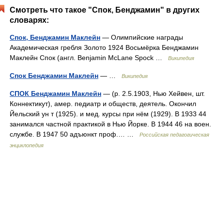
Смотреть что такое "Спок, Бенджамин" в других
словарях:
Спок, Бенджамин Маклейн
— Олимпийские награды
Академическая гребля Золото 1924 Восьмёрка Бенджамин
Маклейн Спок (англ. Benjamin McLane Spock …
Википедия
Спок Бенджамин Маклейн
— …
Википедия
СПОК Бенджамин Маклейн
— (р. 2.5.1903, Нью Хейвен, шт.
Коннектикут), амер. педиатр и обществ, деятель. Окончил
Йельский ун т (1925). и мед. курсы при нём (1929). В 1933 44
занимался частной практикой в Нью Йорке. В 1944 46 на воен.
службе. В 1947 50 адъюнкт проф.… …
Российская педагогическая
энциклопедия