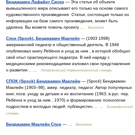
Бенджамин Лафайет Сиско
— Эта статья об объекте
вымышленного мира описывает его только на основе самого
художественного произведения. Статья, состоящая только из
информации на базе самого произведения, может быть
удалена. Вы можете помочь проекту …
Википедия
Спок (Spock), Бенджамин Маклейн
— (1903 1998)
американский педиатр и общественный деятель. В 1946
опубликовал книгу Ребёнок и уход за ним , в которой обобщил
свой опыт практикующего педиатра. В ней наряду с
медицинскими рекомендациями изложил свои представления
о развитии… …
Педагогический терминологический словарь
СПОК (Spock) Бенджамин Маклейн
— (Spock) Бенджамин
Маклейн (1903–98), амер. педиатр, педагог. Автор популярных
книг, посв. уходу за детьми и их воспитанию (1963; в рус. пер.
Ребёнок и уход за ним , 1970) и формированию психологии
подростков и молодых людей; публицистич.… …
Биографический
словарь
Бенджамин Маклейн Спок
— …
Википедия