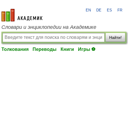
EN
DE
ES
FR
academic.ru
Словари и энциклопедии на Академике
Найти!
Толкования
Переводы
Книги
Игры ⚽