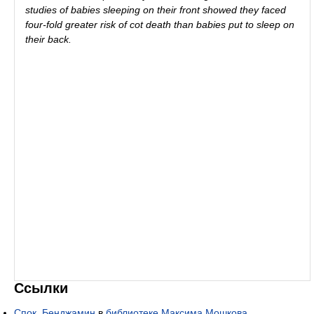
studies of babies sleeping on their front showed they faced
four-fold greater risk of cot death than babies put to sleep on
their back.
Ссылки
Спок, Бенджамин
в
библиотеке Максима Мошкова