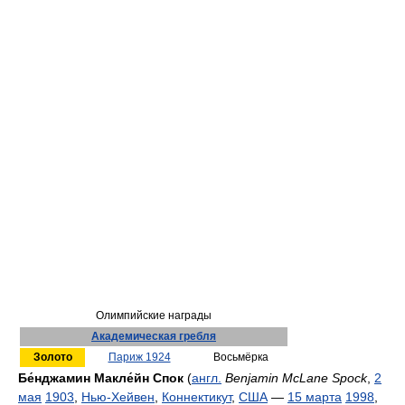
Олимпийские награды
Академическая гребля
Золото
Париж 1924
Восьмёрка
Бе́нджамин Макле́йн Спок
(
англ.
Benjamin McLane Spock
,
2
мая
1903
,
Нью-Хейвен
,
Коннектикут
,
США
—
15 марта
1998
,