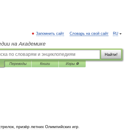
Запомнить сайт
Словарь на свой сайт
RU
едии на Академике
Найти!
Переводы
Книги
Игры ⚽
стрелок
,
призёр
летних
Олимпийских
игр
.