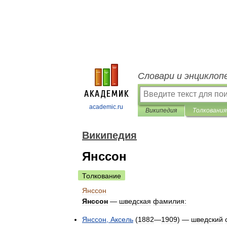
Словари и энциклоп
academic.ru
Википедия
Толкования
Википедия
Янссон
Толкование
Янссон
Янссон
—
шведская
фамилия:
Янссон
,
Аксель
(
1882
—
1909
) —
шведский