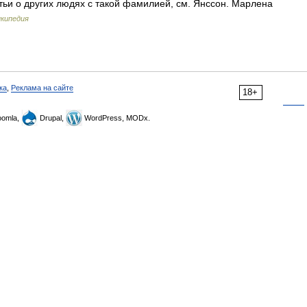
тьи о других людях с такой фамилией, см. Янссон. Марлена
кипедия
ка
,
Реклама на сайте
18+
omla,
Drupal,
WordPress, MODx.