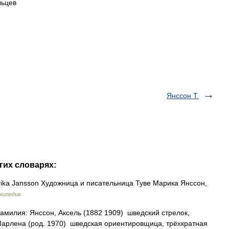
ьцев
Янссон Т.
гих словарях:
ika Jansson Художница и писательница Туве Марика Янссон,
кипедия
илия: Янссон, Аксель (1882 1909) шведский стрелок,
Марлена (род. 1970) шведская ориентировщица, трёхкратная