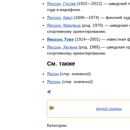
Янссон
,
Густав
(
1922
—
2012
) —
шведский
л
года
в
марафоне
.
Янссон
,
Карл
(
1846
—
1974
) —
финский
худ
Янссон
,
Марлена
(
род
.
1970
) —
шведская
спортивному
ориентированию
.
Янссон
,
Туве
(
1914
—
2001
) —
известная
ф
Янссон
,
Хелена
(
род
.
1985
) —
шведская
о
спортивному
ориентированию
.
См
.
также
Янсон
(
стр
.
значений
)
Янсонс
(
стр
.
значений
)
Список
статей
об
однофамильцах
.
Если
вы
попали
сюда
из
другой
статьи
Вик
на
статью
о
конкретном
человеке
.
См
.
так
Категории: