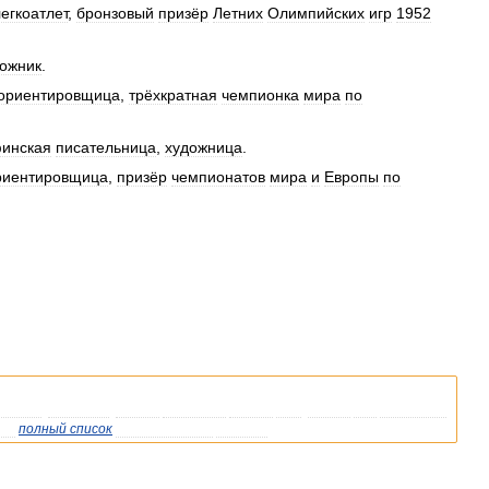
егкоатлет
,
бронзовый
призёр
Летних
Олимпийских
игр
1952
ожник
.
ориентировщица
,
трёхкратная
чемпионка
мира
по
инская
писательница
,
художница
.
риентировщица
,
призёр
чемпионатов
мира
и
Европы
по
ипедии
,
возможно
,
стоит
уточнить
ссылку
так
,
чтобы
она
указывала
же
полный
список
существующих
статей
.