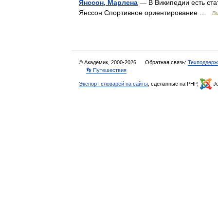
Янссон, Марлена
— В Википедии есть ста
Янссон Спортивное ориентирование …
Ви
© Академик, 2000-2026
Обратная связь:
Техподдерж
👣 Путешествия
Экспорт словарей на сайты
, сделанные на PHP,
Jo