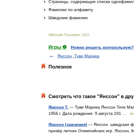
Страницы
,
содержащие
списки
однофамил
Фамилии
по
алфавиту
Шведские
фамилии
Wikimedia
Foundation
.
2010
.
Игры ⚽
Нужно решить контрольную?
Янссон, Туве Марика
Полезное
Смотреть что такое "Янссон" в дру
Янссон Т.
— Туве Марика Янссон Tove Mar
1956 г. Дата рождения: 9 августа 191 …
Ви
Янссон (значения)
— Янссон шведская фам
призёр летних Олимпийских игр. Янссон, 