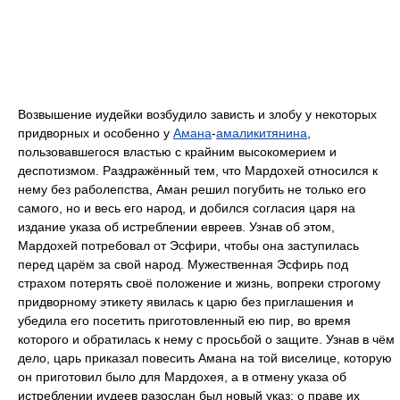
Возвышение иудейки возбудило зависть и злобу у некоторых
придворных и особенно у
Амана
-
амаликитянина
,
пользовавшегося властью с крайним высокомерием и
деспотизмом. Раздражённый тем, что Мардохей относился к
нему без раболепства, Аман решил погубить не только его
самого, но и весь его народ, и добился согласия царя на
издание указа об истреблении евреев. Узнав об этом,
Мардохей потребовал от Эсфири, чтобы она заступилась
перед царём за свой народ. Мужественная Эсфирь под
страхом потерять своё положение и жизнь, вопреки строгому
придворному этикету явилась к царю без приглашения и
убедила его посетить приготовленный ею пир, во время
которого и обратилась к нему с просьбой о защите. Узнав в чём
дело, царь приказал повесить Амана на той виселице, которую
он приготовил было для Мардохея, а в отмену указа об
истреблении иудеев разослан был новый указ: о праве их