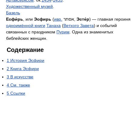
Художественный музей
.
Базель
Есфи́рь
, или
Эсфирь
(
ивр.
אסתר
‎,
Эсте́р
) — главная героиня
одноимённой книги
Танаха
(
Ветхого Завета
) и событий
связанных с праздником
Пурим
. Одна из знаменитых
библейских женщин.
Содержание
1
История Эсфири
2
Книга Эсфири
3
В искусстве
4
См. также
5
Ссылки