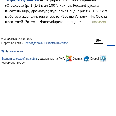
Эсфирь Буранова
— Эсфирь Иосифовна Буранова
(Страхова) (р. 1 (14) мая 1907, Каинск, Россия) русская
писательница, драматург, журналист, сценарист. С 1920 х гг.
работала журналистом в газете «Звезда Алтая». Чл. Союза
писателей. Затем в Новосибирске, на сцене… …
Википедия
© Академик, 2000-2026
18+
Обратная связь:
Техподдержка
,
Реклама на сайте
👣 Путешествия
Экспорт словарей на сайты
, сделанные на PHP,
Joomla,
Drupal,
WordPress, MODx.