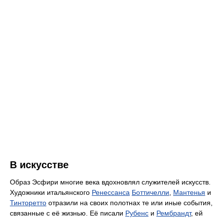
В искусстве
Образ Эсфири многие века вдохновлял служителей искусств.
Художники итальянского
Ренессанса
Боттичелли
,
Мантенья
и
Тинторетто
отразили на своих полотнах те или иные события,
связанные с её жизнью. Её писали
Рубенс
и
Рембрандт
, ей