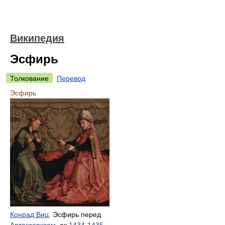
Википедия
Эсфирь
Толкование
Перевод
Эсфирь
Конрад Виц
. Эсфирь перед
Артаксерксом
. ок.
1434
-
1435
.