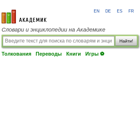
EN
DE
ES
FR
academic.ru
Словари и энциклопедии на Академике
Найти!
Толкования
Переводы
Книги
Игры ⚽