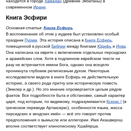
находится в городе
Хамадан
(древние Экбатаны) в
современном
Иране
.
Книга Эсфири
Основная статья
:
Книга Есфирь
В воспоминание об этом у иудеев был установлен особый
праздник
Пурим
. Эта история описана в
Книге Есфирь
,
помещенной в русской
Библии
между Книгами
Юдифь
и
Иова
.
Она написана на иврите с включением отдельных персидских
и арамейских слов. Хотя в подлинном еврейском тексте ни
разу не встречается имени Бога, однако она всецело
проникнута глубоким религиозным духом. Некоторые
исследователи видели в книге Есфирь не действительную
историю, а своего рода притчу или историческую повесть
(Землер и др.). Но это мнение опровергается целым рядом
фактов. Все подробности быта и обстановки, самый характер
царя, под которым, по видимому, подразумевается
Ксеркс I
(в
греческом переводе Артаксеркс), особенности языка, масса
персидских и зендских имён — всё это говорит против
предположения о вымысле или аллегории. Имя Ахашверош
вполне соответствует клинописному Хшайярша.