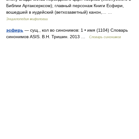
Библии Артаксерксом); главный персонаж Книги Есфири,
вошедшей в иудейский (ветхозаветный) канон,… …
Энциклопедия мифологии
эсфирь
— сущ., кол во синонимов: 1 • имя (1104) Словарь
синонимов ASIS. В.Н. Тришин. 2013 …
Словарь синонимов