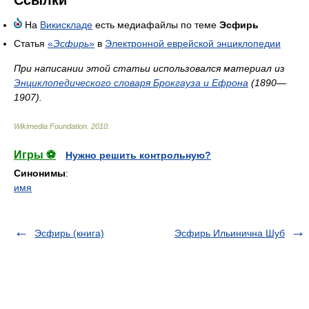
Ссылки
На
Викискладе
есть медиафайлы по теме
Эсфирь
Статья
«
Эсфирь
»
в
Электронной еврейской энциклопедии
При написании этой статьи использовался материал из
Энциклопедического словаря Брокгауза и Ефрона
(1890—
1907).
Wikimedia Foundation
.
2010
.
Игры ⚽
Нужно решить контрольную?
Синонимы
:
имя
Эсфирь (книга)
Эсфирь Ильинична Шуб