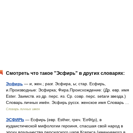
Смотреть что такое "Эсфирь" в других словарях:
Эсфирь
— и, жен.; разг. Эсфира, ы; стар. Есфирь,
и.Производные: Эсфирка; Фира.Происхождение: (Др. евр. имя
Ester. Заимств. из др. перс. яз. Ср. совр. перс. setarи звезда.)
Словарь личных имён. Эсфирь русск. женское имя Словарь …
Словарь личных имен
ЭСФИРЬ
— Eсфирь (евр. Esther, греч. Έσθήρ), в
иудаистической мифологии героиня, спасшая свой народ в
эпоху владычества персидского царя Ксеркса (именуемого в