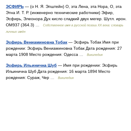
ЭСФИРЬ
— (о Н. Я. Эпштейн) О, эта Лена, эта Нора, О, эта
Этна И. Т. Р. (инженерно технические работники) Эфир,
Эсфирь, Элеонора Дух кисло сладкий двух мегер. Шутл. ирон.
ОМ937 (364.3) …
Собственное имя в русской поэзии XX века: словарь
личных имён
Эсфирь Вениаминовна Тобак
— Эсфирь Тобак Имя при
рождении: Эсфирь Вениаминовна Тобак Дата рождения: 27
марта 1908 Место рождения: Одесса …
Википедия
Эсфирь Ильинична Шуб
— Имя при рождении: Эсфирь
Ильинична Шуб Дата рождения: 16 марта 1894 Место
рождения: Сураж, Чер …
Википедия