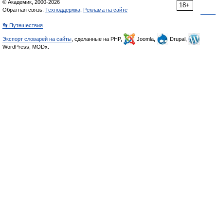
© Академик, 2000-2026
18+
Обратная связь:
Техподдержка
,
Реклама на сайте
👣 Путешествия
Экспорт словарей на сайты
, сделанные на PHP,
Joomla,
Drupal,
WordPress, MODx.