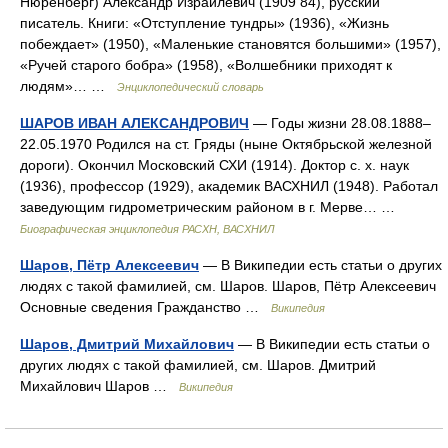
Нюренберг) Александр Израилевич (1909 84), русский
писатель. Книги: «Отступление тундры» (1936), «Жизнь
побеждает» (1950), «Маленькие становятся большими» (1957),
«Ручей старого бобра» (1958), «Волшебники приходят к
людям»… …
Энциклопедический словарь
ШАРОВ ИВАН АЛЕКСАНДРОВИЧ
— Годы жизни 28.08.1888–
22.05.1970 Родился на ст. Гряды (ныне Октябрьской железной
дороги). Окончил Московский СХИ (1914). Доктор с. х. наук
(1936), профессор (1929), академик ВАСХНИЛ (1948). Работал
заведующим гидрометрическим районом в г. Мерве… …
Биографическая энциклопедия РАСХН, ВАСХНИЛ
Шаров, Пётр Алексеевич
— В Википедии есть статьи о других
людях с такой фамилией, см. Шаров. Шаров, Пётр Алексеевич
Основные сведения Гражданство …
Википедия
Шаров, Дмитрий Михайлович
— В Википедии есть статьи о
других людях с такой фамилией, см. Шаров. Дмитрий
Михайлович Шаров …
Википедия