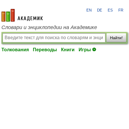
EN
DE
ES
FR
academic.ru
Словари и энциклопедии на Академике
Найти!
Толкования
Переводы
Книги
Игры ⚽