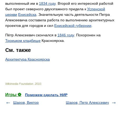
выполненный им в
1834 году
. Второй его интересной работой
был проект северного двухэтажного придела к
Успенской
церкви
Енисейска
. Значительную часть деятельности Петра
Алексеевича составила работа по выполнению архитектурных
проектов для городов и сел
Енисейской губернии
.
Пётр Алексеевич скончался в
1846 году
. Похоронен на
Троицком кладбище
Красноярска.
См. также
Архитектура Красноярска
Wikimedia Foundation
.
2010
.
Игры ⚽
Поможем сделать НИР
Шаров, Виктор
Шаров, Петр Алекссевич