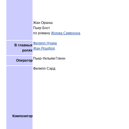
Жан Оранш
Пьер Бост
по роману
Жоржа Сименона
Филипп Нуаре
В главных
Жан Рошфор
ролях
Пьер-Уильям Гленн
Оператор
Филипп Сард
Композитор