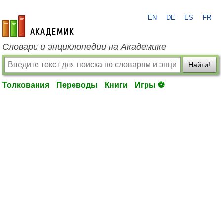
EN
DE
ES
FR
academic.ru
Словари и энциклопедии на Академике
Найти!
Толкования
Переводы
Книги
Игры ⚽