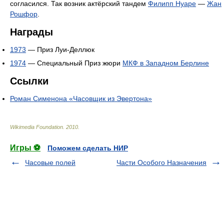
согласился. Так возник актёрский тандем
Филипп Нуаре
—
Жан
Рошфор
.
Награды
1973
— Приз Луи-Деллюк
1974
— Специальный Приз жюри
МКФ в Западном Берлине
Ссылки
Роман Сименона «Часовщик из Эвертона»
Wikimedia Foundation
.
2010
.
Игры ⚽
Поможем сделать НИР
Часовые полей
Части Особого Назначения