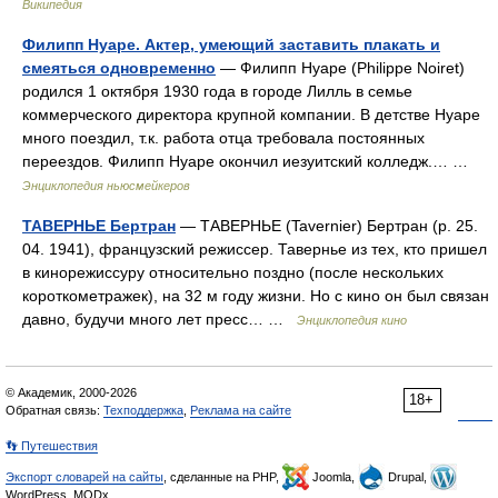
Википедия
Филипп Нуаре. Актер, умеющий заставить плакать и
смеяться одновременно
— Филипп Нуаре (Philippe Noiret)
родился 1 октября 1930 года в городе Лилль в семье
коммерческого директора крупной компании. В детстве Нуаре
много поездил, т.к. работа отца требовала постоянных
переездов. Филипп Нуаре окончил иезуитский колледж.… …
Энциклопедия ньюсмейкеров
ТАВЕРНЬЕ Бертран
— ТАВЕРНЬЕ (Tavernier) Бертран (р. 25.
04. 1941), французский режиссер. Тавернье из тех, кто пришел
в кинорежиссуру относительно поздно (после нескольких
короткометражек), на 32 м году жизни. Но с кино он был связан
давно, будучи много лет пресс… …
Энциклопедия кино
© Академик, 2000-2026
18+
Обратная связь:
Техподдержка
,
Реклама на сайте
👣 Путешествия
Экспорт словарей на сайты
, сделанные на PHP,
Joomla,
Drupal,
WordPress, MODx.