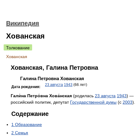
Википедия
Хованская
Толкование
Хованская
Хованская, Галина Петровна
Галина Петровна Хованская
23 августа
1943
(66 лет)
Дата рождения:
Гали́на Петро́вна Хова́нская
(родилась
23 августа
1943
) —
российский политик, депутат
Государственной думы
(с
2003
).
Содержание
1
Образование
2
Семья