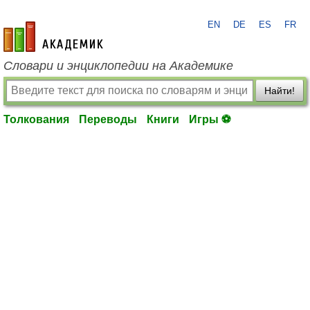
EN
DE
ES
FR
academic.ru
Словари и энциклопедии на Академике
Найти!
Толкования
Переводы
Книги
Игры ⚽