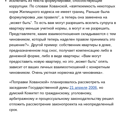
исключить из текста формулировки, способствующие
коррупции. По словам Хованской, «взяткоемкость некоторых
норм Жилищного кодекса не имеет границ. Раньше была
формулировка „как правило“, а теперь она заменена на
„может быть“. То есть вам могут разрешить вселить супруга в
квартиру меньше учетной нормы, а могут и не разрешить.
Представляете, какие взаимоотношения складываются с тем
чиновником, который теперь наделен правом принимать это
решение?». Другой пример: собственник квартиры в доме,
предназначенном под снос, получает компенсацию либо в
денежной форме, либо в виде квартиры: «Вам могут
предоставить новую квартиру, но это „может быть“ опять
зависит от ваших личных взаимоотношений с конкретным
чиновником. Очень уютная нормочка для чиновника».
«Поправки Хованской» планировалось рассмотреть на
заседании Государственной думы
21 апреля
2006
, но
думский Комитет по гражданскому, уголовному,
арбитражному и процессуальному законодательству решил
отложить рассмотрение законопроекта на неопределенный
срок.