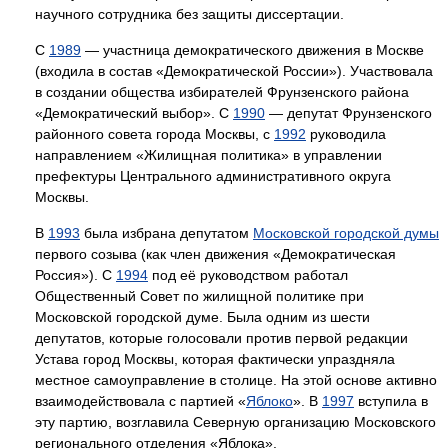
научного сотрудника без защиты диссертации.
С
1989
— участница демократического движения в Москве
(входила в состав «Демократической России»). Участвовала
в создании общества избирателей Фрунзенского района
«Демократический выбор». С
1990
— депутат Фрунзенского
районного совета города Москвы, с
1992
руководила
направлением «Жилищная политика» в управлении
префектуры Центрального административного округа
Москвы.
В
1993
была избрана депутатом
Московской городской думы
первого созыва (как член движения «Демократическая
Россия»). С
1994
под её руководством работал
Общественный Совет по жилищной политике при
Московской городской думе. Была одним из шести
депутатов, которые голосовали против первой редакции
Устава город Москвы, которая фактически упраздняла
местное самоуправление в столице. На этой основе активно
взаимодействовала с партией «
Яблоко
». В
1997
вступила в
эту партию, возглавила Северную организацию Московского
регионального отделения «Яблока».