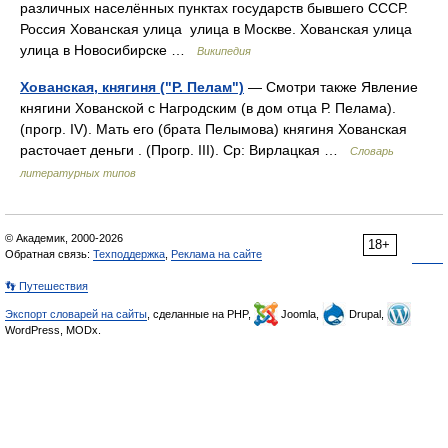
различных населённых пунктах государств бывшего СССР.
Россия Хованская улица улица в Москве. Хованская улица
улица в Новосибирске …
Википедия
Хованская, княгиня ("Р. Пелам")
— Смотри также Явление
княгини Хованской с Нагродским (в дом отца Р. Пелама).
(прогр. ІV). Мать его (брата Пелымова) княгиня Хованская
расточает деньги . (Прогр. III). Ср: Вирлацкая …
Словарь
литературных типов
© Академик, 2000-2026
18+
Обратная связь:
Техподдержка
,
Реклама на сайте
👣 Путешествия
Экспорт словарей на сайты
, сделанные на PHP,
Joomla,
Drupal,
WordPress, MODx.