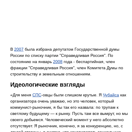
В
2007
была избрана депутатом Государственной думы
России по списку партии "Справедливая Россия". По
состоянию на январь
2008
года - беспартийная, член
фракции "Справедливая Россия", член Комитета Думы по
строительству и земельным отношениям.
Идеологические взгляды
«Для меня
СПС
-овцы были слишком крутые. Я
Чубайса
как
организатора очень уважаю, но это человек, который
коммунист-рыночник, я бы так его назвала: по трупам к
светлому будущему — к рынку. Пусть там все вымрут, но мы
своего добьемся. Человеческий момент у него абсолютно
отсутствует. Я рыночник, конечно, я за конкуренцию, но, с