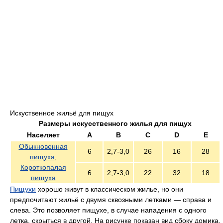
Искуственное жильё для пищух
Размеры искусственного жилья для пищух
Населяет
A
B
C
D
E
Обыкновенная
6
2,7-3,0
26
16
28
пищуха
,
Короткопалая
6
2,7-3,0
22
32
18
пищуха
Пищухи
хорошо живут в классическом жилье, но они
предпочитают жильё с двумя сквозными летками — справа и
слева. Это позволяет пищухе, в случае нападения с одного
летка, скрыться в другой. На рисунке показан вид сбоку домика.