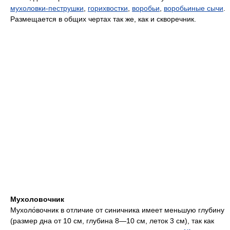
мухоловки-пеструшки
,
горихвостки
,
воробьи
,
воробьиные сычи
.
Размещается в общих чертах так же, как и скворечник.
Мухоловочник
Мухоло́вочник в отличие от синичника имеет меньшую глубину
(размер дна от 10 см, глубина 8—10 см, леток 3 см), так как