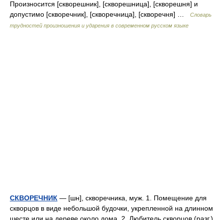
Произносится [скворешник], [скворешница], [скворешня] и
допустимо [скворечник], [скворечница], [скворечня] …
Словарь
трудностей произношения и ударения в современном русском языке
СКВОРЕЧНИК
— [шн], скворечника, муж. 1. Помещение для
скворцов в виде небольшой будочки, укрепленной на длинном
шесте или на дереве около дома. 2. Любитель скворцов (разг.).