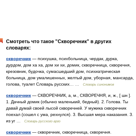
Смотреть что такое "Скворечник" в других
словарях:
скворечник
— психушка, психбольница, чердак, дурка,
дурдом, дом ха ха, дом хи хи, домик, скворечница, скворечня,
крезовник, будочка, сумасшедший дом, психиатрическая
больница, дом умалишенных, желтый дом, уборная, мансарда,
голова, туалет Словарь русских… …
Словарь синонимов
скворечник
— СКВОРЕЧНИК, а, м., СКВОРЕЧНЯ, и, ж., [ шн ].
1. Дачный домик (обычно маленький, бедный). 2. Голова. Ты
давай думай своей лысой скворечней. У мужика скворечник
поехал (сошел с ума, рехнулся). 3. Высшая мера наказания. 3.
из уг …
Словарь русского арго
скворечник
— скворечник, скворечница, скворечня.