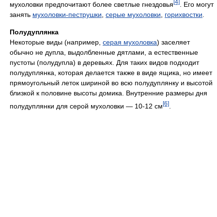
[4]
мухоловки предпочитают более светлые гнездовья
. Его могут
занять
мухоловки-пеструшки
,
серые мухоловки
,
горихвостки
.
Полудуплянка
Некоторые виды (например,
серая мухоловка
) заселяет
обычно не дупла, выдолбленные дятлами, а естественные
пустоты (полудупла) в деревьях. Для таких видов подходит
полудуплянка, которая делается также в виде ящика, но имеет
прямоугольный леток шириной во всю полудуплянку и высотой
близкой к половине высоты домика. Внутренние размеры дня
[6]
полудуплянки для серой мухоловки — 10-12 см
.