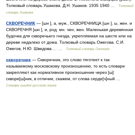
Толковый словарь Ушакова. Д.Н. Ушаков. 1935 1940 …
Толковый
словарь Ушакова
СКВОРЕЧНИК
— [шн ], а, муж., СКВОРЕЧНИЦА [шн ], ы, жен. и
СКВОРЕЧНЯ [шн ], и, род. мн. чен, жен. Маленькая деревянная
будочка для скворечьего гнезда, укрепляемая на шесте или на
дереве недалеко от дома. Толковый словарь Ожегова. С.И.
Ожегов, Н.Ю. Шведова.… …
Толковый словарь Ожегова
скворечник
— Скворечник, это слово тяготеет к так
называемому московскому произношению, то есть словари
закрепляют как нормативное произношение через [ш]:
скворе[ш]ник, в отличие, скажем, от слова серде[ч]ный …
Словарь ошибок русского языка