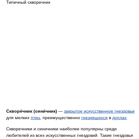
Типичный скворечник
Скворе́чник (сини́чник)
—
закрытое искусственное гнездовье
для мелких
птиц
, преимущественно
гнездящихся
в
дуплах
.
Скворечники и синичники наиболее популярны среди
любителей из всех искусственных гнездовий. Такие гнездовья