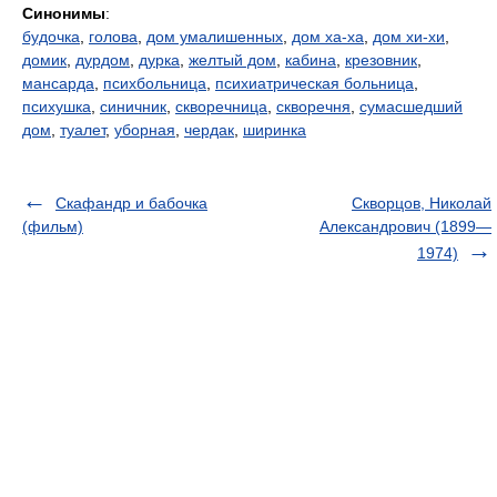
Синонимы
:
будочка
,
голова
,
дом умалишенных
,
дом ха-ха
,
дом хи-хи
,
домик
,
дурдом
,
дурка
,
желтый дом
,
кабина
,
крезовник
,
мансарда
,
психбольница
,
психиатрическая больница
,
психушка
,
синичник
,
скворечница
,
скворечня
,
сумасшедший
дом
,
туалет
,
уборная
,
чердак
,
ширинка
Скафандр и бабочка
Скворцов, Николай
(фильм)
Александрович (1899—
1974)