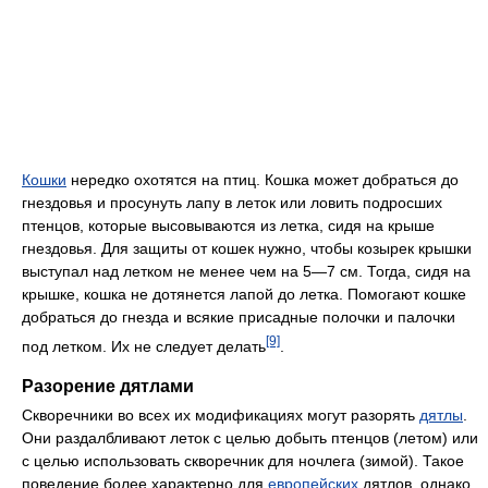
Кошки
нередко охотятся на птиц. Кошка может добраться до
гнездовья и просунуть лапу в леток или ловить подросших
птенцов, которые высовываются из летка, сидя на крыше
гнездовья. Для защиты от кошек нужно, чтобы козырек крышки
выступал над летком не менее чем на 5—7 см. Тогда, сидя на
крышке, кошка не дотянется лапой до летка. Помогают кошке
добраться до гнезда и всякие присадные полочки и палочки
[9]
под летком. Их не следует делать
.
Разорение дятлами
Скворечники во всех их модификациях могут разорять
дятлы
.
Они раздалбливают леток с целью добыть птенцов (летом) или
с целью использовать скворечник для ночлега (зимой). Такое
поведение более характерно для
европейских
дятлов, однако