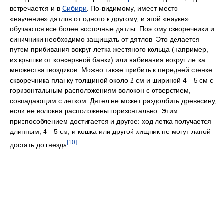
встречается и в
Сибири
. По-видимому, имеет место
«научение» дятлов от одного к другому, и этой «науке»
обучаются все более восточные дятлы. Поэтому скворечники и
синичники необходимо защищать от дятлов. Это делается
путем прибивания вокруг летка жестяного кольца (например,
из крышки от консервной банки) или набивания вокруг летка
множества гвоздиков. Можно также прибить к передней стенке
скворечника планку толщиной около 2 см и шириной 4—5 см с
горизонтальным расположениям волокон с отверстием,
совпадающим с летком. Дятел не может раздолбить древесину,
если ее волокна расположены горизонтально. Этим
приспособлением достигается и другое: ход летка получается
длинным, 4—5 см, и кошка или другой хищник не могут лапой
[10]
достать до гнезда
.