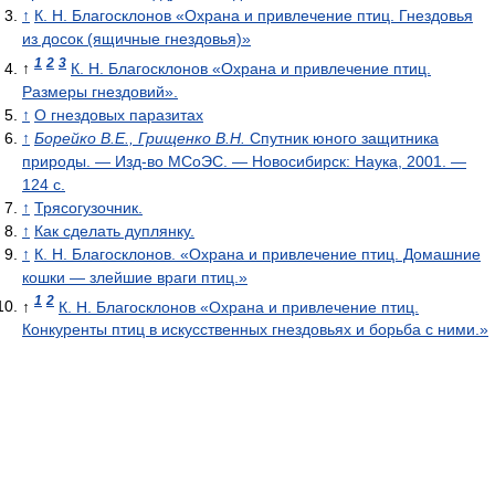
↑
К. Н. Благосклонов «Охрана и привлечение птиц. Гнездовья
из досок (ящичные гнездовья)»
1
2
3
↑
К. Н. Благосклонов «Охрана и привлечение птиц.
Размеры гнездовий».
↑
О гнездовых паразитах
↑
Борейко В.Е., Грищенко B.H.
Спутник юного защитника
природы. — Изд-во МСоЭС. — Новосибирск: Наука, 2001. —
124 с.
↑
Трясогузочник.
↑
Как сделать дуплянку.
↑
К. Н. Благосклонов. «Охрана и привлечение птиц. Домашние
кошки — злейшие враги птиц.»
1
2
↑
К. Н. Благосклонов «Охрана и привлечение птиц.
Конкуренты птиц в искусственных гнездовьях и борьба с ними.»