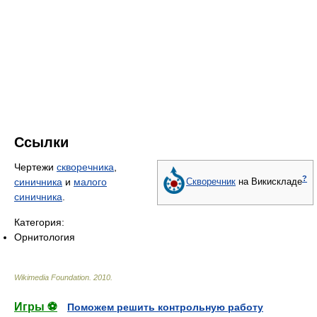
Ссылки
Чертежи
скворечника
,
?
синичника
и
малого
Скворечник
на Викискладе
синичника
.
Категория:
Орнитология
Wikimedia Foundation
.
2010
.
Игры ⚽
Поможем решить контрольную работу