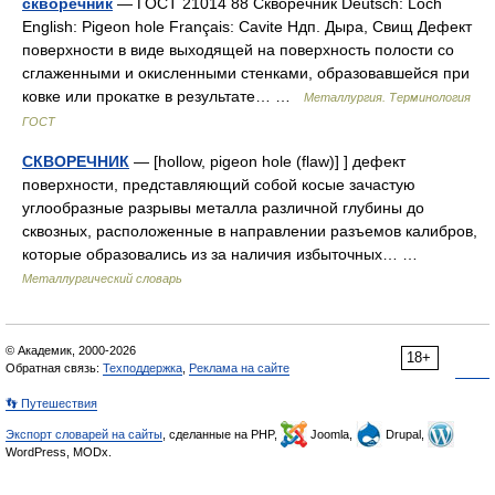
скворечник
— ГОСТ 21014 88 Скворечник Deutsch: Loch
English: Pigeon hole Français: Cavite Ндп. Дыра, Свищ Дефект
поверхности в виде выходящей на поверхность полости со
сглаженными и окисленными стенками, образовавшейся при
ковке или прокатке в результате… …
Металлургия. Терминология
ГОСТ
СКВОРЕЧНИК
— [hollow, pigeon hole (flaw)] ] дефект
поверхности, представляющий собой косые зачастую
углообразные разрывы металла различной глубины до
сквозных, расположенные в направлении разъемов калибров,
которые образовались из за наличия избыточных… …
Металлургический словарь
© Академик, 2000-2026
18+
Обратная связь:
Техподдержка
,
Реклама на сайте
👣 Путешествия
Экспорт словарей на сайты
, сделанные на PHP,
Joomla,
Drupal,
WordPress, MODx.