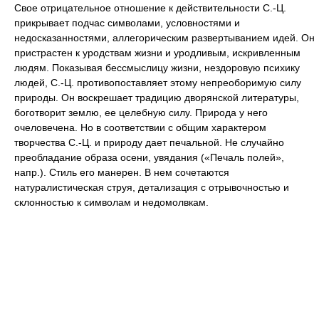
Свое отрицательное отношение к действительности С.-Ц.
прикрывает подчас символами, условностями и
недосказанностями, аллегорическим развертыванием идей. Он
пристрастен к уродствам жизни и уродливым, искривленным
людям. Показывая бессмыслицу жизни, нездоровую психику
людей, С.-Ц. противопоставляет этому непреоборимую силу
природы. Он воскрешает традицию дворянской литературы,
боготворит землю, ее целебную силу. Природа у него
очеловечена. Но в соответствии с общим характером
творчества С.-Ц. и природу дает печальной. Не случайно
преобладание образа осени, увядания («Печаль полей»,
напр.). Стиль его манерен. В нем сочетаются
натуралистическая струя, детализация с отрывочностью и
склонностью к символам и недомолвкам.