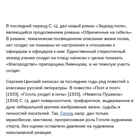
В последний период С.-Ц. дал новый роман «Зауряд-полк»,
являющийся продолжением романа «Обреченные на гибель».
В романе, тематически посвященном описанию жизни полка,
нет солдат, не показаны их настроения и отношение к
офицерам и офицеров к ним. Единственный стереотипный
эпизод учения солдат на плацу написан с целью показать
«благородство» прапорщика Ливенцова, а не тяжелую участь
солдат.
Сергеев-Ценский написал за последние годы ряд повестей о
классиках русской литературы. В повестях «Поэт и поэт»
[1933], «Гоголь уходит в ночь» [1933], «Невеста Пушкина»
[1934] С.-Ц. дает поверхностное, трафаретное, выдержанное в
духе либеральной критики изображение жизни, судьбы и
личностей писателей. Так,
Гоголь
напр. дан только
мракобесом, мистиком, прогрессивная роль Гоголя-художника
стерта, без оценки оставлено давление на художника
николаевской реакции.