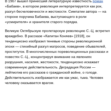
В 1907 вышел принесший литературную известность
роман
«Бабаев», в котором революция интерпретируется как рок,
разгул бесчеловечности и жестокости. Симпатии автора — на
стороне поручика Бабаева, выступающего в роли
«усмирителя» и хранителя старого порядка.
Великую Октябрьскую пролетарскую революцию С.-Ц. встретил
враждебно. В рассказе «Капитан Коняев» [1918], он
тенденциозно изобразил теневые стороны революционной
эпохи — стихийный разгул матросов, поведение обывателей,
проституток. В многочисленных пореволюционных рассказах и
повестях С.-Ц., концентрируя внимание на явлениях
разрушния, насилия, жестокости, тенденциозно искажает
современную действительность. Деградация России —
лейтмотив его рассказов о гражданской войне, о голоде.
Действительность изображается им как ужас, тьма. Человек
человеку оказывается врагом.