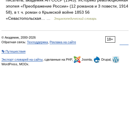
писатель, академик АН СССР (1943). Историко революционная
эпопея «Преображение России» (12 романов и 3 повести, 1914
58), в т. ч. роман о Крымской войне 1853 56
«Севастопольская… …
Энциклопедический словарь
© Академик, 2000-2026
18+
Обратная связь:
Техподдержка
,
Реклама на сайте
👣 Путешествия
Экспорт словарей на сайты
, сделанные на PHP,
Joomla,
Drupal,
WordPress, MODx.