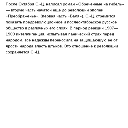
После Октября С.-Ц. написал роман «Обреченные на гибель»
— вторую часть начатой еще до революции эпопеи
«Преображенье». (первая часть «Валя»). С.-Ц. стремится
показать предреволюционное и послеоктябрьское русское
общество в различных его слоях. В период реакции 1907—
1909 интеллигенция, испытывая панический страх перед
народом, все надежды переносила на защищающую ее от
ярости народа власть штыков. Это отношение к революции
сохраняется С.-Ц.