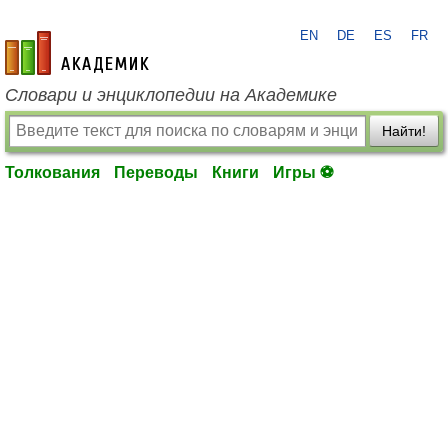
EN
DE
ES
FR
academic.ru
Словари и энциклопедии на Академике
Найти!
Толкования
Переводы
Книги
Игры ⚽