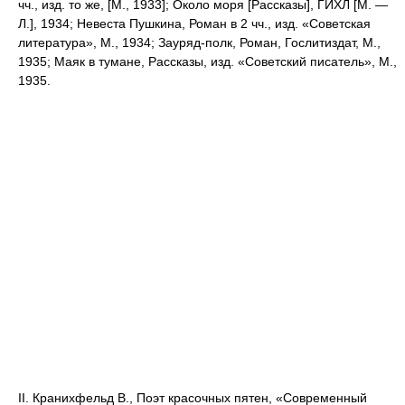
чч., изд. то же, [М., 1933]; Около моря [Рассказы], ГИХЛ [М. —
Л.], 1934; Невеста Пушкина, Роман в 2 чч., изд. «Советская
литература», М., 1934; Зауряд-полк, Роман, Гослитиздат, М.,
1935; Маяк в тумане, Рассказы, изд. «Советский писатель», М.,
1935.
II. Кранихфельд В., Поэт красочных пятен, «Современный