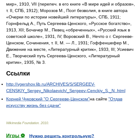
мир», 1910, VII (перепеч. в его книге «В мире идей и образов»,
т. II, СПБ, 1912); Морозов М., Поэт безволия, в книге автора
«Очерки по истории новейшей литературы», СПБ, 1911;
Горнфельд А., Путь Сергеева-Ценского, «Русское богатство»,
1913, XII; Бочачер М., Певец «обреченных», «Русский язык в
советской школе», 1931, IV; Воровский В., Нечто о г. Сергееве-
Ценском, Сочинения, т. II, М. — Л., 1931; Гоффеншефер М.,
Движение на месте, «Литературный критик», 1933, III; Усиевич
Е., Творческий путь Сергеева-Ценского, «Литературный
критик», 1935, № 3.
Ссылки
http://vgershov.lib.ru/ARCHIVES/S/SERGEEV-
CENSKIY_Sergey_Nikolaevich/_Sergeev-Cenckiy_S._N..html
Корней Чуковский "О Сергееве-Ценском"
на сайте
"Отдав
искусству жизнь без сдачи"
Wikimedia Foundation
.
2010
.
Игры ⚽
Нужно решить контрольную?