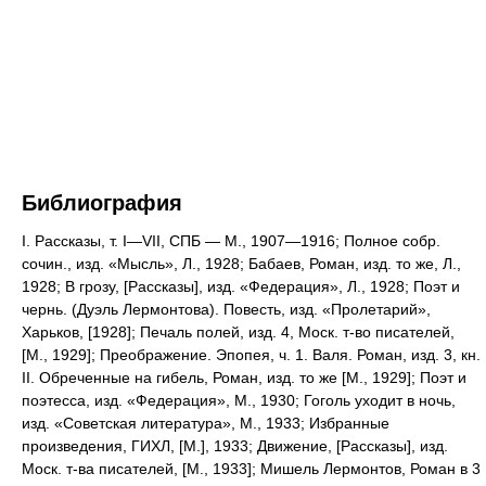
Библиография
I. Рассказы, т. I—VII, СПБ — М., 1907—1916; Полное собр.
сочин., изд. «Мысль», Л., 1928; Бабаев, Роман, изд. то же, Л.,
1928; В грозу, [Рассказы], изд. «Федерация», Л., 1928; Поэт и
чернь. (Дуэль Лермонтова). Повесть, изд. «Пролетарий»,
Харьков, [1928]; Печаль полей, изд. 4, Моск. т-во писателей,
[М., 1929]; Преображение. Эпопея, ч. 1. Валя. Роман, изд. 3, кн.
II. Обреченные на гибель, Роман, изд. то же [М., 1929]; Поэт и
поэтесса, изд. «Федерация», М., 1930; Гоголь уходит в ночь,
изд. «Советская литература», М., 1933; Избранные
произведения, ГИХЛ, [М.], 1933; Движение, [Рассказы], изд.
Моск. т-ва писателей, [М., 1933]; Мишель Лермонтов, Роман в 3