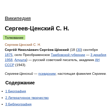
Википедия
Сергеев-Ценский С. Н.
Толкование
Сергеев-Ценский С. Н.
Серге́й Никола́евич Серге́ев-Це́нский
(18 (
30
) сентября
1875
, село Преображенское
Тамбовской губернии
—
3 декабря
1958
,
Алушта
) — русский советский писатель, академик
АН
СССР
(1943).
Сергеев-Ценский
—
псевдоним
; настоящая фамилия
Сергеев
.
Содержание
1
Биография
2
Литературное творчество
3
Библиография