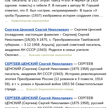
сов. писатель. В 1927 опубл. пьесу «Поэт и чернь» (в 1928
одноим. повесть) о гибели Л. В письме к автору М. Горький
отметил, что Л. был «острее, непримиримей». В пьесе «У
гроба Пушкина» (1937) изображена история создания стих.…
…
Лермонтовская энциклопедия
Сергеев-Ценский Сергей Николаевич
— Сергеев Ценский
(псевдоним; настоящая фамилия ‒ Сергеев) Сергей
Николаевич [18(30).9.1875, с. Преображенское Тамбовской
губернии, ‒ 3.12.1958, Алушта], русский советский писатель,
академик АН СССР (1943). Родился в семье учителя.
Окончил… …
Большая советская энциклопедия
СЕРГЕЕВ-ЦЕНСКИЙ Сергей Николаевич
— СЕРГЕЕВ
ЦЕНСКИЙ (Сергеев) Сергей Николаевич (1875 1958) русский
писатель, академик АН СССР (1943). Историко революционная
эпопея Преображение России (12 романов и 3 повести, 1914
58), в т. ч. роман о Крымской войне 1853 56 Севастопольская
страда… …
Большой Энциклопедический словарь
СЕРГЕЕВ-ЦЕНСКИЙ Сергей Николаевич
— СЕРГЕЕВ
ЦЕНСКИЙ (Сергеев) Сергей Николаевич (1875 1958), русский