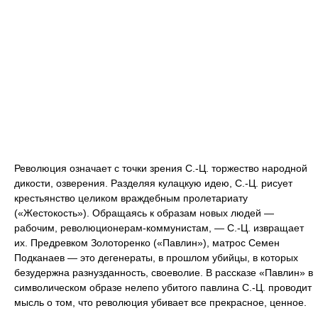
Революция означает с точки зрения С.-Ц. торжество народной
дикости, озверения. Разделяя кулацкую идею, С.-Ц. рисует
крестьянство целиком враждебным пролетариату
(«Жестокость»). Обращаясь к образам новых людей —
рабочим, революционерам-коммунистам, — С.-Ц. извращает
их. Предревком Золоторенко («Павлин»), матрос Семен
Подканаев — это дегенераты, в прошлом убийцы, в которых
безудержна разнузданность, своеволие. В рассказе «Павлин» в
символическом образе нелепо убитого павлина С.-Ц. проводит
мысль о том, что революция убивает все прекрасное, ценное.