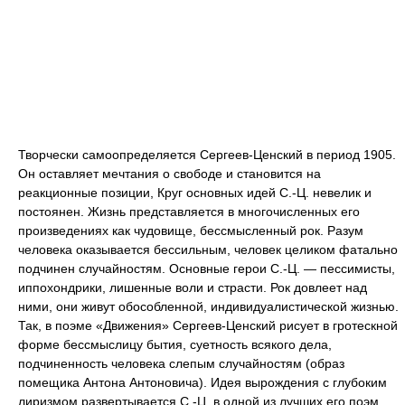
Творчески самоопределяется Сергеев-Ценский в период 1905.
Он оставляет мечтания о свободе и становится на
реакционные позиции, Круг основных идей С.-Ц. невелик и
постоянен. Жизнь представляется в многочисленных его
произведениях как чудовище, бессмысленный рок. Разум
человека оказывается бессильным, человек целиком фатально
подчинен случайностям. Основные герои С.-Ц. — пессимисты,
иппохондрики, лишенные воли и страсти. Рок довлеет над
ними, они живут обособленной, индивидуалистической жизнью.
Так, в поэме «Движения» Сергеев-Ценский рисует в гротескной
форме бессмыслицу бытия, суетность всякого дела,
подчиненность человека слепым случайностям (образ
помещика Антона Антоновича). Идея вырождения с глубоким
лиризмом развертывается С.-Ц. в одной из лучших его поэм