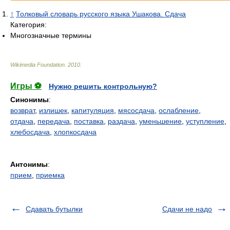
↑
Толковый словарь русского языка Ушакова. Сдача
Категория:
Многозначные термины
Wikimedia Foundation
.
2010
.
Игры ⚽
Нужно решить контрольную?
Синонимы
:
возврат
,
излишек
,
капитуляция
,
мясосдача
,
ослабление
,
отдача
,
передача
,
поставка
,
раздача
,
уменьшение
,
уступление
,
хлебосдача
,
хлопкосдача
Антонимы
:
прием
,
приемка
Сдавать бутылки
Сдачи не надо