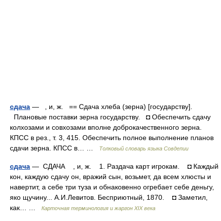
сдача
— , и, ж. == Сдача хлеба (зерна) [государству].
Плановые поставки зерна государству. ◘ Обеспечить сдачу
колхозами и совхозами вполне доброкачественного зерна.
КПСС в рез., т. 3, 415. Обеспечить полное выполнение планов
сдачи зерна. КПСС в… …
Толковый словарь языка Совдепии
сдача
— СДАЧА , и, ж. 1. Раздача карт игрокам. ◘ Каждый
кон, каждую сдачу он, вражий сын, возьмет, да всем хлюсты и
навертит, а себе три туза и обнаковенно огребает себе деньгу,
яко щучину... А.И.Левитов. Бесприютный, 1870. ◘ Заметил,
как… …
Карточная терминология и жаргон XIX века