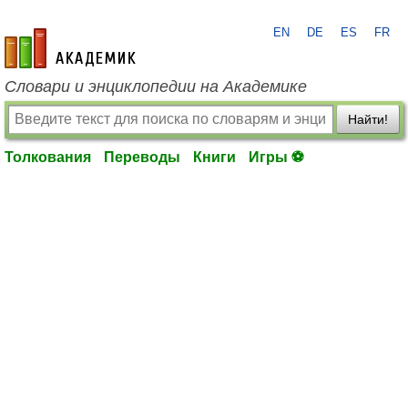
EN
DE
ES
FR
academic.ru
Словари и энциклопедии на Академике
Найти!
Толкования
Переводы
Книги
Игры ⚽