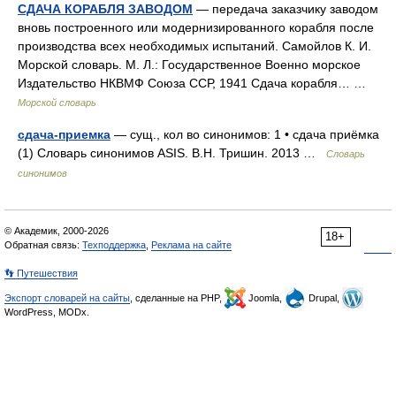
СДАЧА КОРАБЛЯ ЗАВОДОМ
— передача заказчику заводом
вновь построенного или модернизированного корабля после
производства всех необходимых испытаний. Самойлов К. И.
Морской словарь. М. Л.: Государственное Военно морское
Издательство НКВМФ Союза ССР, 1941 Сдача корабля… …
Морской словарь
сдача-приемка
— сущ., кол во синонимов: 1 • сдача приёмка
(1) Словарь синонимов ASIS. В.Н. Тришин. 2013 …
Словарь
синонимов
© Академик, 2000-2026
18+
Обратная связь:
Техподдержка
,
Реклама на сайте
👣 Путешествия
Экспорт словарей на сайты
, сделанные на PHP,
Joomla,
Drupal,
WordPress, MODx.