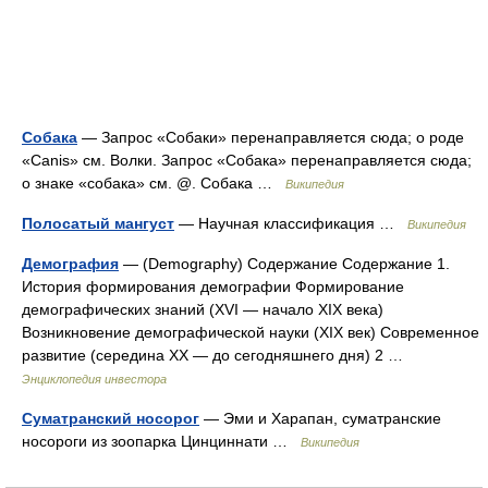
Собака
— Запрос «Собаки» перенаправляется сюда; о роде
«Canis» см. Волки. Запрос «Собака» перенаправляется сюда;
о знаке «собака» см. @. Собака …
Википедия
Полосатый мангуст
— Научная классификация …
Википедия
Демография
— (Demography) Содержание Содержание 1.
История формирования демографии Формирование
демографических знаний (XVI — начало XIX века)
Возникновение демографической науки (XIX век) Современное
развитие (середина XX — до сегодняшнего дня) 2 …
Энциклопедия инвестора
Суматранский носорог
— Эми и Харапан, суматранские
носороги из зоопарка Цинциннати …
Википедия