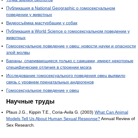
Публикация в National Geographic о гомосексуальном
поведении у животных
Видеосъёмка мастурбации у собак
Публикация в World Science о гомосексуальном поведении у
животных
Гомосексуальное поведение у овец: новости науки и опасности
злой молвы
Бараны, спаривающиеся только с самцами, имеют некоторые
специфические отличия в строении мозга
Исследование гомосексуального поведения овец выявило
связь с уровнем пренатальных андрогенов
Гомосексуальное поведение у овец
Научные труды
Pfaus J.G., Kippin T.E., Coria-Avila G. (2003)
What Can Animal
Models Tell Us About Human Sexual Response?
Annual Review of
Sex Research.