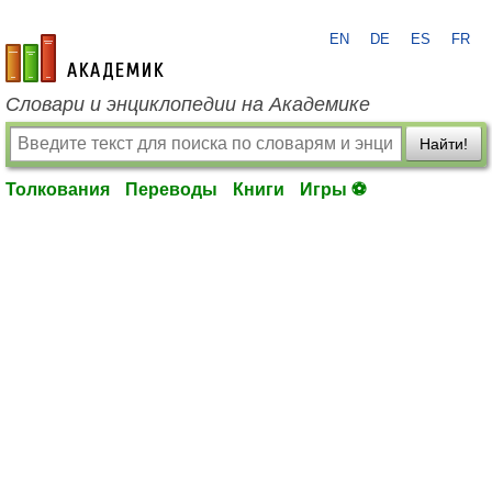
EN
DE
ES
FR
academic.ru
Словари и энциклопедии на Академике
Найти!
Толкования
Переводы
Книги
Игры ⚽