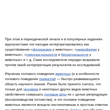
При этом в периодической печати и в популярных изданиях
журналистами эти находки интерпретировались как
существование «
фетишизма
у животных», «
некрофилии
у
животных», «
гомосексуальности
и
бисексуальности
у
животных» и т. д. Сами исследователи нередко возражали
против такой интерпретации результатов их исследований.
Изучение полового поведения
животных
(и в особенности
полового поведения
приматов
) — быстро развивающаяся
область научного знания. Ранее было принято считать, что
только для
человека
и некоторых других видов животных
свойственно совершать
половые акты
не с целью репродукции
(воспроизводства потомства), и что половое поведение
животных является всецело инстинктивным и простым ответом
на «правильные» сексуальные стимулы (
запах
, вид объекта