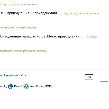
ий орфографический словарь
и; мн. приводне/ния, Р. приводне/ний …
Орфографический словарь
рус русской деловой лексики
. Приводне/ние парашютистов. Место приводнения …
Словарь
Морфемно-орфографический словарь
ка
,
Реклама на сайте
18+
omla,
Drupal,
WordPress, MODx.