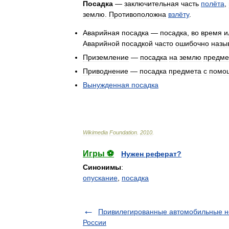
Посадка
—
заключительная
часть
полёта
,
землю
.
Противоположна
взлёту
.
Аварийная
посадка
—
посадка
,
во
время
и
Аварийной
посадкой
часто
ошибочно
назы
Приземление
—
посадка
на
землю
предме
Приводнение
—
посадка
предмета
с
помо
Вынужденная
посадка
Wikimedia
Foundation
.
2010
.
Игры ⚽
Нужен реферат?
Синонимы
:
опускание
,
посадка
Привилегированные автомобильные 
России