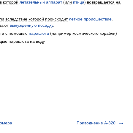
в
которой
летательный
аппарат
(
или
птица
)
возвращается
на
ли
вследствие
которой
происходит
летное
происшествие
.
вают
вынужденную
посадку
.
та
с
помощью
парашюта
(
например
космического
корабля
)
щью
парашюта
на
воду
номера
Приводнение A-320