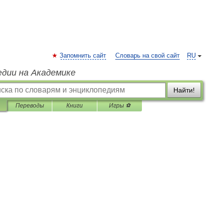
Запомнить сайт
Словарь на свой сайт
RU
едии на Академике
Найти!
Переводы
Книги
Игры ⚽