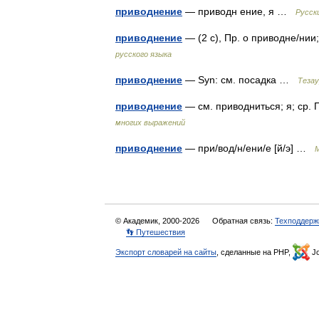
приводнение
— приводн ение, я …
Русск
приводнение
— (2 с), Пр. о приводне/ни
русского языка
приводнение
— Syn: см. посадка …
Тезау
приводнение
— см. приводниться; я; ср
многих выражений
приводнение
— при/вод/н/ени/е [й/э] …
© Академик, 2000-2026
Обратная связь:
Техподдерж
👣 Путешествия
Экспорт словарей на сайты
, сделанные на PHP,
Jo