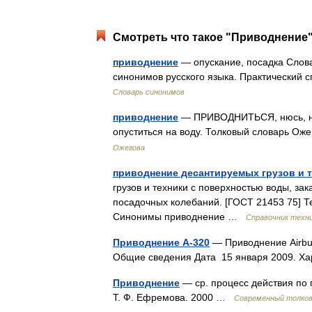
Смотреть что такое "Приводнение"
приводнение
— опускание, посадка Слова
синонимов русского языка. Практический с
Словарь синонимов
приводнение
— ПРИВОДНИТЬСЯ, нюсь, ниш
опуститься на воду. Толковый словарь Ож
Ожегова
приводнение десантируемых грузов и 
грузов и техники с поверхностью воды, 
посадочных колебаний. [ГОСТ 21453 75] Т
Синонимы приводнение …
Справочник техни
Приводнение A-320
— Приводнение Airbus
Общие сведения Дата 15 января 2009. 
Приводнение
— ср. процесс действия по 
Т. Ф. Ефремова. 2000 …
Современный толков