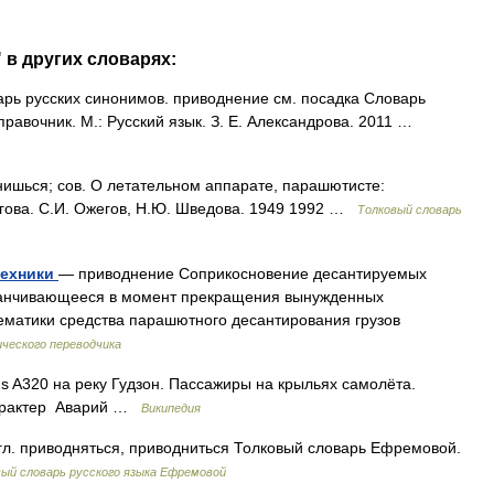
 в других словарях:
рь русских синонимов. приводнение см. посадка Словарь
правочник. М.: Русский язык. З. Е. Александрова. 2011 …
ься; сов. О летательном аппарате, парашютисте:
егова. С.И. Ожегов, Н.Ю. Шведова. 1949 1992 …
Толковый словарь
техники
— приводнение Соприкосновение десантируемых
заканчивающееся в момент прекращения вынужденных
ематики средства парашютного десантирования грузов
ческого переводчика
 A320 на реку Гудзон. Пассажиры на крыльях самолёта.
Характер Аварий …
Википедия
гл. приводняться, приводниться Толковый словарь Ефремовой.
ый словарь русского языка Ефремовой