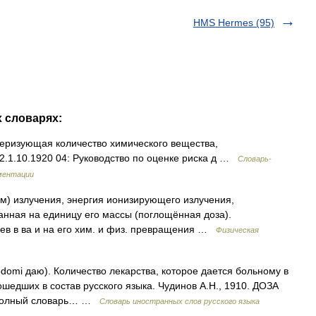
HMS Hermes (95)
х словарях:
еризующая количество химического вещества,
 2.1.10.1920 04: Руководство по оценке риска д …
Словарь-
ментации
иём) излучения, энергия ионизирующего излучения,
нная на единицу его массы (поглощённая доза).
ев в ва и на его хим. и физ. превращения …
Физическая
dodomi даю). Количество лекарства, которое дается больному в
шедших в состав русского языка. Чудинов А.Н., 1910. ДОЗА
. Полный словарь… …
Словарь иностранных слов русского языка