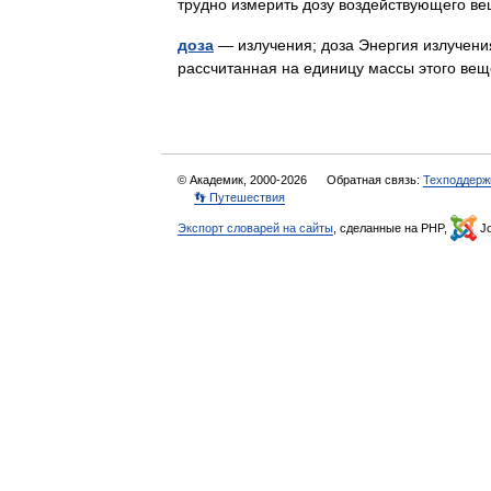
трудно измерить дозу воздействующего 
доза
— излучения; доза Энергия излучени
рассчитанная на единицу массы этого в
© Академик, 2000-2026
Обратная связь:
Техподдерж
👣 Путешествия
Экспорт словарей на сайты
, сделанные на PHP,
Jo