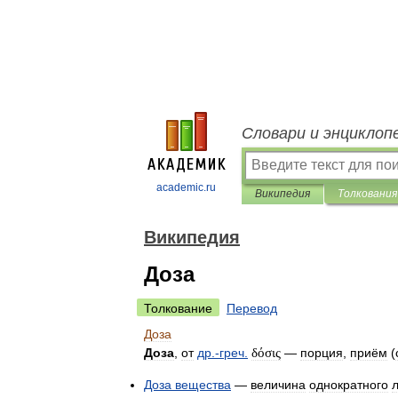
Словари и энциклоп
academic.ru
Википедия
Толкования
Википедия
Доза
Толкование
Перевод
Доза
Доза
,
от
др
.-
греч
.
δόσις
—
порция
,
приём
(
Доза
вещества
—
величина
однократного