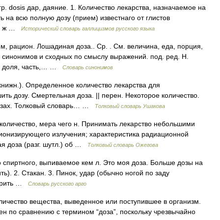
<гр. dosis дар, даяние. 1. Количество лекарства, назначаемое на
ть на всю полную дозу (прием) известнаго от глистов
ти ж …
Исторический словарь галлицизмов русского языка
, рацион. Лошадиная доза.. Ср. . См. величина, еда, порция,
их синонимов и сходных по смыслу выражений. под. ред. Н.
за доля, часть,… …
Словарь синонимов
книжн.). Определенное количество лекарства для
ить дозу. Смертельная доза. || перен. Некоторое количество.
дозах. Толковый словарь… …
Толковый словарь Ушакова
количество, мера чего н. Принимать лекарство небольшими
и ионизирующего излучения; характеристика радиационной
ая доза (разг. шутл.) об …
Толковый словарь Ожегова
 спиртного, выпиваемое кем л. Это моя доза. Больше дозы на
ть). 2. Стакан. 3. Пинок, удар (обычно ногой по заду
дарить …
Словарь русского арго
количество вещества, выведенное или поступившее в организм.
н по сравнению с термином “доза”, поскольку чрезвычайно