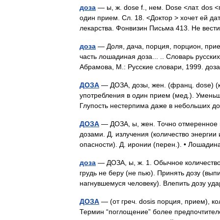
доза
— ы, ж. dose f., нем. Dose <лат. dos 
один прием. Сл. 18. <Доктор > хочет ей да
лекарства. Фонвизин Письма 413. Не вес
доза
— Доля, дача, порция, порцион, прием
часть лошадиная доза... .. Словарь русск
Абрамова, М.: Русские словари, 1999. до
ДОЗА
— ДОЗА, дозы, жен. (франц. dose) (
употребления в один прием (мед.). Уменьш
Глупость нестерпима даже в небольших 
ДОЗА
— ДОЗА, ы, жен. Точно отмеренное 
дозами. Д. излучения (количество энерги
опасности). Д. иронии (перен.). • Лошадин
доза
— ДОЗА, ы, ж. 1. Обычное количество
грудь не беру (не пью). Принять дозу (выпи
нагнувшемуся человеку). Влепить дозу у
ДОЗА
— (от греч. dosis порция, прием), 
Термин “поглощение” более предпочтителе