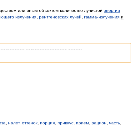
ществом
или
иным
объектом
количество
лучистой
энергии
ующего
излучения
,
рентгеновских
лучей
,
гамма
-
излучения
и
я
со
ссылками
на
соответствующие
статьи
.
кипедии
,
пожалуйста
,
вернитесь
и
уточните
ссылку
так
,
чтобы
она
оза
,
налет
,
оттенок
,
порция
,
привкус
,
прием
,
рацион
,
часть
,