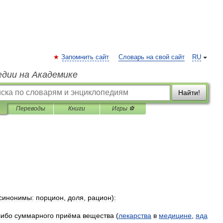
Запомнить сайт
Словарь на свой сайт
RU
едии на Академике
Найти!
Переводы
Книги
Игры ⚽
синонимы:
порцион
,
доля
,
рацион
)
:
либо
суммарного
приёма
вещества
(
лекарства
в
медицине
,
яда