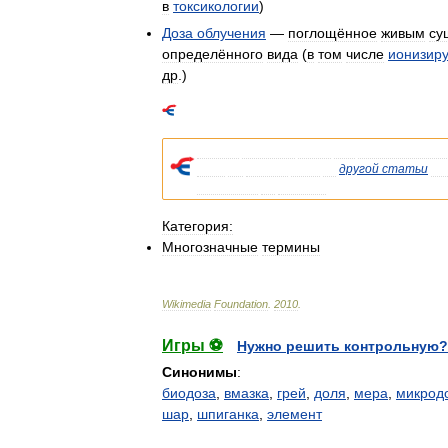
в
токсикологии
)
Доза
облучения
—
поглощённое
живым
су
определённого
вида
(
в
том
числе
ионизир
др
.)
Список
значений
слова
или
словосочетани
Если
вы
попали
сюда
из
другой
статьи
Ви
указывала
на
статью
.
Категория:
Многозначные
термины
Wikimedia
Foundation
.
2010
.
Игры ⚽
Нужно решить контрольную?
Синонимы
:
биодоза
,
вмазка
,
грей
,
доля
,
мера
,
микрод
шар
,
шпиганка
,
элемент