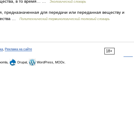
вещества, в то время… …
Экологический словарь
я, предназначенная для передачи или переданная веществу и
ещества …
Политехнический терминологический толковый словарь
ка
,
Реклама на сайте
18+
omla,
Drupal,
WordPress, MODx.