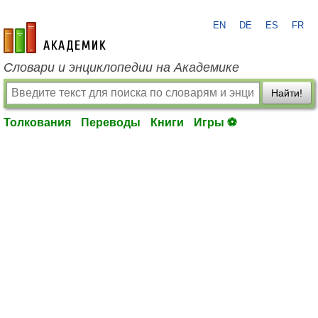
EN
DE
ES
FR
academic.ru
Словари и энциклопедии на Академике
Найти!
Толкования
Переводы
Книги
Игры ⚽