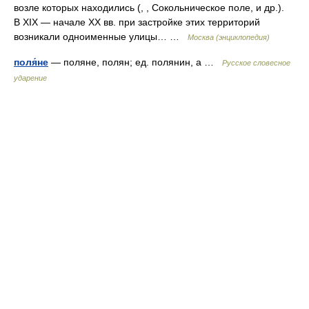
возле которых находились (, , Сокольническое поле, и др.).
В XIX — начале XX вв. при застройке этих территорий
возникали одноименные улицы… …
Москва (энциклопедия)
поля́не
— поляне, полян; ед. полянин, а …
Русское словесное
ударение