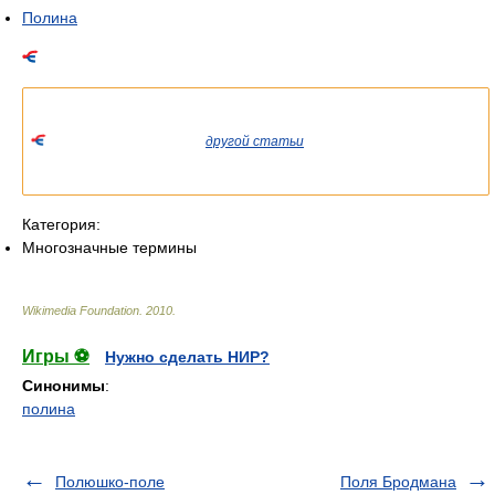
Полина
Список значений слова или словосочетания со ссылками на
соответствующие статьи.
Если вы попали сюда из
другой статьи
Википедии, пожалуйста,
вернитесь и уточните ссылку так, чтобы она указывала на
статью.
Категория:
Многозначные термины
Wikimedia Foundation
.
2010
.
Игры ⚽
Нужно сделать НИР?
Синонимы
:
полина
Полюшко-поле
Поля Бродмана