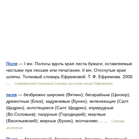
Поля
— I мн. Полосы вдоль края листа бумаги, оставляемые
чистыми при письме или печатании. II мн. Отогнутые края
шляпы. Толковый словарь Ефремовой. Т. Ф. Ефремова. 2000
…
Современный толковый словарь русского языка Ефремовой
поля
— безбрежно широкие (Вяткин); бескрайные (Цензор);
дремотные (Блок); задумчивые (Бунин); зеленеющие (Салт.
Щедрин); золотящиеся (Салт. Щедрин); изумрудные
(Вл.Соловьев); лазурные (Городецкий); мертвые
(Васильевский); мирные (Бунин); молчаливо… …
Словарь
эпитетов