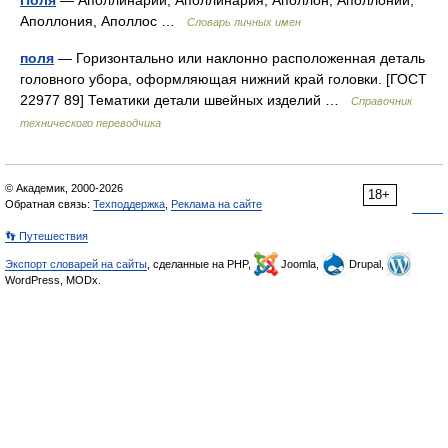
Поля
— Аполлинарий, Аполлинария, Аполлон, Аполлоний,
Аполлония, Аполлос …
Словарь личных имен
поля
— Горизонтально или наклонно расположенная деталь
головного убора, оформляющая нижний край головки. [ГОСТ
22977 89] Тематики детали швейных изделий …
Справочник
технического переводчика
© Академик, 2000-2026
18+
Обратная связь:
Техподдержка
,
Реклама на сайте
👣 Путешествия
Экспорт словарей на сайты
, сделанные на PHP,
Joomla,
Drupal,
WordPress, MODx.