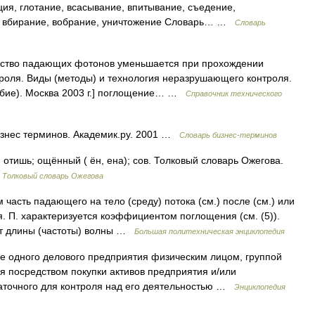
ия, глотание, всасывание, впитывание, съедение,
я, вбирание, вобрание, уничтожение Словарь… …
Словарь
ество падающих фотонов уменьшается при прохождении
роля. Виды (методы) и технология неразрушающего контроля.
обие). Москва 2003 г.] поглощение… …
Справочник технического
знес терминов. Академик.ру. 2001 …
Словарь бизнес-терминов
тишь; ощённый ( ён, ена); сов. Толковый словарь Ожегова.
…
Толковый словарь Ожегова
 часть падающего на тело (среду) потока (см.) после (см.) или
ся. П. характеризуется коэффициентом поглощения (см. (5)).
от длины (частоты) волны …
Большая политехническая энциклопедия
одного делового предприятия физическим лицом, группой
я посредством покупки активов предприятия и/или
таточного для контроля над его деятельностью …
Энциклопедия