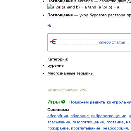
Поглощение
в
алгебре
—
свойство
двух
д
.
Поглощение
—
уход
бурового
раствора
п
Список
значений
слова
или
словосочетани
Если
вы
попали
сюда
из
другой
статьи
Ви
указывала
на
статью
.
Категории:
Бурение
Многозначные
термины
Wikimedia
Foundation
.
2010
.
Игры ⚽
Поможем решить контрольну
Синонимы
:
абсорбция
,
вбирание
,
вибропоглощение
,
в
всасывание
,
газопоглощение
,
глотание
,
на
пожирание
,
проглатывание
,
реабсорбция
,