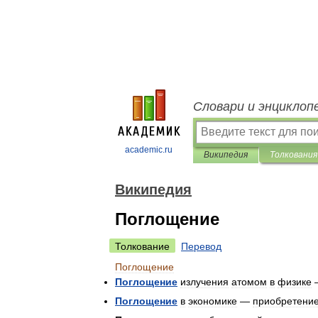
Словари и энциклоп
academic.ru
Википедия
Толкования
Википедия
Поглощение
Толкование
Перевод
Поглощение
Поглощение
излучения
атомом
в
физике
Поглощение
в
экономике
—
приобретени