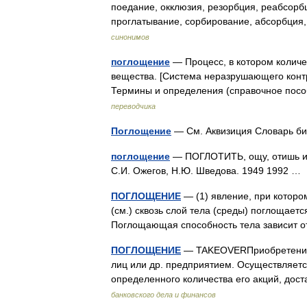
поедание, окклюзия, резорбция, реабсорбц
проглатывание, сорбирование, абсорбци
синонимов
поглощение
— Процесс, в котором колич
вещества. [Система неразрушающего конт
Термины и определения (справочное пос
переводчика
Поглощение
— См. Аквизиция Словарь би
поглощение
— ПОГЛОТИТЬ, ощу, отишь и о
С.И. Ожегов, Н.Ю. Шведова. 1949 1992 
ПОГЛОЩЕНИЕ
— (1) явление, при котором
(см.) сквозь слой тела (среды) поглощает
Поглощающая способность тела зависит 
ПОГЛОЩЕНИЕ
— TAKEOVERПриобретение 
лиц или др. предприятием. Осуществляетс
определенного количества его акций, дос
банковского дела и финансов