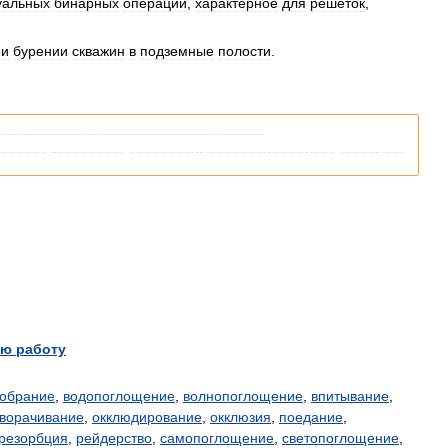
уальных
бинарных
операций
,
характерное
для
решёток
,
ри
бурении
скважин
в
подземные
полости
.
я
со
ссылками
на
соответствующие
статьи
.
кипедии
,
пожалуйста
,
вернитесь
и
уточните
ссылку
так
,
чтобы
она
ю работу
обрание
,
водопоглощение
,
волнопоглощение
,
впитывание
,
ворачивание
,
окклюдирование
,
окклюзия
,
поедание
,
резорбция
,
рейдерство
,
самопоглощение
,
светопоглощение
,