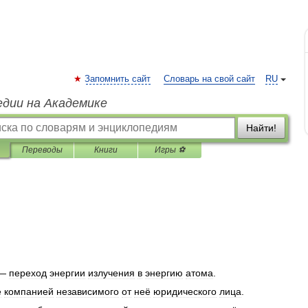
Запомнить сайт
Словарь на свой сайт
RU
едии на Академике
Найти!
Переводы
Книги
Игры ⚽
—
переход
энергии
излучения
в
энергию
атома
.
е
компанией
независимого
от
неё
юридического
лица
.