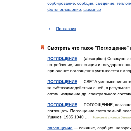
сорбирование
,
сорбция
,
съедение
,
теплоп
фотопоглощение
,
шаманье
Поглавник
Смотреть что такое "Поглощение" 
ПОГЛОЩЕНИЕ
— (absorption) Совокупные
потребление, инвестиции и государственн
при оценке поглощения учитывается импо
ПОГЛОЩЕНИЕ
— СВЕТА уменьшениеинтенси
за счётвзаимодействия с ней, в результате
оптич. излучение др. спектрального сост
ПОГЛОЩЕНИЕ
— ПОГЛОЩЕНИЕ, поглощения,
поглощать. Поглощение света темной плас
Ушаков. 1935 1940 …
Толковый словарь Ушако
поглощение
— слияние, сорбция, наворач