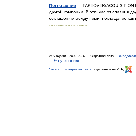
Поглощение
— TAKEOVER/ACQUISITION Пр
другой компании. В отличие от слияния д
соглашению между ними, поглощение как
справочник по экономике
© Академик, 2000-2026
Обратная связь:
Техподдерж
👣 Путешествия
Экспорт словарей на сайты
, сделанные на PHP,
Jo