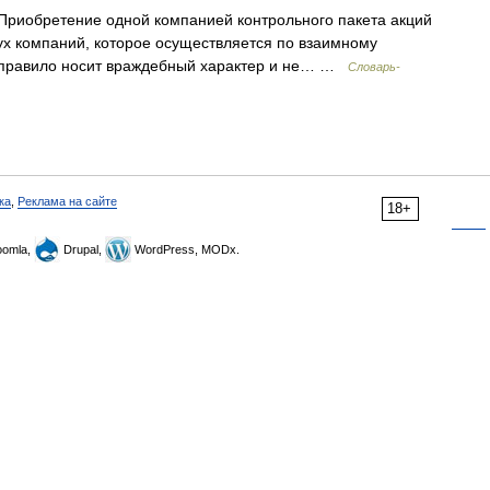
иобретение одной компанией контрольного пакета акций
вух компаний, которое осуществляется по взаимному
 правило носит враждебный характер и не… …
Словарь-
ка
,
Реклама на сайте
18+
omla,
Drupal,
WordPress, MODx.