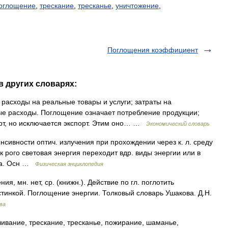
оглощение
,
трескание
,
тресканье
,
уничтожение
,
Поглощения коэффициент
в других словарях:
 расходы на реальные товары и услуги; затраты на
ые расходы. Поглощение означает потребление продукции;
рт, но исключается экспорт. Этим оно… …
Экономический словарь
вности оптич. излучения при прохождении через к. л. среду
 к рого световая энергия переходит вдр. виды энергии или в
ава. Осн …
Физическая энциклопедия
 мн. нет, ср. (книжн.). Действие по гл. поглотить
тинкой. Поглощение энергии. Толковый словарь Ушакова. Д.Н.
ва
ивание, трескание, тресканье, пожирание, шаманье,